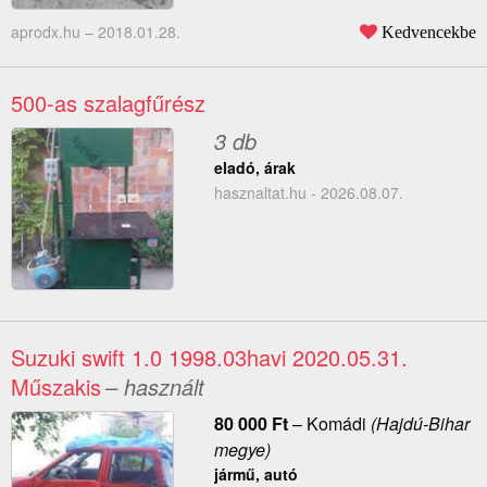
aprodx.hu –
2018.01.28.
Kedvencekbe
500-as szalagfűrész
3 db
eladó, árak
hasznaltat.hu - 2026.08.07.
Suzuki swift 1.0 1998.03havi 2020.05.31.
Műszakis
– használt
80 000
Ft
–
Komádi
(Hajdú-Bihar
megye)
jármű, autó