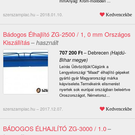
mmAnyag: Króm-molibdén ...
szerszampiac.hu –
2018.01.10.
Kedvencekbe
Bádogos Élhajlító ZG-2500 / 1, 0 mm Országos
Kiszállítás
– használt
707 200
Ft
–
Debrecen
(Hajdú-
Bihar megye)
Leírás Üdvözöljük!Cégünk a
Lengyelországi "Maad" élhajlító gépeket
gyártó gyár Magyarországi márka
képviselete.Termékeink elismerést
nyertek sok európai országban beleértve
Oroszországot, Németorsz...
szerszampiac.hu –
2017.12.07.
Kedvencekbe
BÁDOGOS ÉLHAJLÍTÓ ZG-3000 / 1.0
–