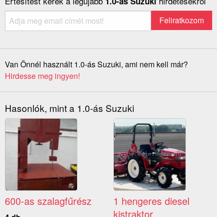
Értesítést kérek a legújabb
hirdetésekről
1.0-ás Suzuki
Van Önnél használt 1.0-ás Suzuki, ami nem kell már?
Hirdesse meg ingyen!
Hasonlók, mint a 1.0-ás Suzuki
600-as szalagfűrész
1 hengeres diesel
kistraktor