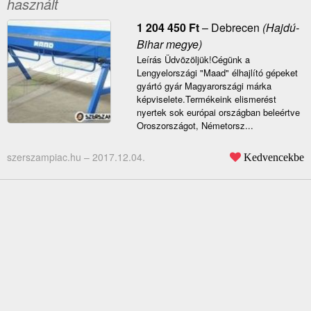
használt
1 204 450
Ft
–
Debrecen
(Hajdú-
Bihar megye)
Leírás Üdvözöljük!Cégünk a
Lengyelországi "Maad" élhajlító gépeket
gyártó gyár Magyarországi márka
képviselete.Termékeink elismerést
nyertek sok európai országban beleértve
Oroszországot, Németorsz...
szerszampiac.hu –
2017.12.04.
Kedvencekbe