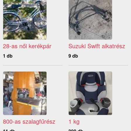
28-as női kerékpár
Suzuki Swift alkatrész
1 db
9 db
800-as szalagfűrész
1 kg