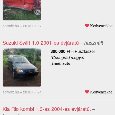
aprodx.hu –
2018.07.27.
Kedvencekbe
Suzuki Swift 1.0 2001-es évjáratú
– használt
300 000
Ft
–
Pusztaszer
(Csongrád megye)
jármű, autó
aprodx.hu –
2018.07.24.
Kedvencekbe
Kia Rio kombi 1.3-as 2004-es évjáratú.
–