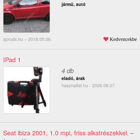
jármű, autó
aprodx.hu –
2018.05.06.
Kedvencekbe
IPad 1
4 db
eladó, árak
hasznaltat.hu - 2026.08.07.
Seat ibiza 2001, 1.0 mpi, friss alkatrészekkel.
–