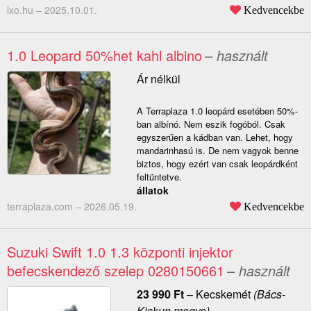
lxo.hu –
2025.10.01.
Kedvencekbe
1.0 Leopard 50%het kahl albino
– használt
Ár nélkül
A Terraplaza 1.0 leopárd esetében 50%-
ban albínó. Nem eszik fogóból. Csak
egyszerűen a kádban van. Lehet, hogy
mandarinhasú is. De nem vagyok benne
biztos, hogy ezért van csak leopárdként
feltüntetve.
állatok
terraplaza.com –
2026.05.19.
Kedvencekbe
Suzuki Swift 1.0 1.3 központi injektor
befecskendező szelep 0280150661
– használt
23 990
Ft
–
Kecskemét
(Bács-
Kiskun megye)