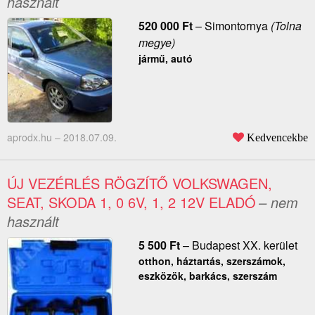
használt
520 000
Ft
–
Simontornya
(Tolna
megye)
jármű, autó
aprodx.hu –
2018.07.09.
Kedvencekbe
ÚJ VEZÉRLÉS RÖGZÍTŐ VOLKSWAGEN,
SEAT, SKODA 1, 0 6V, 1, 2 12V ELADÓ
– nem
használt
5 500
Ft
–
Budapest XX. kerület
otthon, háztartás, szerszámok,
eszközök, barkács, szerszám