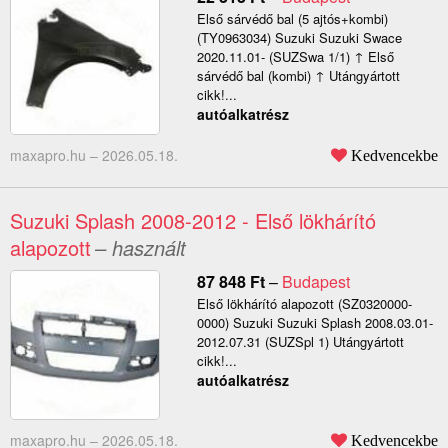
Első sárvédő bal (5 ajtós+kombi)
(TY0963034) Suzuki Suzuki Swace
2020.11.01- (SUZSwa 1/1) ↑ Első
sárvédő bal (kombi) ↑ Utángyártott
cikk!...
autóalkatrész
maxapro.hu –
2026.05.18.
Kedvencekbe
Suzuki Splash 2008-2012 - Első lökhárító
alapozott
– használt
87 848
Ft
–
Budapest
Első lökhárító alapozott (SZ0320000-
0000) Suzuki Suzuki Splash 2008.03.01-
2012.07.31 (SUZSpl 1) Utángyártott
cikk!...
autóalkatrész
maxapro.hu –
2026.05.18.
Kedvencekbe