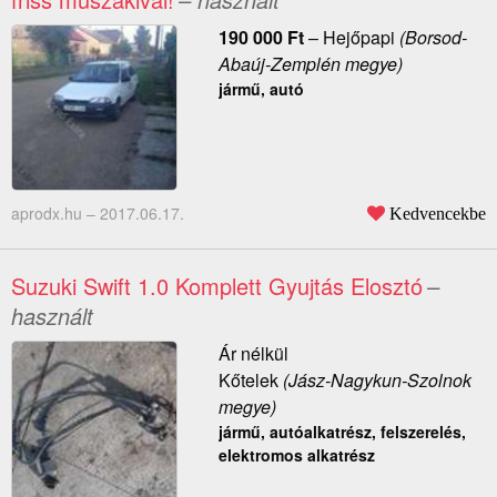
190 000
Ft
–
Hejőpapi
(Borsod-
Abaúj-Zemplén megye)
jármű, autó
aprodx.hu –
2017.06.17.
Kedvencekbe
Suzuki Swift 1.0 Komplett Gyujtás Elosztó
–
használt
Ár nélkül
Kőtelek
(Jász-Nagykun-Szolnok
megye)
jármű, autóalkatrész, felszerelés,
elektromos alkatrész