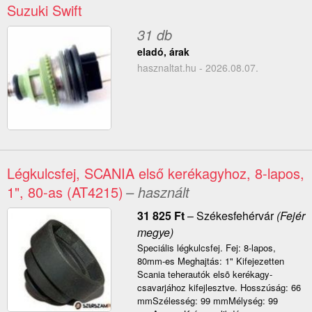
Suzuki Swift
31 db
eladó, árak
hasznaltat.hu - 2026.08.07.
Légkulcsfej, SCANIA első kerékagyhoz, 8-lapos,
1", 80-as (AT4215)
– használt
31 825
Ft
–
Székesfehérvár
(Fejér
megye)
Speciális légkulcsfej. Fej: 8-lapos,
80mm-es Meghajtás: 1" Kifejezetten
Scania teherautók elsõ kerékagy-
csavarjához kifejlesztve. Hosszúság: 66
mmSzélesség: 99 mmMélység: 99