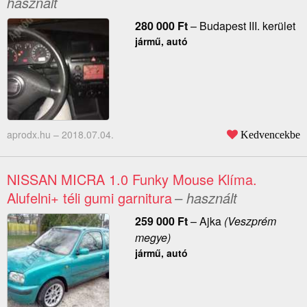
használt
280 000
Ft
–
Budapest III. kerület
jármű, autó
aprodx.hu –
2018.07.04.
Kedvencekbe
NISSAN MICRA 1.0 Funky Mouse Klíma.
Alufelni+ téli gumi garnitura
– használt
259 000
Ft
–
Ajka
(Veszprém
megye)
jármű, autó