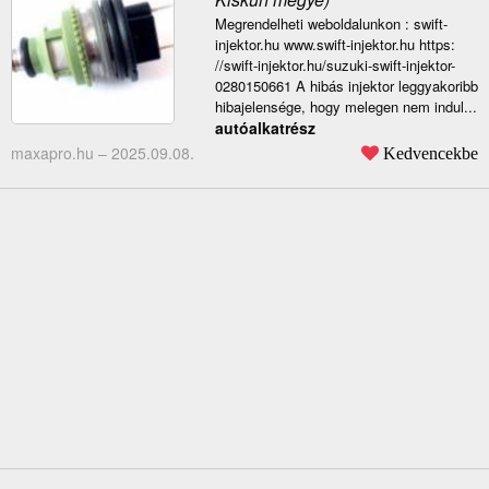
Megrendelheti weboldalunkon : swift-
injektor.hu www.swift-injektor.hu https:
//swift-injektor.hu/suzuki-swift-injektor-
0280150661 A hibás injektor leggyakoribb
hibajelensége, hogy melegen nem indul...
autóalkatrész
maxapro.hu –
2025.09.08.
Kedvencekbe