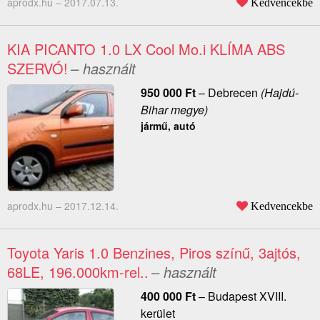
aprodx.hu –
2017.07.13.
Kedvencekbe
KIA PICANTO 1.0 LX Cool Mo.i KLÍMA ABS
SZERVÓ!
– használt
950 000
Ft
–
Debrecen
(Hajdú-
Bihar megye)
jármű, autó
aprodx.hu –
2017.12.14.
Kedvencekbe
Toyota Yaris 1.0 Benzines, Piros színű, 3ajtós,
68LE, 196.000km-rel..
– használt
400 000
Ft
–
Budapest XVIII.
kerület