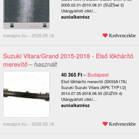
2005.02.01-2010.08.31 (SUZSwi 3)
Utángyártott cikk!...
autóalkatrész
maxapro.hu –
2026.05.18.
Kedvencekbe
Suzuki Vitara/Grand 2015-2018 - Első lökhárító
merevítő
– használt
40 365
Ft
–
Budapest
Első lökhárító merevítő (SK53A17A)
Suzuki Suzuki Vitara (APK TYP1/2)
2014.07.05-2018.08.30 (SUZVit 4)
Utángyártott cikk!...
autóalkatrész
maxapro.hu –
2026.05.18.
Kedvencekbe