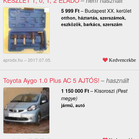
KÉSZLET 1, 0, 1, 2 ELADÓ
– nem használt
5 999
Ft
–
Budapest XX. kerület
otthon, háztartás, szerszámok,
eszközök, barkács, szerszám
aprodx.hu –
2017.07.05.
Kedvencekbe
Toyota Aygo 1.0 Plus AC 5 AJTÓS!
– használt
1 150 000
Ft
–
Kisoroszi
(Pest
megye)
jármű, autó