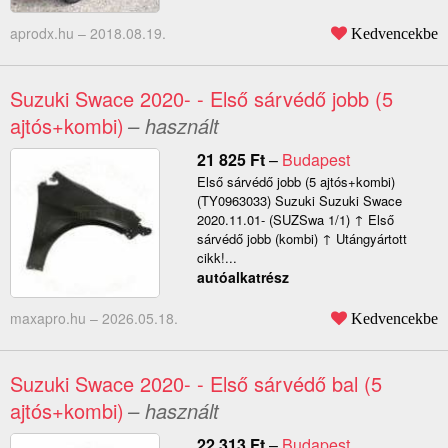
aprodx.hu –
2018.08.19.
Kedvencekbe
Suzuki Swace 2020- - Első sárvédő jobb (5
ajtós+kombi)
– használt
21 825
Ft
–
Budapest
Első sárvédő jobb (5 ajtós+kombi)
(TY0963033) Suzuki Suzuki Swace
2020.11.01- (SUZSwa 1/1) ↑ Első
sárvédő jobb (kombi) ↑ Utángyártott
cikk!...
autóalkatrész
maxapro.hu –
2026.05.18.
Kedvencekbe
Suzuki Swace 2020- - Első sárvédő bal (5
ajtós+kombi)
– használt
22 313
Ft
–
Budapest