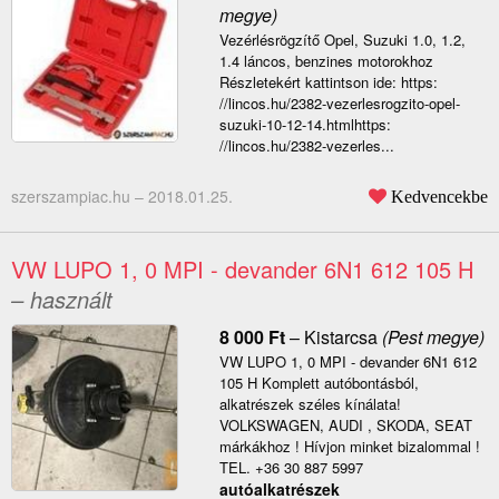
megye)
Vezérlésrögzítő Opel, Suzuki 1.0, 1.2,
1.4 láncos, benzines motorokhoz
Részletekért kattintson ide: https:
//lincos.hu/2382-vezerlesrogzito-opel-
suzuki-10-12-14.htmlhttps:
//lincos.hu/2382-vezerles...
szerszampiac.hu –
2018.01.25.
Kedvencekbe
VW LUPO 1, 0 MPI - devander 6N1 612 105 H
– használt
8 000
Ft
–
Kistarcsa
(Pest megye)
VW LUPO 1, 0 MPI - devander 6N1 612
105 H Komplett autóbontásból,
alkatrészek széles kínálata!
VOLKSWAGEN, AUDI , SKODA, SEAT
márkákhoz ! Hívjon minket bizalommal !
TEL. +36 30 887 5997
autóalkatrészek