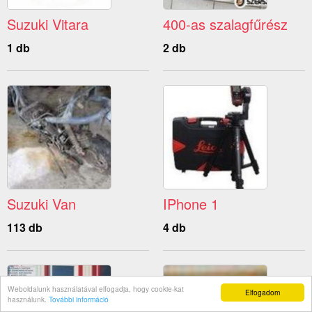
Suzuki Vitara
400-as szalagfűrész
1 db
2 db
Suzuki Van
IPhone 1
113 db
4 db
Weboldalunk használatával elfogadja, hogy cookie-kat
Elfogadom
használunk.
További információ