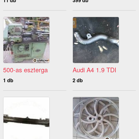
11 db
399 db
500-as eszterga
Audi A4 1.9 TDI
1 db
2 db