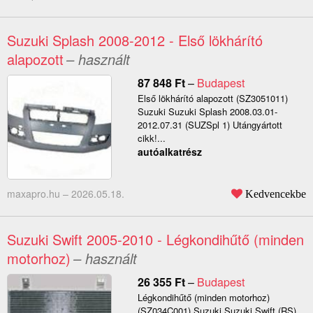
Suzuki Splash 2008-2012 - Első lökhárító
alapozott
– használt
87 848
Ft
–
Budapest
Első lökhárító alapozott (SZ3051011)
Suzuki Suzuki Splash 2008.03.01-
2012.07.31 (SUZSpl 1) Utángyártott
cikk!...
autóalkatrész
maxapro.hu –
2026.05.18.
Kedvencekbe
Suzuki Swift 2005-2010 - Légkondihűtő (minden
motorhoz)
– használt
26 355
Ft
–
Budapest
Légkondihűtő (minden motorhoz)
(SZ034C001) Suzuki Suzuki Swift (RS)