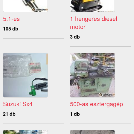
5.1-es
1 hengeres diesel
motor
105 db
3 db
Suzuki Sx4
500-as esztergagép
21 db
1 db