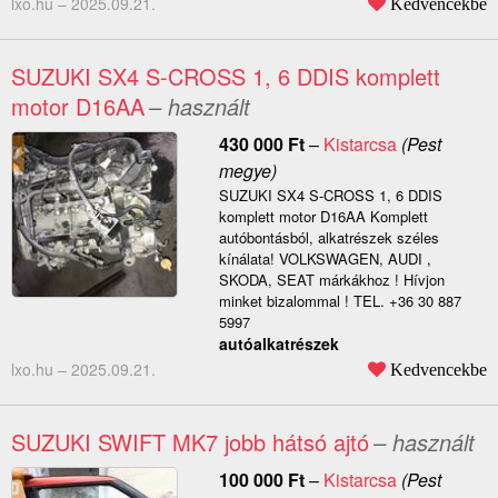
lxo.hu –
2025.09.21.
Kedvencekbe
SUZUKI SX4 S-CROSS 1, 6 DDIS komplett
motor D16AA
– használt
430 000
Ft
–
Kistarcsa
(Pest
megye)
SUZUKI SX4 S-CROSS 1, 6 DDIS
komplett motor D16AA Komplett
autóbontásból, alkatrészek széles
kínálata! VOLKSWAGEN, AUDI ,
SKODA, SEAT márkákhoz ! Hívjon
minket bizalommal ! TEL. +36 30 887
5997
autóalkatrészek
lxo.hu –
2025.09.21.
Kedvencekbe
SUZUKI SWIFT MK7 jobb hátsó ajtó
– használt
100 000
Ft
–
Kistarcsa
(Pest