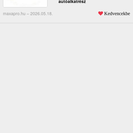
autóalkatrész
maxapro.hu –
2026.05.18.
Kedvencekbe