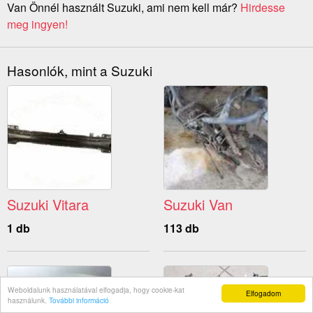
Van Önnél használt Suzuki, ami nem kell már?
Hirdesse
meg ingyen!
Hasonlók, mint a Suzuki
Suzuki Vitara
Suzuki Van
1 db
113 db
Weboldalunk használatával elfogadja, hogy cookie-kat
Elfogadom
használunk.
További információ