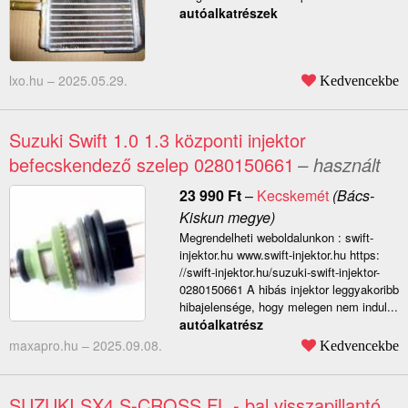
autóalkatrészek
lxo.hu –
2025.05.29.
Kedvencekbe
Suzuki Swift 1.0 1.3 központi injektor
befecskendező szelep 0280150661
– használt
23 990
Ft
–
Kecskemét
(Bács-
Kiskun megye)
Megrendelheti weboldalunkon : swift-
injektor.hu www.swift-injektor.hu https:
//swift-injektor.hu/suzuki-swift-injektor-
0280150661 A hibás injektor leggyakoribb
hibajelensége, hogy melegen nem indul...
autóalkatrész
maxapro.hu –
2025.09.08.
Kedvencekbe
SUZUKI SX4 S-CROSS FL - bal visszapillantó