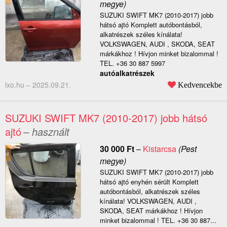
megye)
SUZUKI SWIFT MK7 (2010-2017) jobb
hátsó ajtó Komplett autóbontásból,
alkatrészek széles kínálata!
VOLKSWAGEN, AUDI , SKODA, SEAT
márkákhoz ! Hívjon minket bizalommal !
TEL. +36 30 887 5997
autóalkatrészek
lxo.hu –
2025.09.21.
Kedvencekbe
SUZUKI SWIFT MK7 (2010-2017) jobb hátsó
ajtó
– használt
30 000
Ft
–
Kistarcsa
(Pest
megye)
SUZUKI SWIFT MK7 (2010-2017) jobb
hátsó ajtó enyhén sérült Komplett
autóbontásból, alkatrészek széles
kínálata! VOLKSWAGEN, AUDI ,
SKODA, SEAT márkákhoz ! Hívjon
minket bizalommal ! TEL. +36 30 887...