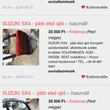
autóalkatrészek
lxo.hu –
2025.09.21.
Kedvencekbe
SUZUKI SX4 - jobb első ajtó
– használt
35 000
Ft
–
Kistarcsa
(Pest
megye)
SUZUKI SX4 - jobb első ajtó Komplett
autóbontásból, alkatrészek széles
kínálata! VOLKSWAGEN, AUDI ,
SKODA, SEAT márkákhoz ! Hívjon
minket bizalommal ! TEL. +36 30 887
5997
autóalkatrészek
lxo.hu –
2025.09.21.
Kedvencekbe
SUZUKI SX4 -- jobb első ajtó
– használt
35 000
Ft
–
Kistarcsa
(Pest
megye)