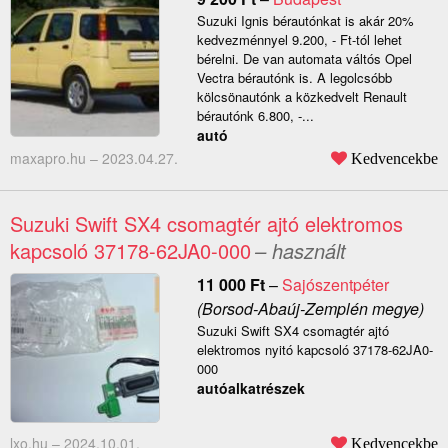
Suzuki Ignis bérautónkat is akár 20%
kedvezménnyel 9.200, - Ft-tól lehet
bérelni. De van automata váltós Opel
Vectra bérautónk is. A legolcsóbb
kölcsönautónk a közkedvelt Renault
bérautónk 6.800, -...
autó
maxapro.hu –
2023.04.27.
Kedvencekbe
Suzuki Swift SX4 csomagtér ajtó elektromos
kapcsoló 37178-62JA0-000
– használt
11 000
Ft
–
Sajószentpéter
(Borsod-Abaúj-Zemplén megye)
Suzuki Swift SX4 csomagtér ajtó
elektromos nyitó kapcsoló 37178-62JA0-
000
autóalkatrészek
lxo.hu –
2024.10.01.
Kedvencekbe