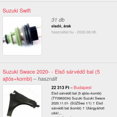
Suzuki Swift
31 db
eladó, árak
hasznaltat.hu - 2026.08.08.
Suzuki Swace 2020- - Első sárvédő bal (5
ajtós+kombi)
– használt
22 313
Ft
–
Budapest
Első sárvédő bal (5 ajtós+kombi)
(TY0963034) Suzuki Suzuki Swace
2020.11.01- (SUZSwa 1/1) ↑ Első
sárvédő bal (kombi) ↑ Utángyártott
cikk!...