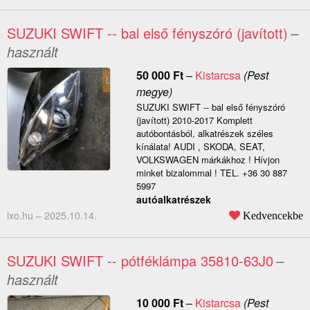
SUZUKI SWIFT -- bal első fényszóró (javított)
–
használt
50 000
Ft
–
Kistarcsa
(Pest
megye)
SUZUKI SWIFT -- bal első fényszóró
(javított) 2010-2017 Komplett
autóbontásból, alkatrészek széles
kínálata! AUDI , SKODA, SEAT,
VOLKSWAGEN márkákhoz ! Hívjon
minket bizalommal ! TEL. +36 30 887
5997
autóalkatrészek
lxo.hu –
2025.10.14.
Kedvencekbe
SUZUKI SWIFT -- pótféklámpa 35810-63J0
–
használt
10 000
Ft
–
Kistarcsa
(Pest