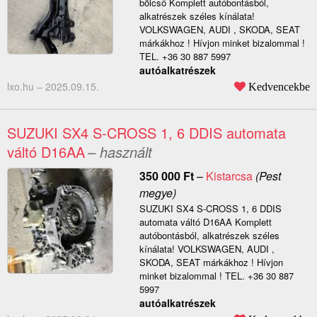
bölcső Komplett autóbontásból,
alkatrészek széles kínálata!
VOLKSWAGEN, AUDI , SKODA, SEAT
márkákhoz ! Hívjon minket bizalommal !
TEL. +36 30 887 5997
autóalkatrészek
lxo.hu –
2025.09.15.
Kedvencekbe
SUZUKI SX4 S-CROSS 1, 6 DDIS automata
váltó D16AA
– használt
350 000
Ft
–
Kistarcsa
(Pest
megye)
SUZUKI SX4 S-CROSS 1, 6 DDIS
automata váltó D16AA Komplett
autóbontásból, alkatrészek széles
kínálata! VOLKSWAGEN, AUDI ,
SKODA, SEAT márkákhoz ! Hívjon
minket bizalommal ! TEL. +36 30 887
5997
autóalkatrészek