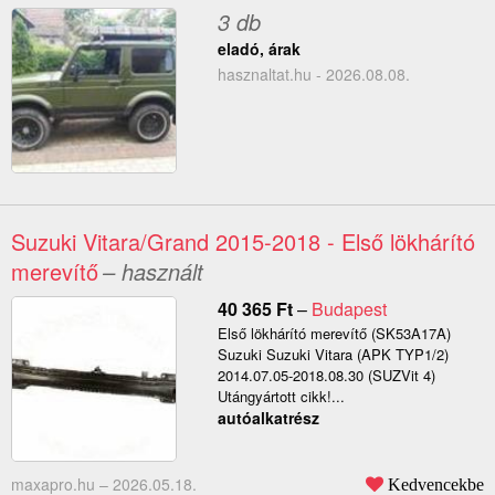
3 db
eladó, árak
hasznaltat.hu - 2026.08.08.
Suzuki Vitara/Grand 2015-2018 - Első lökhárító
merevítő
– használt
40 365
Ft
–
Budapest
Első lökhárító merevítő (SK53A17A)
Suzuki Suzuki Vitara (APK TYP1/2)
2014.07.05-2018.08.30 (SUZVit 4)
Utángyártott cikk!...
autóalkatrész
maxapro.hu –
2026.05.18.
Kedvencekbe