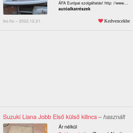
ÁFA Európai szolgáltatás! http: //www....
autóalkatrészek
lxo.hu –
2022.12.21.
Kedvencekbe
Suzuki Liana Jobb Első külső kilincs
– használt
Ár nélkül