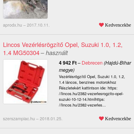
aprodx.hu –
2017.10.11.
Kedvencekbe
Lincos Vezérlésrögzítő Opel, Suzuki 1.0, 1.2,
1.4 MG50304
– használt
4 942
Ft
–
Debrecen
(Hajdú-Bihar
megye)
Vezérlésrögzítő Opel, Suzuki 1.0, 1.2,
1.4 láncos, benzines motorokhoz
Részletekért kattintson ide: https:
//lincos.hu/2382-vezerlesrogzito-opel-
suzuki-10-12-14.htmlhttps:
//lincos.hu/2382-vezerles...
szerszampiac.hu –
2018.01.25.
Kedvencekbe