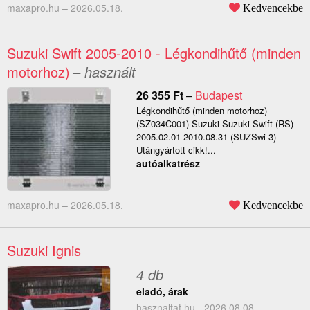
maxapro.hu –
2026.05.18.
Kedvencekbe
Suzuki Swift 2005-2010 - Légkondihűtő (minden
motorhoz)
– használt
26 355
Ft
–
Budapest
Légkondihűtő (minden motorhoz)
(SZ034C001) Suzuki Suzuki Swift (RS)
2005.02.01-2010.08.31 (SUZSwi 3)
Utángyártott cikk!...
autóalkatrész
maxapro.hu –
2026.05.18.
Kedvencekbe
Suzuki Ignis
4 db
eladó, árak
hasznaltat.hu - 2026.08.08.