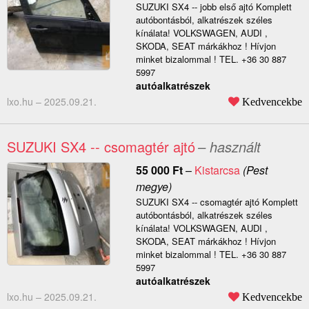
SUZUKI SX4 -- jobb első ajtó Komplett
autóbontásból, alkatrészek széles
kínálata! VOLKSWAGEN, AUDI ,
SKODA, SEAT márkákhoz ! Hívjon
minket bizalommal ! TEL. +36 30 887
5997
autóalkatrészek
lxo.hu –
2025.09.21.
Kedvencekbe
SUZUKI SX4 -- csomagtér ajtó
– használt
55 000
Ft
–
Kistarcsa
(Pest
megye)
SUZUKI SX4 -- csomagtér ajtó Komplett
autóbontásból, alkatrészek széles
kínálata! VOLKSWAGEN, AUDI ,
SKODA, SEAT márkákhoz ! Hívjon
minket bizalommal ! TEL. +36 30 887
5997
autóalkatrészek
lxo.hu –
2025.09.21.
Kedvencekbe