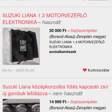
SUZUKI LIANA 1.3 MOTORVEZÉRLŐ
ELEKTRONIKA
– használt
30 000
Ft
–
Sajószentpéter
(Borsod-Abaúj-Zemplén megye)
SUZUKI LIANA 1.3 MOTORVEZÉRLŐ
ELEKTRONIKA
autóalkatrészek
lxo.hu –
2025.04.24.
Kedvencekbe
Suzuki Liana középkonzolba fűtés kapcsoló zsír
új gombok lefóliázva
– nem használt
14 999
Ft
–
Sajószentpéter
(Borsod-Abaúj-Zemplén megye)