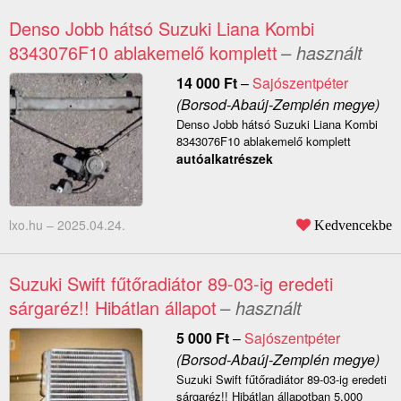
Denso Jobb hátsó Suzuki Liana Kombi
8343076F10 ablakemelő komplett
– használt
14 000
Ft
–
Sajószentpéter
(Borsod-Abaúj-Zemplén megye)
Denso Jobb hátsó Suzuki Liana Kombi
8343076F10 ablakemelő komplett
autóalkatrészek
lxo.hu –
2025.04.24.
Kedvencekbe
Suzuki Swift fűtőradiátor 89-03-ig eredeti
sárgaréz!! Hibátlan állapot
– használt
5 000
Ft
–
Sajószentpéter
(Borsod-Abaúj-Zemplén megye)
Suzuki Swift fűtőradiátor 89-03-ig eredeti
sárgaréz!! Hibátlan állapotban 5.000