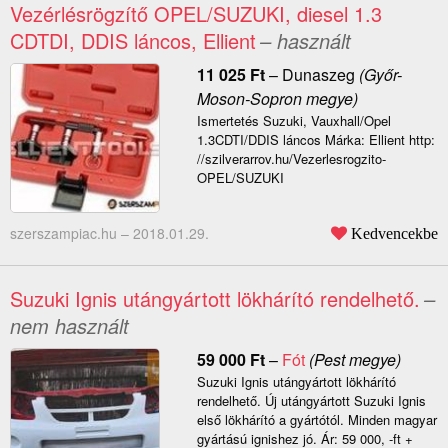
Vezérlésrögzítő OPEL/SUZUKI, diesel 1.3
CDTDI, DDIS láncos, Ellient
– használt
11 025
Ft
–
Dunaszeg
(Győr-
Moson-Sopron megye)
Ismertetés Suzuki, Vauxhall/Opel
1.3CDTI/DDIS láncos Márka: Ellient http:
//szilverarrov.hu/Vezerlesrogzito-
OPEL/SUZUKI
szerszampiac.hu –
2018.01.29.
Kedvencekbe
Suzuki Ignis utángyártott lökhárító rendelhető.
–
nem használt
59 000
Ft
–
Fót
(Pest megye)
Suzuki Ignis utángyártott lökhárító
rendelhető. Új utángyártott Suzuki Ignis
első lökhárító a gyártótól. Minden magyar
gyártású ignishez jó. Ár: 59 000, -ft +