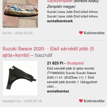
Sajószentpéter
(Borsod-Abaúj-
Zemplén megye)
Suzuki Liana Jobb Első külső kilincs
Suzuki Liana Jobb Első külső kilincs
autóalkatrészek
lxo.hu –
2024.09.23.
Kedvencekbe
Suzuki Swace 2020- - Első sárvédő jobb (5
ajtós+kombi)
– használt
21 825
Ft
–
Budapest
Első sárvédő jobb (5 ajtós+kombi)
(TY0963033) Suzuki Suzuki Swace
2020.11.01- (SUZSwa 1/1) ↑ Első
sárvédő jobb (kombi) ↑ Utángyártott
cikk!...
autóalkatrész
maxapro.hu –
2026.05.18.
Kedvencekbe