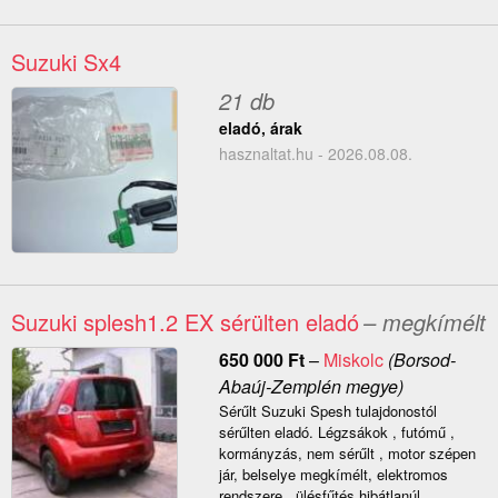
Suzuki Sx4
21 db
eladó, árak
hasznaltat.hu - 2026.08.08.
Suzuki splesh1.2 EX sérülten eladó
– megkímélt
650 000
Ft
–
Miskolc
(Borsod-
Abaúj-Zemplén megye)
Sérűlt Suzuki Spesh tulajdonostól
sérűlten eladó. Légzsákok , futómű ,
kormányzás, nem sérűlt , motor szépen
jár, belselye megkímélt, elektromos
rendszere , ülésfűtés hibátlanúl