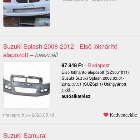
Suzuki Splash 2008-2012 - Első lökhárító
alapozott
– használt
87 848
Ft
–
Budapest
Első lökhárító alapozott (SZ3051011)
Suzuki Suzuki Splash 2008.03.01-
2012.07.31 (SUZSpl 1) Utángyártott
cikk!...
autóalkatrész
maxapro.hu –
2026.05.18.
Kedvencekbe
Suzuki Samurai