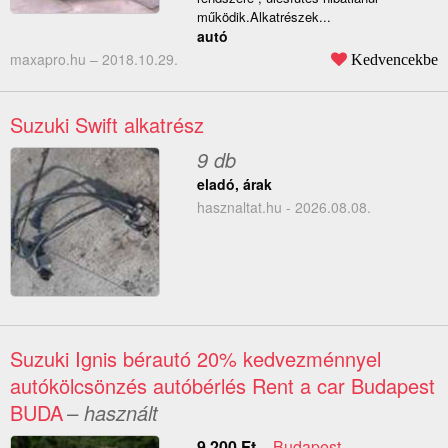
működik.Alkatrészek...
autó
maxapro.hu –
2018.10.29.
Kedvencekbe
Suzuki Swift alkatrész
9 db
eladó, árak
hasznaltat.hu - 2026.08.08.
Suzuki Ignis bérautó 20% kedvezménnyel
autókölcsönzés autóbérlés Rent a car Budapest
BUDA
– használt
9 200
Ft
–
Budapest