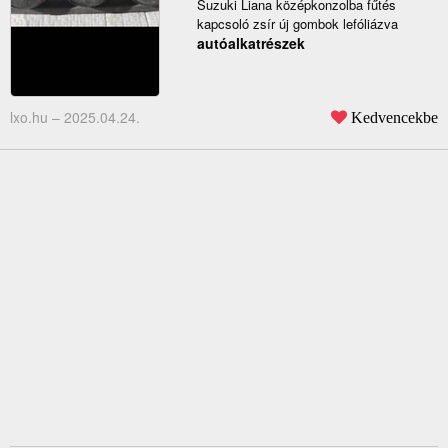
Suzuki Liana középkonzolba fűtés
kapcsoló zsír új gombok lefóliázva
autóalkatrészek
lxo.hu –
2025.04.24.
Kedvencekbe