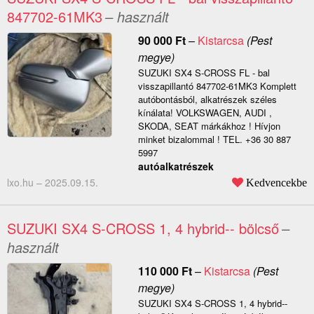
847702-61MK3
– használt
90 000
Ft
–
Kistarcsa
(Pest
megye)
SUZUKI SX4 S-CROSS FL - bal
visszapillantó 847702-61MK3 Komplett
autóbontásból, alkatrészek széles
kínálata! VOLKSWAGEN, AUDI ,
SKODA, SEAT márkákhoz ! Hívjon
minket bizalommal ! TEL. +36 30 887
5997
autóalkatrészek
lxo.hu –
2025.09.15.
Kedvencekbe
SUZUKI SX4 S-CROSS 1, 4 hybrid-- bölcső
–
használt
110 000
Ft
–
Kistarcsa
(Pest
megye)
SUZUKI SX4 S-CROSS 1, 4 hybrid--