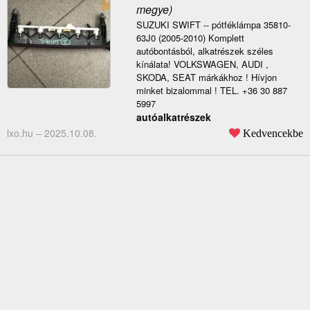
megye)
SUZUKI SWIFT -- pótféklámpa 35810-
63J0 (2005-2010) Komplett
autóbontásból, alkatrészek széles
kínálata! VOLKSWAGEN, AUDI ,
SKODA, SEAT márkákhoz ! Hívjon
minket bizalommal ! TEL. +36 30 887
5997
autóalkatrészek
lxo.hu –
2025.10.08.
Kedvencekbe