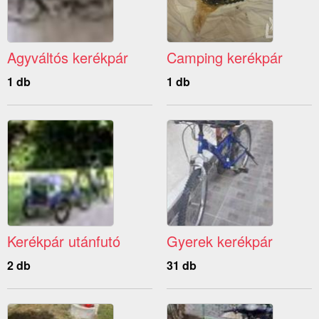
Agyváltós kerékpár
Camping kerékpár
1 db
1 db
Kerékpár utánfutó
Gyerek kerékpár
2 db
31 db