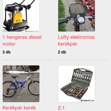
1 hengeres diesel
Lofty elektromos
motor
kerékpár
3 db
2 db
Kerékpár kerék
2.1