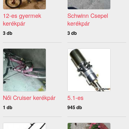
12-es gyermek
Schwinn Csepel
kerékpár
kerékpár
3 db
3 db
Női Cruiser kerékpár
5.1-es
1 db
945 db