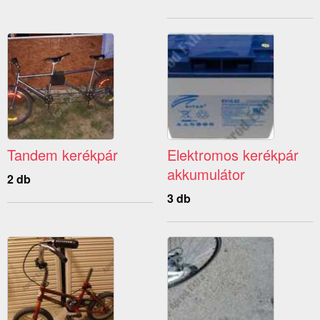
Tandem kerékpár
Elektromos kerékpár
akkumulátor
2 db
3 db