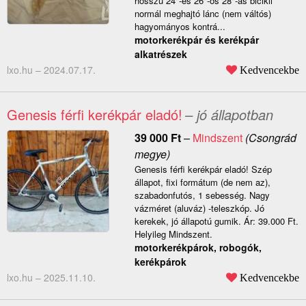
hosszú 24"-es 26"-os 28"-as bicikli
normál meghajtó lánc (nem váltós)
hagyományos kontrá...
motorkerékpár és kerékpár
alkatrészek
lxo.hu –
2024.07.17.
Kedvencekbe
Genesis férfi kerékpár eladó!
– jó állapotban
39 000
Ft
–
Mindszent
(Csongrád
megye)
Genesis férfi kerékpár eladó! Szép
állapot, fixi formátum (de nem az),
szabadonfutós, 1 sebesség. Nagy
vázméret (aluváz) -teleszkóp. Jó
kerekek, jó állapotú gumik. Ár: 39.000 Ft.
Helyileg Mindszent.
motorkerékpárok, robogók,
kerékpárok
lxo.hu –
2025.11.10.
Kedvencekbe