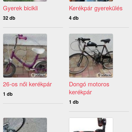
Gyerek bicikli
Kerékpár gyerekülés
32 db
4 db
26-os női kerékpár
Dongó motoros
kerékpár
1 db
1 db