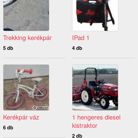
Trekking kerékpár
IPad 1
5 db
4 db
Kerékpár váz
1 hengeres diesel
kistraktor
6 db
2 db