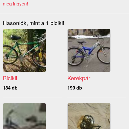
meg ingyen!
Hasonlók, mint a 1 bicikli
Bicikli
Kerékpár
184 db
190 db