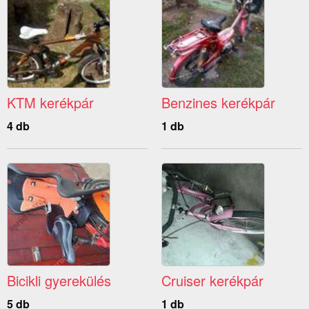
KTM kerékpár
Benzines kerékpár
4 db
1 db
Bicikli gyerekülés
Cruiser kerékpár
5 db
1 db