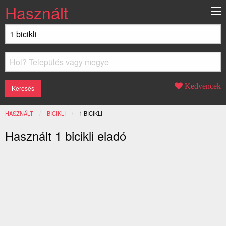
Használt
Kedvencek
HASZNÁLT
BICIKLI
JELENLEGI:
1 BICIKLI
Használt 1 bicikli eladó