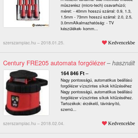
mûszerész (micro-tech) csavarhúzó;
méret: - 40mm hosszú szárral: 0.9, 1.3,
1.5mm - 73mm hosszú szárral: 2.0, 2.5,
3.0mmAlkalmazhatóság: - TV
készülékek- komm...
szerszampiac.hu –
2018.01.25.
Kedvencekbe
Century FRE205 automata forgólézer
– használt
164 846
Ft
–
Nagy pontosságú, automatikus beállású
forgólézer vízszintes síkok kitűzéséhez
Nagy pontosságú, automatikus beállású
forgólézer vízszintes síkok kitűzéséhez.
Tartozékok: érzékelő, távirányító,
szemü...
szerszampiac.hu –
2018.02.04.
Kedvencekbe