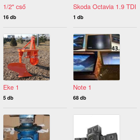
1/2" cső
Skoda Octavia 1.9 TDI
16 db
1 db
Eke 1
Note 1
5 db
68 db