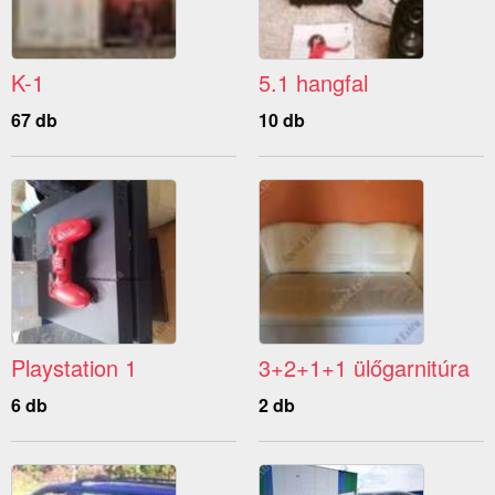
K-1
5.1 hangfal
67 db
10 db
Playstation 1
3+2+1+1 ülőgarnitúra
6 db
2 db