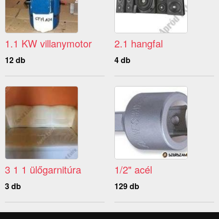
1.1 KW villanymotor
2.1 hangfal
12 db
4 db
3 1 1 ülőgarnitúra
1/2" acél
3 db
129 db