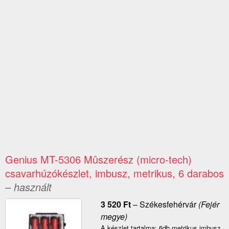
Genius MT-5306 Mûszerész (micro-tech)
csavarhúzókészlet, imbusz, metrikus, 6 darabos
– használt
3 520
Ft
–
Székesfehérvár
(Fejér
megye)
A készlet tartalma: 6db metrikus imbusz