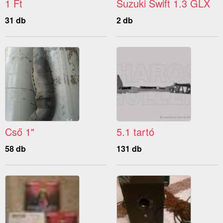
1 Ft
Suzuki Swift 1.3 GLX
31 db
2 db
Cső 1"
5.1 tartó
58 db
131 db