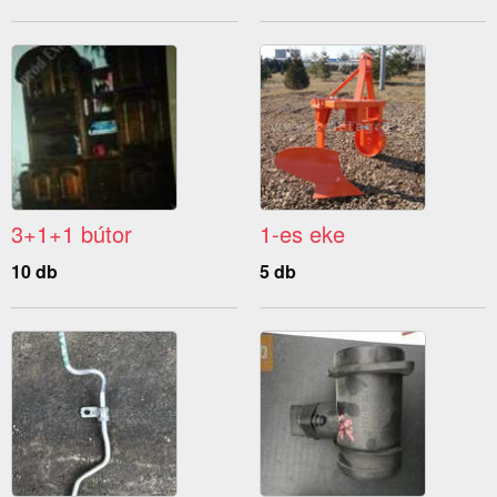
3+1+1 bútor
1-es eke
10 db
5 db