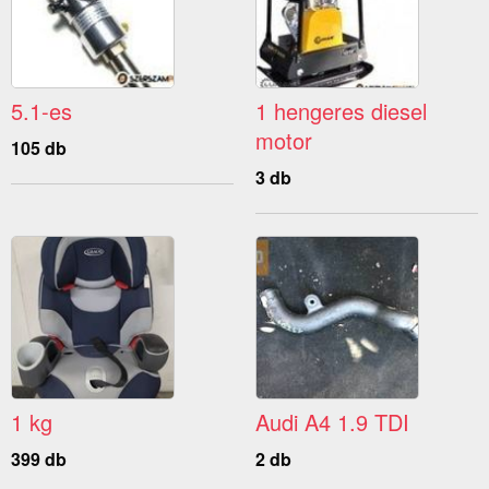
5.1-es
1 hengeres diesel
motor
105 db
3 db
1 kg
Audi A4 1.9 TDI
399 db
2 db