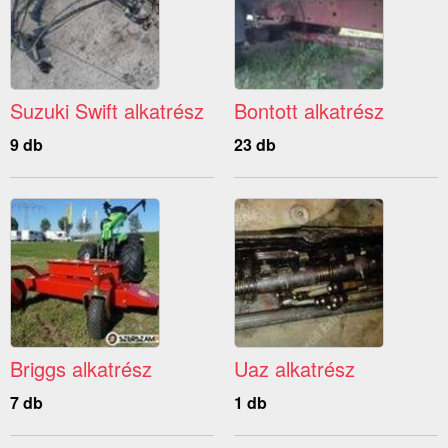
Suzuki Swift alkatrész
Bontott alkatrész
9 db
23 db
Briggs alkatrész
Uaz alkatrész
7 db
1 db