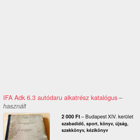
IFA Adk 6.3 autódaru alkatrész katalógus
–
használt
2 000
Ft
–
Budapest XIV. kerület
szabadidő, sport, könyv, újság,
szakkönyv, kézikönyv