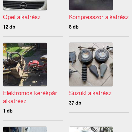
Opel alkatrész
Kompresszor alkatrész
12 db
8 db
Elektromos kerékpár
Suzuki alkatrész
alkatrész
37 db
1 db