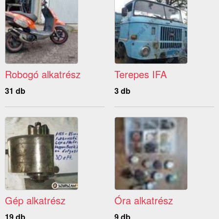
Robogó alkatrész
Terepes IFA
31 db
3 db
Gép alkatrész
Óra alkatrész
19 db
9 db