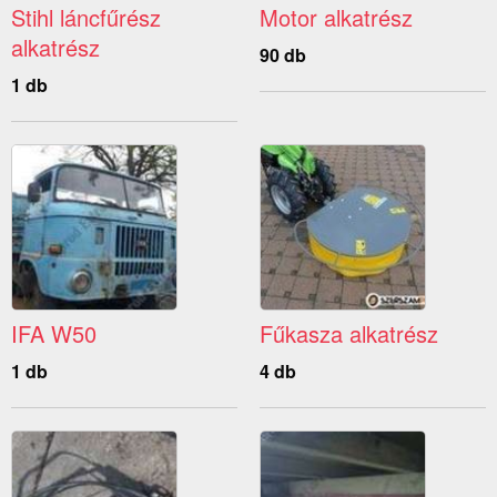
Stihl láncfűrész
Motor alkatrész
alkatrész
90 db
1 db
IFA W50
Fűkasza alkatrész
1 db
4 db