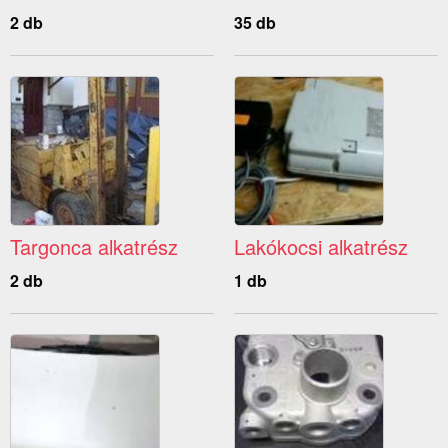
2 db
35 db
Targonca alkatrész
Lakókocsi alkatrész
2 db
1 db