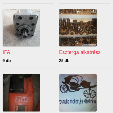
IFA
Eszterga alkatrész
9 db
25 db