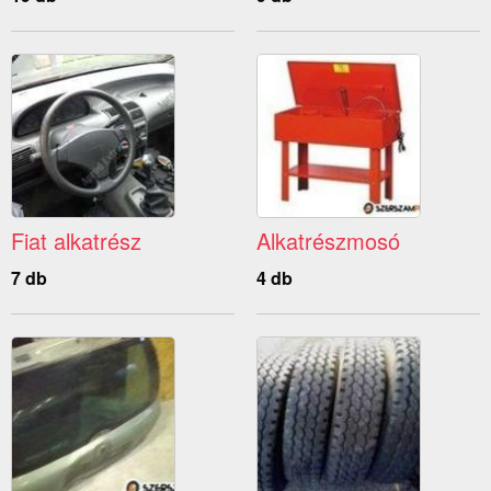
Fiat alkatrész
Alkatrészmosó
7 db
4 db