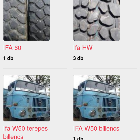
IFA 60
Ifa HW
1 db
3 db
Ifa W50 terepes
IFA W50 billencs
billencs
1 db