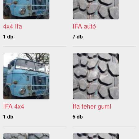
4x4 Ifa
IFA autó
1 db
7 db
IFA 4x4
Ifa teher gumi
1 db
5 db