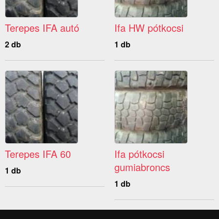
Terepes IFA autó
Ifa HW pótkocsi
2 db
1 db
Terepes IFA 60
Ifa pótkocsi
gumiabroncs
1 db
1 db