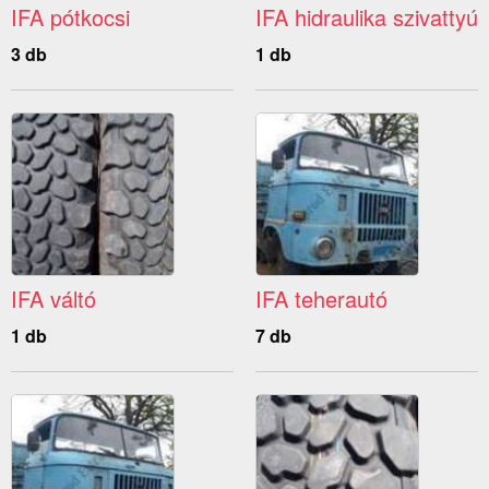
IFA pótkocsi
IFA hidraulika szivattyú
3 db
1 db
IFA váltó
IFA teherautó
1 db
7 db