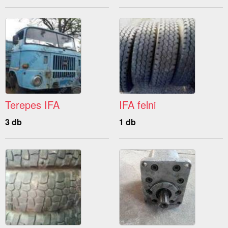
Terepes IFA
IFA felni
3 db
1 db