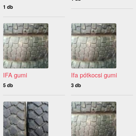
1 db
IFA gumi
Ifa pótkocsi gumi
5 db
3 db