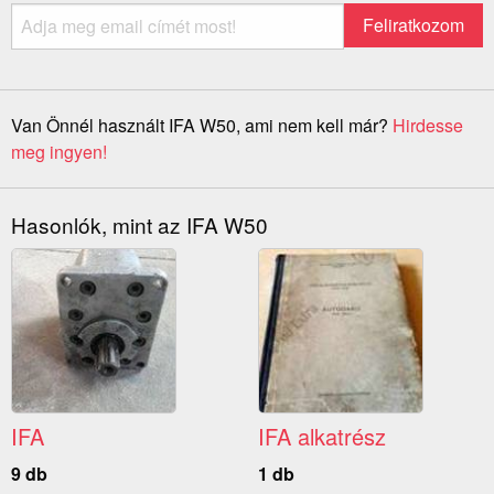
Van Önnél használt IFA W50, ami nem kell már?
Hirdesse
meg ingyen!
Hasonlók, mint az IFA W50
IFA
IFA alkatrész
9 db
1 db