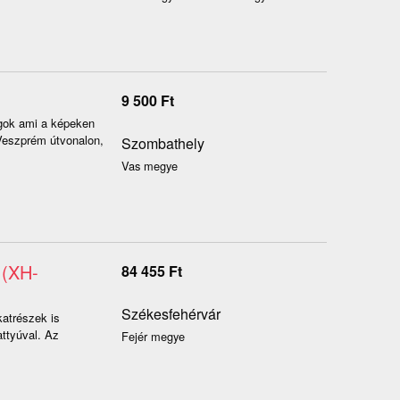
9 500
Ft
ágok ami a képeken
Veszprém útvonalon,
Szombathely
Vas megye
 (XH-
84 455
Ft
Székesfehérvár
atrészek is
ttyúval. Az
Fejér megye