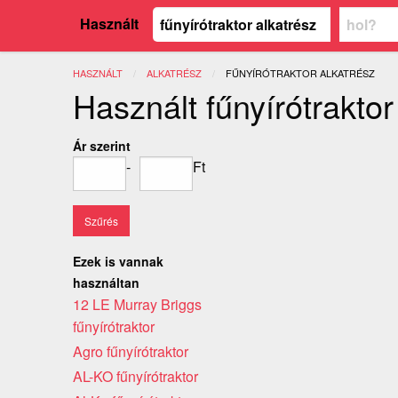
Használt
HASZNÁLT
ALKATRÉSZ
JELENLEGI:
FŰNYÍRÓTRAKTOR ALKATRÉSZ
Használt fűnyírótraktor
Ár szerint
-
Ft
Ezek is vannak
használtan
12 LE Murray Briggs
fűnyírótraktor
Agro fűnyírótraktor
AL-KO fűnyírótraktor