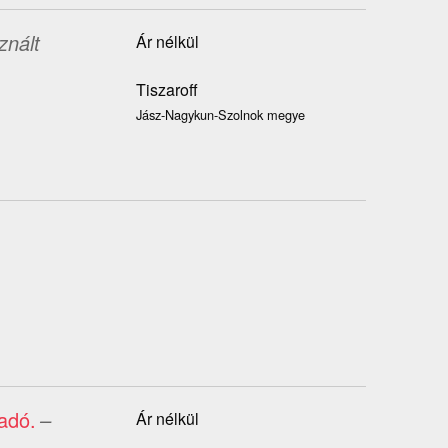
znált
Ár nélkül
Tiszaroff
Jász-Nagykun-Szolnok megye
adó.
–
Ár nélkül