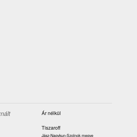
nált
Ár nélkül
Tiszaroff
Jász-Nagykun-Szolnok megye