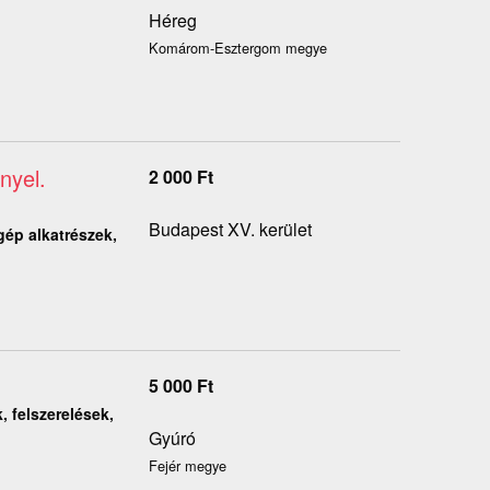
Héreg
Komárom-Esztergom megye
nyel.
2 000
Ft
Budapest XV. kerület
gép alkatrészek,
5 000
Ft
, felszerelések,
Gyúró
Fejér megye