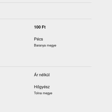
100
Ft
Pécs
Baranya megye
Ár nélkül
Hőgyész
Tolna megye