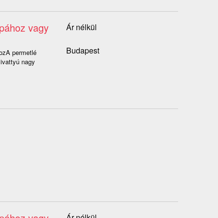
apához vagy
Ár nélkül
Budapest
hozA permetlé
zivattyú nagy
apához vagy
Ár nélkül