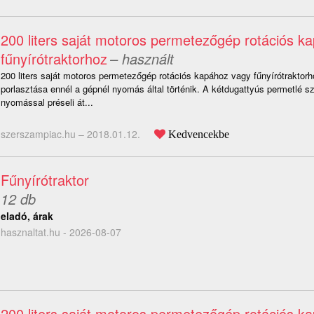
200 liters saját motoros permetezőgép rotációs k
fűnyírótraktorhoz
– használt
200 liters saját motoros permetezőgép rotációs kapához vagy fűnyírótraktor
porlasztása ennél a gépnél nyomás által történik. A kétdugattyús permetlé s
nyomással préseli át...
szerszampiac.hu –
2018.01.12.
Kedvencekbe
Fűnyírótraktor
12 db
eladó, árak
hasznaltat.hu - 2026-08-07
200 liters saját motoros permetezőgép rotációs k