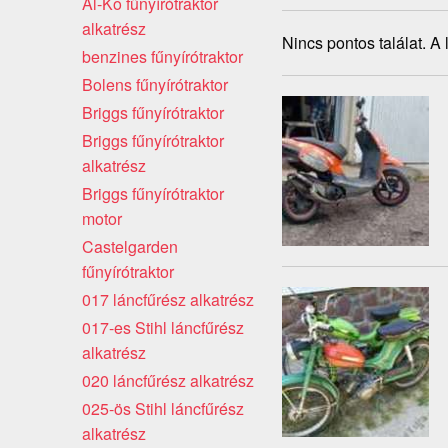
Al-Ko fűnyírótraktor
alkatrész
Nincs pontos találat. A
benzines fűnyírótraktor
Bolens fűnyírótraktor
Briggs fűnyírótraktor
Briggs fűnyírótraktor
alkatrész
Briggs fűnyírótraktor
motor
Castelgarden
fűnyírótraktor
017 láncfűrész alkatrész
017-es Stihl láncfűrész
alkatrész
020 láncfűrész alkatrész
025-ös Stihl láncfűrész
alkatrész