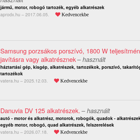
jármű, motor, robogó tartozék, egyéb alkatrészek
aprodx.hu –
2017.06.05.
Kedvencekbe
Samsung porzsákos porszívó, 1800 W teljesítmén
javításra vagy alkatrésznek
– használt
háztartási gép, kisgép, alkatrészek, tartozékok, porszívó, takarító
tartozékok
vatera.hu –
2025.12.03.
Kedvencekbe
Danuvia DV 125 alkatrészek.
– használt
autó - motor és alkatrész, motorok, robogók, quadok - alkatrészek
egyéb motor, robogó, quad alkatrészek, felszerelések
vatera.hu –
2026.07.18.
Kedvencekbe