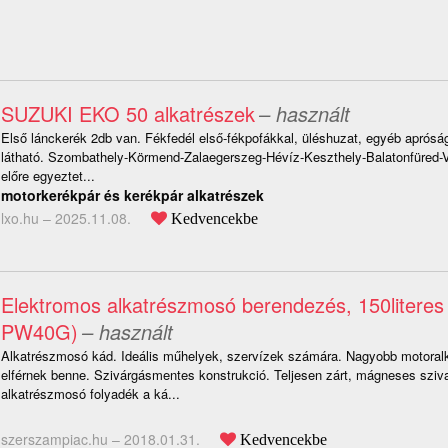
SUZUKI EKO 50 alkatrészek
– használt
Első lánckerék 2db van. Fékfedél első-fékpofákkal, üléshuzat, egyéb aprós
látható. Szombathely-Körmend-Zalaegerszeg-Hévíz-Keszthely-Balatonfüred-
előre egyeztet...
motorkerékpár és kerékpár alkatrészek
lxo.hu –
2025.11.08.
Kedvencekbe
Elektromos alkatrészmosó berendezés, 150literes
PW40G)
– használt
Alkatrészmosó kád. Ideális műhelyek, szervízek számára. Nagyobb motoralk
elférnek benne. Szivárgásmentes konstrukció. Teljesen zárt, mágneses sziva
alkatrészmosó folyadék a ká...
szerszampiac.hu –
2018.01.31.
Kedvencekbe