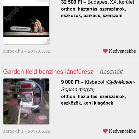
32 500
Ft
–
Budapest XX. kerület
otthon, háztartás, szerszámok,
eszközök, barkács, szerszám
aprodx.hu –
2017.07.02.
Kedvencekbe
Garden field benzines láncfürèsz
– használt
9 000
Ft
–
Kisbabot
(Győr-Moson-
Sopron megye)
otthon, háztartás, szerszámok,
eszközök, kerti kisgépek
aprodx.hu –
2017.05.29.
Kedvencekbe