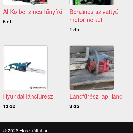
Al-Ko benzines fűnyíró
Benzines szivattyú
motor nélkül
6 db
1 db
Hyundai láncfűrész
Láncfűrész lap+lánc
12 db
3 db
© 2026 Használtat.hu