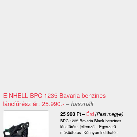
EINHELL BPC 1235 Bavaria benzines
láncfűrész ár: 25.990.-
– használt
25 990
Ft
–
Érd
(Pest megye)
BPC 1235 Bavaria Black benzines
láncfűrész jellemzői: -Egyszerű
működtetés -Könnyen indítható -