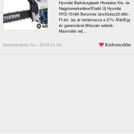
Hyundai Barkácsgépek Hivatalos Kis- és
Nagykereskedése!Eladó Új Hyundai
HYD-7018A Benzines láncfűrész23.990.-
Ft-ért. (az ár tartalmazza a 27% Áfát)Egy
év garanciával.Műszaki adatok:
Maximális telj...
szerszampiac.hu –
2018.01.09.
Kedvencekbe