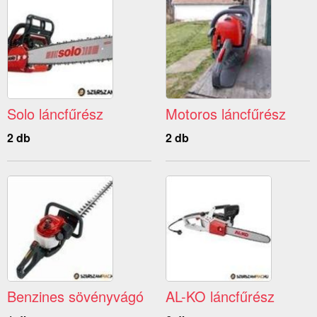
Solo láncfűrész
Motoros láncfűrész
2 db
2 db
Benzines sövényvágó
AL-KO láncfűrész