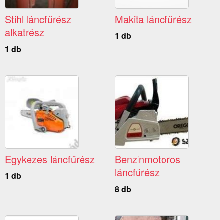
Stihl láncfűrész
Makita láncfűrész
alkatrész
1 db
1 db
Egykezes láncfűrész
Benzinmotoros
láncfűrész
1 db
8 db