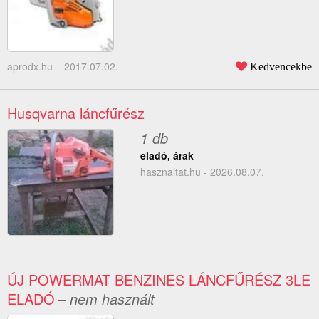
aprodx.hu –
2017.07.02.
Kedvencekbe
Husqvarna láncfűrész
1 db
eladó, árak
hasznaltat.hu - 2026.08.07.
ÚJ POWERMAT BENZINES LÁNCFŰRÉSZ 3LE
ELADÓ
– nem használt