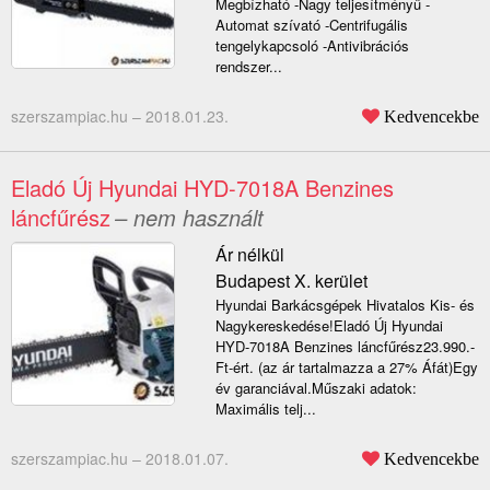
Megbízható -Nagy teljesítményű -
Automat szívató -Centrifugális
tengelykapcsoló -Antivibrációs
rendszer...
szerszampiac.hu –
2018.01.23.
Kedvencekbe
Eladó Új Hyundai HYD-7018A Benzines
láncfűrész
– nem használt
Ár nélkül
Budapest X. kerület
Hyundai Barkácsgépek Hivatalos Kis- és
Nagykereskedése!Eladó Új Hyundai
HYD-7018A Benzines láncfűrész23.990.-
Ft-ért. (az ár tartalmazza a 27% Áfát)Egy
év garanciával.Műszaki adatok:
Maximális telj...
szerszampiac.hu –
2018.01.07.
Kedvencekbe