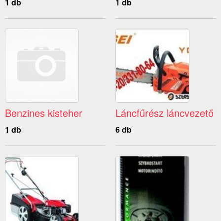
1 db
1 db
Benzines kisteher
Láncfűrész láncvezető
1 db
6 db