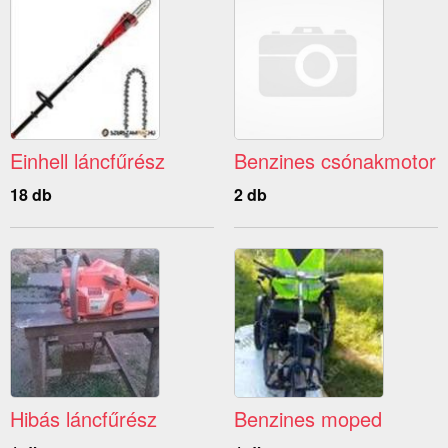
Einhell láncfűrész
Benzines csónakmotor
18 db
2 db
Hibás láncfűrész
Benzines moped