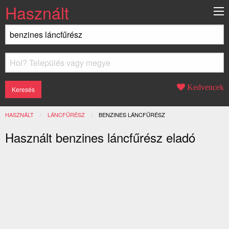
Használt
Kedvencek
HASZNÁLT
LÁNCFŰRÉSZ
JELENLEGI:
BENZINES LÁNCFŰRÉSZ
Használt benzines láncfűrész eladó