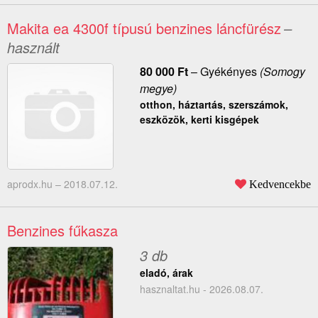
Makita ea 4300f típusú benzines láncfürész
–
használt
80 000
Ft
–
Gyékényes
(Somogy
megye)
otthon, háztartás, szerszámok,
eszközök, kerti kisgépek
aprodx.hu –
2018.07.12.
Kedvencekbe
Benzines fűkasza
3 db
eladó, árak
hasznaltat.hu - 2026.08.07.