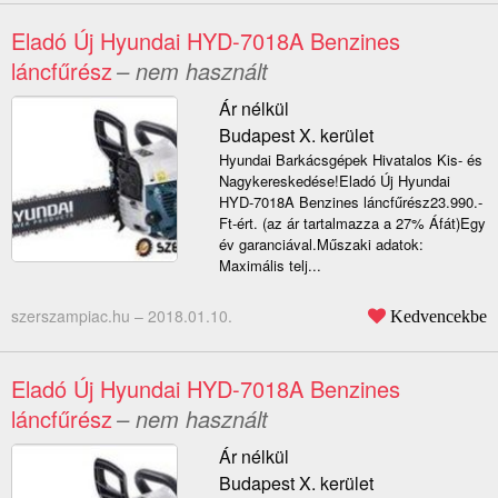
Eladó Új Hyundai HYD-7018A Benzines
láncfűrész
– nem használt
Ár nélkül
Budapest X. kerület
Hyundai Barkácsgépek Hivatalos Kis- és
Nagykereskedése!Eladó Új Hyundai
HYD-7018A Benzines láncfűrész23.990.-
Ft-ért. (az ár tartalmazza a 27% Áfát)Egy
év garanciával.Műszaki adatok:
Maximális telj...
szerszampiac.hu –
2018.01.10.
Kedvencekbe
Eladó Új Hyundai HYD-7018A Benzines
láncfűrész
– nem használt
Ár nélkül
Budapest X. kerület