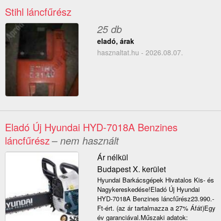
Stihl láncfűrész
25 db
eladó, árak
hasznaltat.hu - 2026.08.07.
Eladó Új Hyundai HYD-7018A Benzines
láncfűrész
– nem használt
Ár nélkül
Budapest X. kerület
Hyundai Barkácsgépek Hivatalos Kis- és
Nagykereskedése!Eladó Új Hyundai
HYD-7018A Benzines láncfűrész23.990.-
Ft-ért. (az ár tartalmazza a 27% Áfát)Egy
év garanciával.Műszaki adatok: