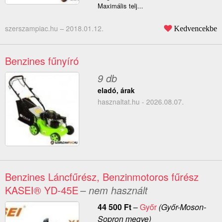
Maximális telj...
szerszampiac.hu –
2018.01.12.
Kedvencekbe
Benzines fűnyíró
9 db
eladó, árak
hasznaltat.hu - 2026.08.07.
Benzines Láncfűrész, Benzinmotoros fűrész
KASEI® YD-45E
– nem használt
44 500
Ft
–
Győr
(Győr-Moson-
Sopron megye)