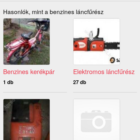
Hasonlók, mint a benzines láncfűrész
Benzines kerékpár
Elektromos láncfűrész
1 db
27 db