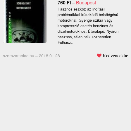
760
Ft
–
Budapest
Hasznos eszköz az indítási
problémákkal küszködő belsőégésű
motoroknál. Gyenge szikra vagy
kompresszió esetén benzines és
dízelmotorokhoz. Éteralapú. Nyáron
hasznos, télen nélkülözhetetlen.
Felhasz...
szerszampiac.hu –
2018.01.28.
Kedvencekbe