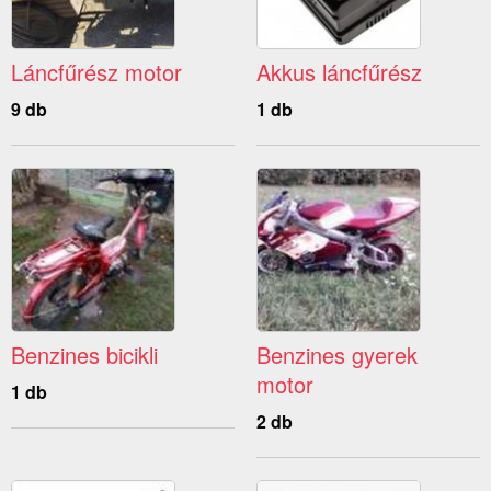
Láncfűrész motor
Akkus láncfűrész
9 db
1 db
Benzines bicikli
Benzines gyerek
motor
1 db
2 db