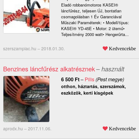
Eladó robbanómotoros KASEI®
láncfűrész, teljesen ÚJ, bontatlan
csomagolásban 1 Év Garanciával
Műszaki Paraméterek: • Modell/típus:
KASEI® YD-45E • Motor: 2 ütemű•
Teljesítmény 2000 watt• Hengerűrta...
szerszampiac.hu –
2018.01.30.
Kedvencekbe
Benzines láncfűrész alkatrésznek
– használt
6 500
Ft
–
Pilis
(Pest megye)
otthon, háztartás, szerszámok,
eszközök, kerti kisgépek
aprodx.hu –
2017.11.06.
Kedvencekbe