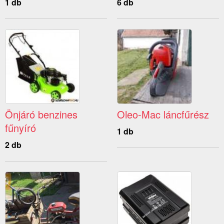
1 db
6 db
Önjáró benzines
Oleo-Mac láncfűrész
fűnyíró
1 db
2 db