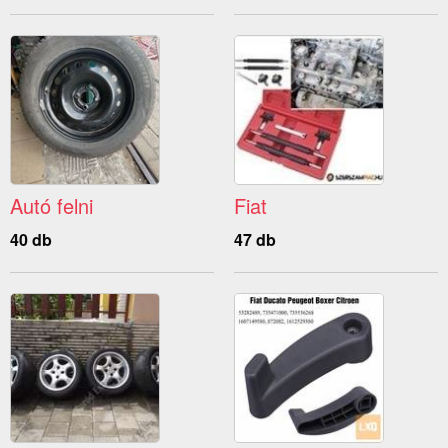
Autó felni
Fiat
40 db
47 db