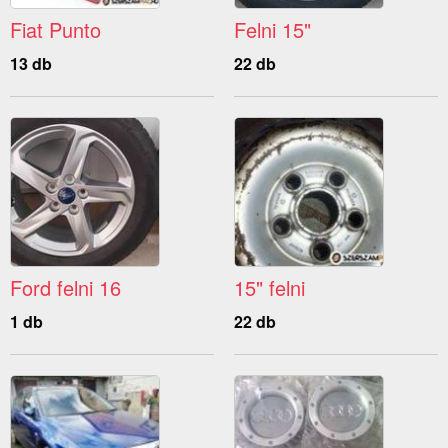
Fiat Punto
Felni 15"
13 db
22 db
Ford felni 16
15" felni
1 db
22 db