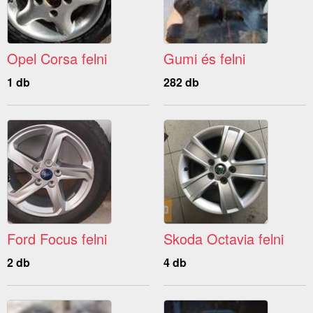
Opel Corsa felni
Gumi és felni
1 db
282 db
Ford Focus felni
Skoda Octavia felni
2 db
4 db