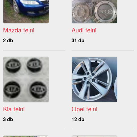
Mazda felni
Audi felni
2 db
31 db
Kia felni
Opel felni
3 db
12 db