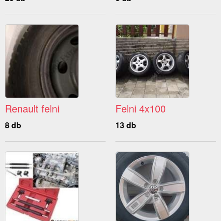
Renault felni
Felni 4x100
8 db
13 db