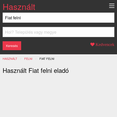
Használt
Kedvencek
HASZNÁLT
FELNI
JELENLEGI:
FIAT FELNI
Használt Fiat felni eladó