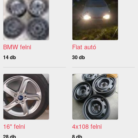
BMW felni
Fiat autó
14 db
30 db
16" felni
4x108 felni
28 db
8 db