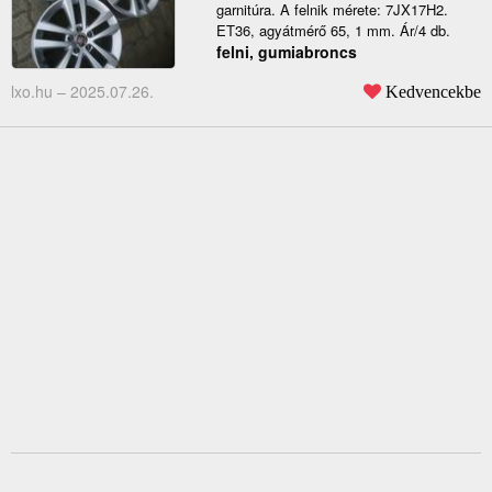
garnitúra. A felnik mérete: 7JX17H2.
ET36, agyátmérő 65, 1 mm. Ár/4 db.
felni, gumiabroncs
lxo.hu –
2025.07.26.
Kedvencekbe