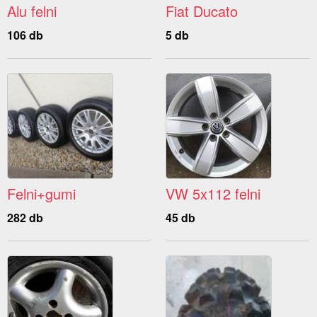
Alu felni
Fiat Ducato
106 db
5 db
Felni+gumi
VW 5x112 felni
282 db
45 db