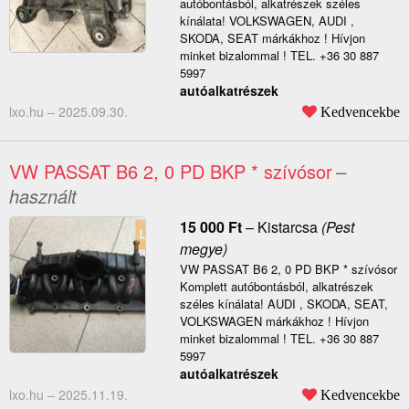
autóbontásból, alkatrészek széles
kínálata! VOLKSWAGEN, AUDI ,
SKODA, SEAT márkákhoz ! Hívjon
minket bizalommal ! TEL. +36 30 887
5997
autóalkatrészek
lxo.hu –
2025.09.30.
Kedvencekbe
VW PASSAT B6 2, 0 PD BKP * szívósor
–
használt
15 000
Ft
–
Kistarcsa
(Pest
megye)
VW PASSAT B6 2, 0 PD BKP * szívósor
Komplett autóbontásból, alkatrészek
széles kínálata! AUDI , SKODA, SEAT,
VOLKSWAGEN márkákhoz ! Hívjon
minket bizalommal ! TEL. +36 30 887
5997
autóalkatrészek
lxo.hu –
2025.11.19.
Kedvencekbe