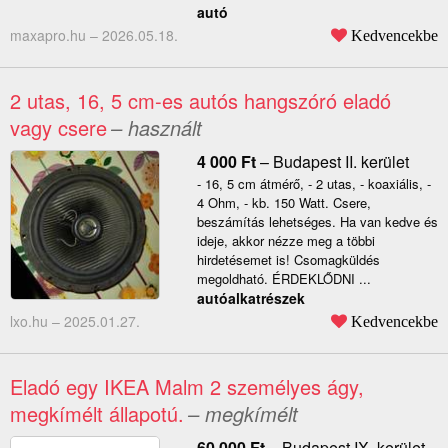
autó
maxapro.hu –
2026.05.18.
Kedvencekbe
2 utas, 16, 5 cm-es autós hangszóró eladó
vagy csere
– használt
4 000
Ft
–
Budapest II. kerület
- 16, 5 cm átmérő, - 2 utas, - koaxiális, -
4 Ohm, - kb. 150 Watt. Csere,
beszámítás lehetséges. Ha van kedve és
ideje, akkor nézze meg a többi
hirdetésemet is! Csomagküldés
megoldható. ÉRDEKLŐDNI ...
autóalkatrészek
lxo.hu –
2025.01.27.
Kedvencekbe
Eladó egy IKEA Malm 2 személyes ágy,
megkímélt állapotú.
– megkímélt
60 000
Ft
–
Budapest IX. kerület