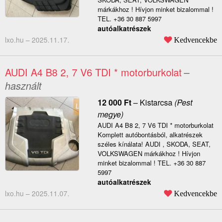
márkákhoz ! Hívjon minket bizalommal !
TEL. +36 30 887 5997
autóalkatrészek
lxo.hu –
2025.11.17.
Kedvencekbe
AUDI A4 B8 2, 7 V6 TDI * motorburkolat
–
használt
12 000
Ft
–
Kistarcsa
(Pest
megye)
AUDI A4 B8 2, 7 V6 TDI * motorburkolat
Komplett autóbontásból, alkatrészek
széles kínálata! AUDI , SKODA, SEAT,
VOLKSWAGEN márkákhoz ! Hívjon
minket bizalommal ! TEL. +36 30 887
5997
autóalkatrészek
lxo.hu –
2025.11.07.
Kedvencekbe