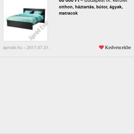
otthon, háztartás, bútor, ágyak,
matracok
aprodx.hu –
2017.07.31.
Kedvencekbe