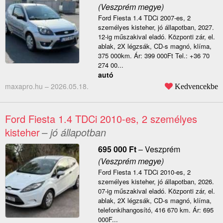
(Veszprém megye)
Ford Fiesta 1.4 TDCi 2007-es, 2
személyes kisteher, jó állapotban, 2027.
12-ig műszakival eladó. Központi zár, el.
ablak, 2X légzsák, CD-s magnó, klíma,
375 000km. Ár: 399 000Ft Tel.: +36 70
274 00...
autó
maxapro.hu –
2026.05.18.
Kedvencekbe
Ford Fiesta 1.4 TDCi 2010-es, 2 személyes
kisteher
– jó állapotban
695 000
Ft
–
Veszprém
(Veszprém megye)
Ford Fiesta 1.4 TDCi 2010-es, 2
személyes kisteher, jó állapotban, 2026.
07-ig műszakival eladó. Központi zár, el.
ablak, 2X légzsák, CD-s magnó, klíma,
telefonkihangosító, 416 670 km. Ár: 695
000F...