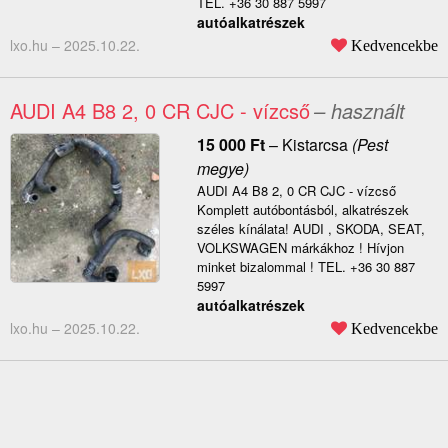
TEL. +36 30 887 5997
autóalkatrészek
lxo.hu –
2025.10.22.
Kedvencekbe
AUDI A4 B8 2, 0 CR CJC - vízcső
– használt
15 000
Ft
–
Kistarcsa
(Pest
megye)
AUDI A4 B8 2, 0 CR CJC - vízcső
Komplett autóbontásból, alkatrészek
széles kínálata! AUDI , SKODA, SEAT,
VOLKSWAGEN márkákhoz ! Hívjon
minket bizalommal ! TEL. +36 30 887
5997
autóalkatrészek
lxo.hu –
2025.10.22.
Kedvencekbe