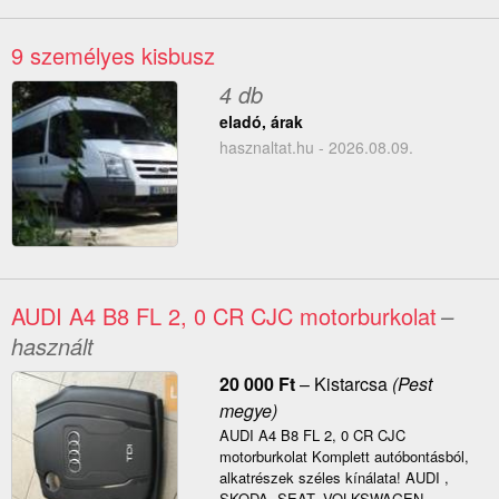
9 személyes kisbusz
4 db
eladó, árak
hasznaltat.hu - 2026.08.09.
AUDI A4 B8 FL 2, 0 CR CJC motorburkolat
–
használt
20 000
Ft
–
Kistarcsa
(Pest
megye)
AUDI A4 B8 FL 2, 0 CR CJC
motorburkolat Komplett autóbontásból,
alkatrészek széles kínálata! AUDI ,
SKODA, SEAT, VOLKSWAGEN