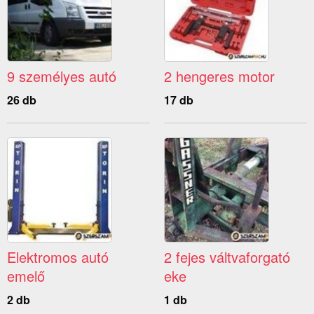
9 személyes autó
2 hengeres motor
26 db
17 db
Elektromos autó
2 fejes váltvaforgató
emelő
eke
2 db
1 db