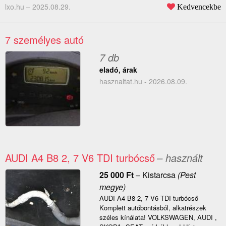
lxo.hu –
2025.08.29.
Kedvencekbe
7 személyes autó
7 db
eladó, árak
hasznaltat.hu - 2026.08.09.
AUDI A4 B8 2, 7 V6 TDI turbócső
– használt
25 000
Ft
–
Kistarcsa
(Pest
megye)
AUDI A4 B8 2, 7 V6 TDI turbócső
Komplett autóbontásból, alkatrészek
széles kínálata! VOLKSWAGEN, AUDI ,