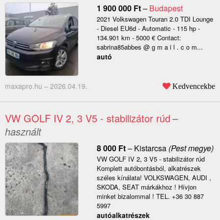
1 900 000
Ft
–
Budapest
2021 Volkswagen Touran 2.0 TDI Lounge
- Diesel EU6d - Automatic - 115 hp -
134.901 km - 5000 € Contact:
sabrina85abbes @ g m a i l . c o m...
autó
maxapro.hu –
2026.04.19.
Kedvencekbe
VW GOLF IV 2, 3 V5 - stabilizátor rúd
–
használt
8 000
Ft
–
Kistarcsa
(Pest megye)
VW GOLF IV 2, 3 V5 - stabilizátor rúd
Komplett autóbontásból, alkatrészek
széles kínálata! VOLKSWAGEN, AUDI ,
SKODA, SEAT márkákhoz ! Hívjon
minket bizalommal ! TEL. +36 30 887
5997
autóalkatrészek