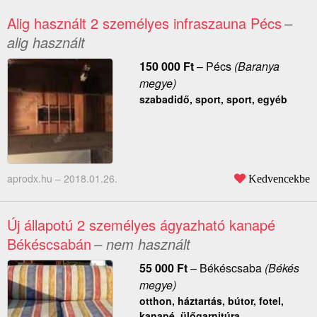
Alig használt 2 személyes infraszauna Pécs
–
alig használt
150 000
Ft
–
Pécs
(Baranya
megye)
szabadidő, sport, sport, egyéb
aprodx.hu –
2018.01.26.
Kedvencekbe
Új állapotú 2 személyes ágyazható kanapé
Békéscsabán
– nem használt
55 000
Ft
–
Békéscsaba
(Békés
megye)
otthon, háztartás, bútor, fotel,
kanapé, ülőgarnitúra