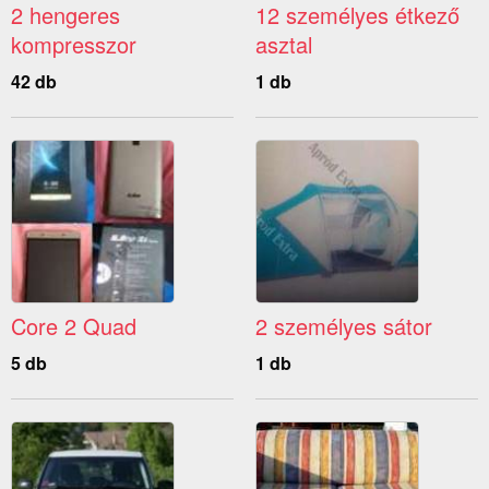
2 hengeres
12 személyes étkező
kompresszor
asztal
42 db
1 db
Core 2 Quad
2 személyes sátor
5 db
1 db