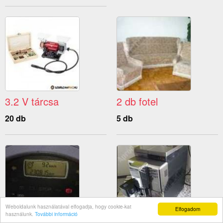
3.2 V tárcsa
2 db fotel
20 db
5 db
Weboldalunk használatával elfogadja, hogy cookie-kat
Elfogadom
használunk.
További információ