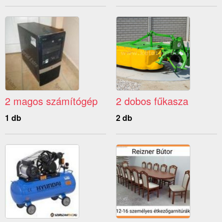
2 magos számítógép
2 dobos fűkasza
1 db
2 db