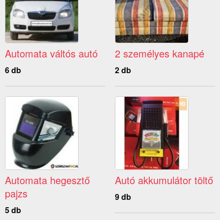
Automata váltós autó
2 személyes kanapé
6 db
2 db
Automata hegesztő
Autó akkumulátor töltő
pajzs
9 db
5 db