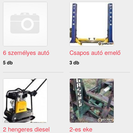
6 személyes autó
Csapos autó emelő
5 db
3 db
2 hengeres diesel
2-es eke