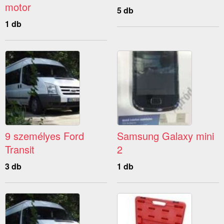
motor
5 db
1 db
9 személyes Ford
Samsung Galaxy mini
Transit
2
3 db
1 db