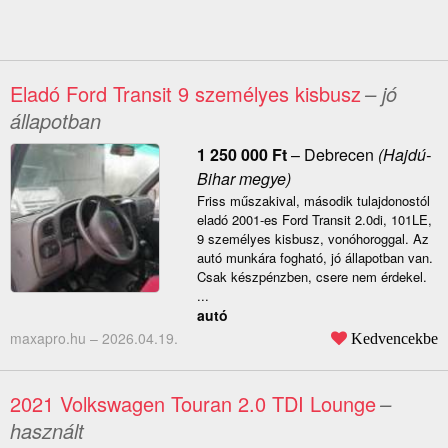
Eladó Ford Transit 9 személyes kisbusz
– jó
állapotban
1 250 000
Ft
–
Debrecen
(Hajdú-
Bihar megye)
Friss műszakival, második tulajdonostól
eladó 2001-es Ford Transit 2.0di, 101LE,
9 személyes kisbusz, vonóhoroggal. Az
autó munkára fogható, jó állapotban van.
Csak készpénzben, csere nem érdekel.
...
autó
maxapro.hu –
2026.04.19.
Kedvencekbe
2021 Volkswagen Touran 2.0 TDI Lounge
–
használt