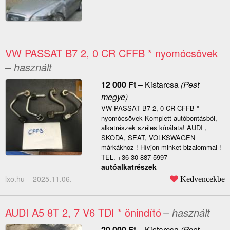
VW PASSAT B7 2, 0 CR CFFB * nyomócsövek
– használt
12 000
Ft
–
Kistarcsa
(Pest
megye)
VW PASSAT B7 2, 0 CR CFFB *
nyomócsövek Komplett autóbontásból,
alkatrészek széles kínálata! AUDI ,
SKODA, SEAT, VOLKSWAGEN
márkákhoz ! Hívjon minket bizalommal !
TEL. +36 30 887 5997
autóalkatrészek
lxo.hu –
2025.11.06.
Kedvencekbe
AUDI A5 8T 2, 7 V6 TDI * önindító
– használt
20 000
Ft
–
Kistarcsa
(Pest