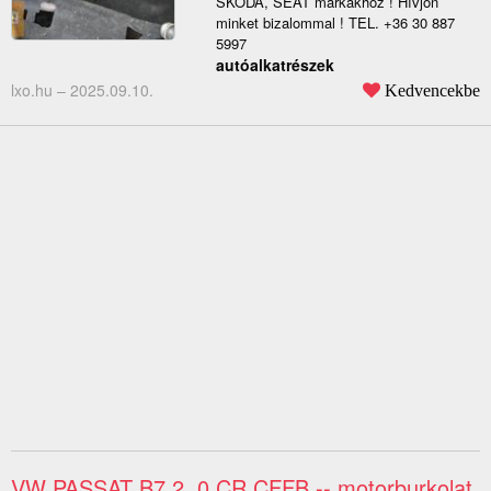
SKODA, SEAT márkákhoz ! Hívjon
minket bizalommal ! TEL. +36 30 887
5997
autóalkatrészek
lxo.hu –
2025.09.10.
Kedvencekbe
VW PASSAT B7 2, 0 CR CFFB -- motorburkolat