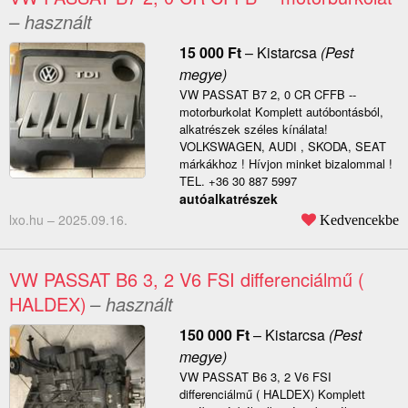
– használt
15 000
Ft
–
Kistarcsa
(Pest
megye)
VW PASSAT B7 2, 0 CR CFFB --
motorburkolat Komplett autóbontásból,
alkatrészek széles kínálata!
VOLKSWAGEN, AUDI , SKODA, SEAT
márkákhoz ! Hívjon minket bizalommal !
TEL. +36 30 887 5997
autóalkatrészek
lxo.hu –
2025.09.16.
Kedvencekbe
VW PASSAT B6 3, 2 V6 FSI differenciálmű (
HALDEX)
– használt
150 000
Ft
–
Kistarcsa
(Pest
megye)
VW PASSAT B6 3, 2 V6 FSI
differenciálmű ( HALDEX) Komplett