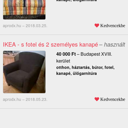
aprodx.hu –
2018.03.25.
Kedvencekbe
IKEA - s fotel és 2 személyes kanapé
– használt
40 000
Ft
–
Budapest XVIII.
kerület
otthon, háztartás, bútor, fotel,
kanapé, ülőgarnitúra
aprodx.hu –
2018.05.23.
Kedvencekbe