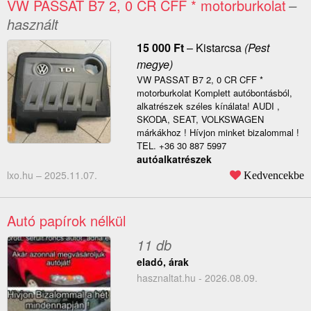
VW PASSAT B7 2, 0 CR CFF * motorburkolat
–
használt
15 000
Ft
–
Kistarcsa
(Pest
megye)
VW PASSAT B7 2, 0 CR CFF *
motorburkolat Komplett autóbontásból,
alkatrészek széles kínálata! AUDI ,
SKODA, SEAT, VOLKSWAGEN
márkákhoz ! Hívjon minket bizalommal !
TEL. +36 30 887 5997
autóalkatrészek
lxo.hu –
2025.11.07.
Kedvencekbe
Autó papírok nélkül
11 db
eladó, árak
hasznaltat.hu - 2026.08.09.