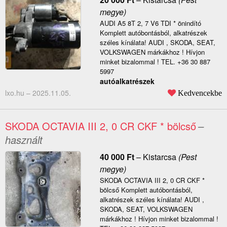
megye)
AUDI A5 8T 2, 7 V6 TDI * önindító
Komplett autóbontásból, alkatrészek
széles kínálata! AUDI , SKODA, SEAT,
VOLKSWAGEN márkákhoz ! Hívjon
minket bizalommal ! TEL. +36 30 887
5997
autóalkatrészek
lxo.hu –
2025.11.05.
Kedvencekbe
SKODA OCTAVIA III 2, 0 CR CKF * bölcső
–
használt
40 000
Ft
–
Kistarcsa
(Pest
megye)
SKODA OCTAVIA III 2, 0 CR CKF *
bölcső Komplett autóbontásból,
alkatrészek széles kínálata! AUDI ,
SKODA, SEAT, VOLKSWAGEN
márkákhoz ! Hívjon minket bizalommal !