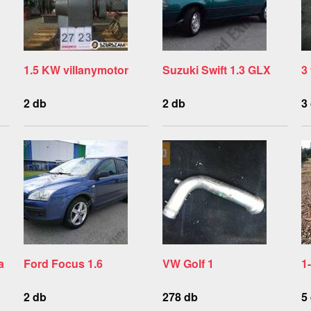
1.5 KW villanymotor
Suzuki Swift 1.3 GLX
3
2 db
2 db
3
a
Ford Focus 1.6
VW Golf 1
1
2 db
278 db
5