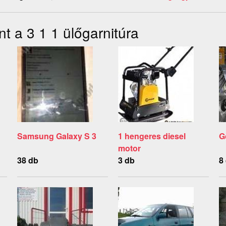
t a 3 1 1 ülőgarnitúra
Samsung Galaxy S 3
1 hengeres diesel
G
motor
38 db
3 db
8