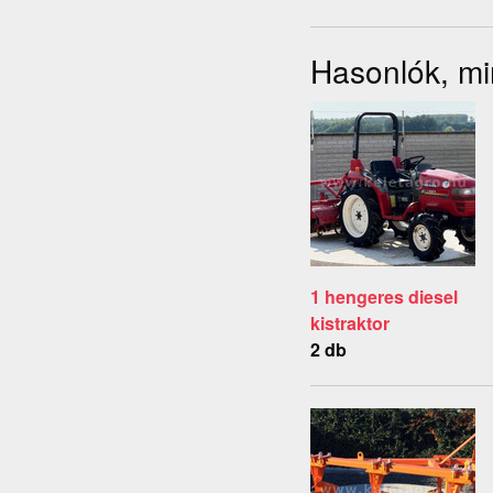
Hasonlók, min
1 hengeres diesel
kistraktor
2 db