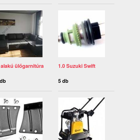
 alakú ülőgarnitúra
1.0 Suzuki Swift
 db
5 db