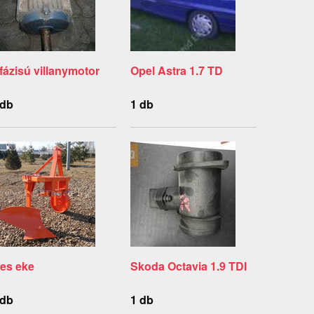
 fázisú villanymotor
Opel Astra 1.7 TD
 db
1 db
-es eke
Skoda Octavia 1.9 TDI
 db
1 db