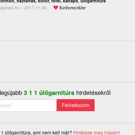
otthon, háztartás, bútor, fotel, kanapé, ülőgarnitúra
aprodx.hu –
2017.11.08.
Kedvencekbe
 legújabb
3 1 1 ülőgarnitúra
hirdetésekről
 1 ülőgarnitúra, ami nem kell már?
Hirdesse meg ingyen!