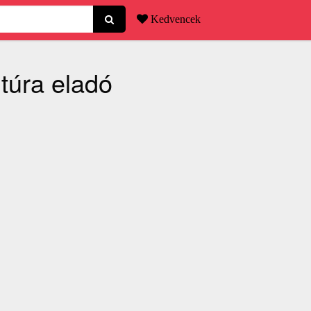
Kedvencek
itúra eladó