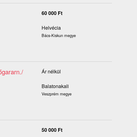
60 000
Ft
Helvécia
Bács-Kiskun megye
őgararn./
Ár nélkül
Balatonakali
Veszprém megye
50 000
Ft