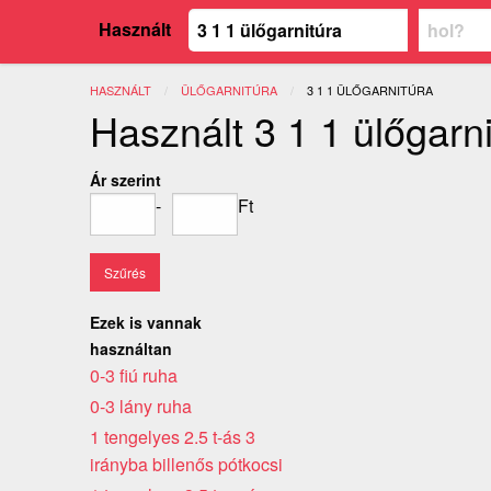
Használt
HASZNÁLT
ÜLŐGARNITÚRA
JELENLEGI:
3 1 1 ÜLŐGARNITÚRA
Használt 3 1 1 ülőgarn
Ár szerint
-
Ft
Ezek is vannak
használtan
0-3 fiú ruha
0-3 lány ruha
1 tengelyes 2.5 t-ás 3
irányba billenős pótkocsi