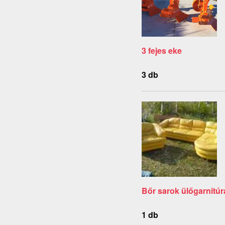
3 fejes eke
3 db
Bőr sarok ülőgarnitúr
1 db