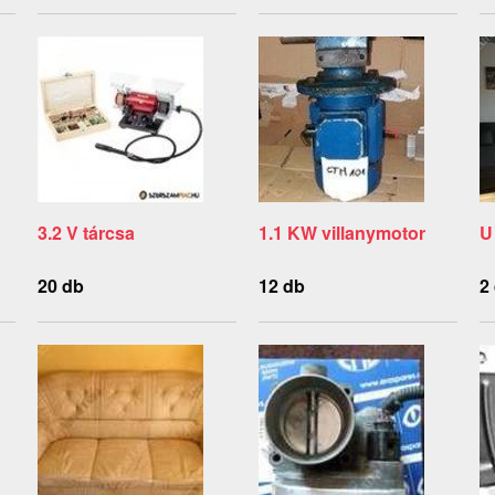
3.2 V tárcsa
1.1 KW villanymotor
U
20 db
12 db
2