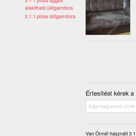
3 1 1 plüss ággyá
alakítható ülőgarnitúra
3 1 1 plüss ülőgarnitúra
Értesítést kérek a
Van Önnél használt 3 1