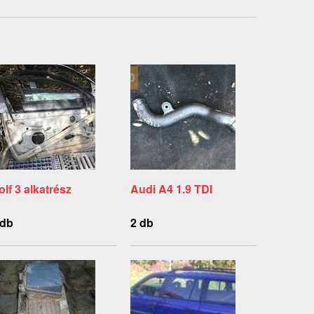
olf 3 alkatrész
Audi A4 1.9 TDI
 db
2 db