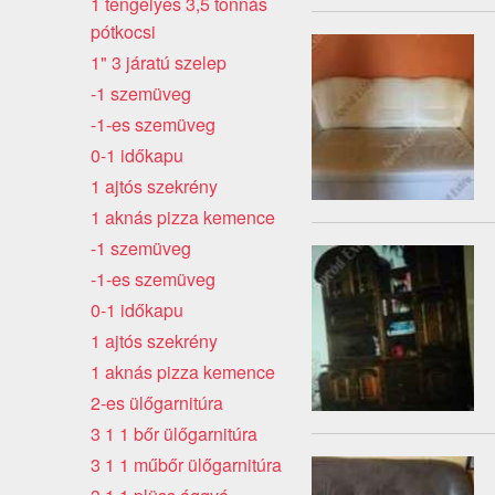
1 tengelyes 3,5 tonnás
pótkocsi
1" 3 járatú szelep
-1 szemüveg
-1-es szemüveg
0-1 időkapu
1 ajtós szekrény
1 aknás pizza kemence
-1 szemüveg
-1-es szemüveg
0-1 időkapu
1 ajtós szekrény
1 aknás pizza kemence
2-es ülőgarnitúra
3 1 1 bőr ülőgarnitúra
3 1 1 műbőr ülőgarnitúra