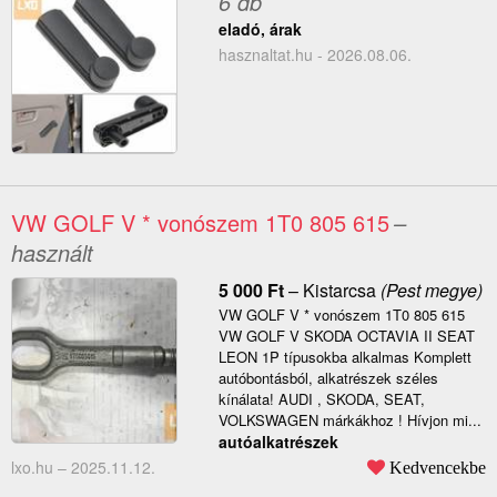
6 db
eladó, árak
hasznaltat.hu - 2026.08.06.
VW GOLF V * vonószem 1T0 805 615
–
használt
5 000
Ft
–
Kistarcsa
(Pest megye)
VW GOLF V * vonószem 1T0 805 615
VW GOLF V SKODA OCTAVIA II SEAT
LEON 1P típusokba alkalmas Komplett
autóbontásból, alkatrészek széles
kínálata! AUDI , SKODA, SEAT,
VOLKSWAGEN márkákhoz ! Hívjon mi...
autóalkatrészek
lxo.hu –
2025.11.12.
Kedvencekbe