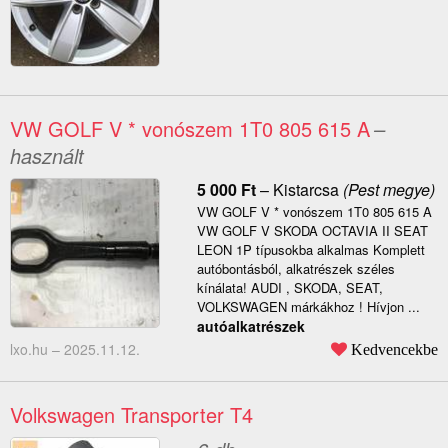
VW GOLF V * vonószem 1T0 805 615 A
–
használt
5 000
Ft
–
Kistarcsa
(Pest megye)
VW GOLF V * vonószem 1T0 805 615 A
VW GOLF V SKODA OCTAVIA II SEAT
LEON 1P típusokba alkalmas Komplett
autóbontásból, alkatrészek széles
kínálata! AUDI , SKODA, SEAT,
VOLKSWAGEN márkákhoz ! Hívjon ...
autóalkatrészek
lxo.hu –
2025.11.12.
Kedvencekbe
Volkswagen Transporter T4