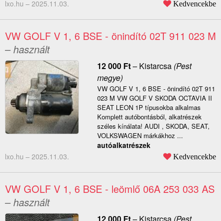
lxo.hu –
2025.11.03.
Kedvencekbe
VW GOLF V 1, 6 BSE - önindító 02T 911 023 M
– használt
12 000
Ft
–
Kistarcsa
(Pest
megye)
VW GOLF V 1, 6 BSE - önindító 02T 911
023 M VW GOLF V SKODA OCTAVIA II
SEAT LEON 1P típusokba alkalmas
Komplett autóbontásból, alkatrészek
széles kínálata! AUDI , SKODA, SEAT,
VOLKSWAGEN márkákhoz ...
autóalkatrészek
lxo.hu –
2025.11.03.
Kedvencekbe
VW GOLF V 1, 6 BSE - leömlő 06A 253 033 AS
– használt
12 000
Ft
–
Kistarcsa
(Pest