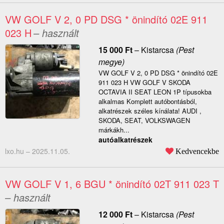
VW GOLF V 2, 0 PD DSG * önindító 02E 911
023 H
– használt
15 000
Ft
–
Kistarcsa
(Pest
megye)
VW GOLF V 2, 0 PD DSG * önindító 02E
911 023 H VW GOLF V SKODA
OCTAVIA II SEAT LEON 1P típusokba
alkalmas Komplett autóbontásból,
alkatrészek széles kínálata! AUDI ,
SKODA, SEAT, VOLKSWAGEN
márkákh...
autóalkatrészek
lxo.hu –
2025.11.05.
Kedvencekbe
VW GOLF V 1, 6 BGU * önindító 02T 911 023 T
– használt
12 000
Ft
–
Kistarcsa
(Pest