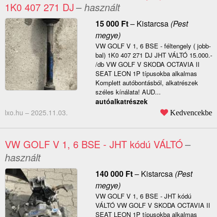
1K0 407 271 DJ
– használt
15 000
Ft
–
Kistarcsa
(Pest
megye)
VW GOLF V 1, 6 BSE - féltengely ( jobb-
bal) 1K0 407 271 DJ JHT VÁLTÓ 15.000.-
/db VW GOLF V SKODA OCTAVIA II
SEAT LEON 1P típusokba alkalmas
Komplett autóbontásból, alkatrészek
széles kínálata! AUD...
autóalkatrészek
lxo.hu –
2025.11.03.
Kedvencekbe
VW GOLF V 1, 6 BSE - JHT kódú VÁLTÓ
–
használt
140 000
Ft
–
Kistarcsa
(Pest
megye)
VW GOLF V 1, 6 BSE - JHT kódú
VÁLTÓ VW GOLF V SKODA OCTAVIA II
SEAT LEON 1P típusokba alkalmas