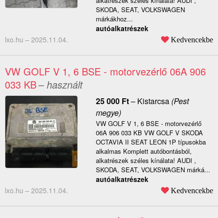
alkatrészek széles kínálata! AUDI ,
SKODA, SEAT, VOLKSWAGEN
márkákhoz...
autóalkatrészek
lxo.hu –
2025.11.04.
Kedvencekbe
VW GOLF V 1, 6 BSE - motorvezérlő 06A 906
033 KB
– használt
25 000
Ft
–
Kistarcsa
(Pest
megye)
VW GOLF V 1, 6 BSE - motorvezérlő
06A 906 033 KB VW GOLF V SKODA
OCTAVIA II SEAT LEON 1P típusokba
alkalmas Komplett autóbontásból,
alkatrészek széles kínálata! AUDI ,
SKODA, SEAT, VOLKSWAGEN márká...
autóalkatrészek
lxo.hu –
2025.11.04.
Kedvencekbe