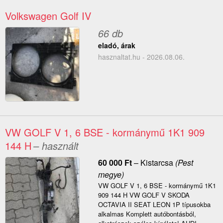
Volkswagen Golf IV
66 db
eladó, árak
hasznaltat.hu - 2026.08.06.
VW GOLF V 1, 6 BSE - kormánymű 1K1 909
144 H
– használt
60 000
Ft
–
Kistarcsa
(Pest
megye)
VW GOLF V 1, 6 BSE - kormánymű 1K1
909 144 H VW GOLF V SKODA
OCTAVIA II SEAT LEON 1P típusokba
alkalmas Komplett autóbontásból,