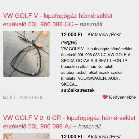
VW GOLF V - kipufogógáz hőmérséklet
érzékelő 03L 906 088 CC
– használt
12 000
Ft
–
Kistarcsa
(Pest
megye)
VW GOLF V - kipufogógáz hőmérséklet
érzékelő 03L 906 088 CC VW GOLF V
SKODA OCTAVIA II SEAT LEON 1P
típusokba alkalmas Komplett
autóbontásból, alkatrészek széles
kínálata! VOLKSWAGEN, AUDI ,
SKODA,...
autóalkatrészek
lxo.hu –
2025.10.06.
Kedvencekbe
VW GOLF V 2, 0 CR - kipufogógáz hőmérséklet
érzékelő 03L 906 088 AJ
– használt
12 000
Ft
–
Kistarcsa
(Pest