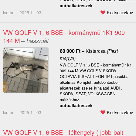
autóalkatrészek
lxo.hu –
2025.11.03.
Kedvencekbe
VW GOLF V 1, 6 BSE - kormánymű 1K1 909
144 M
– használt
60 000
Ft
–
Kistarcsa
(Pest
megye)
VW GOLF V 1, 6 BSE - kormánymű 1K1
909 144 M VW GOLF V SKODA
OCTAVIA II SEAT LEON 1P típusokba
alkalmas Komplett autóbontásból,
alkatrészek széles kínálata! AUDI ,
SKODA, SEAT, VOLKSWAGEN
márkákhoz...
autóalkatrészek
lxo.hu –
2025.11.03.
Kedvencekbe
VW GOLF V 1, 6 BSE - féltengely ( jobb-bal)