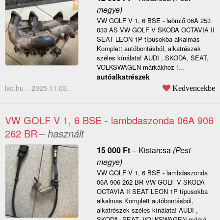
megye)
VW GOLF V 1, 6 BSE - leömlő 06A 253
033 AS VW GOLF V SKODA OCTAVIA II
SEAT LEON 1P típusokba alkalmas
Komplett autóbontásból, alkatrészek
széles kínálata! AUDI , SKODA, SEAT,
VOLKSWAGEN márkákhoz !...
autóalkatrészek
lxo.hu –
2025.11.03.
Kedvencekbe
VW GOLF V 1, 6 BSE - lambdaszonda 06A 906
262 BR
– használt
15 000
Ft
–
Kistarcsa
(Pest
megye)
VW GOLF V 1, 6 BSE - lambdaszonda
06A 906 262 BR VW GOLF V SKODA
OCTAVIA II SEAT LEON 1P típusokba
alkalmas Komplett autóbontásból,
alkatrészek széles kínálata! AUDI ,
SKODA, SEAT, VOLKSWAGEN márká...