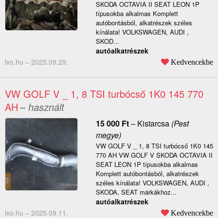
SKODA OCTAVIA II SEAT LEON 1P
típusokba alkalmas Komplett
autóbontásból, alkatrészek széles
kínálata! VOLKSWAGEN, AUDI ,
SKOD...
autóalkatrészek
lxo.hu –
2025.09.29.
Kedvencekbe
VW GOLF V _ 1, 8 TSI turbócső 1K0 145 770
AH
– használt
15 000
Ft
–
Kistarcsa
(Pest
megye)
VW GOLF V _ 1, 8 TSI turbócső 1K0 145
770 AH VW GOLF V SKODA OCTAVIA II
SEAT LEON 1P típusokba alkalmas
Komplett autóbontásból, alkatrészek
széles kínálata! VOLKSWAGEN, AUDI ,
SKODA, SEAT márkákhoz...
autóalkatrészek
lxo.hu –
2025.09.11.
Kedvencekbe