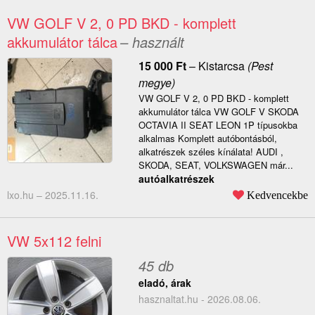
VW GOLF V 2, 0 PD BKD - komplett
akkumulátor tálca
– használt
15 000
Ft
–
Kistarcsa
(Pest
megye)
VW GOLF V 2, 0 PD BKD - komplett
akkumulátor tálca VW GOLF V SKODA
OCTAVIA II SEAT LEON 1P típusokba
alkalmas Komplett autóbontásból,
alkatrészek széles kínálata! AUDI ,
SKODA, SEAT, VOLKSWAGEN már...
autóalkatrészek
lxo.hu –
2025.11.16.
Kedvencekbe
VW 5x112 felni
45 db
eladó, árak
hasznaltat.hu - 2026.08.06.