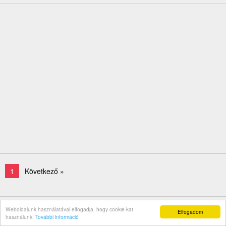
1
Következő »
Weboldalunk használatával elfogadja, hogy cookie-kat
Elfogadom
használunk.
További információ