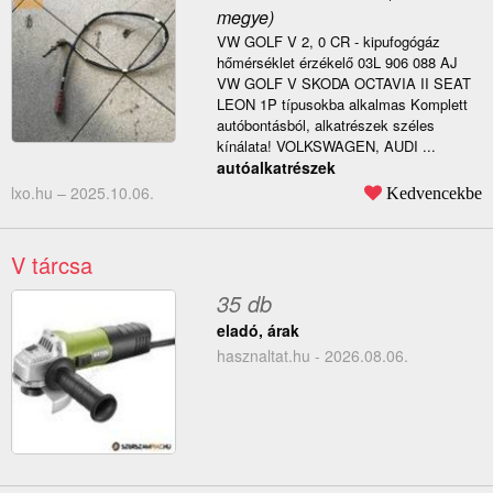
megye)
VW GOLF V 2, 0 CR - kipufogógáz
hőmérséklet érzékelő 03L 906 088 AJ
VW GOLF V SKODA OCTAVIA II SEAT
LEON 1P típusokba alkalmas Komplett
autóbontásból, alkatrészek széles
kínálata! VOLKSWAGEN, AUDI ...
autóalkatrészek
lxo.hu –
2025.10.06.
Kedvencekbe
V tárcsa
35 db
eladó, árak
hasznaltat.hu - 2026.08.06.