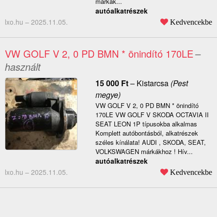
márkák...
autóalkatrészek
lxo.hu –
2025.11.05.
Kedvencekbe
VW GOLF V 2, 0 PD BMN * önindító 170LE
–
használt
15 000
Ft
–
Kistarcsa
(Pest
megye)
VW GOLF V 2, 0 PD BMN * önindító
170LE VW GOLF V SKODA OCTAVIA II
SEAT LEON 1P típusokba alkalmas
Komplett autóbontásból, alkatrészek
széles kínálata! AUDI , SKODA, SEAT,
VOLKSWAGEN márkákhoz ! Hív...
autóalkatrészek
lxo.hu –
2025.11.05.
Kedvencekbe