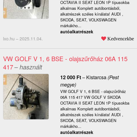
OCTAVIA II SEAT LEON 1P típusokba
alkalmas Komplett autóbontásból,
alkatrészek széles kínálata! AUDI ,
SKODA, SEAT, VOLKSWAGEN
márkákho...
autóalkatrészek
lxo.hu –
2025.11.04.
Kedvencekbe
VW GOLF V 1, 6 BSE - olajszűrőház 06A 115
417
– használt
12 000
Ft
–
Kistarcsa
(Pest
megye)
VW GOLF V 1, 6 BSE - olajszűrőház
06A 115 417 VW GOLF V SKODA
OCTAVIA II SEAT LEON 1P típusokba
alkalmas Komplett autóbontásból,
alkatrészek széles kínálata! AUDI ,
SKODA, SEAT, VOLKSWAGEN
márkákho...
autóalkatrészek