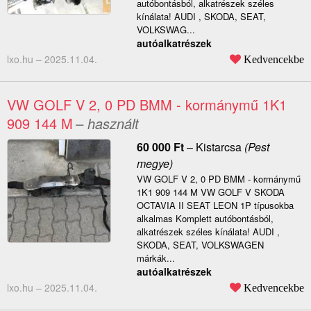
autóbontásból, alkatrészek széles
kínálata! AUDI , SKODA, SEAT,
VOLKSWAG...
autóalkatrészek
lxo.hu –
2025.11.04.
Kedvencekbe
VW GOLF V 2, 0 PD BMM - kormánymű 1K1
909 144 M
– használt
60 000
Ft
–
Kistarcsa
(Pest
megye)
VW GOLF V 2, 0 PD BMM - kormánymű
1K1 909 144 M VW GOLF V SKODA
OCTAVIA II SEAT LEON 1P típusokba
alkalmas Komplett autóbontásból,
alkatrészek széles kínálata! AUDI ,
SKODA, SEAT, VOLKSWAGEN
márkák...
autóalkatrészek
lxo.hu –
2025.11.04.
Kedvencekbe