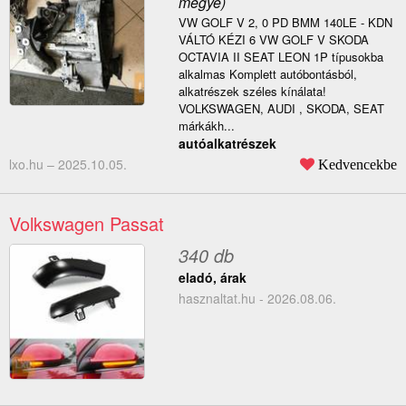
megye)
VW GOLF V 2, 0 PD BMM 140LE - KDN
VÁLTÓ KÉZI 6 VW GOLF V SKODA
OCTAVIA II SEAT LEON 1P típusokba
alkalmas Komplett autóbontásból,
alkatrészek széles kínálata!
VOLKSWAGEN, AUDI , SKODA, SEAT
márkákh...
autóalkatrészek
lxo.hu –
2025.10.05.
Kedvencekbe
Volkswagen Passat
340 db
eladó, árak
hasznaltat.hu - 2026.08.06.