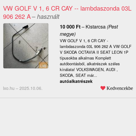
VW GOLF V 1, 6 CR CAY -- lambdaszonda 03L
906 262 A
– használt
10 000
Ft
–
Kistarcsa
(Pest
megye)
VW GOLF V 1, 6 CR CAY -
lambdaszonda 03L 906 262 A VW GOLF
V SKODA OCTAVIA II SEAT LEON 1P
típusokba alkalmas Komplett
autóbontásból, alkatrészek széles
kínálata! VOLKSWAGEN, AUDI ,
SKODA, SEAT már...
autóalkatrészek
lxo.hu –
2025.10.06.
Kedvencekbe