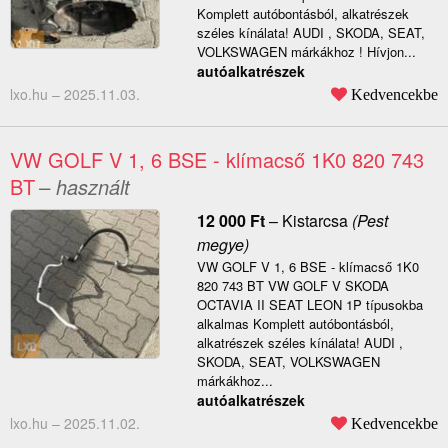
Komplett autóbontásból, alkatrészek
széles kínálata! AUDI , SKODA, SEAT,
VOLKSWAGEN márkákhoz ! Hívjon...
autóalkatrészek
lxo.hu –
2025.11.03.
Kedvencekbe
VW GOLF V 1, 6 BSE - klímacső 1K0 820 743
BT
– használt
12 000
Ft
–
Kistarcsa
(Pest
megye)
VW GOLF V 1, 6 BSE - klímacső 1K0
820 743 BT VW GOLF V SKODA
OCTAVIA II SEAT LEON 1P típusokba
alkalmas Komplett autóbontásból,
alkatrészek széles kínálata! AUDI ,
SKODA, SEAT, VOLKSWAGEN
márkákhoz...
autóalkatrészek
lxo.hu –
2025.11.02.
Kedvencekbe