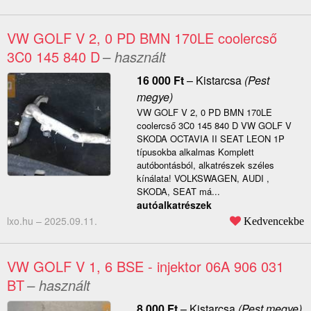
VW GOLF V 2, 0 PD BMN 170LE coolercső
3C0 145 840 D
– használt
16 000
Ft
–
Kistarcsa
(Pest
megye)
VW GOLF V 2, 0 PD BMN 170LE
coolercső 3C0 145 840 D VW GOLF V
SKODA OCTAVIA II SEAT LEON 1P
típusokba alkalmas Komplett
autóbontásból, alkatrészek széles
kínálata! VOLKSWAGEN, AUDI ,
SKODA, SEAT má...
autóalkatrészek
lxo.hu –
2025.09.11.
Kedvencekbe
VW GOLF V 1, 6 BSE - injektor 06A 906 031
BT
– használt
8 000
Ft
–
Kistarcsa
(Pest megye)