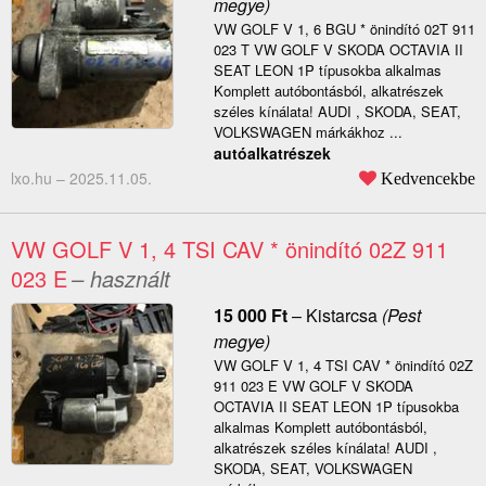
megye)
VW GOLF V 1, 6 BGU * önindító 02T 911
023 T VW GOLF V SKODA OCTAVIA II
SEAT LEON 1P típusokba alkalmas
Komplett autóbontásból, alkatrészek
széles kínálata! AUDI , SKODA, SEAT,
VOLKSWAGEN márkákhoz ...
autóalkatrészek
lxo.hu –
2025.11.05.
Kedvencekbe
VW GOLF V 1, 4 TSI CAV * önindító 02Z 911
023 E
– használt
15 000
Ft
–
Kistarcsa
(Pest
megye)
VW GOLF V 1, 4 TSI CAV * önindító 02Z
911 023 E VW GOLF V SKODA
OCTAVIA II SEAT LEON 1P típusokba
alkalmas Komplett autóbontásból,
alkatrészek széles kínálata! AUDI ,
SKODA, SEAT, VOLKSWAGEN