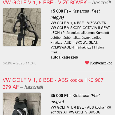
VW GOLF V 1, 6 BSE - VÍZCSÖVEK
– használt
15 000
Ft
–
Kistarcsa
(Pest
megye)
VW GOLF V 1, 6 BSE - VÍZCSÖVEK
VW GOLF V SKODA OCTAVIA II SEAT
LEON 1P típusokba alkalmas Komplett
autóbontásból, alkatrészek széles
kínálata! AUDI , SKODA, SEAT,
VOLKSWAGEN márkákhoz ! Hívjon
mink...
autóalkatrészek
lxo.hu –
2025.11.04.
Kedvencekbe
VW GOLF V 1, 6 BSE - ABS kocka 1K0 907
379 AF
– használt
35 000
Ft
–
Kistarcsa
(Pest
megye)
VW GOLF V 1, 6 BSE - ABS kocka 1K0
907 379 AF VW GOLF V SKODA