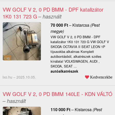
VW GOLF V 2, 0 PD BMM - DPF katalizátor
1K0 131 723 G
– használt
70 000
Ft
–
Kistarcsa
(Pest
megye)
VW GOLF V 2, 0 PD BMM - DPF
katalizátor 1K0 131 723 G VW GOLF V
SKODA OCTAVIA II SEAT LEON 1P
típusokba alkalmas Komplett
autóbontásból, alkatrészek széles
kínálata! VOLKSWAGEN, AUDI ,
SKODA, SEAT ...
autóalkatrészek
lxo.hu –
2025.10.05.
Kedvencekbe
VW GOLF V 2, 0 PD BMM 140LE - KDN VÁLTÓ
– használt
110 000
Ft
–
Kistarcsa
(Pest