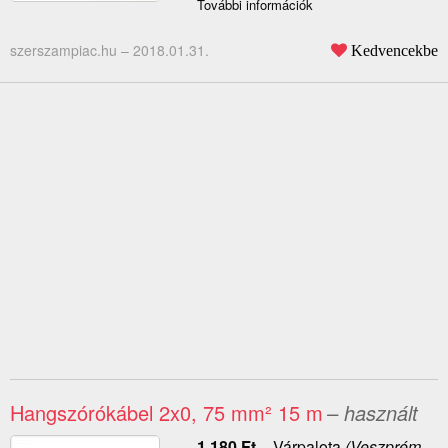
További információk
szerszampiac.hu –
2018.01.31.
Kedvencekbe
Hangszórókábel 2x0, 75 mm² 15 m
– használt
1 180
Ft
–
Várpalota
(Veszprém