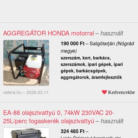
AGGREGÁTOR HONDA motorral
– használt
190 000
Ft
–
Salgótarján
(Nógrád
megye)
szerszám, kert, barkács,
szerszámok, ipari gépek, ipari
gépek, barkácsgépek,
aggregátorok, áramfejlesztők
vatera.hu –
2026.03.11.
Kedvencekbe
EA-88 olajszivattyú 0, 74kW 230VAC 20-
25L/perc fogaskerék olajszivattyú
– használt
324 485
Ft
–
Leírás Önfelszívó fogaskerék olaj