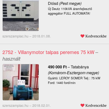
Diósd
(Pest megye)
Új Deutz 110kVA áramfejlesztő
aggregátor FULL AUTOMATA!
szerszampiac.hu –
2018.01.08.
Kedvencekbe
2752 - Villanymotor talpas peremes 75 kW
–
használt
490 000
Ft
–
Tatabánya
(Komárom-Esztergom megye)
Gyártó: LEROY SOMER Telj : 75 kW
Ford: 1440 ford/min
szerszampiac.hu –
2018.02.01.
Kedvencekbe