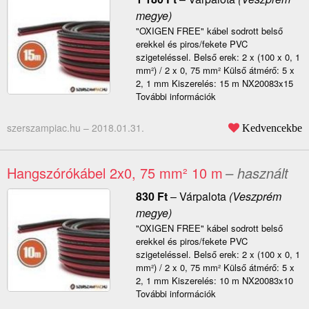
megye)
"OXIGEN FREE" kábel sodrott belső
erekkel és piros/fekete PVC
szigeteléssel. Belső erek: 2 x (100 x 0, 1
mm²) / 2 x 0, 75 mm² Külső átmérő: 5 x
2, 1 mm Kiszerelés: 15 m NX20083x15
További információk
szerszampiac.hu –
2018.01.31.
Kedvencekbe
Hangszórókábel 2x0, 75 mm² 10 m
– használt
830
Ft
–
Várpalota
(Veszprém
megye)
"OXIGEN FREE" kábel sodrott belső
erekkel és piros/fekete PVC
szigeteléssel. Belső erek: 2 x (100 x 0, 1
mm²) / 2 x 0, 75 mm² Külső átmérő: 5 x
2, 1 mm Kiszerelés: 10 m NX20083x10
További információk