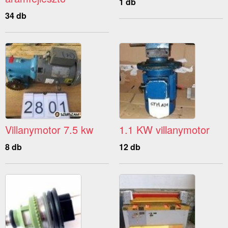
1 db
34 db
Villanymotor 7.5 kw
1.1 KW villanymotor
8 db
12 db