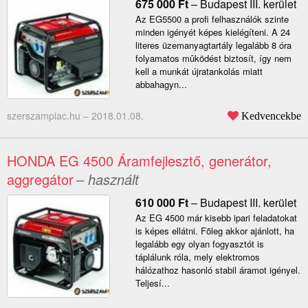
675 000
Ft
–
Budapest III. kerület
Az EG5500 a profi felhasználók szinte
minden igényét képes kielégíteni. A 24
literes üzemanyagtartály legalább 8 óra
folyamatos mûködést biztosít, így nem
kell a munkát újratankolás miatt
abbahagyn...
szerszampiac.hu –
2018.01.08.
Kedvencekbe
HONDA EG 4500 Áramfejlesztő, generátor,
aggregátor
– használt
610 000
Ft
–
Budapest III. kerület
Az EG 4500 már kisebb ipari feladatokat
is képes ellátni. Fõleg akkor ajánlott, ha
legalább egy olyan fogyasztót is
táplálunk róla, mely elektromos
hálózathoz hasonló stabil áramot igényel.
Teljesí...