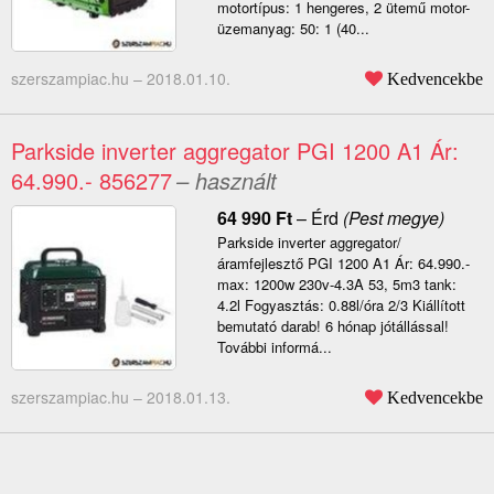
motortípus: 1 hengeres, 2 ütemű motor-
üzemanyag: 50: 1 (40...
szerszampiac.hu –
2018.01.10.
Kedvencekbe
Parkside inverter aggregator PGI 1200 A1 Ár:
64.990.- 856277
– használt
64 990
Ft
–
Érd
(Pest megye)
Parkside inverter aggregator/
áramfejlesztő PGI 1200 A1 Ár: 64.990.-
max: 1200w 230v-4.3A 53, 5m3 tank:
4.2l Fogyasztás: 0.88l/óra 2/3 Kiállított
bemutató darab! 6 hónap jótállással!
További informá...
szerszampiac.hu –
2018.01.13.
Kedvencekbe