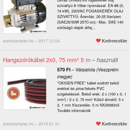
szivattyú 8-10bar nyomással. EA-88 (0,
74 kW), 230VAC FOGASKERÉK OLAJ
SZIVATTYÚ- Áramlás: 20-25 liter/perc
(SAE25/50W 25?C-on);- Max. SAE-140
sűrűségű olajok átfej...
szerszampiac.hu –
2017.12.04.
Kedvencekbe
Hangszórókábel 2x0, 75 mm² 5 m
– használt
570
Ft
–
Várpalota
(Veszprém
megye)
"OXIGEN FREE" kábel sodrott belső
erekkel és piros/fekete PVC
szigeteléssel. Belső erek: 2 x (100 x 0, 1
mm²) / 2 x 0, 75 mm² Külső átmérő: 5 x
2, 1 mm Kiszerelés: 5 m NX20083x5
További információk
szerszampiac.hu –
2018.01.31.
Kedvencekbe