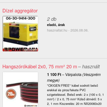
Dízel aggregátor
2 db
eladó, árak
hasznaltat.hu - 2026.08.06.
Hangszórókábel 2x0, 75 mm² 20 m
– használt
1 100
Ft
–
Várpalota
(Veszprém
megye)
"OXIGEN FREE" kábel sodrott belső
erekkel és piros/fekete PVC
szigeteléssel. Belső erek: 2 x (100 x 0, 1
mm²) / 2 x 0, 75 mm² Külső átmérő: 5 x
2, 1 mm Kiszerelés: 20 m NX20083x20