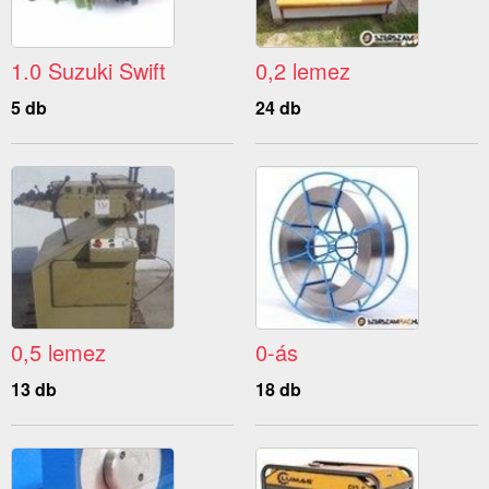
1.0 Suzuki Swift
0,2 lemez
5 db
24 db
0,5 lemez
0-ás
13 db
18 db