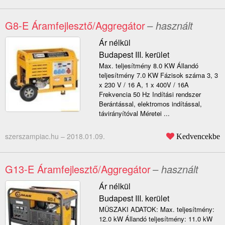
G8-E Áramfejlesztő/Aggregátor
– használt
Ár nélkül
Budapest III. kerület
Max. teljesítmény 8.0 KW Állandó
teljesítmény 7.0 KW Fázisok száma 3, 3
x 230 V / 16 A, 1 x 400V / 16A
Frekvencia 50 Hz Indítási rendszer
Berántással, elektromos indítással,
távirányítóval Méretei ...
szerszampiac.hu –
2018.01.09.
Kedvencekbe
G13-E Áramfejlesztő/Aggregátor
– használt
Ár nélkül
Budapest III. kerület
MÛSZAKI ADATOK: Max. teljesítmény:
12.0 kW Állandó teljesítmény: 11.0 kW