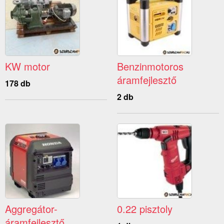
KW motor
Benzinmotoros
áramfejlesztő
178 db
2 db
Aggregátor-
0.22 pisztoly
áramfejlesztő