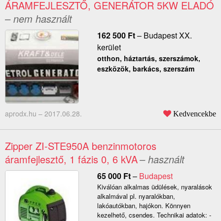
ÁRAMFEJLESZTŐ, GENERÁTOR 5KW ELADÓ
– nem használt
162 500
Ft
–
Budapest XX.
kerület
otthon, háztartás, szerszámok,
eszközök, barkács, szerszám
aprodx.hu –
2017.06.28.
Kedvencekbe
Zipper ZI-STE950A benzinmotoros
áramfejlesztő, 1 fázis 0, 6 kVA
– használt
65 000
Ft
–
Budapest
Kiválóan alkalmas üdülések, nyaralások
alkalmával pl. nyaralókban,
lakóautókban, hajókon. Könnyen
kezelhető, csendes. Technikai adatok: -