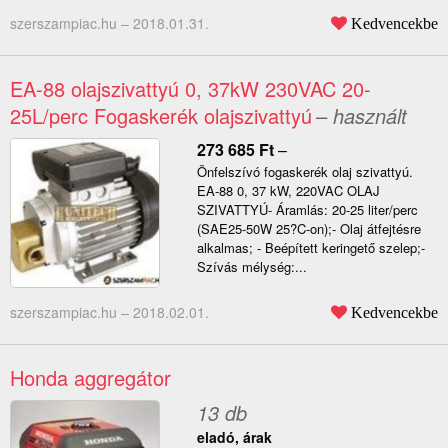
szerszampiac.hu –
2018.01.31.
Kedvencekbe
EA-88 olajszivattyú 0, 37kW 230VAC 20-
25L/perc Fogaskerék olajszivattyú
– használt
273 685
Ft
–
Önfelszívó fogaskerék olaj szivattyú.
EA-88 0, 37 kW, 220VAC OLAJ
SZIVATTYÚ- Áramlás: 20-25 liter/perc
(SAE25-50W 25?C-on);- Olaj átfejtésre
alkalmas; - Beépített keringető szelep;-
Szívás mélység:...
szerszampiac.hu –
2018.02.01.
Kedvencekbe
Honda aggregátor
13 db
eladó, árak