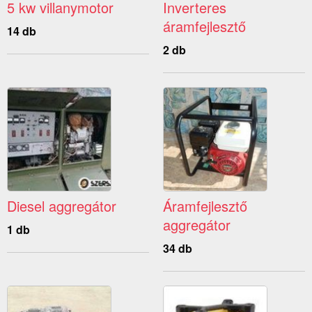
5 kw villanymotor
Inverteres
áramfejlesztő
14 db
2 db
Diesel aggregátor
Áramfejlesztő
aggregátor
1 db
34 db