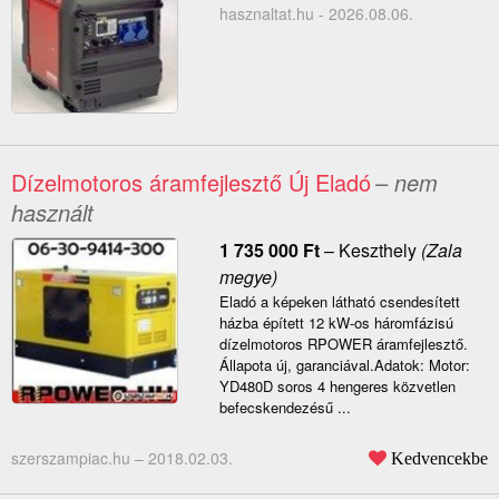
hasznaltat.hu - 2026.08.06.
Dízelmotoros áramfejlesztő Új Eladó
– nem
használt
1 735 000
Ft
–
Keszthely
(Zala
megye)
Eladó a képeken látható csendesített
házba épített 12 kW-os háromfázisú
dízelmotoros RPOWER áramfejlesztő.
Állapota új, garanciával.Adatok: Motor:
YD480D soros 4 hengeres közvetlen
befecskendezésű ...
szerszampiac.hu –
2018.02.03.
Kedvencekbe