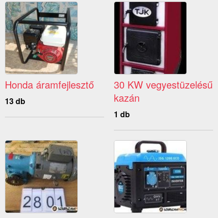
Honda áramfejlesztő
30 KW vegyestüzelésű
kazán
13 db
1 db