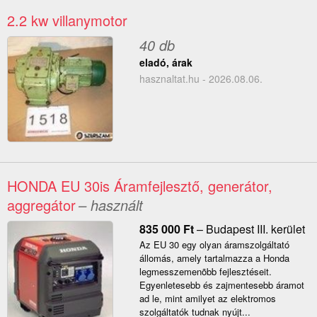
2.2 kw villanymotor
40 db
eladó, árak
hasznaltat.hu - 2026.08.06.
HONDA EU 30is Áramfejlesztő, generátor,
aggregátor
– használt
835 000
Ft
–
Budapest III. kerület
Az EU 30 egy olyan áramszolgáltató
állomás, amely tartalmazza a Honda
legmesszemenõbb fejlesztéseit.
Egyenletesebb és zajmentesebb áramot
ad le, mint amilyet az elektromos
szolgáltatók tudnak nyújt...