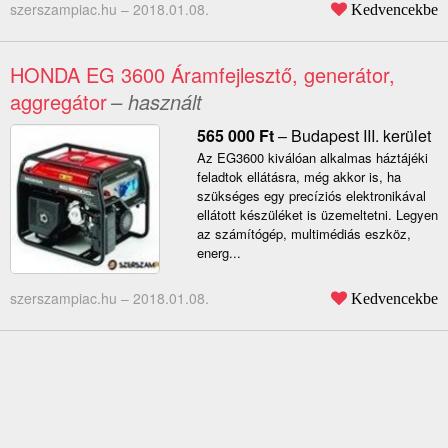
szerszampiac.hu –
2018.01.08.
Kedvencekbe
HONDA EG 3600 Áramfejlesztő, generátor,
aggregátor
– használt
565 000
Ft
–
Budapest III. kerület
Az EG3600 kiválóan alkalmas háztájéki
feladtok ellátásra, még akkor is, ha
szükséges egy precíziós elektronikával
ellátott készüléket is üzemeltetni. Legyen
az számítógép, multimédiás eszköz,
energ...
szerszampiac.hu –
2018.01.08.
Kedvencekbe