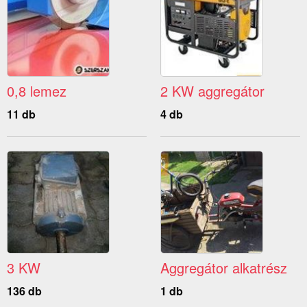
0,8 lemez
2 KW aggregátor
11 db
4 db
3 KW
Aggregátor alkatrész
136 db
1 db