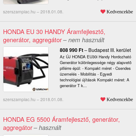
szerszampiac.hu –
2018.01.08.
Kedvencekbe
HONDA EU 30 HANDY Áramfejlesztő,
generátor, aggregátor
– nem használt
808 990
Ft
–
Budapest III. kerület
Az ÚJ HONDA EU30i Handy Hordozható
Generátor különlegessége négy alapvetõ
pillérre épül: - Kompakt méret - Csendes
üzemelés - Mobilitás - Egyedi
technológiai újítások Kompakt méret: A
generátor T k...
szerszampiac.hu –
2018.01.08.
Kedvencekbe
HONDA EG 5500 Áramfejlesztő, generátor,
aggregátor
– használt