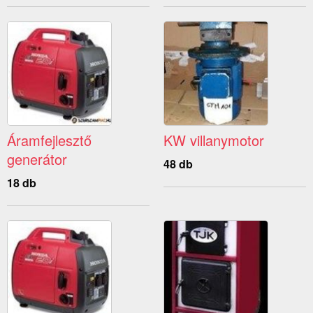
Áramfejlesztő
KW villanymotor
generátor
48 db
18 db