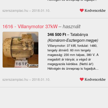
szerszampiac.hu –
2018.01.10.
Kedvencekbe
1616 - Villanymotor 37kW
– használt
346 500
Ft
–
Tatabánya
(Komárom-Esztergom megye)
Villanymotor: 37 kW, fordulat: 1480,
tengely átmérő: 60 mm tengely
magasság: 230 mm talpas, 380 V. A
megadott ár irányár, a végső ár
megegyezés kérdése. (Nettó ár!)
Hétvégén és ünnepnap is fogadjuk...
szerszampiac.hu –
2018.01.10.
Kedvencekbe