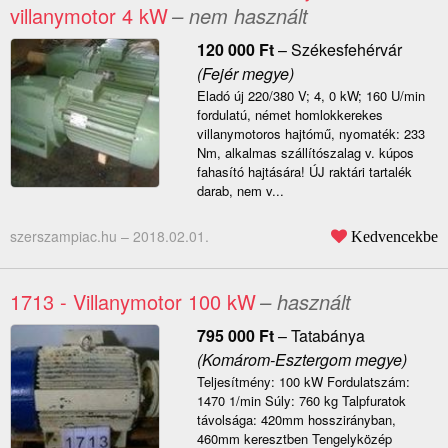
villanymotor 4 kW
– nem használt
120 000
Ft
–
Székesfehérvár
(Fejér megye)
Eladó új 220/380 V; 4, 0 kW; 160 U/min
fordulatú, német homlokkerekes
villanymotoros hajtómű, nyomaték: 233
Nm, alkalmas szállítószalag v. kúpos
fahasító hajtására! ÚJ raktári tartalék
darab, nem v...
szerszampiac.hu –
2018.02.01.
Kedvencekbe
1713 - Villanymotor 100 kW
– használt
795 000
Ft
–
Tatabánya
(Komárom-Esztergom megye)
Teljesítmény: 100 kW Fordulatszám:
1470 1/min Súly: 760 kg Talpfuratok
távolsága: 420mm hosszirányban,
460mm keresztben Tengelyközép