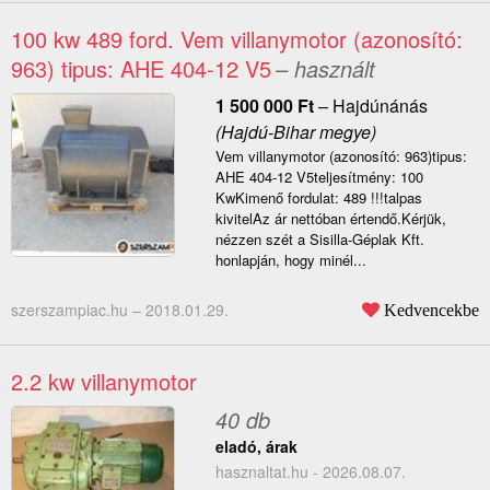
100 kw 489 ford. Vem villanymotor (azonosító:
963) tipus: AHE 404-12 V5
– használt
1 500 000
Ft
–
Hajdúnánás
(Hajdú-Bihar megye)
Vem villanymotor (azonosító: 963)tipus:
AHE 404-12 V5teljesítmény: 100
KwKimenő fordulat: 489 !!!talpas
kivitelAz ár nettóban értendő.Kérjük,
nézzen szét a Sisilla-Géplak Kft.
honlapján, hogy minél...
szerszampiac.hu –
2018.01.29.
Kedvencekbe
2.2 kw villanymotor
40 db
eladó, árak
hasznaltat.hu - 2026.08.07.