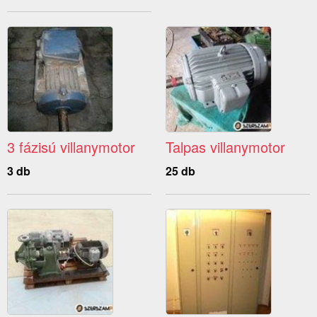
3 fázisú villanymotor
Talpas villanymotor
3 db
25 db