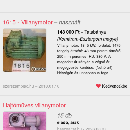
1615 - Villanymotor
– használt
148 000
Ft
–
Tatabánya
(Komárom-Esztergom megye)
Villanymotor: 18, 5 kW, fordulat: 1475,
tengely átmérő: 48 mm perem átmérő:
250 mm peremes, RB, 380 V. A
megadott ár irányár, a végső ár
megegyezés kérdése. (Nettó ár!)
Hétvégén és ünnepnap is foga...
szerszampiac.hu –
2018.01.10.
Kedvencekbe
Hajtóműves villanymotor
15 db
eladó, árak
hasznaltat.hu - 2026.08.07.