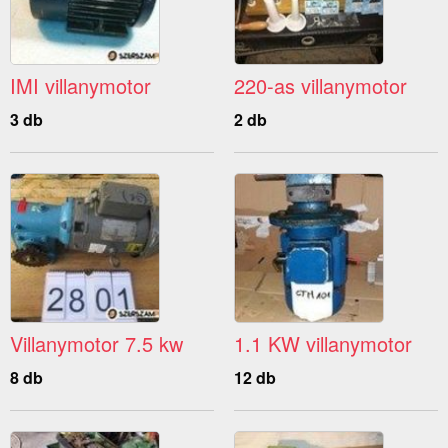
IMI villanymotor
220-as villanymotor
3 db
2 db
Villanymotor 7.5 kw
1.1 KW villanymotor
8 db
12 db