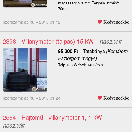
magasság: 270mm Tengely átmérő:
70mm
szerszampiac.hu –
2018.01.12.
Kedvencekbe
2398 - Villanymotor (talpas) 15 kW
– használt
95 000
Ft
–
Tatabánya
(Komárom-
Esztergom megye)
Telj: 15 kW ford: 1460/min
szerszampiac.hu –
2018.01.24.
Kedvencekbe
2554 - Hajtómű+ villanymotor 1, 1 kW
–
használt