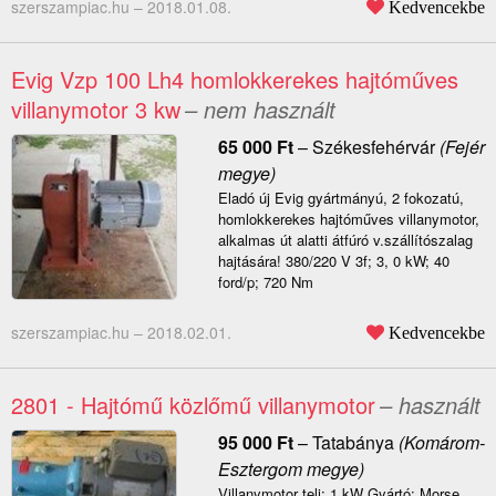
szerszampiac.hu –
2018.01.08.
Kedvencekbe
Evig Vzp 100 Lh4 homlokkerekes hajtóműves
villanymotor 3 kw
– nem használt
65 000
Ft
–
Székesfehérvár
(Fejér
megye)
Eladó új Evig gyártmányú, 2 fokozatú,
homlokkerekes hajtóműves villanymotor,
alkalmas út alatti átfúró v.szállítószalag
hajtására! 380/220 V 3f; 3, 0 kW; 40
ford/p; 720 Nm
szerszampiac.hu –
2018.02.01.
Kedvencekbe
2801 - Hajtómű közlőmű villanymotor
– használt
95 000
Ft
–
Tatabánya
(Komárom-
Esztergom megye)
Villanymotor telj: 1 kW Gyártó: Morse