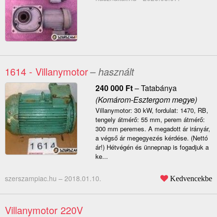
1614 - Villanymotor
– használt
240 000
Ft
–
Tatabánya
(Komárom-Esztergom megye)
Villanymotor: 30 kW, fordulat: 1470, RB,
tengely átmérő: 55 mm, perem átmérő:
300 mm peremes. A megadott ár irányár,
a végső ár megegyezés kérdése. (Nettó
ár!) Hétvégén és ünnepnap is fogadjuk a
ke...
szerszampiac.hu –
2018.01.10.
Kedvencekbe
Villanymotor 220V