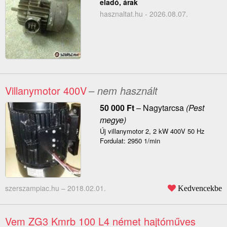
eladó, árak
hasznaltat.hu - 2026.08.07.
Villanymotor 400V
– nem használt
50 000
Ft
–
Nagytarcsa
(Pest
megye)
Új villanymotor 2, 2 kW 400V 50 Hz
Fordulat: 2950 1/min
szerszampiac.hu –
2018.02.01.
Kedvencekbe
Vem ZG3 Kmrb 100 L4 német hajtóműves