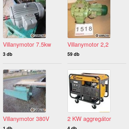
Villanymotor 7.5kw
Villanymotor 2,2
3 db
59 db
Villanymotor 380V
2 KW aggregátor
1 db
4 db