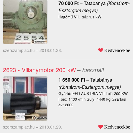
70 000
Ft
–
Tatabánya
(Komárom-
Esztergom megye)
Hajtómű Vill. telj: 1.1 kW
szerszampiac.hu –
2018.01.28.
Kedvencekbe
2623 - Villanymotor 200 kW
– használt
1 650 000
Ft
–
Tatabánya
(Komárom-Esztergom megye)
Gyártó: FFD AUSTRIA Vill Telj: 200 KW
Ford: 1400 /min Súly: 1440 kg GYártási
év: 2002
szerszampiac.hu –
2018.01.29.
Kedvencekbe