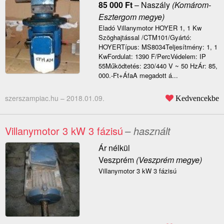
85 000
Ft
–
Naszály
(Komárom-
Esztergom megye)
Eladó Villanymotor HOYER 1, 1 Kw
Szöghajtással /CTM101/Gyártó:
HOYERTípus: MS8034Teljesítmény: 1, 1
KwFordulat: 1390 F/PercVédelem: IP
55Működtetés: 230/440 V ~ 50 HzÁr: 85,
000.-Ft+ÁfaA megadott á...
szerszampiac.hu –
2018.01.09.
Kedvencekbe
Villanymotor 3 kW 3 fázisú
– használt
Ár nélkül
Veszprém
(Veszprém megye)
Villanymotor 3 kW 3 fázisú