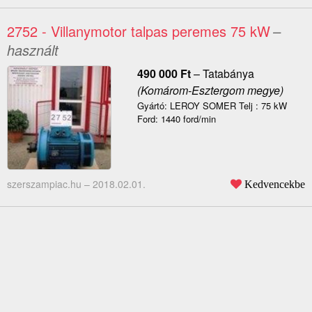
2752 - Villanymotor talpas peremes 75 kW
–
használt
490 000
Ft
–
Tatabánya
(Komárom-Esztergom megye)
Gyártó: LEROY SOMER Telj : 75 kW
Ford: 1440 ford/min
szerszampiac.hu –
2018.02.01.
Kedvencekbe