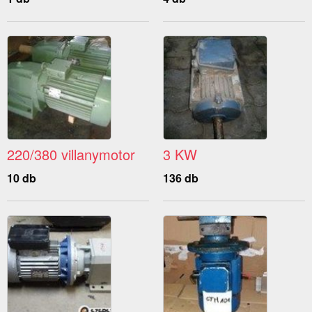
220/380 villanymotor
3 KW
10 db
136 db