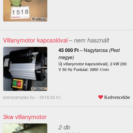
Villanymotor kapcsolóval
– nem használt
45 000
Ft
–
Nagytarcsa
(Pest
megye)
Új villanymotor kapcsolóval2, 2 kW 230
V 50 Hz Fordulat: 2950 1/min
szerszampiac.hu –
2018.02.01.
Kedvencekbe
3kw villanymotor
2 db