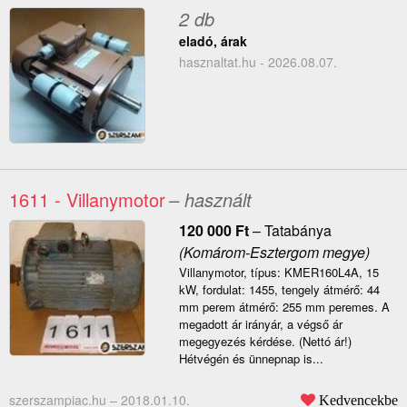
2 db
eladó, árak
hasznaltat.hu - 2026.08.07.
1611 - Villanymotor
– használt
120 000
Ft
–
Tatabánya
(Komárom-Esztergom megye)
Villanymotor, típus: KMER160L4A, 15
kW, fordulat: 1455, tengely átmérő: 44
mm perem átmérő: 255 mm peremes. A
megadott ár irányár, a végső ár
megegyezés kérdése. (Nettó ár!)
Hétvégén és ünnepnap is...
szerszampiac.hu –
2018.01.10.
Kedvencekbe