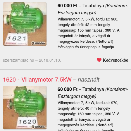
60 000
Ft
–
Tatabánya
(Komárom-
Esztergom megye)
Villanymotor: 7, 5 kW, fordulat: 960,
tengely átmérő: 42 mm tengely
magasság: 155 mm talpas, 380 V. A
megadott ár irányár, a végső ár
megegyezés kérdése. (Nettó ár!)
Hétvégén és ünnepnap is fogadju...
szerszampiac.hu –
2018.01.10.
Kedvencekbe
1620 - Villanymotor 7.5kW
– használt
60 000
Ft
–
Tatabánya
(Komárom-
Esztergom megye)
Villanymotor: 7, 5 kW, fordulat: 970,
tengely átmérő: 40 mm tengely
magasság: 160 mm talpas, 380 V. A
megadott ár irányár, a végső ár
megegyezés kérdése. (Nettó ár!)
Hétvégén és ünnepnap is fogadju...