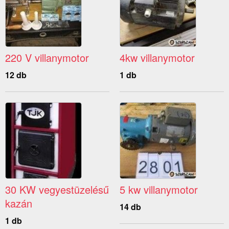
220 V villanymotor
4kw villanymotor
12 db
1 db
30 KW vegyestüzelésű
5 kw villanymotor
kazán
14 db
1 db