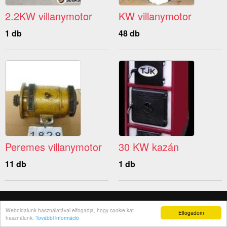
2.2KW villanymotor
KW villanymotor
1 db
48 db
Peremes villanymotor
30 KW kazán
11 db
1 db
© 2026 Használtat.hu
Weboldalunk használatával elfogadja, hogy cookie-kat
Elfogadom
használunk.
További információ
Rólunk