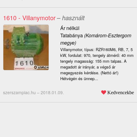
1610 - Villanymotor
– használt
Ár nélkül
Tatabánya
(Komárom-Esztergom
megye)
Villanymotor, típus: RZR160M6, RB, 7, 5
kW, fordulat: 970, tengely átmérő: 40 mm
tengely magasság: 155 mm talpas. A
megadott ár irányár, a végső ár
megegyezés kérdése. (Nettó ár!)
Hétvégén és ünnep...
szerszampiac.hu –
2018.01.09.
Kedvencekbe