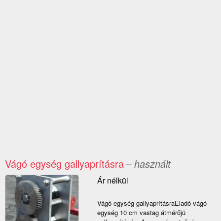
Vágó egység gallyaprításra
– használt
Ár nélkül
Vágó egység gallyaprításraEladó vágó
egység 10 cm vastag átmérőjü