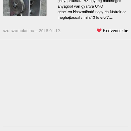
gallyaprítására.Az egység minőséges
anyagból van gyártva CNC
gépeken.Használható nagy és kistraktor
meghajtással / min.13 ló erő/7,...
szerszampiac.hu –
2018.01.12.
Kedvencekbe