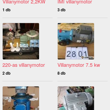
Villanymotor 2,2KW
IMI villanymotor
1 db
3 db
220-as villanymotor
Villanymotor 7.5 kw
2 db
8 db