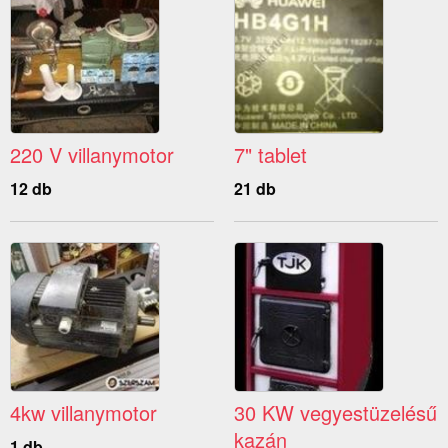
220 V villanymotor
7" tablet
12 db
21 db
4kw villanymotor
30 KW vegyestüzelésű
kazán
1 db