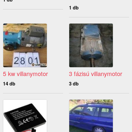
1 db
5 kw villanymotor
3 fázisú villanymotor
14 db
3 db