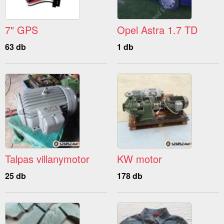
7" GPS
Opel Astra 1.7 TD
63 db
1 db
Talpas villanymotor
KW motor
25 db
178 db