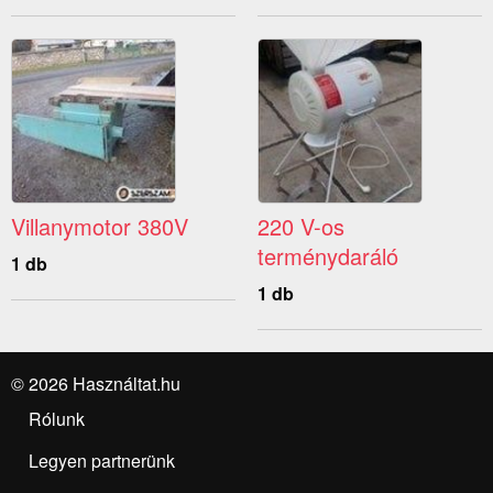
Villanymotor 380V
220 V-os
terménydaráló
1 db
1 db
© 2026 Használtat.hu
Rólunk
Legyen partnerünk