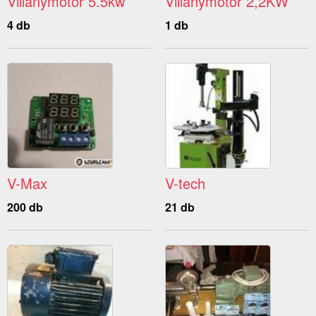
Villanymotor 5.5kw
Villanymotor 2,2KW
4 db
1 db
V-Max
V-tech
200 db
21 db