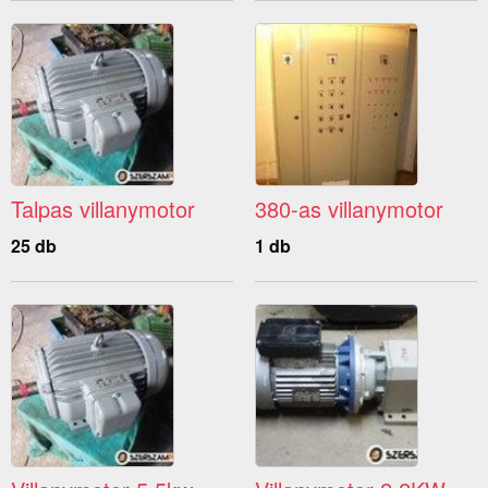
Talpas villanymotor
380-as villanymotor
25 db
1 db