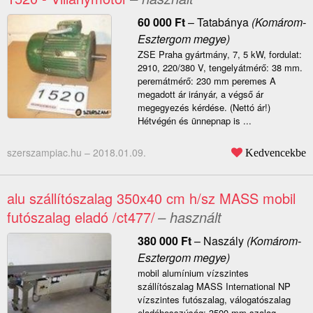
60 000
Ft
–
Tatabánya
(Komárom-
Esztergom megye)
ZSE Praha gyártmány, 7, 5 kW, fordulat:
2910, 220/380 V, tengelyátmérő: 38 mm.
peremátmérő: 230 mm peremes A
megadott ár irányár, a végső ár
megegyezés kérdése. (Nettó ár!)
Hétvégén és ünnepnap is ...
szerszampiac.hu –
2018.01.09.
Kedvencekbe
alu szállítószalag 350x40 cm h/sz MASS mobil
futószalag eladó /ct477/
– használt
380 000
Ft
–
Naszály
(Komárom-
Esztergom megye)
mobil alumínium vízszintes
szállítószalag MASS International NP
vízszintes futószalag, válogatószalag
eladóhosszúság: 3500 mm szalag