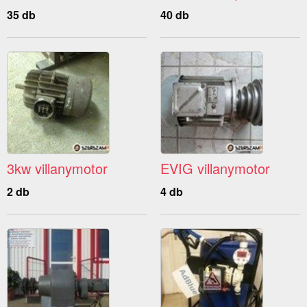
35 db
40 db
3kw villanymotor
EVIG villanymotor
2 db
4 db