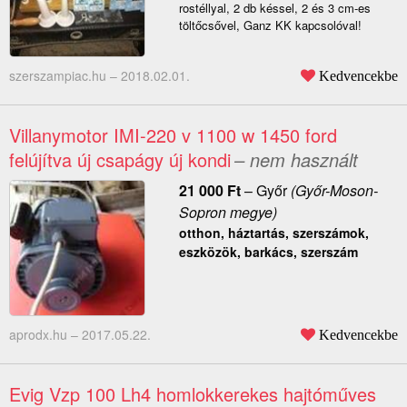
rostéllyal, 2 db késsel, 2 és 3 cm-es
töltőcsővel, Ganz KK kapcsolóval!
szerszampiac.hu –
2018.02.01.
Kedvencekbe
Villanymotor IMI-220 v 1100 w 1450 ford
felújítva új csapágy új kondi
– nem használt
21 000
Ft
–
Győr
(Győr-Moson-
Sopron megye)
otthon, háztartás, szerszámok,
eszközök, barkács, szerszám
aprodx.hu –
2017.05.22.
Kedvencekbe
Evig Vzp 100 Lh4 homlokkerekes hajtóműves