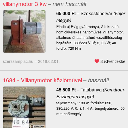
villanymotor 3 kw
– nem használt
65 000
Ft
–
Székesfehérvár
(Fejér
megye)
Eladó új Evig gyártmányú, 2 fokozatú,
homlokkerekes hajtóműves villanymotor,
alkalmas út alatti átfúró v.szállítószalag
hajtására! 380/220 V 3f; 3, 0 kW; 40
ford/p; 720 Nm
szerszampiac.hu –
2018.02.01.
Kedvencekbe
1684 - Villanymotor közlőművel
– használt
45 500
Ft
–
Tatabánya
(Komárom-
Esztergom megye)
teljesítmény: 180 w, fordulat: 650,
380/220 V, 0, 8/1, 4 A, tengelyátmérő: 55
mm csőtengely