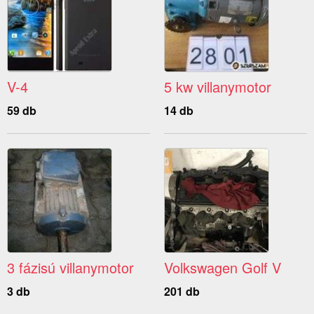
V-4
5 kw villanymotor
59 db
14 db
3 fázisú villanymotor
Volkswagen Golf V
3 db
201 db