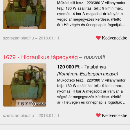
Működtető fesz.: 220/380 V villanymotor
telj.: 180 W szállítási telj.: 9 l/min max.
nyomás: 4 bar A megadott ár irányár, a
végső ár megegyezés kérdése. (Nettó
ár!) Hétvégén és ünnepnap is fogadjuk ...
szerszampiac.hu –
2018.01.11.
Kedvencekbe
1679 - Hidraulikus tápegység
– használt
120 000
Ft
–
Tatabánya
(Komárom-Esztergom megye)
Működtető fesz.: 220/380 V villanymotor
telj.: 180 W szállítási telj.: 9 l/min max.
nyomás: 4 bar A megadott ár irányár, a
végső ár megegyezés kérdése. (Nettó
ár!) Hétvégén és ünnepnap is fogadjuk ...
szerszampiac.hu –
2018.01.11.
Kedvencekbe