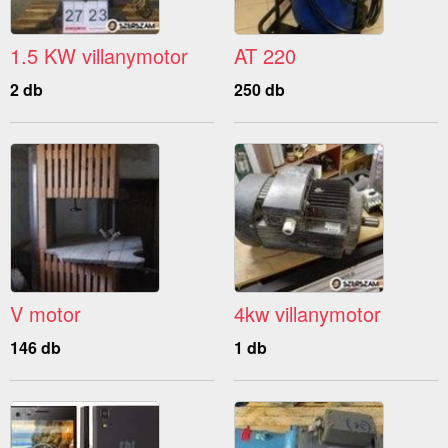
1.5 KW villanymotor
AT 220
2 db
250 db
V motor
4kw villanymotor
146 db
1 db