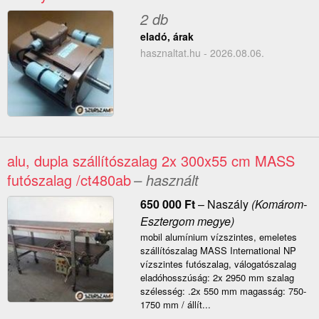
2 db
eladó, árak
hasznaltat.hu - 2026.08.06.
alu, dupla szállítószalag 2x 300x55 cm MASS
futószalag /ct480ab
– használt
650 000
Ft
–
Naszály
(Komárom-
Esztergom megye)
mobil alumínium vízszintes, emeletes
szállítószalag MASS International NP
vízszintes futószalag, válogatószalag
eladóhosszúság: 2x 2950 mm szalag
szélesség: .2x 550 mm magasság: 750-
1750 mm / állít...