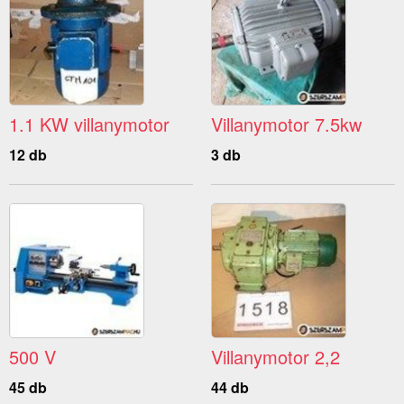
1.1 KW villanymotor
Villanymotor 7.5kw
12 db
3 db
500 V
Villanymotor 2,2
45 db
44 db