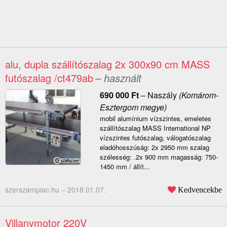
alu, dupla szállítószalag 2x 300x90 cm MASS
futószalag /ct479ab
– használt
690 000
Ft
–
Naszály
(Komárom-
Esztergom megye)
mobil alumínium vízszintes, emeletes
szállítószalag MASS International NP
vízszintes futószalag, válogatószalag
eladóhosszúság: 2x 2950 mm szalag
szélesség: .2x 900 mm magasság: 750-
1450 mm / állít...
szerszampiac.hu –
2018.01.07.
Kedvencekbe
Villanymotor 220V