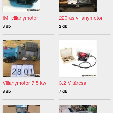
IMI villanymotor
220-as villanymotor
3 db
2 db
Villanymotor 7.5 kw
3.2 V tárcsa
8 db
7 db