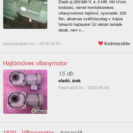
Eladó új 220/380 V; 4, 0 kW; 160 U/min
fordulatú, német homlokkerekes
villanymotoros hajtómű, nyomaték: 233
Nm, alkalmas szállítószalag v. kúpos
fahasító hajtására! ÚJ raktári tartalék
darab, nem v...
szerszampiac.hu –
2018.02.01.
Kedvencekbe
Hajtóműves villanymotor
15 db
eladó, árak
hasznaltat.hu - 2026.08.06.
1520 - Villanymotor
– használt