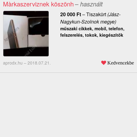
Màrkaszerviznek köszönh
– használt
20 000
Ft
–
Tiszakürt
(Jász-
Nagykun-Szolnok megye)
műszaki cikkek, mobil, telefon,
felszerelés, tokok, kiegészítők
aprodx.hu –
2018.07.21.
Kedvencekbe