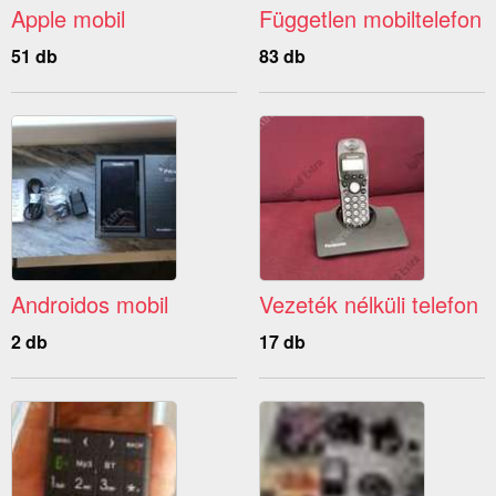
Apple mobil
Független mobiltelefon
51 db
83 db
Androidos mobil
Vezeték nélküli telefon
2 db
17 db