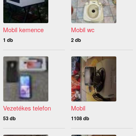
Mobil kemence
Mobil wc
1 db
2 db
Vezetékes telefon
Mobil
53 db
1108 db