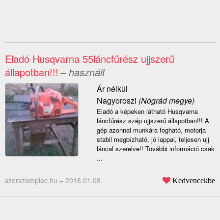
Eladó Husqvarna 55láncfűrész ujjszerű
állapotban!!!
– használt
Ár nélkül
Nagyoroszi
(Nógrád megye)
Eladó a képeken látható Husqvarna
láncfűrész szép ujjszerű állapotban!!! A
gép azonnal munkára fogható, motorja
stabil megbízható, jó lappal, teljesen ujj
láncal szerelve!! További információ csak
...
szerszampiac.hu –
2018.01.08.
Kedvencekbe