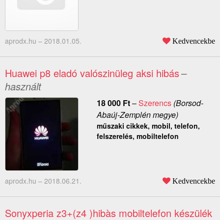
aprodx.hu –
2018.01.05.
Kedvencekbe
Huawei p8 eladó valószinüleg aksi hibás
–
használt
18 000
Ft
–
Szerencs
(Borsod-
Abaúj-Zemplén megye)
műszaki cikkek, mobil, telefon,
felszerelés, mobiltelefon
aprodx.hu –
2018.06.21.
Kedvencekbe
Sonyxperia z3+(z4 )hibàs mobiltelefon készülék