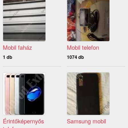
Mobil faház
Mobil telefon
1 db
1074 db
Érintőképernyős
Samsung mobil