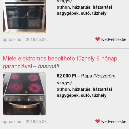
megye)
otthon, háztartás, háztartási
nagygépek, sütő, tűzhely
aprodx.hu –
2018.05.28.
Kedvencekbe
Miele elektromos beepitheto tűzhely 6 hónap
garanciával
– használt
62 000
Ft
–
Pápa
(Veszprém
megye)
otthon, háztartás, háztartási
nagygépek, sütő, tűzhely
aprodx.hu –
2018.05.28.
Kedvencekbe