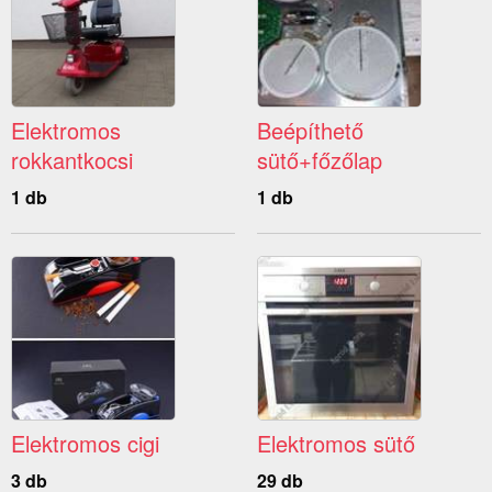
Elektromos
Beépíthető
rokkantkocsi
sütő+főzőlap
1 db
1 db
Elektromos cigi
Elektromos sütő
3 db
29 db