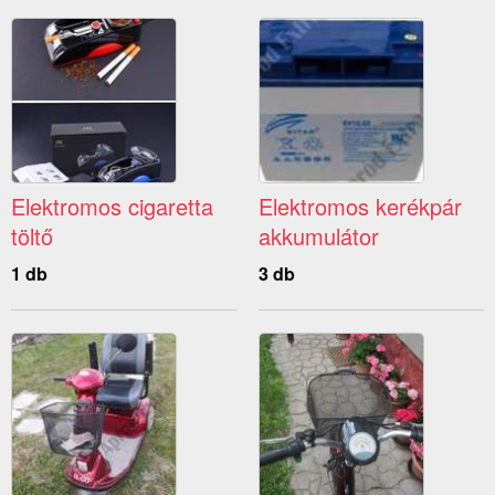
Elektromos cigaretta
Elektromos kerékpár
töltő
akkumulátor
1 db
3 db