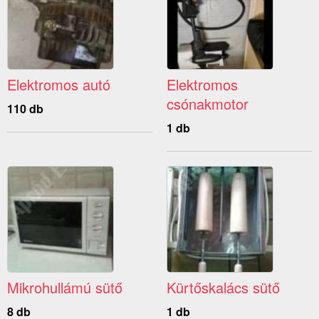
Elektromos autó
Elektromos
csónakmotor
110 db
1 db
Mikrohullámú sütő
Kürtőskalács sütő
8 db
1 db