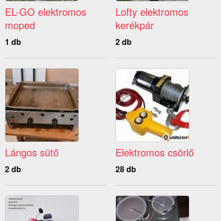
EL-GO elektromos
Lofty elektromos
moped
kerékpár
1 db
2 db
Lángos sütő
Elektromos csörlő
2 db
28 db