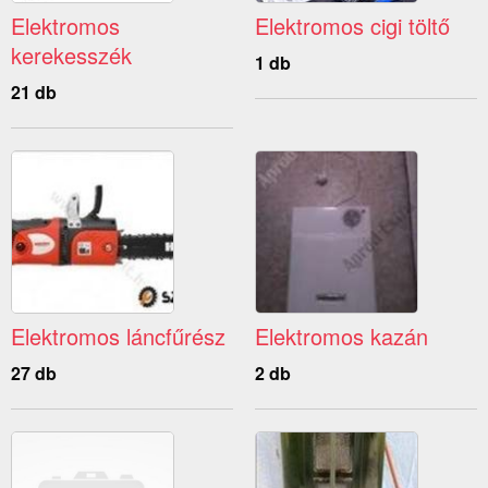
Elektromos
Elektromos cigi töltő
kerekesszék
1 db
21 db
Elektromos láncfűrész
Elektromos kazán
27 db
2 db