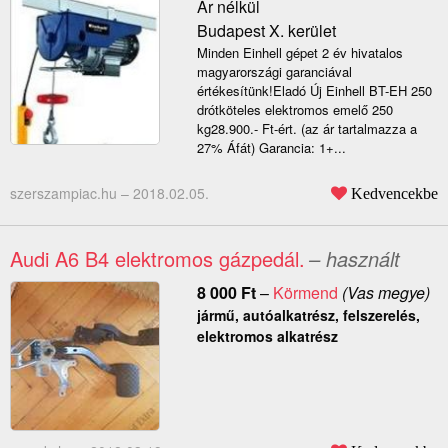
Ár nélkül
Budapest X. kerület
Minden Einhell gépet 2 év hivatalos
magyarországi garanciával
értékesítünk!Eladó Új Einhell BT-EH 250
drótköteles elektromos emelő 250
kg28.900.- Ft-ért. (az ár tartalmazza a
27% Áfát) Garancia: 1+...
szerszampiac.hu –
2018.02.05.
Kedvencekbe
Audi A6 B4 elektromos gázpedál.
– használt
8 000
Ft
–
Körmend
(Vas megye)
jármű, autóalkatrész, felszerelés,
elektromos alkatrész