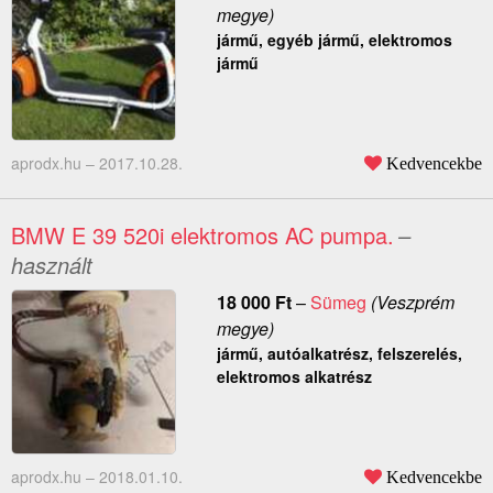
megye)
jármű, egyéb jármű, elektromos
jármű
aprodx.hu –
2017.10.28.
Kedvencekbe
BMW E 39 520i elektromos AC pumpa.
–
használt
18 000
Ft
–
Sümeg
(Veszprém
megye)
jármű, autóalkatrész, felszerelés,
elektromos alkatrész
aprodx.hu –
2018.01.10.
Kedvencekbe