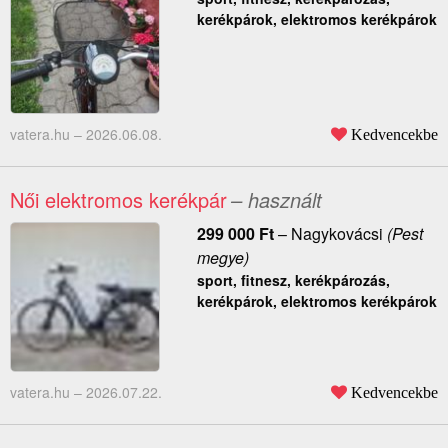
kerékpárok, elektromos kerékpárok
vatera.hu –
2026.06.08.
Kedvencekbe
Női elektromos kerékpár
– használt
299 000
Ft
–
Nagykovácsi
(Pest
megye)
sport, fitnesz, kerékpározás,
kerékpárok, elektromos kerékpárok
vatera.hu –
2026.07.22.
Kedvencekbe