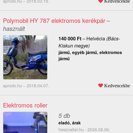
aprodx.hu –
2018.03.19.
Kedvencekbe
Polymobil HY 787 elektromos kerékpár
–
használt
140 000
Ft
–
Helvécia
(Bács-
Kiskun megye)
jármű, egyéb jármű, elektromos
jármű
aprodx.hu –
2018.04.07.
Kedvencekbe
Elektromos roller
5 db
eladó, árak
hasznaltat.hu - 2026.08.06.