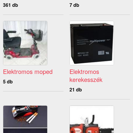
361 db
7 db
Elektromos moped
Elektromos
kerekesszék
5 db
21 db