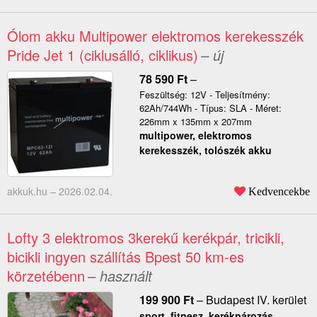
Ólom akku Multipower elektromos kerekesszék
Pride Jet 1 (ciklusálló, ciklikus)
– új
78 590
Ft
–
Feszültség: 12V - Teljesítmény:
62Ah/744Wh - Típus: SLA - Méret:
226mm x 135mm x 207mm
multipower, elektromos
kerekesszék, tolószék akku
akkuk.hu –
2026.02.04.
Kedvencekbe
Lofty 3 elektromos 3kerekű kerékpár, tricikli,
bicikli ingyen szállítás Bpest 50 km-es
körzetébenn
– használt
199 900
Ft
–
Budapest IV. kerület
sport, fitnesz, kerékpározás,