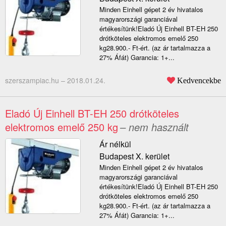
Minden Einhell gépet 2 év hivatalos
magyarországi garanciával
értékesítünk!Eladó Új Einhell BT-EH 250
drótköteles elektromos emelő 250
kg28.900.- Ft-ért. (az ár tartalmazza a
27% Áfát) Garancia: 1+...
szerszampiac.hu –
2018.01.24.
Kedvencekbe
Eladó Új Einhell BT-EH 250 drótköteles
elektromos emelő 250 kg
– nem használt
Ár nélkül
Budapest X. kerület
Minden Einhell gépet 2 év hivatalos
magyarországi garanciával
értékesítünk!Eladó Új Einhell BT-EH 250
drótköteles elektromos emelő 250
kg28.900.- Ft-ért. (az ár tartalmazza a
27% Áfát) Garancia: 1+...