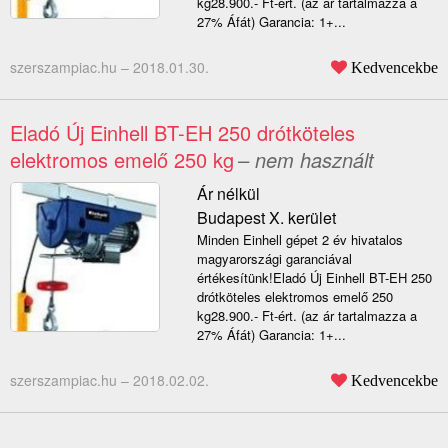
kg28.900.- Ft-ért. (az ár tartalmazza a
27% Áfát) Garancia: 1+...
szerszampiac.hu –
2018.01.30.
Kedvencekbe
Eladó Új Einhell BT-EH 250 drótköteles
elektromos emelő 250 kg
– nem használt
Ár nélkül
Budapest X. kerület
Minden Einhell gépet 2 év hivatalos
magyarországi garanciával
értékesítünk!Eladó Új Einhell BT-EH 250
drótköteles elektromos emelő 250
kg28.900.- Ft-ért. (az ár tartalmazza a
27% Áfát) Garancia: 1+...
szerszampiac.hu –
2018.02.02.
Kedvencekbe