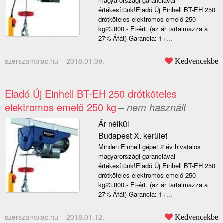
magyarországi garanciával
értékesítünk!Eladó Új Einhell BT-EH 250
drótköteles elektromos emelő 250
kg23.800.- Ft-ért. (az ár tartalmazza a
27% Áfát) Garancia: 1+...
szerszampiac.hu –
2018.01.09.
Kedvencekbe
Eladó Új Einhell BT-EH 250 drótköteles
elektromos emelő 250 kg
– nem használt
Ár nélkül
Budapest X. kerület
Minden Einhell gépet 2 év hivatalos
magyarországi garanciával
értékesítünk!Eladó Új Einhell BT-EH 250
drótköteles elektromos emelő 250
kg23.800.- Ft-ért. (az ár tartalmazza a
27% Áfát) Garancia: 1+...
szerszampiac.hu –
2018.01.12.
Kedvencekbe