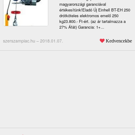
magyarországi garanciával
értékesítünk!Eladó Új Einhell BT-EH 250
drótköteles elektromos emelő 250
kg23.800.- Ft-ért. (az ár tartalmazza a
27% Áfát) Garancia: 1+...
szerszampiac.hu –
2018.01.07.
Kedvencekbe