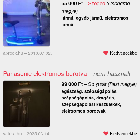
55 000
Ft
–
Szeged
(Csongrád
megye)
jármű, egyéb jármű, elektromos
jármű
aprodx.hu –
2018.07.02.
Kedvencekbe
Panasonic elektromos borotva
– nem használt
99 000
Ft
–
Solymár
(Pest megye)
egészség, szépségápolás,
szépségápolás, drogéria,
szépségápolási készülékek,
elektromos borotvák
vatera.hu –
2025.03.14.
Kedvencekbe