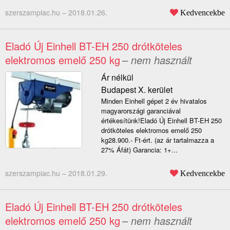
szerszampiac.hu –
2018.01.26.
Kedvencekbe
Eladó Új Einhell BT-EH 250 drótköteles
elektromos emelő 250 kg
– nem használt
Ár nélkül
Budapest X. kerület
Minden Einhell gépet 2 év hivatalos
magyarországi garanciával
értékesítünk!Eladó Új Einhell BT-EH 250
drótköteles elektromos emelő 250
kg28.900.- Ft-ért. (az ár tartalmazza a
27% Áfát) Garancia: 1+...
szerszampiac.hu –
2018.01.29.
Kedvencekbe
Eladó Új Einhell BT-EH 250 drótköteles
elektromos emelő 250 kg
– nem használt