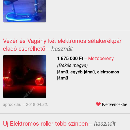
Vezér és Vagány két elektromos sétakerékpár
eladó cserélhető
– használt
1 875 000
Ft
–
Mezőberény
(Békés megye)
jármű, egyéb jármű, elektromos
jármű
aprodx.hu –
2018.04.22.
Kedvencekbe
Uj Elektromos roller tobb szinben
– használt