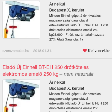
Ár nélkül
Budapest X. kerület
Minden Einhell gépet 2 év hivatalos
magyarországi garanciával
értékesítünk!Eladó Új Einhell BT-EH 250
drótköteles elektromos emelő 250
kg28.900.- Ft-ért. (az ár tartalmazza a
27% Áfát) Garancia: 1+...
szerszampiac.hu –
2018.01.31.
Kedvencekbe
Eladó Új Einhell BT-EH 250 drótköteles
elektromos emelő 250 kg
– nem használt
Ár nélkül
Budapest X. kerület
Minden Einhell gépet 2 év hivatalos
magyarországi garanciával
értékesítünk!Eladó Új Einhell BT-EH 250
drótköteles elektromos emelő 250