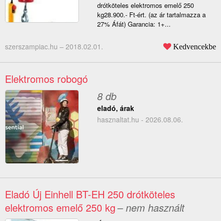
drótköteles elektromos emelő 250
kg28.900.- Ft-ért. (az ár tartalmazza a
27% Áfát) Garancia: 1+...
szerszampiac.hu –
2018.02.01.
Kedvencekbe
Elektromos robogó
8 db
eladó, árak
hasznaltat.hu - 2026.08.06.
Eladó Új Einhell BT-EH 250 drótköteles
elektromos emelő 250 kg
– nem használt