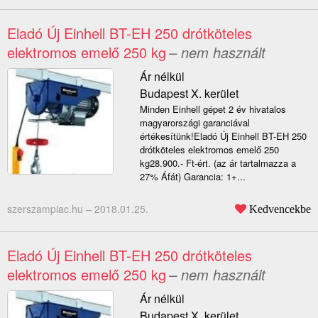
Eladó Új Einhell BT-EH 250 drótköteles
elektromos emelő 250 kg
– nem használt
Ár nélkül
Budapest X. kerület
Minden Einhell gépet 2 év hivatalos
magyarországi garanciával
értékesítünk!Eladó Új Einhell BT-EH 250
drótköteles elektromos emelő 250
kg28.900.- Ft-ért. (az ár tartalmazza a
27% Áfát) Garancia: 1+...
szerszampiac.hu –
2018.01.25.
Kedvencekbe
Eladó Új Einhell BT-EH 250 drótköteles
elektromos emelő 250 kg
– nem használt
Ár nélkül
Budapest X. kerület