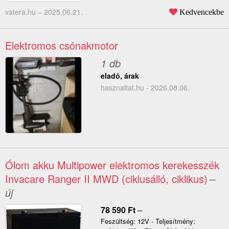
vatera.hu –
2025.06.21.
Kedvencekbe
Elektromos csónakmotor
1 db
eladó, árak
hasznaltat.hu - 2026.08.06.
Ólom akku Multipower elektromos kerekesszék
Invacare Ranger II MWD (ciklusálló, ciklikus)
–
új
78 590
Ft
–
Feszültség: 12V - Teljesítmény: