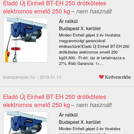
Eladó Új Einhell BT-EH 250 drótköteles
elektromos emelő 250 kg
– nem használt
Ár nélkül
Budapest X. kerület
Minden Einhell gépet 2 év hivatalos
magyarországi garanciával
értékesítünk!Eladó Új Einhell BT-EH 250
drótköteles elektromos emelő 250
kg23.800.- Ft-ért. (az ár tartalmazza a
27% Áfát) Garancia: 1+...
szerszampiac.hu –
2018.01.10.
Kedvencekbe
Eladó Új Einhell BT-EH 250 drótköteles
elektromos emelő 250 kg
– nem használt
Ár nélkül
Budapest X. kerület
Minden Einhell gépet 2 év hivatalos