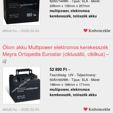
62Ah/744Wh - Típus: SLA - Méret:
226mm x 135mm x 207mm
multipower, elektromos
kerekesszék, tolószék akku
akkuk.hu –
2026.02.04.
Kedvencekbe
Ólom akku Multipower elektromos kerekesszék
Meyra Ortopedia Eurostar (ciklusálló, ciklikus)
–
új
52 890
Ft
–
Feszültség: 12V - Teljesítmény:
50Ah/600Wh - Típus: SLA - Méret:
198mm x 166mm x 171mm
multipower, elektromos
kerekesszék, tolószék akku
akkuk.hu –
2026.02.04.
Kedvencekbe