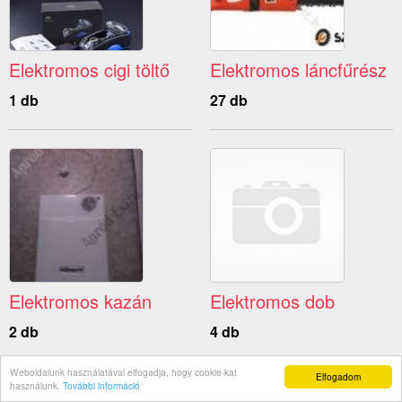
Elektromos cigi töltő
Elektromos láncfűrész
1 db
27 db
Elektromos kazán
Elektromos dob
2 db
4 db
Weboldalunk használatával elfogadja, hogy cookie-kat
Elfogadom
használunk.
További információ