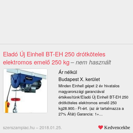
Eladó Új Einhell BT-EH 250 drótköteles
elektromos emelő 250 kg
– nem használt
Ár nélkül
Budapest X. kerület
Minden Einhell gépet 2 év hivatalos
magyarországi garanciával
értékesítünk!Eladó Új Einhell BT-EH 250
drótköteles elektromos emelő 250
kg28.900.- Ft-ért. (az ár tartalmazza a
27% Áfát) Garancia: 1+...
szerszampiac.hu –
2018.01.25.
Kedvencekbe