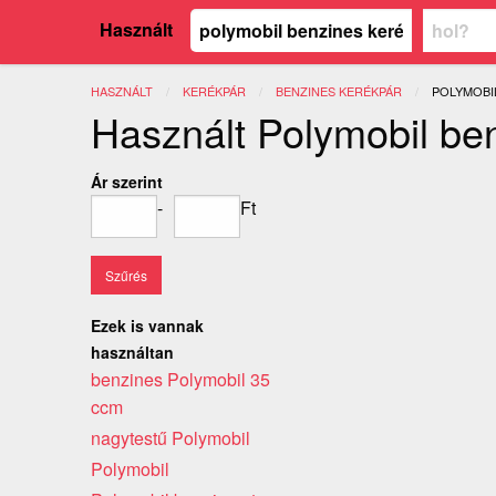
Használt
HASZNÁLT
KERÉKPÁR
BENZINES KERÉKPÁR
JELENLEGI
POLYMOBI
Használt Polymobil be
Ár szerint
-
Ft
Ezek is vannak
használtan
benzines Polymobil 35
ccm
nagytestű Polymobil
Polymobil