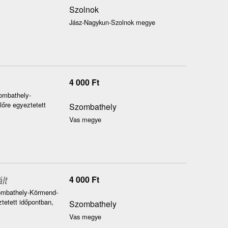
Szolnok
Jász-Nagykun-Szolnok megye
4 000
Ft
zombathely-
őre egyeztetett
Szombathely
Vas megye
lt
4 000
Ft
Szombathely-Körmend-
tetett időpontban,
Szombathely
Vas megye