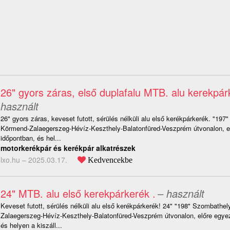
26" gyors záras, első duplafalu MTB. alu kerekpár
használt
26" gyors záras, keveset futott, sérülés nélküli alu első kerékpárkerék. "197
Körmend-Zalaegerszeg-Hévíz-Keszthely-Balatonfüred-Veszprém útvonalon, el
időpontban, és hel...
motorkerékpár és kerékpár alkatrészek
lxo.hu –
2025.03.17.
Kedvencekbe
24" MTB. alu első kerekpárkerék .
– használt
Keveset futott, sérülés nélküli alu első kerékpárkerék! 24" "198" Szombathe
Zalaegerszeg-Hévíz-Keszthely-Balatonfüred-Veszprém útvonalon, előre egyez
és helyen a kiszáll...