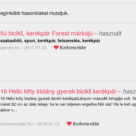
 leginkább hasonlóakat mutatjuk.
fiú bicikli, kerékpár Forest márkájú
– használt
szabadidő, sport, kerékpár, felszerelés, kerékpár
aprodx.hu –
2017.07.03.
Kedvencekbe
16 Hello kitty kislány gyerek bicikli kerékpár
– hasz
16 Hello kitty kislány gyerek bicikli kerékpárLányom második bringája volt. 
méret.52 cm az ülés teteje, ha le van teljesen engedve.Női váz! Ha le kell ugr
akkor n...
szerszampiac.hu –
2018.01.12.
Kedvencekbe