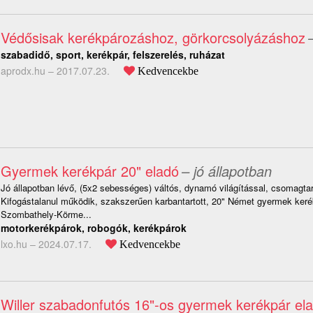
Védősisak kerékpározáshoz, görkorcsolyázáshoz
szabadidő, sport, kerékpár, felszerelés, ruházat
aprodx.hu –
2017.07.23.
Kedvencekbe
Gyermek kerékpár 20" eladó
– jó állapotban
Jó állapotban lévő, (5x2 sebességes) váltós, dynamó világítással, csomagtartó
Kifogástalanul működik, szakszerűen karbantartott, 20" Német gyermek keré
Szombathely-Körme...
motorkerékpárok, robogók, kerékpárok
lxo.hu –
2024.07.17.
Kedvencekbe
Willer szabadonfutós 16"-os gyermek kerékpár ela