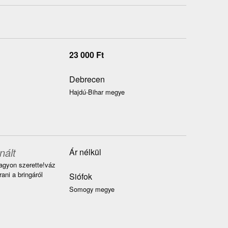
23 000
Ft
Debrecen
Hajdú-Bihar megye
nált
Ár nélkül
Nagyon szerette!váz
ani a bringáról
Siófok
Somogy megye