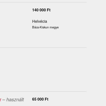
140 000
Ft
Helvécia
Bács-Kiskun megye
r
– használt
65 000
Ft