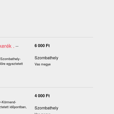
kerék .
–
6 000
Ft
Szombathely
" Szombathely-
őre egyeztetett
Vas megye
4 000
Ft
ly-Körmend-
tetett időpontban,
Szombathely