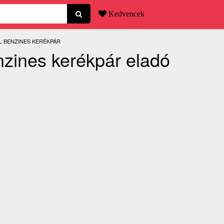
Kedvencek
:
L BENZINES KERÉKPÁR
nzines kerékpár eladó