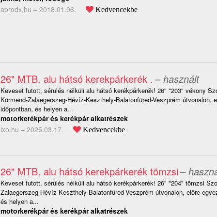
aprodx.hu –
2018.01.06.
Kedvencekbe
26" MTB. alu hátsó kerekpárkerék .
– használt
Keveset futott, sérülés nélküli alu hátsó kerékpárkerék! 26" "203" vékony S
Körmend-Zalaegerszeg-Hévíz-Keszthely-Balatonfüred-Veszprém útvonalon, el
időpontban, és helyen a...
motorkerékpár és kerékpár alkatrészek
lxo.hu –
2025.03.17.
Kedvencekbe
26" MTB. alu hátsó kerekpárkerék tömzsi
– haszná
Keveset futott, sérülés nélküli alu hátsó kerékpárkerék! 26" "204" tömzsi 
Zalaegerszeg-Hévíz-Keszthely-Balatonfüred-Veszprém útvonalon, előre egyez
és helyen a...
motorkerékpár és kerékpár alkatrészek