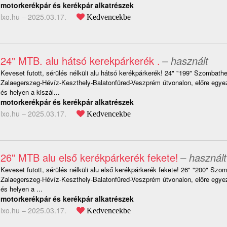
motorkerékpár és kerékpár alkatrészek
lxo.hu –
2025.03.17.
Kedvencekbe
24" MTB. alu hátsó kerekpárkerék .
– használt
Keveset futott, sérülés nélküli alu hátsó kerékpárkerék! 24" "199" Szombath
Zalaegerszeg-Hévíz-Keszthely-Balatonfüred-Veszprém útvonalon, előre egyez
és helyen a kiszál...
motorkerékpár és kerékpár alkatrészek
lxo.hu –
2025.03.17.
Kedvencekbe
26" MTB alu első kerékpárkerék fekete!
– használt
Keveset futott, sérülés nélküli alu első kerékpárkerék fekete! 26" "200" Sz
Zalaegerszeg-Hévíz-Keszthely-Balatonfüred-Veszprém útvonalon, előre egyez
és helyen a ...
motorkerékpár és kerékpár alkatrészek
lxo.hu –
2025.03.17.
Kedvencekbe