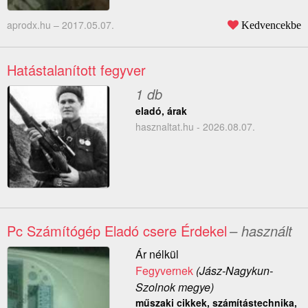
aprodx.hu –
2017.05.07.
Kedvencekbe
Hatástalanított fegyver
1 db
eladó, árak
hasznaltat.hu - 2026.08.07.
Pc Számítógép Eladó csere Érdekel
– használt
Ár nélkül
Fegyvernek
(Jász-Nagykun-
Szolnok megye)
műszaki cikkek, számítástechnika,