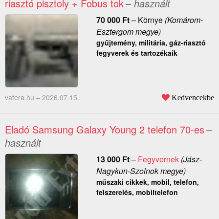
riasztó pisztoly + Fobus tok
– használt
70 000
Ft
–
Környe
(Komárom-
Esztergom megye)
gyűjtemény, militária, gáz-riasztó
fegyverek és tartozékaik
vatera.hu –
2026.07.15.
Kedvencekbe
Eladó Samsung Galaxy Young 2 telefon 70-es
–
használt
13 000
Ft
–
Fegyvernek
(Jász-
Nagykun-Szolnok megye)
műszaki cikkek, mobil, telefon,
felszerelés, mobiltelefon