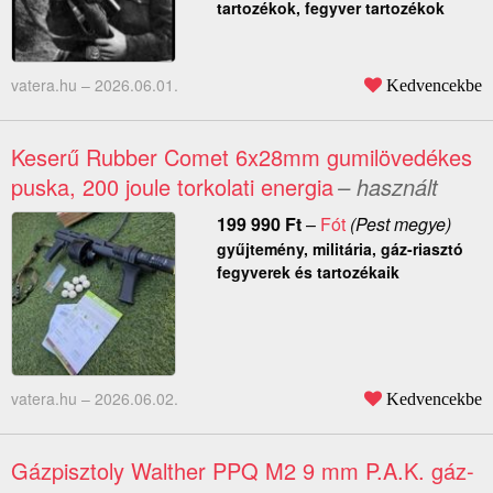
tartozékok, fegyver tartozékok
vatera.hu –
2026.06.01.
Kedvencekbe
Keserű Rubber Comet 6x28mm gumilövedékes
puska, 200 joule torkolati energia
– használt
199 990
Ft
–
Fót
(Pest megye)
gyűjtemény, militária, gáz-riasztó
fegyverek és tartozékaik
vatera.hu –
2026.06.02.
Kedvencekbe
Gázpisztoly Walther PPQ M2 9 mm P.A.K. gáz-