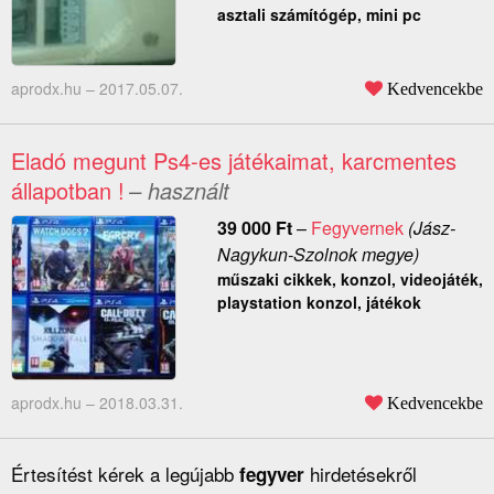
asztali számítógép, mini pc
aprodx.hu –
2017.05.07.
Kedvencekbe
Eladó megunt Ps4-es játékaimat, karcmentes
állapotban !
– használt
39 000
Ft
–
Fegyvernek
(Jász-
Nagykun-Szolnok megye)
műszaki cikkek, konzol, videojáték,
playstation konzol, játékok
aprodx.hu –
2018.03.31.
Kedvencekbe
Értesítést kérek a legújabb
hirdetésekről
fegyver