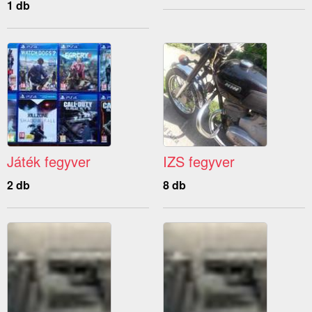
1 db
Játék fegyver
IZS fegyver
2 db
8 db