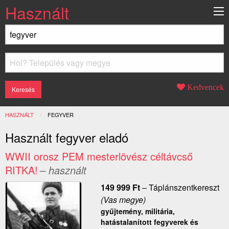
Használt
Kedvencek
HASZNÁLT
JELENLEGI:
FEGYVER
Használt fegyver eladó
WWII orosz PEM mesterlövész céltávcső
RITKA!
– használt
149 999
Ft
–
Táplánszentkereszt
(Vas megye)
gyűjtemény, militária,
hatástalanított fegyverek és