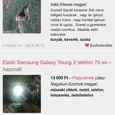
Ivád
(Heves megye)
Szerető Gazdit keresünk Süti névre
hallgató kutyának , nagy tér igényű
vadász kutya , nagy kerítést igényel ,
mivel át ugorja . Szereti a gyerekeket ,
család centrikus. Vásárlás előtti
tudnivalók
kutyák, keverék, szuka
e-kutyak.hu –
2018.08.12.
Kedvencekbe
Eladó Samsung Galaxy Young 2 telefon 70-es
–
használt
13 000
Ft
–
Fegyvernek
(Jász-
Nagykun-Szolnok megye)
műszaki cikkek, mobil, telefon,
felszerelés, mobiltelefon