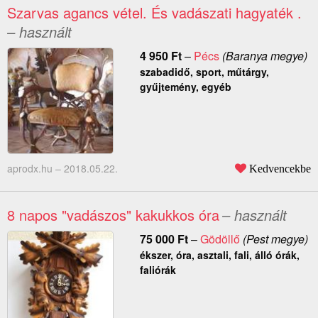
Szarvas agancs vétel. És vadászati hagyaték .
– használt
4 950
Ft
–
Pécs
(Baranya megye)
szabadidő, sport, műtárgy,
gyűjtemény, egyéb
aprodx.hu –
2018.05.22.
Kedvencekbe
8 napos "vadászos" kakukkos óra
– használt
75 000
Ft
–
Gödöllő
(Pest megye)
ékszer, óra, asztali, fali, álló órák,
faliórák