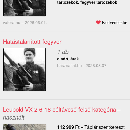
tartozékok, fegyver tartozékok
vatera.hu –
2026.06.01.
Kedvencekbe
Hatástalanított fegyver
1 db
eladó, árak
hasznaltat.hu - 2026.08.07.
Leupold VX-2 6-18 céltávcső felső kategória
–
használt
112 999
Ft
–
Táplánszentkereszt