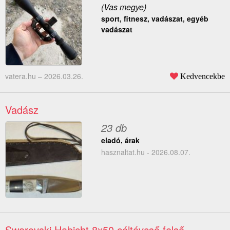
(Vas megye)
sport, fitnesz, vadászat, egyéb
vadászat
vatera.hu –
2026.03.26.
Kedvencekbe
Vadász
23 db
eladó, árak
hasznaltat.hu - 2026.08.07.
Swarovski Habicht 8x50 céltávcső felső