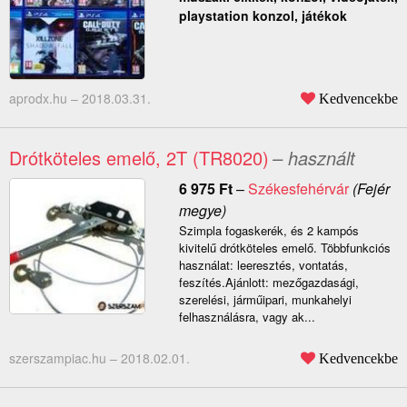
playstation konzol, játékok
aprodx.hu –
2018.03.31.
Kedvencekbe
Drótköteles emelő, 2T (TR8020)
– használt
6 975
Ft
–
Székesfehérvár
(Fejér
megye)
Szimpla fogaskerék, és 2 kampós
kivitelű drótköteles emelő. Többfunkciós
használat: leeresztés, vontatás,
feszítés.Ajánlott: mezőgazdasági,
szerelési, járműipari, munkahelyi
felhasználásra, vagy ak...
szerszampiac.hu –
2018.02.01.
Kedvencekbe