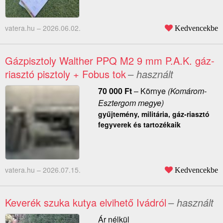
vatera.hu –
2026.06.02.
Kedvencekbe
Gázpisztoly Walther PPQ M2 9 mm P.A.K. gáz-
riasztó pisztoly + Fobus tok
– használt
70 000
Ft
–
Környe
(Komárom-
Esztergom megye)
gyűjtemény, militária, gáz-riasztó
fegyverek és tartozékaik
vatera.hu –
2026.07.15.
Kedvencekbe
Keverék szuka kutya elvihető Ivádról
– használt
Ár nélkül