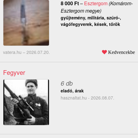
8 000
Ft
–
Esztergom
(Komárom-
Esztergom megye)
gyűjtemény, militária, szúró-,
vágófegyverek, kések, tőrök
vatera.hu –
2026.07.20.
Kedvencekbe
Fegyver
6 db
eladó, árak
hasznaltat.hu - 2026.08.07.