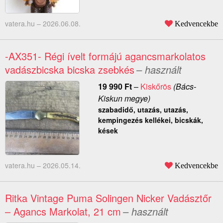
vatera.hu –
2026.06.08.
Kedvencekbe
-AX351- Régi ívelt formájú agancsmarkolatos
vadászbicska bicska zsebkés
– használt
19 990
Ft
–
Kiskőrös
(Bács-
Kiskun megye)
szabadidő, utazás, utazás,
kempingezés kellékei, bicskák,
kések
vatera.hu –
2026.05.14.
Kedvencekbe
Ritka Vintage Puma Solingen Nicker Vadásztőr
– Agancs Markolat, 21 cm
– használt