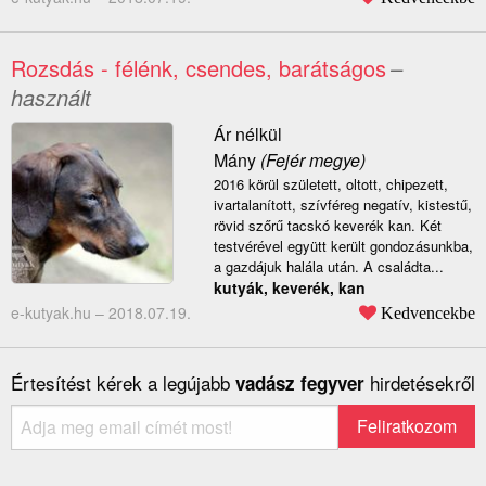
Rozsdás - félénk, csendes, barátságos
–
használt
Ár nélkül
Mány
(Fejér megye)
2016 körül született, oltott, chipezett,
ivartalanított, szívféreg negatív, kistestű,
rövid szőrű tacskó keverék kan. Két
testvérével együtt került gondozásunkba,
a gazdájuk halála után. A családta...
kutyák, keverék, kan
e-kutyak.hu –
2018.07.19.
Kedvencekbe
Értesítést kérek a legújabb
hirdetésekről
vadász fegyver