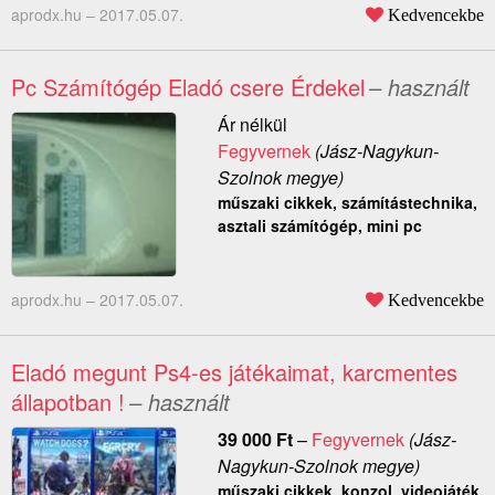
aprodx.hu –
2017.05.07.
Kedvencekbe
Pc Számítógép Eladó csere Érdekel
– használt
Ár nélkül
Fegyvernek
(Jász-Nagykun-
Szolnok megye)
műszaki cikkek, számítástechnika,
asztali számítógép, mini pc
aprodx.hu –
2017.05.07.
Kedvencekbe
Eladó megunt Ps4-es játékaimat, karcmentes
állapotban !
– használt
39 000
Ft
–
Fegyvernek
(Jász-
Nagykun-Szolnok megye)
műszaki cikkek, konzol, videojáték,