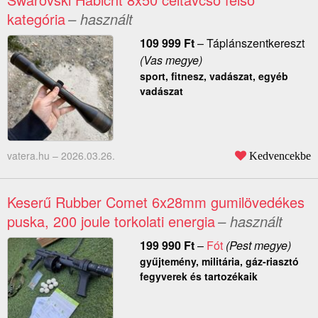
kategória
– használt
109 999
Ft
–
Táplánszentkereszt
(Vas megye)
sport, fitnesz, vadászat, egyéb
vadászat
vatera.hu –
2026.03.26.
Kedvencekbe
Keserű Rubber Comet 6x28mm gumilövedékes
puska, 200 joule torkolati energia
– használt
199 990
Ft
–
Fót
(Pest megye)
gyűjtemény, militária, gáz-riasztó
fegyverek és tartozékaik