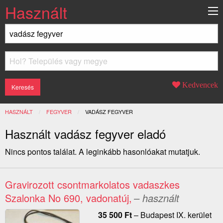
Használt
Kedvencek
HASZNÁLT
FEGYVER
JELENLEGI:
VADÁSZ FEGYVER
Használt vadász fegyver eladó
Nincs pontos találat. A leginkább hasonlóakat mutatjuk.
Gravirozott csontmarkolatos vadaszkes
Szalonka No 690, vadonatúj,
– használt
35 500
Ft
–
Budapest IX. kerület