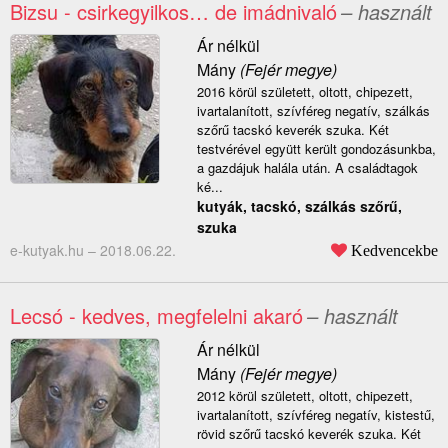
Bizsu - csirkegyilkos… de imádnivaló
– használt
Ár nélkül
Mány
(Fejér megye)
2016 körül született, oltott, chipezett,
ivartalanított, szívféreg negatív, szálkás
szőrű tacskó keverék szuka. Két
testvérével együtt került gondozásunkba,
a gazdájuk halála után. A családtagok
ké...
kutyák, tacskó, szálkás szőrű,
szuka
e-kutyak.hu –
2018.06.22.
Kedvencekbe
Lecsó - kedves, megfelelni akaró
– használt
Ár nélkül
Mány
(Fejér megye)
2012 körül született, oltott, chipezett,
ivartalanított, szívféreg negatív, kistestű,
rövid szőrű tacskó keverék szuka. Két