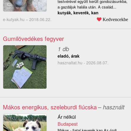
testvérével együtt került gondozásunkba,
a gazdájuk halála után. A család...
kutyák, keverék, kan
e-kutyak.hu –
2018.06.22.
Kedvencekbe
Gumilövedékes fegyver
1 db
eladó, árak
hasznaltat.hu - 2026.08.07.
Mákos energikus, szeleburdi fiúcska
– használt
Ár nélkül
Budapest
Mákos - fiatal keverék kan Az ózdi