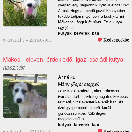
gyepiről egy nagyobb kutyát is elhoztunk:
Ákost. Hogy a leendő gazdi könnyedén
tovább tudjon majd lépni a Luckyra, mi
Mákosnak fogjuk őt hívni. Ez a kutya
egy jó ...
kutyák, keverék, kan
e-kutyak.hu –
2018.07.03.
Kedvencekbe
Mákos - eleven, érdeklődő, igazi családi kutya
–
használt
Ár nélkül
Mány
(Fejér megye)
2016 körül született, oltott, chipezett,
ivartalanított, szívféreg negatív, közepes
termetű, vizsla-terrier keverék kan. Az
ózdi gyepmesteri telepről került
gondozásunkba. Különleges
megjelenésű, s...
kutyák, keverék, kan
e-kutyak.hu –
2018.07.19.
Kedvencekbe