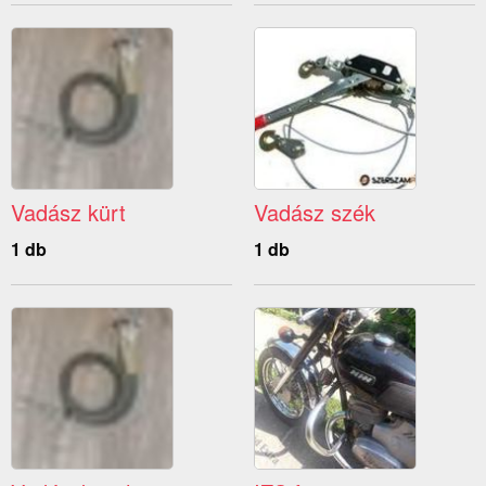
Vadász kürt
Vadász szék
1 db
1 db