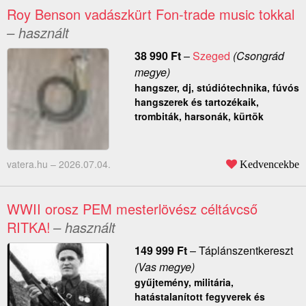
Roy Benson vadászkürt Fon-trade music tokkal
– használt
38 990
Ft
–
Szeged
(Csongrád
megye)
hangszer, dj, stúdiótechnika, fúvós
hangszerek és tartozékaik,
trombiták, harsonák, kürtök
vatera.hu –
2026.07.04.
Kedvencekbe
WWII orosz PEM mesterlövész céltávcső
RITKA!
– használt
149 999
Ft
–
Táplánszentkereszt
(Vas megye)
gyűjtemény, militária,
hatástalanított fegyverek és