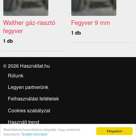
Walther gáz-riasztó
Fegyver 9 mm
fegyver
1 db
1 db
© 2026 Használtat.hu
Rólunk
Legyen partnerünk
Felhasználási feltételek
Cookies szabályzat
Használt trend
Weboldalunk használatával elfogadja, hogy cookie-kat
Elfogadom
Hirdetésfeladás
használunk.
További információ