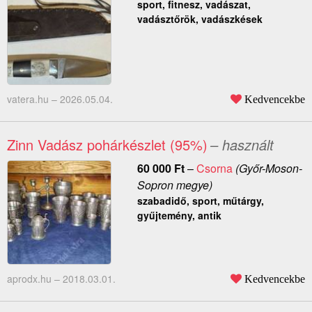
sport, fitnesz, vadászat,
vadásztőrök, vadászkések
vatera.hu –
2026.05.04.
Kedvencekbe
Zinn Vadász pohárkészlet (95%)
– használt
60 000
Ft
–
Csorna
(Győr-Moson-
Sopron megye)
szabadidő, sport, műtárgy,
gyűjtemény, antik
aprodx.hu –
2018.03.01.
Kedvencekbe