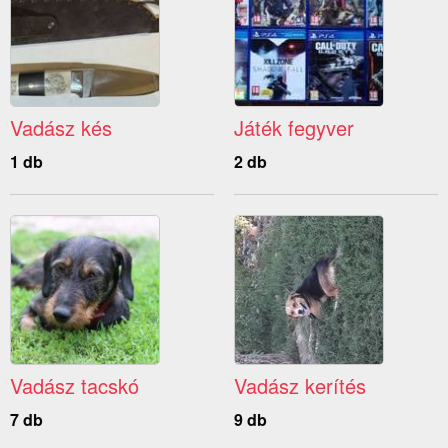
Vadász kés
Játék fegyver
1 db
2 db
Vadász tacskó
Vadász kerítés
7 db
9 db