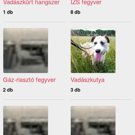
Vadászkürt hangszer
IZS fegyver
1 db
8 db
Gáz-riasztó fegyver
Vadászkutya
2 db
3 db