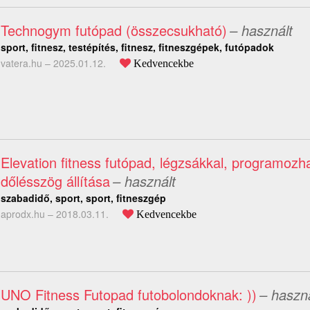
Technogym futópad (összecsukható)
– használt
sport, fitnesz, testépítés, fitnesz, fitneszgépek, futópadok
vatera.hu –
2025.01.12.
Kedvencekbe
Elevation fitness futópad, légzsákkal, programozh
dőlésszög állítása
– használt
szabadidő, sport, sport, fitneszgép
aprodx.hu –
2018.03.11.
Kedvencekbe
UNO Fitness Futopad futobolondoknak: ))
– haszná