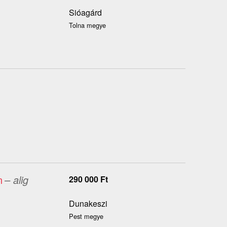
Sióagárd
Tolna megye
n
– alig
290 000
Ft
Dunakeszi
Pest megye