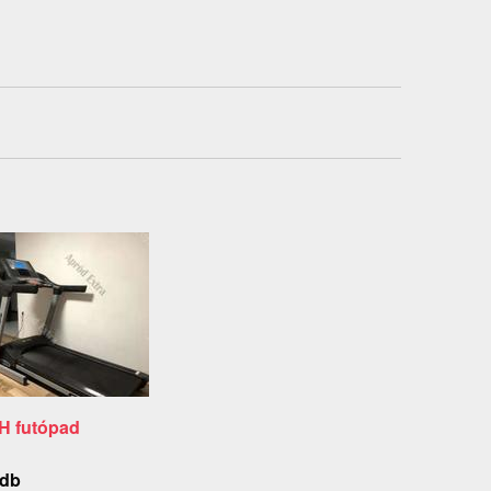
H futópad
 db