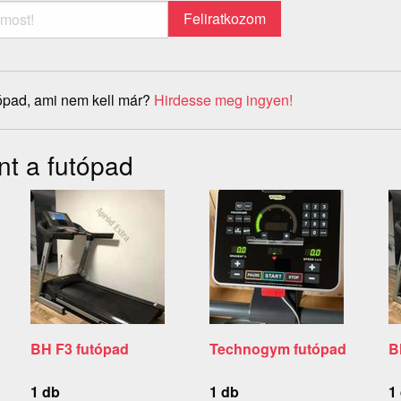
ópad, ami nem kell már?
Hirdesse meg ingyen!
nt a futópad
BH F3 futópad
Technogym futópad
B
1 db
1 db
1