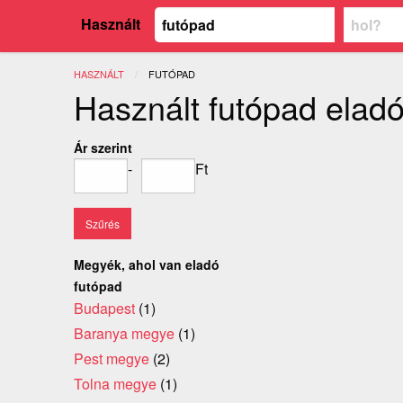
Használt
HASZNÁLT
JELENLEGI:
FUTÓPAD
Használt futópad elad
Ár szerint
-
Ft
Megyék, ahol van eladó
futópad
Budapest
(1)
Baranya megye
(1)
Pest megye
(2)
Tolna megye
(1)