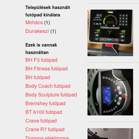
Települések használt
futópad kínálata
Mohács
(1)
Dunakeszi
(1)
Ezek is vannak
használtan
BH F3 futópad
BH Fitness futópad
BH futópad
Body Coach futópad
Body Sculpture futópad
Bremshey futópad
BT 6100 futópad
Crane futópad
Crane R7 futópad
Domyos elektromos