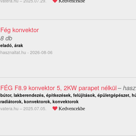
vatera.hu –
2025.07.29.
Kedvencekbe
Fég konvektor
8 db
eladó, árak
hasznaltat.hu - 2026-08-06
FÉG F8.9 konvektor 5, 2KW parapet nélkül
– hasz
bútor, lakberendezés, építkezések, felújítások, épületgépészet, hű
radiátorok, konvektorok, konvektorok
vatera.hu –
2025.07.05.
Kedvencekbe