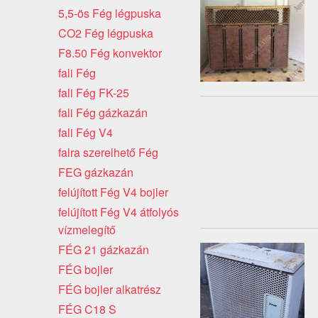
5,5-ös Fég légpuska
CO2 Fég légpuska
F8.50 Fég konvektor
fali Fég
fali Fég FK-25
fali Fég gázkazán
fali Fég V4
falra szerelhető Fég
FEG gázkazán
felújított Fég V4 bojler
felújított Fég V4 átfolyós
vízmelegítő
FÉG 21 gázkazán
FÉG bojler
FÉG bojler alkatrész
FÉG C18 S