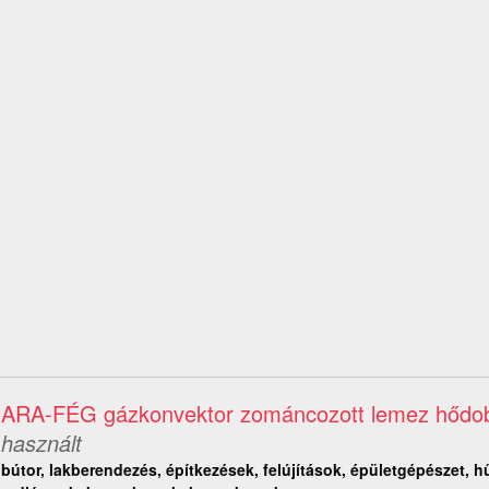
ARA-FÉG gázkonvektor zománcozott lemez hődo
használt
bútor, lakberendezés, építkezések, felújítások, épületgépészet, hű