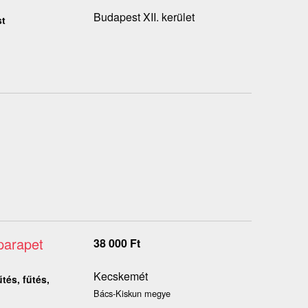
Budapest XII. kerület
st
parapet
38 000
Ft
Kecskemét
tés, fűtés,
Bács-Kiskun megye