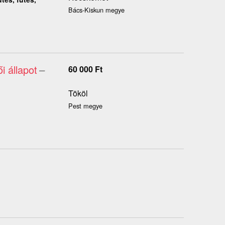
Bács-Kiskun megye
 állapot
–
60 000
Ft
Tököl
Pest megye