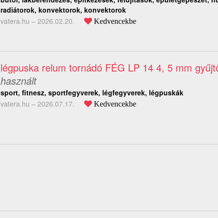
radiátorok, konvektorok, konvektorok
vatera.hu –
2026.02.20.
Kedvencekbe
légpuska relum tornádó FÉG LP 14 4, 5 mm gyűjtői
használt
sport, fitnesz, sportfegyverek, légfegyverek, légpuskák
vatera.hu –
2026.07.17.
Kedvencekbe