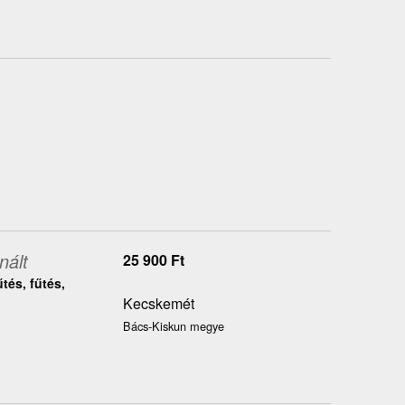
nált
25 900
Ft
tés, fűtés,
Kecskemét
Bács-Kiskun megye