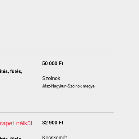
50 000
Ft
tés, fűtés,
Szolnok
Jász-Nagykun-Szolnok megye
rapet nélkül
32 900
Ft
Kecskemét
tés, fűtés,