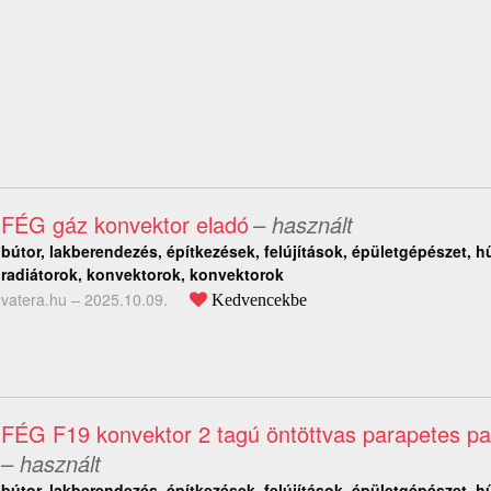
FÉG gáz konvektor eladó
– használt
bútor, lakberendezés, építkezések, felújítások, épületgépészet, hű
radiátorok, konvektorok, konvektorok
vatera.hu –
2025.10.09.
Kedvencekbe
FÉG F19 konvektor 2 tagú öntöttvas parapetes pa
– használt
bútor, lakberendezés, építkezések, felújítások, épületgépészet, hű