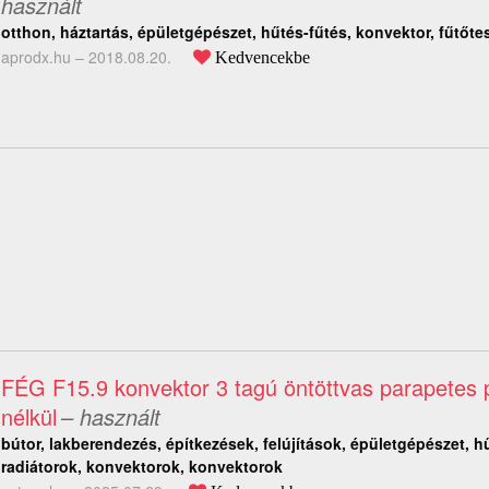
használt
otthon, háztartás, épületgépészet, hűtés-fűtés, konvektor, fűtőte
aprodx.hu –
2018.08.20.
Kedvencekbe
FÉG F15.9 konvektor 3 tagú öntöttvas parapetes 
nélkül
– használt
bútor, lakberendezés, építkezések, felújítások, épületgépészet, hű
radiátorok, konvektorok, konvektorok