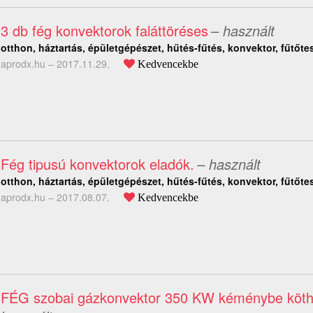
3 db fég konvektorok faláttöréses
– használt
otthon, háztartás, épületgépészet, hűtés-fűtés, konvektor, fűtőte
aprodx.hu –
2017.11.29.
Kedvencekbe
Fég tipusú konvektorok eladók.
– használt
otthon, háztartás, épületgépészet, hűtés-fűtés, konvektor, fűtőte
aprodx.hu –
2017.08.07.
Kedvencekbe
FÉG szobai gázkonvektor 350 KW kéménybe köth