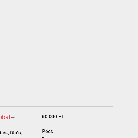
bbal
–
60 000
Ft
Pécs
tés, fűtés,