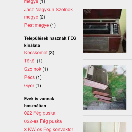
megye
(1)
Jász-Nagykun-Szolnok
megye
(2)
Pest megye
(1)
Települések használt FÉG
kínálata
Kecskemét
(3)
Tököl
(1)
Szolnok
(1)
Pécs
(1)
Győr
(1)
Ezek is vannak
használtan
022 Fég puska
022-es Fég puska
3 KW-os Fég konvektor