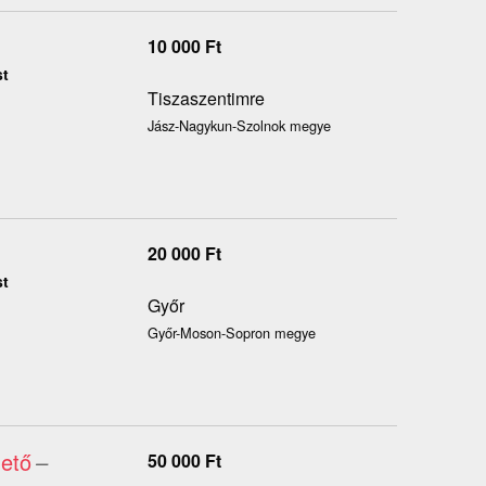
10 000
Ft
st
Tiszaszentimre
Jász-Nagykun-Szolnok megye
20 000
Ft
st
Győr
Győr-Moson-Sopron megye
ető
–
50 000
Ft