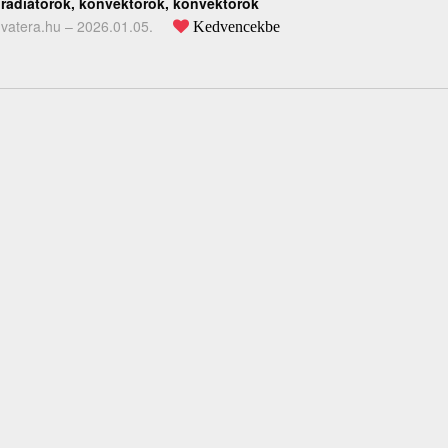
radiátorok, konvektorok, konvektorok
vatera.hu –
2026.01.05.
Kedvencekbe