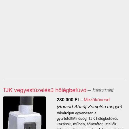
TJK vegyestüzelésű hőlégbefúvó
– használt
280 000
Ft
–
Mezőkövesd
(Borsod-Abaúj-Zemplén megye)
Vásároljon egyenesen a
gyártótól!Minőségi TJK hőlégbefúvós
kazánok, műhely, fóliasátor, istállók