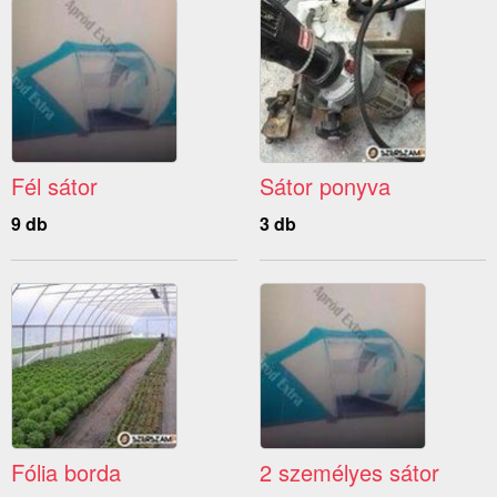
Fél sátor
Sátor ponyva
9 db
3 db
Fólia borda
2 személyes sátor