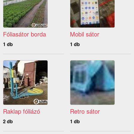
Fóliasátor borda
Mobil sátor
1 db
1 db
Raklap fóliázó
Retro sátor
2 db
1 db