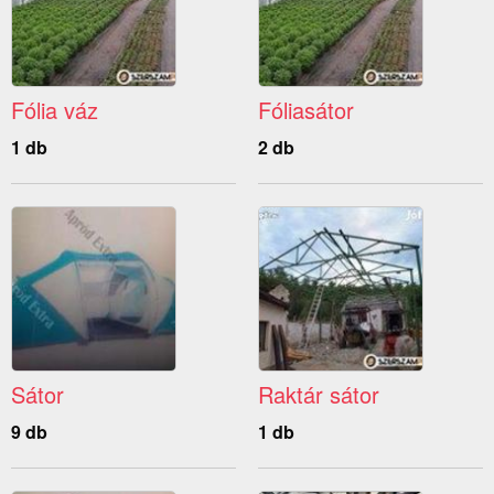
Fólia váz
Fóliasátor
1 db
2 db
Sátor
Raktár sátor
9 db
1 db