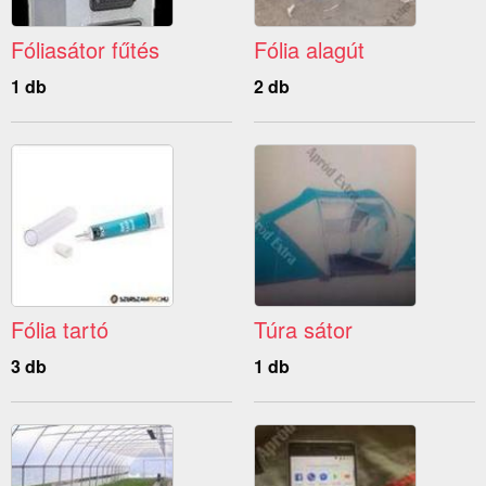
Fóliasátor fűtés
Fólia alagút
1 db
2 db
Fólia tartó
Túra sátor
3 db
1 db