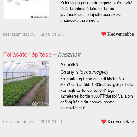
Különleges poliuretán ragasztót és javító
fóliát tartalmazó készlet tartós
javításokhoz: felfújható csónakok,
matracok, úszómed...
szerszampiac.hu –
2018.01.27.
Kedvencekbe
Fóliasátor építése
– használt
Ár nélkül
Csány
(Heves megye)
Fóliasátor építése családi kiviteltől (
20m2-es ) a több 1000m2-es igGépi Fólia
váz hajlítás fél col-tól 6/4" Egy
12méteres borda 1500FT/darab! Vállalom
csőhajlítás előtt csövek össze
hegesztését é...
szerszampiac.hu –
2018.01.11.
Kedvencekbe