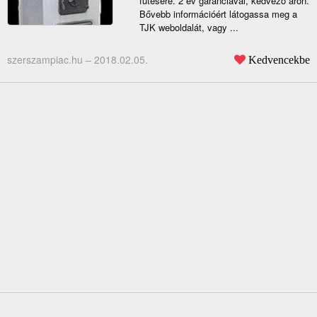
fűtésére. 2 év garanciával, kedvező áron.
Bővebb információért látogassa meg a
TJK weboldalát, vagy ...
szerszampiac.hu –
2018.02.05.
Kedvencekbe