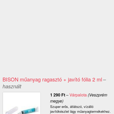
BISON műanyag ragasztó + javító fólia 2 ml
–
használt
1 290
Ft
–
Várpalota
(Veszprém
megye)
Szuper erős, átlátszó, vízálló
javítókészlet lágy műanyagtermékekhez.