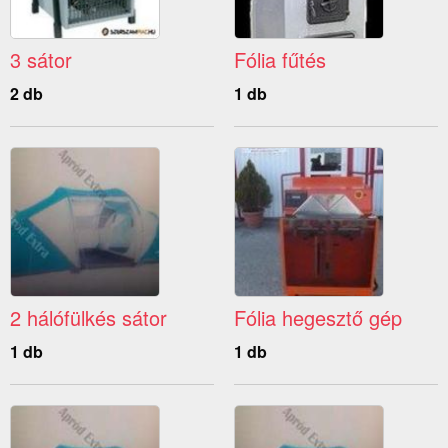
3 sátor
Fólia fűtés
2 db
1 db
2 hálófülkés sátor
Fólia hegesztő gép
1 db
1 db