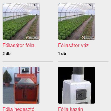
Fóliasátor fólia
Fóliasátor váz
2 db
1 db
Fólia hegesztő
Fólia kazán