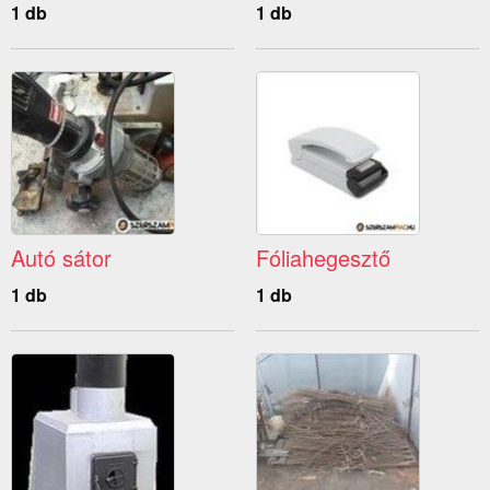
1 db
1 db
Autó sátor
Fóliahegesztő
1 db
1 db