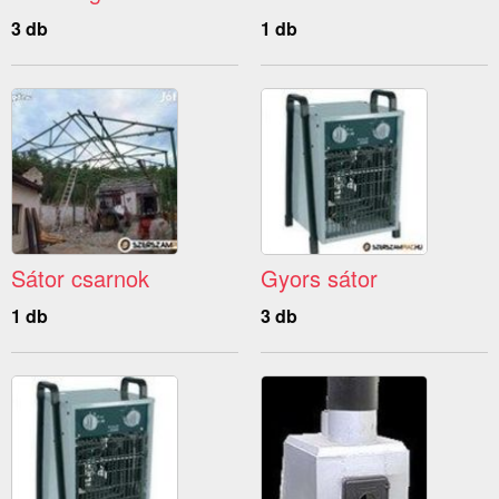
3 db
1 db
Sátor csarnok
Gyors sátor
1 db
3 db