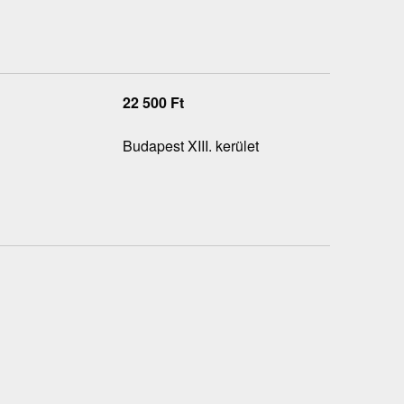
22 500
Ft
Budapest XIII. kerület