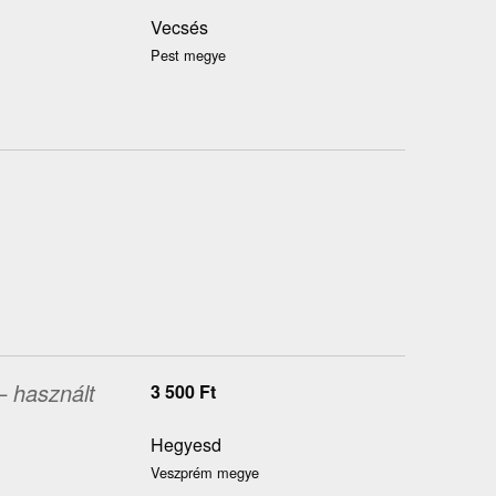
Vecsés
Pest megye
– használt
3 500
Ft
Hegyesd
Veszprém megye