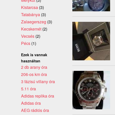
Mélykút
(3)
Kistarcsa
(3)
Tatabánya
(3)
Zalaegerszeg
(3)
Kecskemét
(2)
Vecsés
(2)
Pécs
(1)
Ezek is vannak
használtan
2 db arany óra
206-os km óra
3 fázisú villany óra
5.11 óra
Adidas replika óra
Adidas óra
AEG rádiós óra