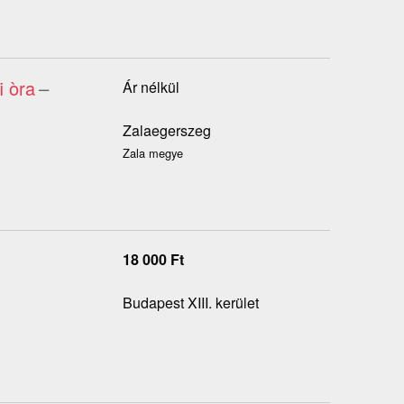
i òra
–
Ár nélkül
Zalaegerszeg
Zala megye
18 000
Ft
Budapest XIII. kerület