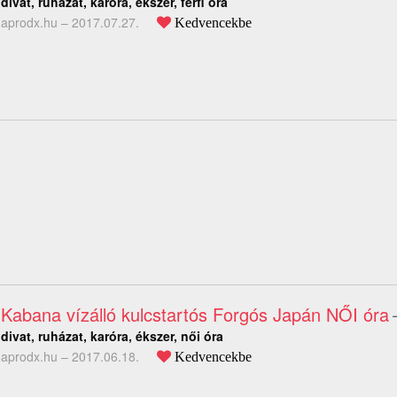
divat, ruházat, karóra, ékszer, férfi óra
aprodx.hu –
2017.07.27.
Kedvencekbe
Kabana vízálló kulcstartós Forgós Japán NŐI óra
divat, ruházat, karóra, ékszer, női óra
aprodx.hu –
2017.06.18.
Kedvencekbe