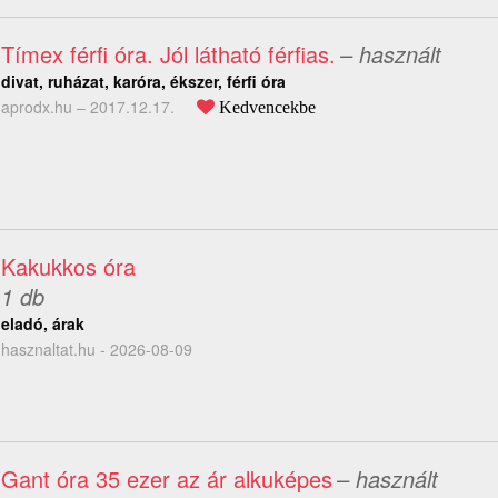
Tímex férfi óra. Jól látható férfias.
– használt
divat, ruházat, karóra, ékszer, férfi óra
aprodx.hu –
2017.12.17.
Kedvencekbe
Kakukkos óra
1 db
eladó, árak
hasznaltat.hu - 2026-08-09
Gant óra 35 ezer az ár alkuképes
– használt