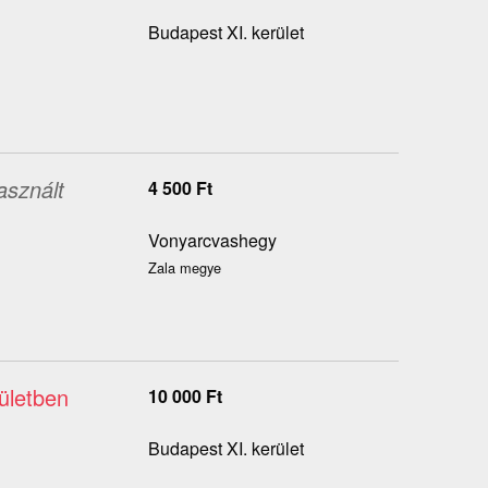
Budapest XI. kerület
asznált
4 500
Ft
Vonyarcvashegy
Zala megye
rületben
10 000
Ft
Budapest XI. kerület