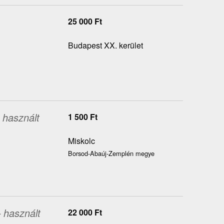
25 000
Ft
Budapest XX. kerület
 használt
1 500
Ft
Miskolc
Borsod-Abaúj-Zemplén megye
 használt
22 000
Ft