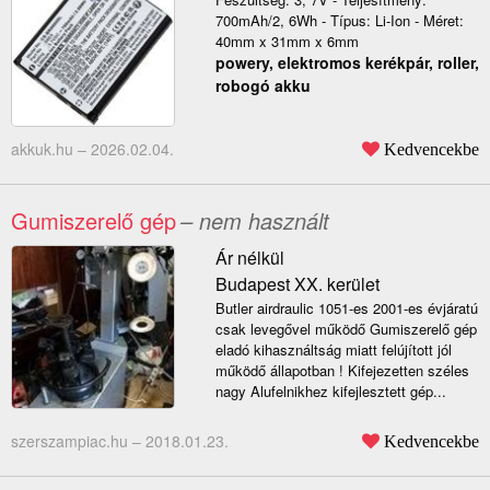
700mAh/2, 6Wh - Típus: Li-Ion - Méret:
40mm x 31mm x 6mm
powery, elektromos kerékpár, roller,
robogó akku
akkuk.hu –
2026.02.04.
Kedvencekbe
Gumiszerelő gép
– nem használt
Ár nélkül
Budapest XX. kerület
Butler airdraulic 1051-es 2001-es évjáratú
csak levegővel működő Gumiszerelő gép
eladó kihasználtság miatt felújított jól
működő állapotban ! Kifejezetten széles
nagy Alufelnikhez kifejlesztett gép...
szerszampiac.hu –
2018.01.23.
Kedvencekbe