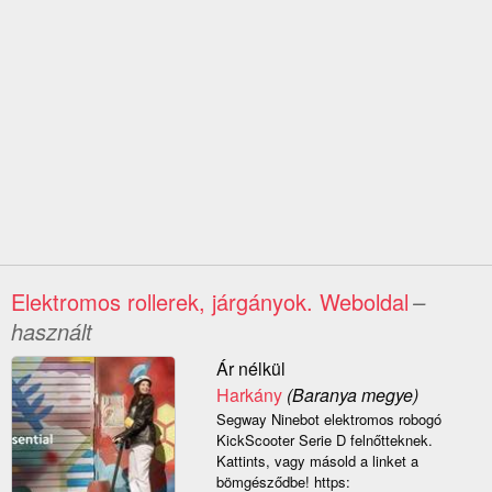
Elektromos rollerek, járgányok. Weboldal
–
használt
Ár nélkül
Harkány
(Baranya megye)
Segway Ninebot elektromos robogó
KickScooter Serie D felnőtteknek.
Kattints, vagy másold a linket a
bömgésződbe! https: