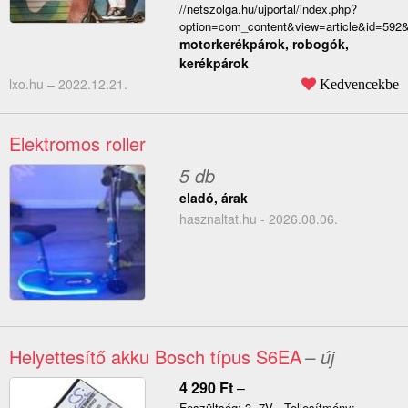
//netszolga.hu/ujportal/index.php?
option=com_content&view=article&id=592&
motorkerékpárok, robogók,
kerékpárok
lxo.hu –
2022.12.21.
Kedvencekbe
Elektromos roller
5 db
eladó, árak
hasznaltat.hu - 2026.08.06.
Helyettesítő akku Bosch típus S6EA
– új
4 290
Ft
–
Feszültség: 3, 7V - Teljesítmény: