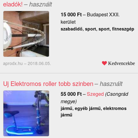
eladók!
– használt
15 000
Ft
–
Budapest XXII.
kerület
szabadidő, sport, sport, fitneszgép
aprodx.hu –
2018.06.05.
Kedvencekbe
Uj Elektromos roller tobb szinben
– használt
55 000
Ft
–
Szeged
(Csongrád
megye)
jármű, egyéb jármű, elektromos
jármű