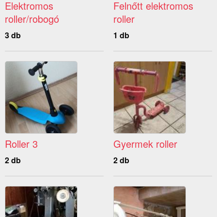
Elektromos
Felnőtt elektromos
roller/robogó
roller
3 db
1 db
Roller 3
Gyermek roller
2 db
2 db