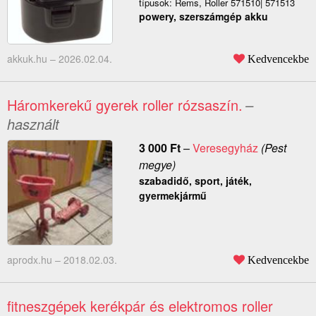
típusok: Rems, Roller 571510| 571513
powery, szerszámgép akku
akkuk.hu –
2026.02.04.
Kedvencekbe
Háromkerekű gyerek roller rózsaszín.
–
használt
3 000
Ft
–
Veresegyház
(Pest
megye)
szabadidő, sport, játék,
gyermekjármű
aprodx.hu –
2018.02.03.
Kedvencekbe
fitneszgépek kerékpár és elektromos roller