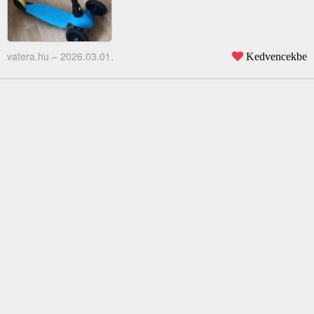
vatera.hu –
2026.03.01.
Kedvencekbe