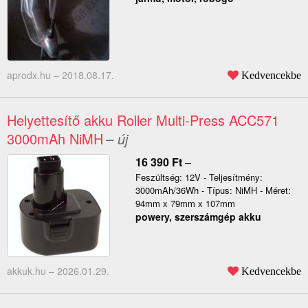
aprodx.hu –
2018.08.17.
Kedvencekbe
Helyettesítő akku Roller Multi-Press ACC571
3000mAh NiMH
– új
16 390
Ft
–
Feszültség: 12V - Teljesítmény:
3000mAh/36Wh - Típus: NiMH - Méret:
94mm x 79mm x 107mm
powery, szerszámgép akku
akkuk.hu –
2026.01.29.
Kedvencekbe