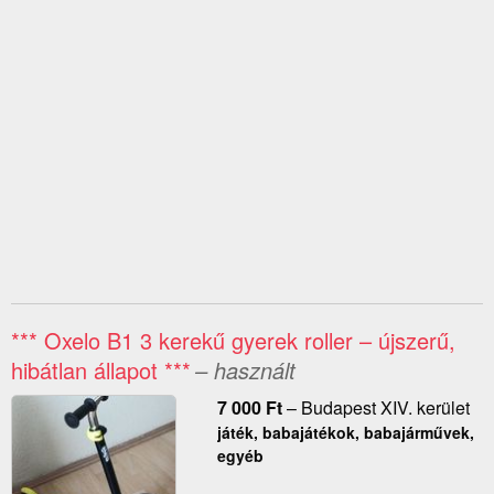
*** Oxelo B1 3 kerekű gyerek roller – újszerű,
hibátlan állapot ***
– használt
7 000
Ft
–
Budapest XIV. kerület
játék, babajátékok, babajárművek,
egyéb