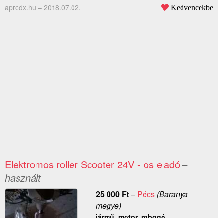
aprodx.hu –
2018.07.02.
Kedvencekbe
Elektromos roller Scooter 24V - os eladó
–
használt
25 000
Ft
–
Pécs
(Baranya
megye)
jármű, motor, robogó