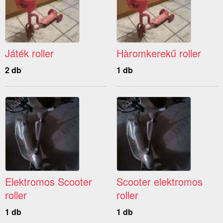
Játék roller
Hàromkerekű roller
2 db
1 db
Elektromos Scooter
Scooter elektromos
roller
roller
1 db
1 db