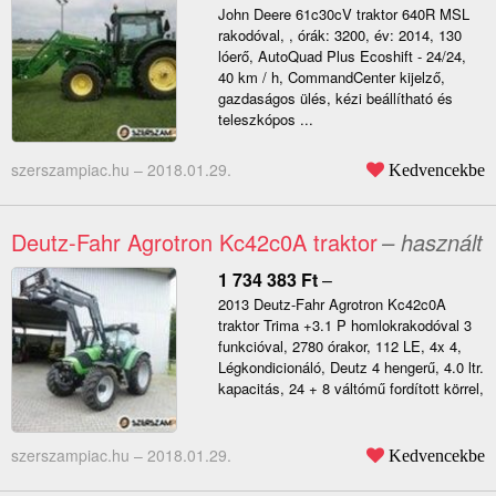
John Deere 61c30cV traktor 640R MSL
rakodóval, , órák: 3200, év: 2014, 130
lóerő, AutoQuad Plus Ecoshift - 24/24,
40 km / h, CommandCenter kijelző,
gazdaságos ülés, kézi beállítható és
teleszkópos ...
szerszampiac.hu –
2018.01.29.
Kedvencekbe
Deutz-Fahr Agrotron Kc42c0A traktor
– használt
1 734 383
Ft
–
2013 Deutz-Fahr Agrotron Kc42c0A
traktor Trima +3.1 P homlokrakodóval 3
funkcióval, 2780 órakor, 112 LE, 4x 4,
Légkondicionáló, Deutz 4 hengerű, 4.0 ltr.
kapacitás, 24 + 8 váltómű fordított körrel,
szerszampiac.hu –
2018.01.29.
Kedvencekbe