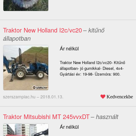
Traktor New Holland I2c/vc20
– kitűnő
állapotban
Ár nélkül
Traktor New Holland I2c/vc20- Kitűnő
állapotban- jó gumikkal- Diesel, 4x4-
Gyártási év: 19-98- Üzemóra: 900.
szerszampiac.hu –
2018.01.13.
Kedvencekbe
Traktor Mitsubishi MT 245vvxDT
– használt
Ár nélkül