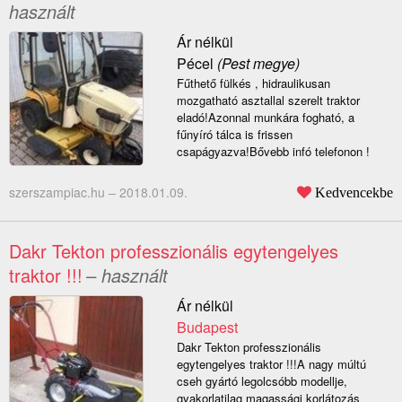
használt
Ár nélkül
Pécel
(Pest megye)
Fűthető fülkés , hidraulikusan
mozgatható asztallal szerelt traktor
eladó!Azonnal munkára fogható, a
fűnyíró tálca is frissen
csapágyazva!Bővebb infó telefonon !
szerszampiac.hu –
2018.01.09.
Kedvencekbe
Dakr Tekton professzionális egytengelyes
traktor !!!
– használt
Ár nélkül
Budapest
Dakr Tekton professzionális
egytengelyes traktor !!!A nagy múltú
cseh gyártó legolcsóbb modellje,
gyakorlatilag magassági korlátozás