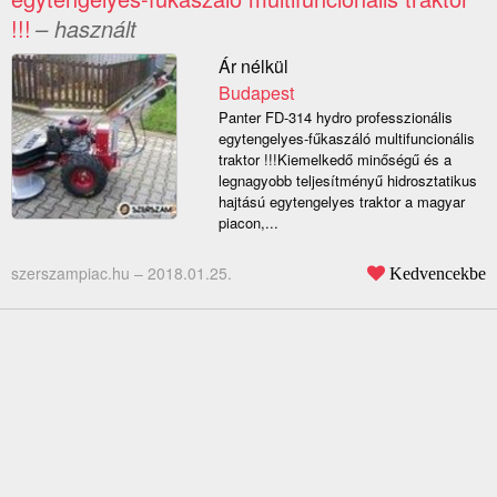
!!!
– használt
Ár nélkül
Budapest
Panter FD-314 hydro professzionális
egytengelyes-fűkaszáló multifuncionális
traktor !!!Kiemelkedő minőségű és a
legnagyobb teljesítményű hidrosztatikus
hajtású egytengelyes traktor a magyar
piacon,...
szerszampiac.hu –
2018.01.25.
Kedvencekbe