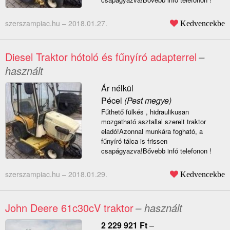
szerszampiac.hu –
2018.01.27.
Kedvencekbe
Diesel Traktor hótoló és fűnyíró adapterrel
–
használt
Ár nélkül
Pécel
(Pest megye)
Fűthető fülkés , hidraulikusan
mozgatható asztallal szerelt traktor
eladó!Azonnal munkára fogható, a
fűnyíró tálca is frissen
csapágyazva!Bővebb infó telefonon !
szerszampiac.hu –
2018.01.29.
Kedvencekbe
John Deere 61c30cV traktor
– használt
2 229 921
Ft
–