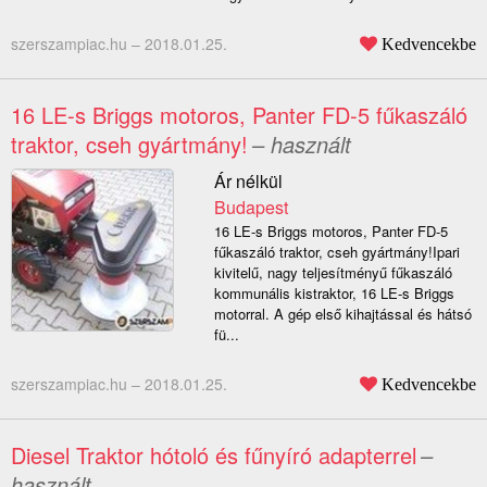
szerszampiac.hu –
2018.01.25.
Kedvencekbe
16 LE-s Briggs motoros, Panter FD-5 fűkaszáló
traktor, cseh gyártmány!
– használt
Ár nélkül
Budapest
16 LE-s Briggs motoros, Panter FD-5
fűkaszáló traktor, cseh gyártmány!Ipari
kivitelű, nagy teljesítményű fűkaszáló
kommunális kistraktor, 16 LE-s Briggs
motorral. A gép első kihajtással és hátsó
fü...
szerszampiac.hu –
2018.01.25.
Kedvencekbe
Diesel Traktor hótoló és fűnyíró adapterrel
–
használt