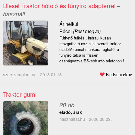
Diesel Traktor hótoló és fűnyíró adapterrel
–
használt
Ár nélkül
Pécel
(Pest megye)
Fűthető fülkés , hidraulikusan
mozgatható asztallal szerelt traktor
eladó!Azonnal munkára fogható, a
fűnyíró tálca is frissen
csapágyazva!Bővebb infó telefonon !
szerszampiac.hu –
2018.01.13.
Kedvencekbe
Traktor gumi
20 db
eladó, árak
hasznaltat.hu - 2026.08.09.