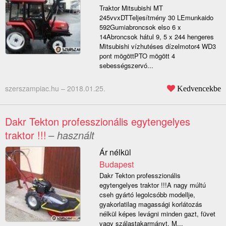
Traktor Mitsubishi MT
245vvxDTTeljesítmény 30 LEmunkaido
592Gumiabroncsok elso 6 x
14Abroncsok hátul 9, 5 x 244 hengeres
Mitsubishi vízhutéses dízelmotor4 WD3
pont mögöttPTO mögött 4
sebességszervó...
szerszampiac.hu –
2018.01.25.
Kedvencekbe
Dakr Tekton professzionális egytengelyes
traktor !!!
– használt
Ár nélkül
Budapest
Dakr Tekton professzionális
egytengelyes traktor !!!A nagy múltú
cseh gyártó legolcsóbb modellje,
gyakorlatilag magassági korlátozás
nélkül képes levágni minden gazt, füvet
vagy szálastakarmányt. M...