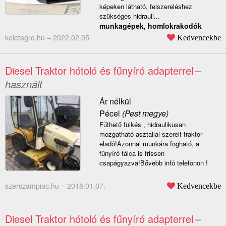
képeken látható, felszereléshez
szükséges hidrauli...
munkagépek, homlokrakodók
keletagro.hu –
2022.02.05.
Kedvencekbe
Diesel Traktor hótoló és fűnyíró adapterrel
–
használt
Ár nélkül
Pécel
(Pest megye)
Fűthető fülkés , hidraulikusan
mozgatható asztallal szerelt traktor
eladó!Azonnal munkára fogható, a
fűnyíró tálca is frissen
csapágyazva!Bővebb infó telefonon !
szerszampiac.hu –
2018.01.07.
Kedvencekbe
Diesel Traktor hótoló és fűnyíró adapterrel
–