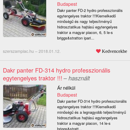
Budapest
Dakr panter FD-2 hydro professzionális
egytengelyes traktor !!!Kiemelkedő
minőségű és nagy teljesítményű
hidrosztatikus hajtású egytengelyes
traktor a magyar piacon, 6, 5 le-s
briggs&stratton ipari...
szerszampiac.hu –
2018.01.12.
Kedvencekbe
Dakr panter FD-314 hydro professzionális
egytengelyes traktor !!!
– használt
Ár nélkül
Budapest
Dakr panter FD-314 hydro professzionális
egytengelyes traktor !!!Kiemelkedő
minőségű és a legnagyobb teljesítményű
hidrosztatikus hajtású egytengelyes
traktor a magyar piacon, 14 le-s
briggs&stratt...