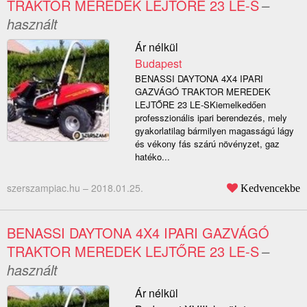
TRAKTOR MEREDEK LEJTŐRE 23 LE-S
–
használt
Ár nélkül
Budapest
BENASSI DAYTONA 4X4 IPARI
GAZVÁGÓ TRAKTOR MEREDEK
LEJTŐRE 23 LE-SKiemelkedően
professzionális ipari berendezés, mely
gyakorlatilag bármilyen magasságú lágy
és vékony fás szárú növényzet, gaz
hatéko...
szerszampiac.hu –
2018.01.25.
Kedvencekbe
BENASSI DAYTONA 4X4 IPARI GAZVÁGÓ
TRAKTOR MEREDEK LEJTŐRE 23 LE-S
–
használt
Ár nélkül