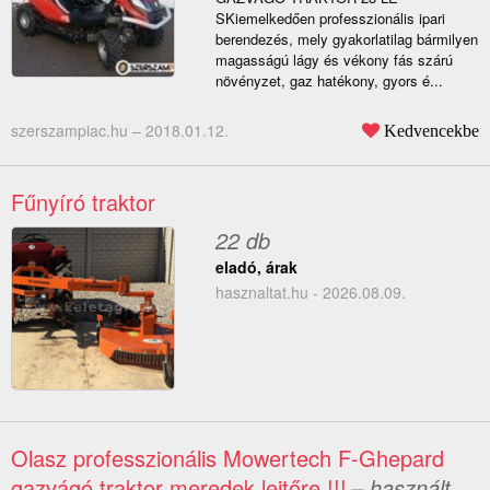
SKiemelkedően professzionális ipari
berendezés, mely gyakorlatilag bármilyen
magasságú lágy és vékony fás szárú
növényzet, gaz hatékony, gyors é...
szerszampiac.hu –
2018.01.12.
Kedvencekbe
Fűnyíró traktor
22 db
eladó, árak
hasznaltat.hu - 2026.08.09.
Olasz professzionális Mowertech F-Ghepard
gazvágó traktor meredek lejtőre !!!
– használt