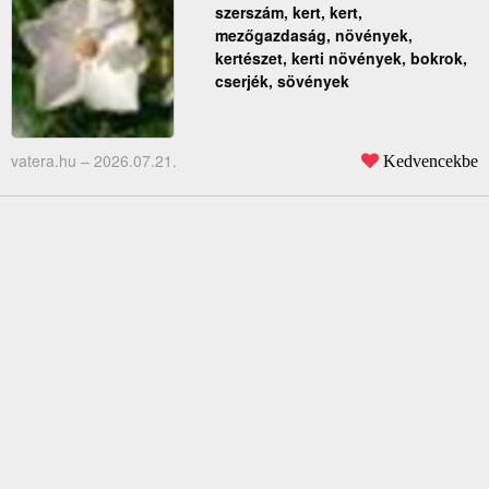
szerszám, kert, kert,
mezőgazdaság, növények,
kertészet, kerti növények, bokrok,
cserjék, sövények
vatera.hu –
2026.07.21.
Kedvencekbe