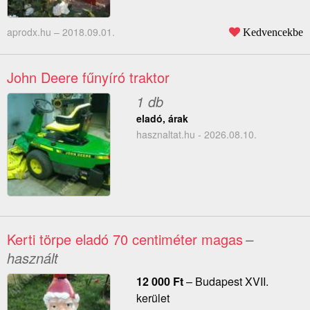
aprodx.hu –
2018.09.01.
Kedvencekbe
John Deere fűnyíró traktor
1 db
eladó, árak
hasznaltat.hu - 2026.08.10.
Kerti törpe eladó 70 centiméter magas
–
használt
12 000
Ft
–
Budapest XVII.
kerület