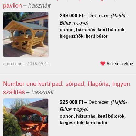
pavilon
– használt
289 000
Ft
–
Debrecen
(Hajdú-
Bihar megye)
otthon, háztartás, kerti bútorok,
kiegészítők, kerti bútor
aprodx.hu –
2018.09.01.
Kedvencekbe
Number one kerti pad, sörpad, filagória, ingyen
szállítás
– használt
225 000
Ft
–
Debrecen
(Hajdú-
Bihar megye)
otthon, háztartás, kerti bútorok,
kiegészítők, kerti bútor