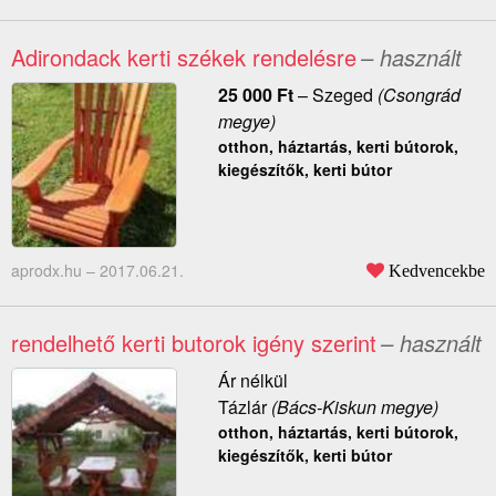
Adirondack kerti székek rendelésre
– használt
25 000
Ft
–
Szeged
(Csongrád
megye)
otthon, háztartás, kerti bútorok,
kiegészítők, kerti bútor
aprodx.hu –
2017.06.21.
Kedvencekbe
rendelhető kerti butorok igény szerint
– használt
Ár nélkül
Tázlár
(Bács-Kiskun megye)
otthon, háztartás, kerti bútorok,
kiegészítők, kerti bútor