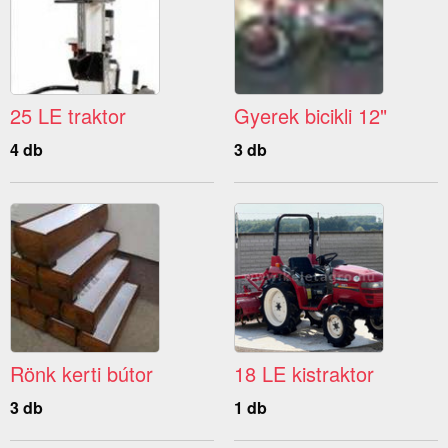
25 LE traktor
Gyerek bicikli 12"
4 db
3 db
Rönk kerti bútor
18 LE kistraktor
3 db
1 db