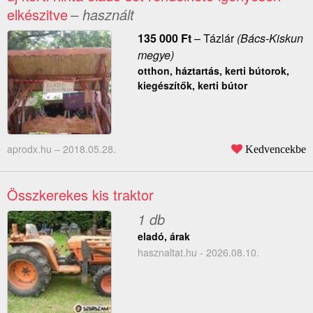
elkészitve
– használt
135 000
Ft
–
Tázlár
(Bács-Kiskun
megye)
otthon, háztartás, kerti bútorok,
kiegészítők, kerti bútor
aprodx.hu –
2018.05.28.
Kedvencekbe
Összkerekes kis traktor
1 db
eladó, árak
hasznaltat.hu - 2026.08.10.