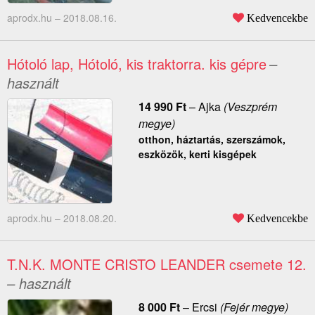
aprodx.hu –
2018.08.16.
Kedvencekbe
Hótoló lap, Hótoló, kis traktorra. kis gépre
–
használt
14 990
Ft
–
Ajka
(Veszprém
megye)
otthon, háztartás, szerszámok,
eszközök, kerti kisgépek
aprodx.hu –
2018.08.20.
Kedvencekbe
T.N.K. MONTE CRISTO LEANDER csemete 12.
– használt
8 000
Ft
–
Ercsi
(Fejér megye)