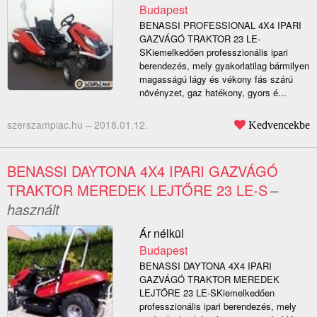
Budapest
BENASSI PROFESSIONAL 4X4 IPARI
GAZVÁGÓ TRAKTOR 23 LE-
SKiemelkedően professzionális ipari
berendezés, mely gyakorlatilag bármilyen
magasságú lágy és vékony fás szárú
növényzet, gaz hatékony, gyors é...
szerszampiac.hu –
2018.01.12.
Kedvencekbe
BENASSI DAYTONA 4X4 IPARI GAZVÁGÓ
TRAKTOR MEREDEK LEJTŐRE 23 LE-S
–
használt
Ár nélkül
Budapest
BENASSI DAYTONA 4X4 IPARI
GAZVÁGÓ TRAKTOR MEREDEK
LEJTŐRE 23 LE-SKiemelkedően
professzionális ipari berendezés, mely