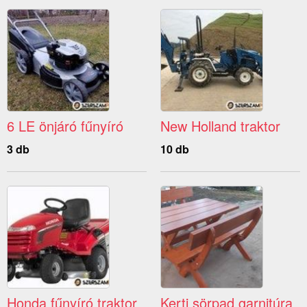
6 LE önjáró fűnyíró
New Holland traktor
3 db
10 db
Honda fűnyíró traktor
Kerti sörpad garnitúra