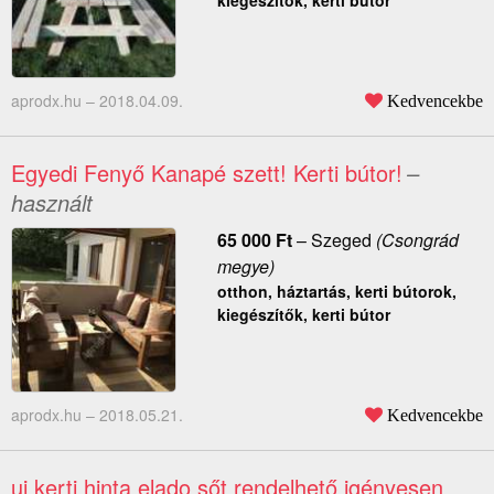
kiegészítők, kerti bútor
aprodx.hu –
2018.04.09.
Kedvencekbe
Egyedi Fenyő Kanapé szett! Kerti bútor!
–
használt
65 000
Ft
–
Szeged
(Csongrád
megye)
otthon, háztartás, kerti bútorok,
kiegészítők, kerti bútor
aprodx.hu –
2018.05.21.
Kedvencekbe
uj kerti hinta elado sőt rendelhető igényesen