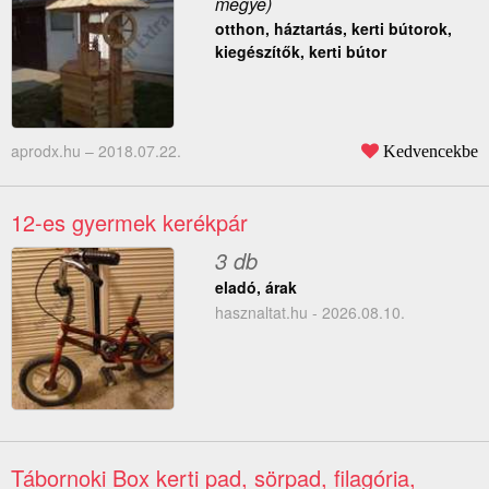
megye)
otthon, háztartás, kerti bútorok,
kiegészítők, kerti bútor
aprodx.hu –
2018.07.22.
Kedvencekbe
12-es gyermek kerékpár
3 db
eladó, árak
hasznaltat.hu - 2026.08.10.
Tábornoki Box kerti pad, sörpad, filagória,