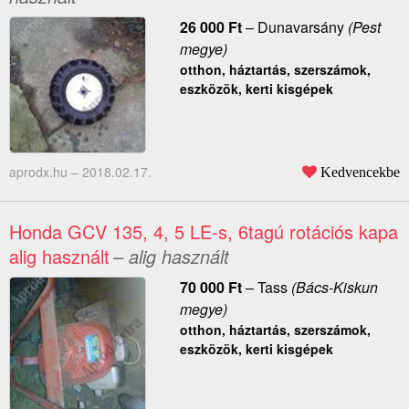
26 000
Ft
–
Dunavarsány
(Pest
megye)
otthon, háztartás, szerszámok,
eszközök, kerti kisgépek
aprodx.hu –
2018.02.17.
Kedvencekbe
Honda GCV 135, 4, 5 LE-s, 6tagú rotációs kapa
alig használt
– alig használt
70 000
Ft
–
Tass
(Bács-Kiskun
megye)
otthon, háztartás, szerszámok,
eszközök, kerti kisgépek