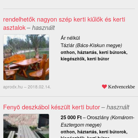
rendelhetők nagyon szép kerti kiűlők és kerti
asztalok
– használt
Ár nélkül
Tázlár
(Bács-Kiskun megye)
otthon, háztartás, kerti bútorok,
kiegészítők, kerti bútor
aprodx.hu –
2018.02.14.
Kedvencekbe
Fenyö deszkábol készült kerti butor
– használt
25 000
Ft
–
Oroszlány
(Komárom-
Esztergom megye)
otthon, háztartás, kerti bútorok,