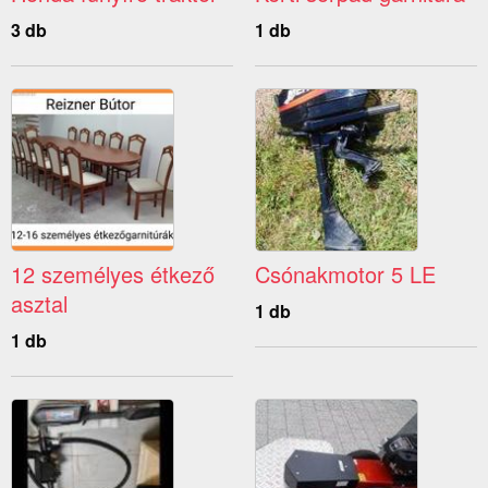
3 db
1 db
12 személyes étkező
Csónakmotor 5 LE
asztal
1 db
1 db