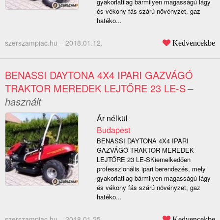
gyakorlatilag bármilyen magasságú lágy
és vékony fás szárú növényzet, gaz
hatéko...
szerszampiac.hu –
2018.01.12.
Kedvencekbe
BENASSI DAYTONA 4X4 IPARI GAZVÁGÓ
TRAKTOR MEREDEK LEJTŐRE 23 LE-S
–
használt
Ár nélkül
Budapest
BENASSI DAYTONA 4X4 IPARI
GAZVÁGÓ TRAKTOR MEREDEK
LEJTŐRE 23 LE-SKiemelkedően
professzionális ipari berendezés, mely
gyakorlatilag bármilyen magasságú lágy
és vékony fás szárú növényzet, gaz
hatéko...
szerszampiac.hu –
2018.01.25.
Kedvencekbe