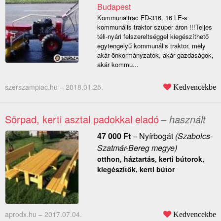
Budapest
Kommunaltrac FD-316, 16 LE-s
kommunális traktor szuper áron !!!Teljes
téli-nyári felszereltséggel kiegészíthető
egytengelyű kommunális traktor, mely
akár önkormányzatok, akár gazdaságok,
akár kommu...
szerszampiac.hu –
2018.01.25.
Kedvencekbe
Sörpad, kerti asztal padokkal eladó
– használt
47 000
Ft
–
Nyírbogát
(Szabolcs-
Szatmár-Bereg megye)
otthon, háztartás, kerti bútorok,
kiegészítők, kerti bútor
aprodx.hu –
2017.07.04.
Kedvencekbe