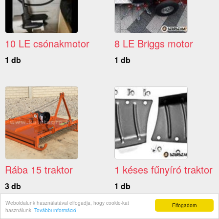
10 LE csónakmotor
8 LE Briggs motor
1 db
1 db
Rába 15 traktor
1 késes fűnyíró traktor
3 db
1 db
Weboldalunk használatával elfogadja, hogy cookie-kat
Elfogadom
használunk.
További információ