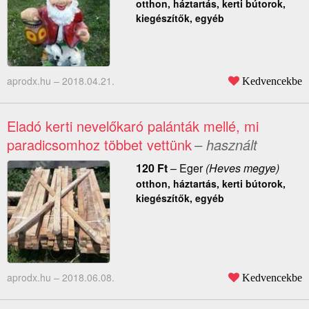
otthon, háztartás, kerti bútorok,
kiegészítők, egyéb
aprodx.hu –
2018.04.21.
Kedvencekbe
Eladó kerti nevelőkaró palánták mellé, mi
paradicsomhoz többet vettünk
– használt
120
Ft
–
Eger
(Heves megye)
otthon, háztartás, kerti bútorok,
kiegészítők, egyéb
aprodx.hu –
2018.06.08.
Kedvencekbe