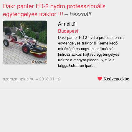
Dakr panter FD-2 hydro professzionális
egytengelyes traktor !!!
– használt
Ár nélkül
Budapest
Dakr panter FD-2 hydro professzionális
egytengelyes traktor !!!Kiemelkedő
minőségű és nagy teljesítményű
hidrosztatikus hajtású egytengelyes
traktor a magyar piacon, 6, 5 le-s
briggs&stratton ipari...
szerszampiac.hu –
2018.01.12.
Kedvencekbe