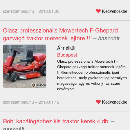
szerszampiac.hu –
2018.01.30.
Kedvencekbe
Olasz professzionális Mowertech F-Ghepard
gazvágó traktor meredek lejtőre !!!
– használt
Ár nélkül
Budapest
Olasz professzionális Mowertech F-
Ghepard gazvágó traktor meredek lejtőre
!!!Kiemelkedően professzionális ipari
berendezés, mely gyakorlatilag bármilyen
magasságú lágy és vékony fás szárú
növényzet...
szerszampiac.hu –
2018.01.12.
Kedvencekbe
Robi kapálógéphez kis traktor kerék 4 db.
–
használt