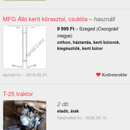
MFG Álló kerti körasztal, csuklós
– használt
9 999
Ft
–
Szeged
(Csongrád
megye)
otthon, háztartás, kerti bútorok,
kiegészítők, kerti bútor
aprodx.hu –
2018.05.31.
Kedvencekbe
T-25 traktor
2 db
eladó, árak
hasznaltat.hu - 2026.08.10.