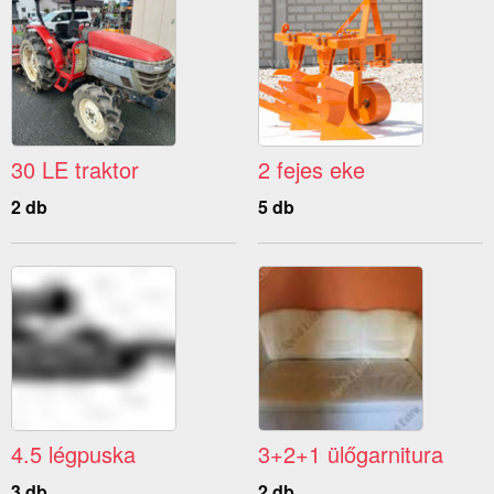
30 LE traktor
2 fejes eke
2 db
5 db
4.5 légpuska
3+2+1 ülőgarnitura
3 db
2 db