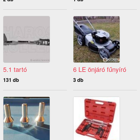
5.1 tartó
6 LE önjáró fűnyíró
131 db
3 db