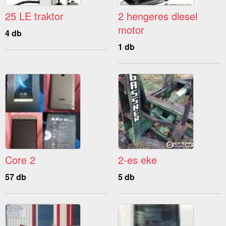
25 LE traktor
2 hengeres diesel
motor
4 db
1 db
Core 2
2-es eke
57 db
5 db