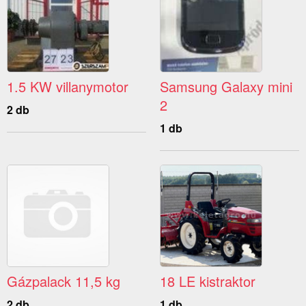
1.5 KW villanymotor
Samsung Galaxy mini
2
2 db
1 db
Gázpalack 11,5 kg
18 LE kistraktor
2 db
1 db