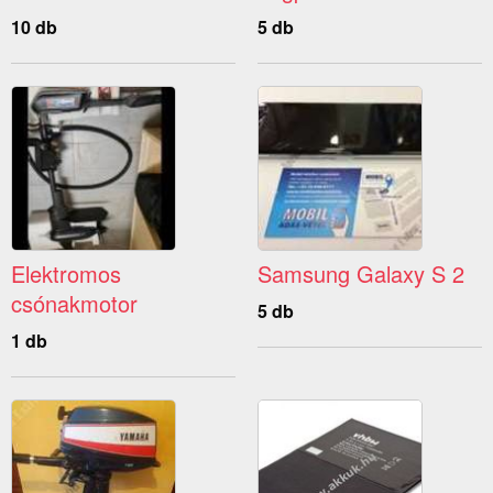
10 db
5 db
Elektromos
Samsung Galaxy S 2
csónakmotor
5 db
1 db