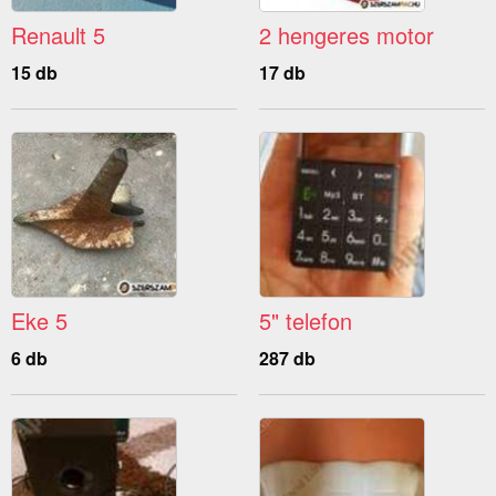
Renault 5
2 hengeres motor
15 db
17 db
Eke 5
5" telefon
6 db
287 db