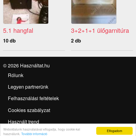
5.1 hangfal
3+2+1+1 ülőgarnitúra
10 db
2 db
© 2026 Használtat.hu
Rólunk
Legyen partnerünk
Felhasználási feltételek
Cookies szabályzat
Használt trend
Weboldalunk használatával elfogadja, hogy cookie-kat
Elfogadom
Hirdetésfeladás
használunk.
További információ