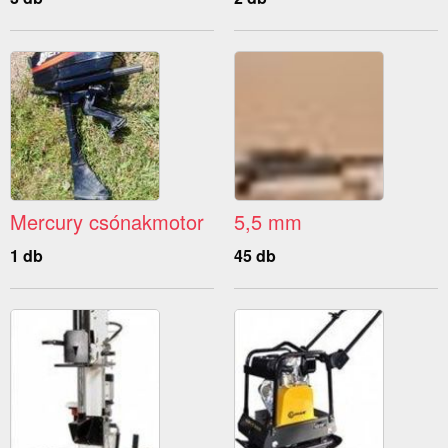
Mercury csónakmotor
5,5 mm
1 db
45 db