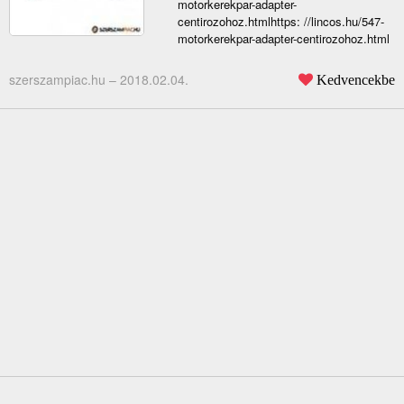
motorkerekpar-adapter-
centirozohoz.htmlhttps: //lincos.hu/547-
motorkerekpar-adapter-centirozohoz.html
szerszampiac.hu –
2018.02.04.
Kedvencekbe