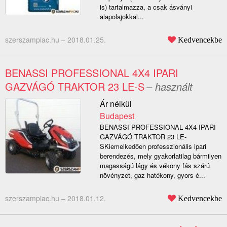
is) tartalmazza, a csak ásványi
alapolajokkal...
szerszampiac.hu –
2018.01.25.
Kedvencekbe
BENASSI PROFESSIONAL 4X4 IPARI
GAZVÁGÓ TRAKTOR 23 LE-S
– használt
Ár nélkül
Budapest
BENASSI PROFESSIONAL 4X4 IPARI
GAZVÁGÓ TRAKTOR 23 LE-
SKiemelkedően professzionális ipari
berendezés, mely gyakorlatilag bármilyen
magasságú lágy és vékony fás szárú
növényzet, gaz hatékony, gyors é...
szerszampiac.hu –
2018.01.12.
Kedvencekbe