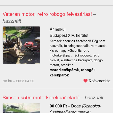
Veterán motor, retro robogó felvásárlás!
–
használt
Ár nélkül
Budapest XIV. kerület
Keresek azonnali fizetéssel! Rég nem
használt, feleslegessé vált, retro autót,
kis és nagy köbcentis retro
motorkerékpárt, régi robogót, retro
biciklit, elektromos kerékpárt, dongó
motort, stabilmo...
motorkerékpárok, robogók,
kerékpárok
lxo.hu –
2023.04.20.
Kedvencekbe
Simson s50n motorkerékpár eladó
– használt
90 000
Ft
–
Döge
(Szabolcs-
Szatmár-Bereg megye)