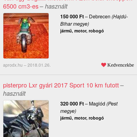
6500 cm3-es
– használt
150 000
Ft
–
Debrecen
(Hajdú-
Bihar megye)
jármű, motor, robogó
aprodx.hu –
2018.01.26.
Kedvencekbe
pisterpro Lxr gyári 2017 Sport 10 km futott
–
használt
320 000
Ft
–
Maglód
(Pest
megye)
jármű, motor, robogó