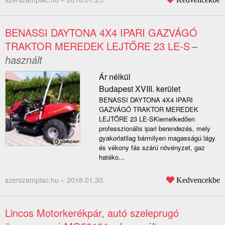
BENASSI DAYTONA 4X4 IPARI GAZVÁGÓ
TRAKTOR MEREDEK LEJTŐRE 23 LE-S
–
használt
Ár nélkül
Budapest XVIII. kerület
BENASSI DAYTONA 4X4 IPARI
GAZVÁGÓ TRAKTOR MEREDEK
LEJTŐRE 23 LE-SKiemelkedően
professzionális ipari berendezés, mely
gyakorlatilag bármilyen magasságú lágy
és vékony fás szárú növényzet, gaz
hatéko...
szerszampiac.hu –
2018.01.30.
Kedvencekbe
Lincos Motorkerékpár, autó szeleprugó