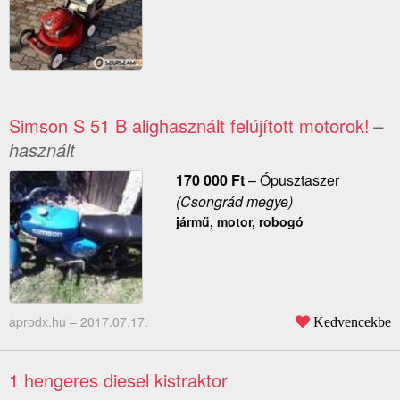
Simson S 51 B alighasznált felújított motorok!
–
használt
170 000
Ft
–
Ópusztaszer
(Csongrád megye)
jármű, motor, robogó
aprodx.hu –
2017.07.17.
Kedvencekbe
1 hengeres diesel kistraktor