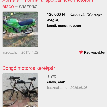
eladó
– használt
120 000
Ft
–
Kaposvár
(Somogy
megye)
jármű, motor, robogó
aprodx.hu –
2017.11.29.
Kedvencekbe
Dongó motoros kerékpár
1 db
eladó, árak
hasznaltat.hu - 2026.08.08.