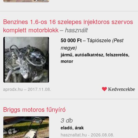
Benzines 1.6-os 16 szelepes injektoros szervos
komplett motorblokk
– használt
50 000
Ft
–
Tápiószele
(Pest
megye)
jármű, autóalkatrész, felszerelés,
motor
aprodx.hu –
2017.11.08.
Kedvencekbe
Briggs motoros fűnyíró
3 db
eladó, árak
hasznaltat.hu - 2026.08.08.