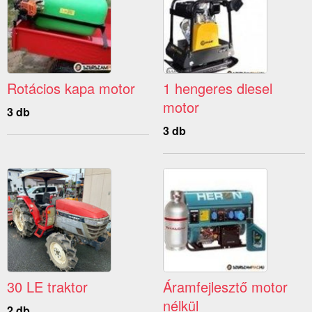
Rotácios kapa motor
1 hengeres diesel
motor
3 db
3 db
30 LE traktor
Áramfejlesztő motor
nélkül
2 db