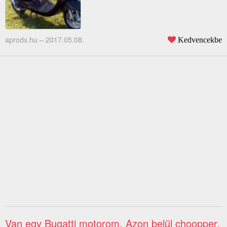
aprodx.hu –
2017.05.08.
Kedvencekbe
Van egy Bugatti motorom. Azon belül choopper.