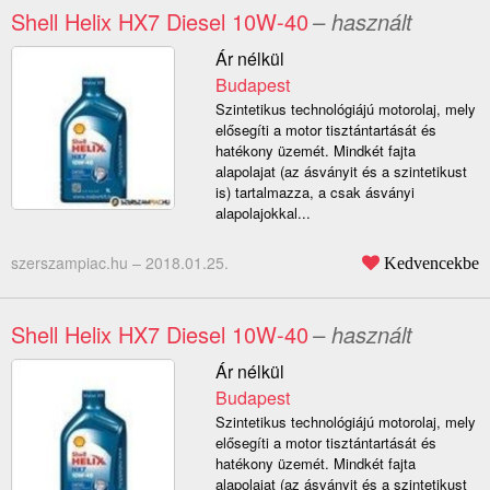
Shell Helix HX7 Diesel 10W-40
– használt
Ár nélkül
Budapest
Szintetikus technológiájú motorolaj, mely
elősegíti a motor tisztántartását és
hatékony üzemét. Mindkét fajta
alapolajat (az ásványit és a szintetikust
is) tartalmazza, a csak ásványi
alapolajokkal...
szerszampiac.hu –
2018.01.25.
Kedvencekbe
Shell Helix HX7 Diesel 10W-40
– használt
Ár nélkül
Budapest
Szintetikus technológiájú motorolaj, mely
elősegíti a motor tisztántartását és
hatékony üzemét. Mindkét fajta
alapolajat (az ásványit és a szintetikust