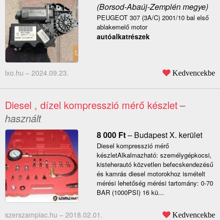
(Borsod-Abaúj-Zemplén megye)
PEUGEOT 307 (3A/C) 2001/10 bal első
ablakemelő motor
autóalkatrészek
lxo.hu –
2024.09.23.
Kedvencekbe
Diesel , dízel kompresszió mérő készlet
–
használt
8 000
Ft
–
Budapest X. kerület
Diesel kompresszió mérő
készletAlkalmazható: személygépkocsi,
kisteherautó közvetlen befecskendezésű
és kamrás diesel motorokhoz ismételt
mérési lehetőség mérési tartomány: 0-70
BAR (1000PSI) 16 kü...
szerszampiac.hu –
2018.02.01.
Kedvencekbe