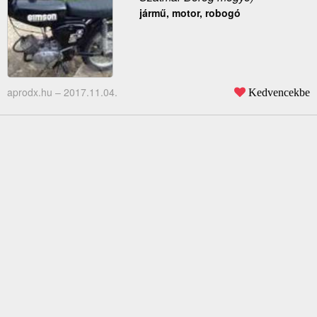
jármű, motor, robogó
aprodx.hu –
2017.11.04.
Kedvencekbe