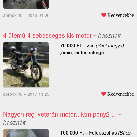
aprodx.hu –
2018.01.06.
Kedvencekbe
4 ütemü 4 sebességes kis motor
– használt
79 000
Ft
–
Vác
(Pest megye)
jármű, motor, robogó
aprodx.hu –
2017.11.25.
Kedvencekbe
Nagyon régi veterán motor.. ktm pony2 ...
–
használt
100 000
Ft
–
Fülöpszállás
(Bács-