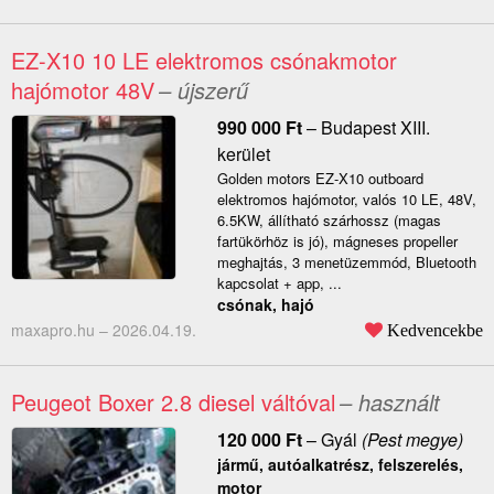
EZ-X10 10 LE elektromos csónakmotor
hajómotor 48V
– újszerű
990 000
Ft
–
Budapest XIII.
kerület
Golden motors EZ-X10 outboard
elektromos hajómotor, valós 10 LE, 48V,
6.5KW, állítható szárhossz (magas
fartükörhöz is jó), mágneses propeller
meghajtás, 3 menetüzemmód, Bluetooth
kapcsolat + app, ...
csónak, hajó
maxapro.hu –
2026.04.19.
Kedvencekbe
Peugeot Boxer 2.8 diesel váltóval
– használt
120 000
Ft
–
Gyál
(Pest megye)
jármű, autóalkatrész, felszerelés,
motor