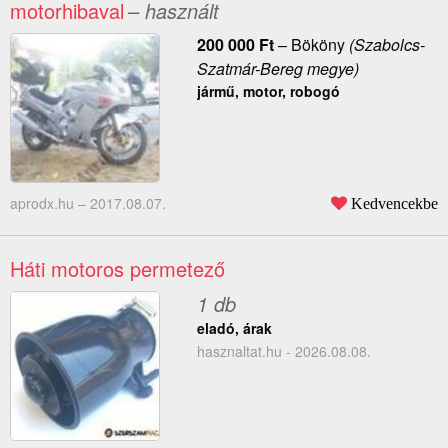
motorhibaval
– használt
200 000
Ft
–
Bököny
(Szabolcs-
Szatmár-Bereg megye)
jármű, motor, robogó
aprodx.hu –
2017.08.07.
Kedvencekbe
Háti motoros permetező
1 db
eladó, árak
hasznaltat.hu - 2026.08.08.