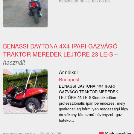
hasznaltat.hu - 2026.08.08.
BENASSI DAYTONA 4X4 IPARI GAZVÁGÓ
TRAKTOR MEREDEK LEJTŐRE 23 LE-S
–
használt
Ár nélkül
Budapest
BENASSI DAYTONA 4X4 IPARI
GAZVÁGÓ TRAKTOR MEREDEK
LEJTŐRE 23 LE-SKiemelkedően
professzionális ipari berendezés, mely
gyakorlatilag bármilyen magasságú lágy
és vékony fás szárú növényzet, gaz
hatéko...
szerszampiac.hu –
2018.01.25.
Kedvencekbe