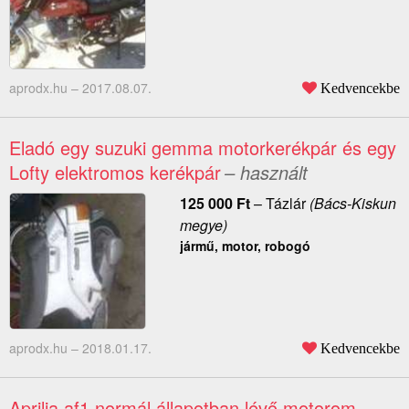
aprodx.hu –
2017.08.07.
Kedvencekbe
Eladó egy suzuki gemma motorkerékpár és egy
Lofty elektromos kerékpár
– használt
125 000
Ft
–
Tázlár
(Bács-Kiskun
megye)
jármű, motor, robogó
aprodx.hu –
2018.01.17.
Kedvencekbe
Aprilia af1 normál állapotban lévő motorom