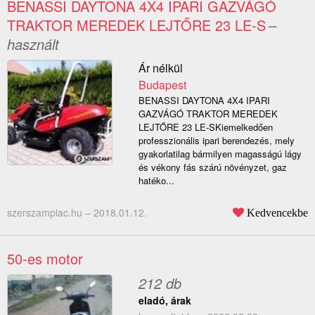
BENASSI DAYTONA 4X4 IPARI GAZVÁGÓ
TRAKTOR MEREDEK LEJTŐRE 23 LE-S
–
használt
Ár nélkül
Budapest
BENASSI DAYTONA 4X4 IPARI
GAZVÁGÓ TRAKTOR MEREDEK
LEJTŐRE 23 LE-SKiemelkedően
professzionális ipari berendezés, mely
gyakorlatilag bármilyen magasságú lágy
és vékony fás szárú növényzet, gaz
hatéko...
szerszampiac.hu –
2018.01.12.
Kedvencekbe
50-es motor
212 db
eladó, árak