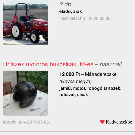
2 db
eladó, árak
hasznaltat.hu - 2026.08.08.
Uniszex motoros bukósisak, M-es
– használt
12 000
Ft
–
Mátraderecske
(Heves megye)
jármű, motor, robogó tartozék,
ruházat, sisak
aprodx.hu –
2017.07.06.
Kedvencekbe