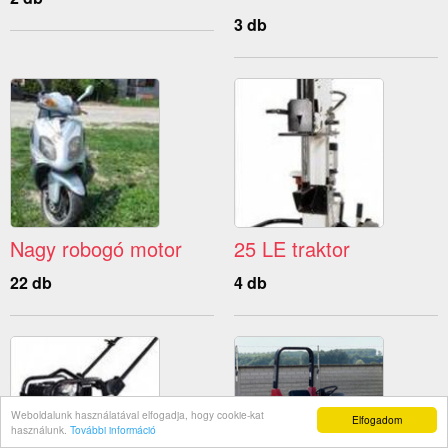
3 db
Nagy robogó motor
25 LE traktor
22 db
4 db
Weboldalunk használatával elfogadja, hogy cookie-kat
Elfogadom
használunk.
További információ