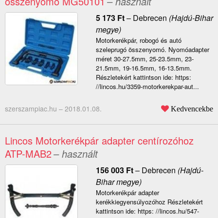
összenyomó MG50101
– használt
5 173
Ft
–
Debrecen
(Hajdú-Bihar
megye)
Motorkerékpár, robogó és autó
szeleprugó összenyomó. Nyomóadapter
méret 30-27.5mm, 25-23.5mm, 23-
21.5mm, 19-16.5mm, 16-13.5mm.
Részletekért kattintson ide: https:
//lincos.hu/3359-motorkerekpar-aut...
szerszampiac.hu –
2018.01.08.
Kedvencekbe
Lincos Motorkerékpár adapter centírozóhoz
ATP-MAB2
– használt
156 003
Ft
–
Debrecen
(Hajdú-
Bihar megye)
Motorkerékpár adapter
kerékkiegyensúlyozóhoz Részletekért
kattintson ide: https: //lincos.hu/547-