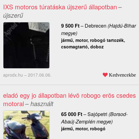
IXS motoros túratáska újszerű állapotban
–
újszerű
9 500
Ft
–
Debrecen
(Hajdú-Bihar
megye)
jármű, motor, robogó tartozék,
csomagtartó, doboz
aprodx.hu –
2017.06.06.
Kedvencekbe
eladó egy jo állapotban lévö robogo erös csedes
motoral
– használt
65 000
Ft
–
Sajópetri
(Borsod-
Abaúj-Zemplén megye)
jármű, motor, robogó