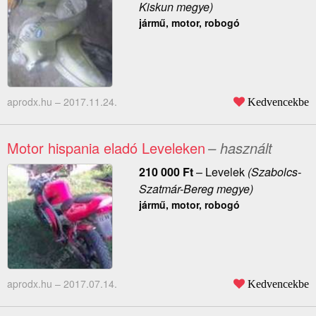
Kiskun megye)
jármű, motor, robogó
aprodx.hu –
2017.11.24.
Kedvencekbe
Motor hispania eladó Leveleken
– használt
210 000
Ft
–
Levelek
(Szabolcs-
Szatmár-Bereg megye)
jármű, motor, robogó
aprodx.hu –
2017.07.14.
Kedvencekbe