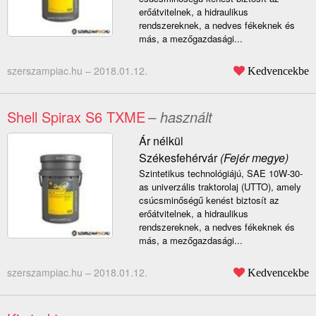
erőátvitelnek, a hidraulikus
rendszereknek, a nedves fékeknek és
más, a mezőgazdasági...
szerszampiac.hu –
2018.01.12.
Kedvencekbe
Shell Spirax S6 TXME
– használt
Ár nélkül
Székesfehérvár
(Fejér megye)
Szintetikus technológiájú, SAE 10W-30-
as univerzális traktorolaj (UTTO), amely
csúcsminőségű kenést biztosít az
erőátvitelnek, a hidraulikus
rendszereknek, a nedves fékeknek és
más, a mezőgazdasági...
szerszampiac.hu –
2018.01.12.
Kedvencekbe