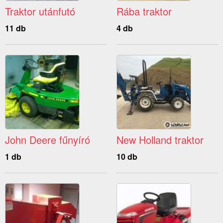
Traktor utánfutó
Rába traktor
11 db
4 db
John Deere fűnyíró
New Holland traktor
1 db
10 db