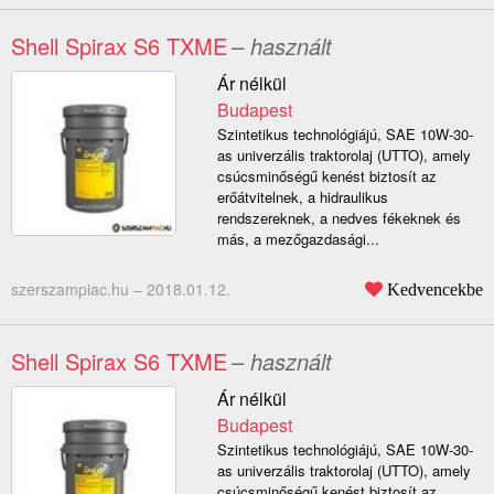
Shell Spirax S6 TXME
– használt
Ár nélkül
Budapest
Szintetikus technológiájú, SAE 10W-30-
as univerzális traktorolaj (UTTO), amely
csúcsminőségű kenést biztosít az
erőátvitelnek, a hidraulikus
rendszereknek, a nedves fékeknek és
más, a mezőgazdasági...
szerszampiac.hu –
2018.01.12.
Kedvencekbe
Shell Spirax S6 TXME
– használt
Ár nélkül
Budapest
Szintetikus technológiájú, SAE 10W-30-
as univerzális traktorolaj (UTTO), amely
csúcsminőségű kenést biztosít az