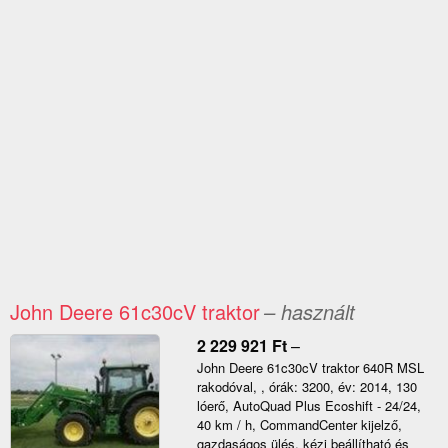
John Deere 61c30cV traktor
– használt
2 229 921
Ft
–
John Deere 61c30cV traktor 640R MSL
rakodóval, , órák: 3200, év: 2014, 130
lóerő, AutoQuad Plus Ecoshift - 24/24,
40 km / h, CommandCenter kijelző,
gazdaságos ülés, kézi beállítható és