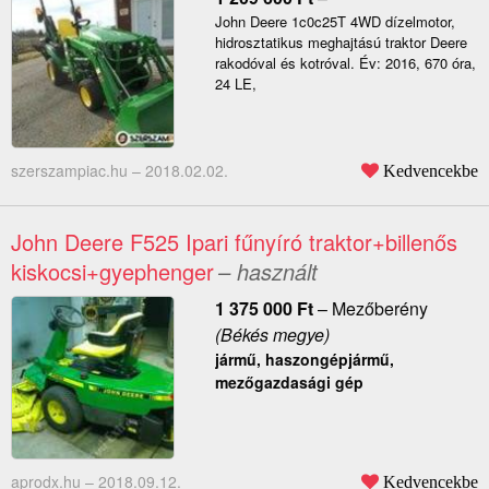
John Deere 1c0c25T 4WD dízelmotor,
hidrosztatikus meghajtású traktor Deere
rakodóval és kotróval. Év: 2016, 670 óra,
24 LE,
szerszampiac.hu –
2018.02.02.
Kedvencekbe
John Deere F525 Ipari fűnyíró traktor+billenős
kiskocsi+gyephenger
– használt
1 375 000
Ft
–
Mezőberény
(Békés megye)
jármű, haszongépjármű,
mezőgazdasági gép
aprodx.hu –
2018.09.12.
Kedvencekbe