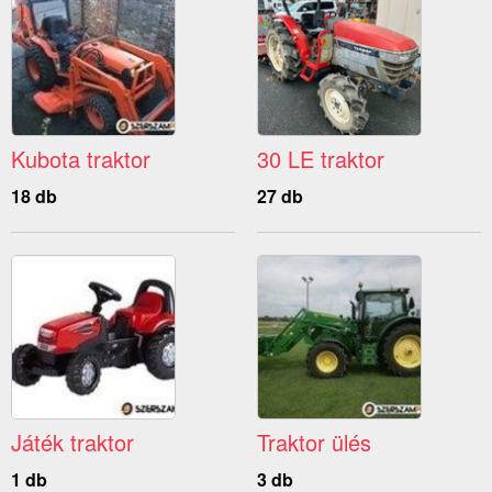
Kubota traktor
30 LE traktor
18 db
27 db
Játék traktor
Traktor ülés
1 db
3 db