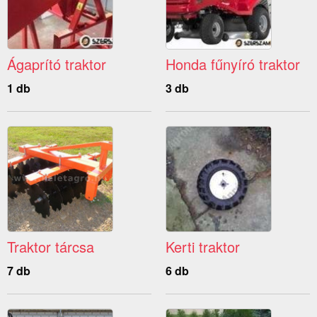
Ágaprító traktor
Honda fűnyíró traktor
1 db
3 db
Traktor tárcsa
Kerti traktor
7 db
6 db