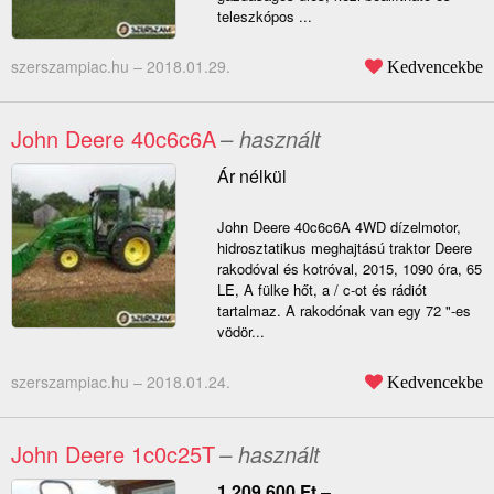
teleszkópos ...
szerszampiac.hu –
2018.01.29.
Kedvencekbe
John Deere 40c6c6A
– használt
Ár nélkül
John Deere 40c6c6A 4WD dízelmotor,
hidrosztatikus meghajtású traktor Deere
rakodóval és kotróval, 2015, 1090 óra, 65
LE, A fülke hőt, a / c-ot és rádiót
tartalmaz. A rakodónak van egy 72 "-es
vödör...
szerszampiac.hu –
2018.01.24.
Kedvencekbe
John Deere 1c0c25T
– használt
1 209 600
Ft
–