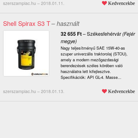
szerszampiac.hu –
2018.01.11.
Kedvencekbe
Shell Spirax S3 T
– használt
32 655
Ft
–
Székesfehérvár
(Fejér
megye)
Nagy teljesítményű SAE 15W-40-as
szuper univerzális traktorolaj (STOU),
amely a modern mezőgazdasági
berendezések széles körében való
használatra lett kifejlesztve.
Specifikációk: API GL-4. Masse...
szerszampiac.hu –
2018.01.13.
Kedvencekbe