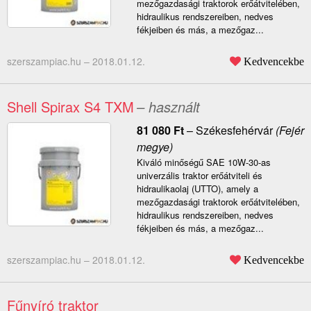
mezőgazdasági traktorok erőátvitelében,
hidraulikus rendszereiben, nedves
fékjeiben és más, a mezőgaz...
szerszampiac.hu –
2018.01.12.
Kedvencekbe
Shell Spirax S4 TXM
– használt
81 080
Ft
–
Székesfehérvár
(Fejér
megye)
Kiváló minőségű SAE 10W-30-as
univerzális traktor erőátviteli és
hidraulikaolaj (UTTO), amely a
mezőgazdasági traktorok erőátvitelében,
hidraulikus rendszereiben, nedves
fékjeiben és más, a mezőgaz...
szerszampiac.hu –
2018.01.12.
Kedvencekbe
Fűnyíró traktor