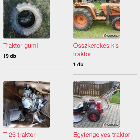
Traktor gumi
Összkerekes kis
traktor
19 db
1 db
T-25 traktor
Egytengelyes traktor