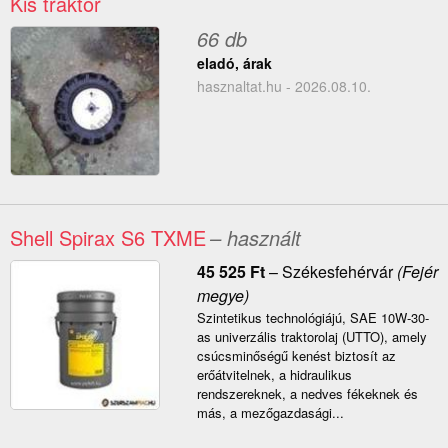
Kis traktor
66 db
eladó, árak
hasznaltat.hu - 2026.08.10.
Shell Spirax S6 TXME
– használt
45 525
Ft
–
Székesfehérvár
(Fejér
megye)
Szintetikus technológiájú, SAE 10W-30-
as univerzális traktorolaj (UTTO), amely
csúcsminőségű kenést biztosít az
erőátvitelnek, a hidraulikus
rendszereknek, a nedves fékeknek és
más, a mezőgazdasági...