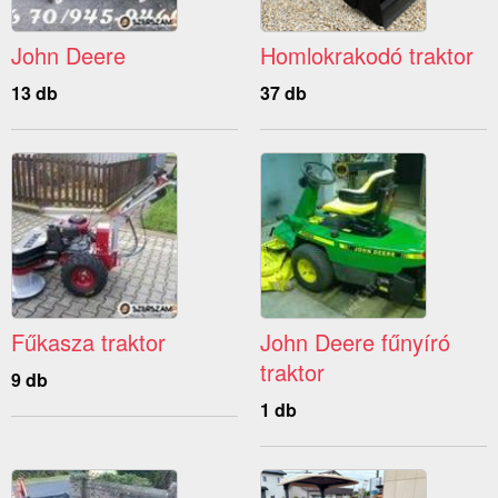
John Deere
Homlokrakodó traktor
13 db
37 db
Fűkasza traktor
John Deere fűnyíró
traktor
9 db
1 db