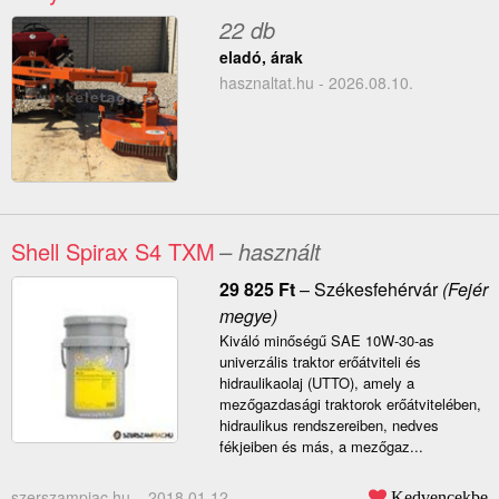
22 db
eladó, árak
hasznaltat.hu - 2026.08.10.
Shell Spirax S4 TXM
– használt
29 825
Ft
–
Székesfehérvár
(Fejér
megye)
Kiváló minőségű SAE 10W-30-as
univerzális traktor erőátviteli és
hidraulikaolaj (UTTO), amely a
mezőgazdasági traktorok erőátvitelében,
hidraulikus rendszereiben, nedves
fékjeiben és más, a mezőgaz...
szerszampiac.hu –
2018.01.12.
Kedvencekbe