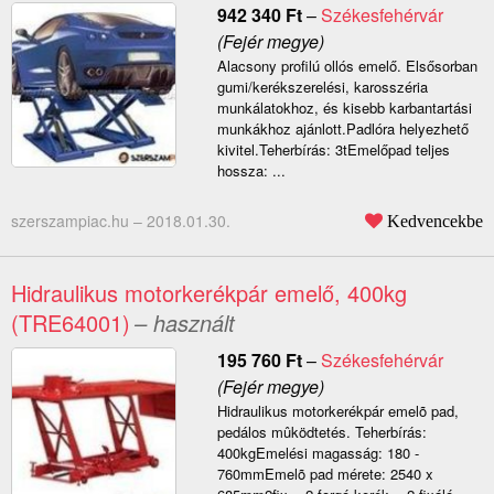
942 340
Ft
–
Székesfehérvár
(Fejér megye)
Alacsony profilú ollós emelő. Elsősorban
gumi/kerékszerelési, karosszéria
munkálatokhoz, és kisebb karbantartási
munkákhoz ajánlott.Padlóra helyezhető
kivitel.Teherbírás: 3tEmelőpad teljes
hossza: ...
szerszampiac.hu –
2018.01.30.
Kedvencekbe
Hidraulikus motorkerékpár emelő, 400kg
(TRE64001)
– használt
195 760
Ft
–
Székesfehérvár
(Fejér megye)
Hidraulikus motorkerékpár emelõ pad,
pedálos mûködtetés. Teherbírás:
400kgEmelési magasság: 180 -
760mmEmelõ pad mérete: 2540 x