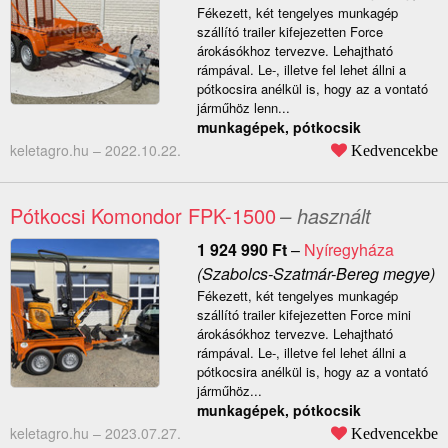
Fékezett, két tengelyes munkagép
szállító trailer kifejezetten Force
árokásókhoz tervezve. Lehajtható
rámpával. Le-, illetve fel lehet állni a
pótkocsira anélkül is, hogy az a vontató
járműhöz lenn...
munkagépek, pótkocsik
keletagro.hu –
2022.10.22.
Kedvencekbe
Pótkocsi Komondor FPK-1500
– használt
1 924 990
Ft
–
Nyíregyháza
(Szabolcs-Szatmár-Bereg megye)
Fékezett, két tengelyes munkagép
szállító trailer kifejezetten Force mini
árokásókhoz tervezve. Lehajtható
rámpával. Le-, illetve fel lehet állni a
pótkocsira anélkül is, hogy az a vontató
járműhöz...
munkagépek, pótkocsik
keletagro.hu –
2023.07.27.
Kedvencekbe