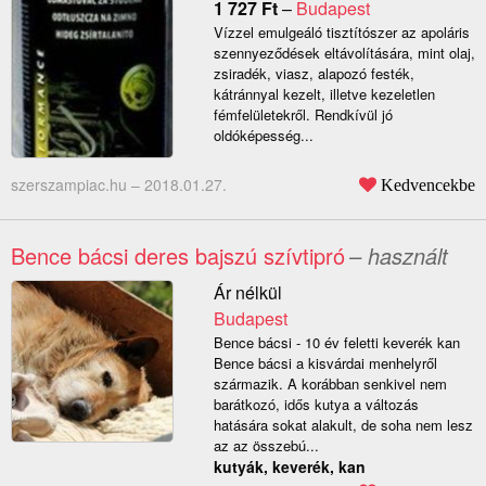
1 727
Ft
–
Budapest
Vízzel emulgeáló tisztítószer az apoláris
szennyeződések eltávolítására, mint olaj,
zsiradék, viasz, alapozó festék,
kátránnyal kezelt, illetve kezeletlen
fémfelületekről. Rendkívül jó
oldóképesség...
szerszampiac.hu –
2018.01.27.
Kedvencekbe
Bence bácsi deres bajszú szívtipró
– használt
Ár nélkül
Budapest
Bence bácsi - 10 év feletti keverék kan
Bence bácsi a kisvárdai menhelyről
származik. A korábban senkivel nem
barátkozó, idős kutya a változás
hatására sokat alakult, de soha nem lesz
az az összebú...
kutyák, keverék, kan