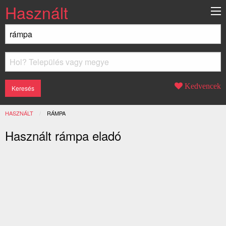
Használt
Kedvencek
HASZNÁLT
JELENLEGI:
RÁMPA
Használt rámpa eladó