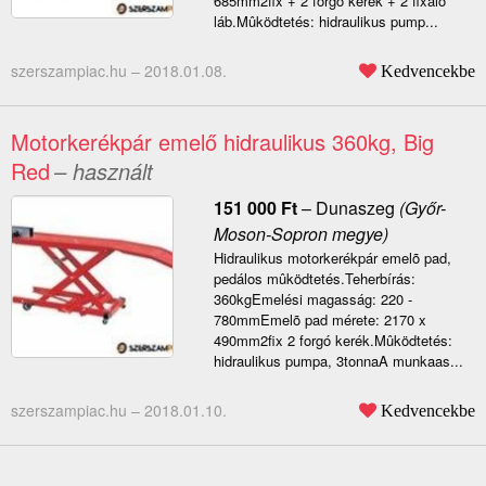
685mm2fix + 2 forgó kerék + 2 fixáló
láb.Mûködtetés: hidraulikus pump...
szerszampiac.hu –
2018.01.08.
Kedvencekbe
Motorkerékpár emelő hidraulikus 360kg, Big
Red
– használt
151 000
Ft
–
Dunaszeg
(Győr-
Moson-Sopron megye)
Hidraulikus motorkerékpár emelõ pad,
pedálos mûködtetés.Teherbírás:
360kgEmelési magasság: 220 -
780mmEmelõ pad mérete: 2170 x
490mm2fix 2 forgó kerék.Mûködtetés:
hidraulikus pumpa, 3tonnaA munkaas...
szerszampiac.hu –
2018.01.10.
Kedvencekbe