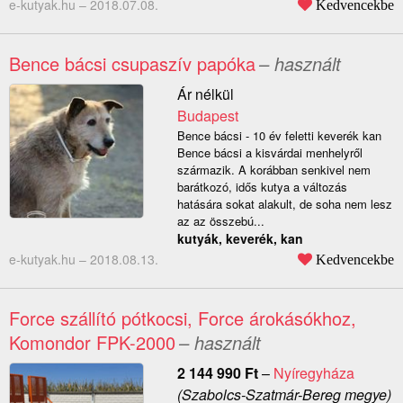
e-kutyak.hu –
2018.07.08.
Kedvencekbe
Bence bácsi csupaszív papóka
– használt
Ár nélkül
Budapest
Bence bácsi - 10 év feletti keverék kan
Bence bácsi a kisvárdai menhelyről
származik. A korábban senkivel nem
barátkozó, idős kutya a változás
hatására sokat alakult, de soha nem lesz
az az összebú...
kutyák, keverék, kan
e-kutyak.hu –
2018.08.13.
Kedvencekbe
Force szállító pótkocsi, Force árokásókhoz,
Komondor FPK-2000
– használt
2 144 990
Ft
–
Nyíregyháza
(Szabolcs-Szatmár-Bereg megye)