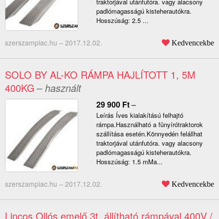
traktorjával utánfutóra. vagy alacsony
padlómagasságú kisteherautókra.
Hosszúság: 2.5 ...
szerszampiac.hu –
2017.12.02.
Kedvencekbe
SOLO BY AL-KO RÁMPA HAJLÍTOTT 1, 5M
400KG
– használt
29 900
Ft
–
Leírás Íves kialakítású felhajtó
rámpa.Használható a fûnyírótraktorok
szállítása esetén.Könnyedén felállhat
traktorjával utánfutóra. vagy alacsony
padlómagasságú kisteherautókra.
Hosszúság: 1.5 mMa...
szerszampiac.hu –
2017.12.02.
Kedvencekbe
Lincos Ollós emelő 3t, állítható rámpával 400V /