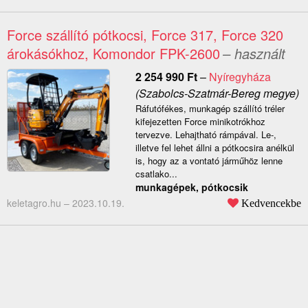
Force szállító pótkocsi, Force 317, Force 320
árokásókhoz, Komondor FPK-2600
– használt
2 254 990
Ft
–
Nyíregyháza
(Szabolcs-Szatmár-Bereg megye)
Ráfutófékes, munkagép szállító tréler
kifejezetten Force minikotrókhoz
tervezve. Lehajtható rámpával. Le-,
illetve fel lehet állni a pótkocsira anélkül
is, hogy az a vontató járműhöz lenne
csatlako...
munkagépek, pótkocsik
keletagro.hu –
2023.10.19.
Kedvencekbe