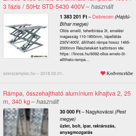
3 fázis / 50Hz STD-5430 400V
– használt
1 383 201
Ft
–
Debrecen
(Hajdú-
Bihar megye)
Ollós emelő, teherbírása 3t, emelési
magasság 110-1850mm, tápellátás
230V/400V, állítható rámpa hossz 1465-
2000mm Részletekért kattintson ide:
https: //lincos.hu/6092-ollos-emelo-3t-
allithato-rampa...
szerszampiac.hu –
2018.02.01.
Kedvencekbe
Rámpa, összehajtható alumínium kihajtva 2, 25
m, 340 kg
– használt
30 000
Ft
–
Nagykovácsi
(Pest
megye)
üzlet, bolt, ipar, raktározás,
anyagmozgatás