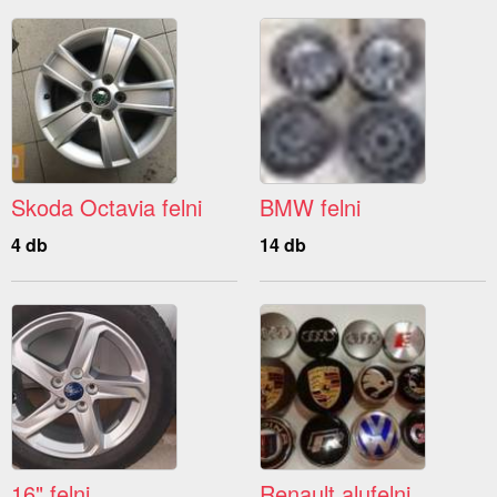
Skoda Octavia felni
BMW felni
4 db
14 db
16" felni
Renault alufelni