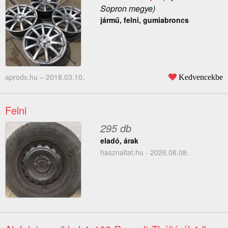
Sopron megye)
jármű, felni, gumiabroncs
aprodx.hu –
2018.03.10.
Kedvencekbe
Felni
295 db
eladó, árak
hasznaltat.hu - 2026.08.08.