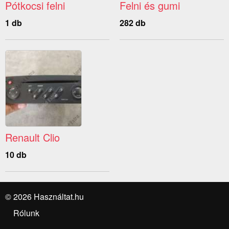
Pótkocsi felni
Felni és gumi
1 db
282 db
Renault Clio
10 db
© 2026 Használtat.hu
Rólunk