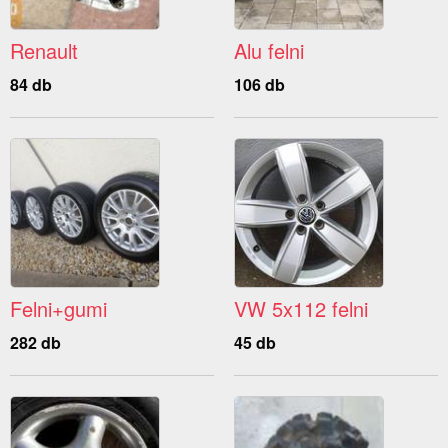
Renault
Alu felni
84 db
106 db
Felni+gumi
VW 5x112 felni
282 db
45 db