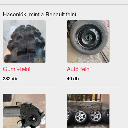
Hasonlók, mint a Renault felni
Gumi+felni
Autó felni
282 db
40 db