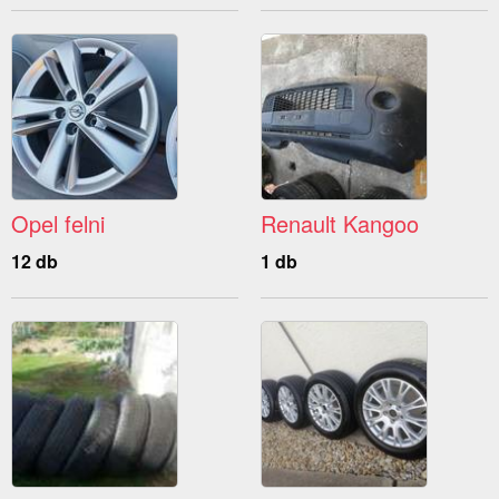
Opel felni
Renault Kangoo
12 db
1 db