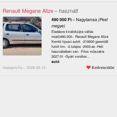
Renault Megane Alize
– használt
490 000
Ft
–
Nagytarcsa
(Pest
megye)
Eladásra kínálok(újra váltás
miatt)490.000.- Renault Megane Alize
Kombi típusú autót. -219000 garantált
futott km. -2.tulajos -2003-as -Heti
használatban van. -Friss műszakis
2027.01 -Gyári vonóhor...
autó
maxapro.hu –
2026.05.12.
Kedvencekbe