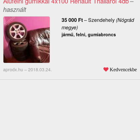
Alufelni gumikkal 4x100 Renault Tháliáról 4db
–
használt
35 000
Ft
–
Szendehely
(Nógrád
megye)
jármű, felni, gumiabroncs
aprodx.hu –
2018.03.24.
Kedvencekbe