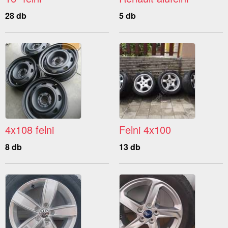
28 db
5 db
4x108 felni
Felni 4x100
8 db
13 db