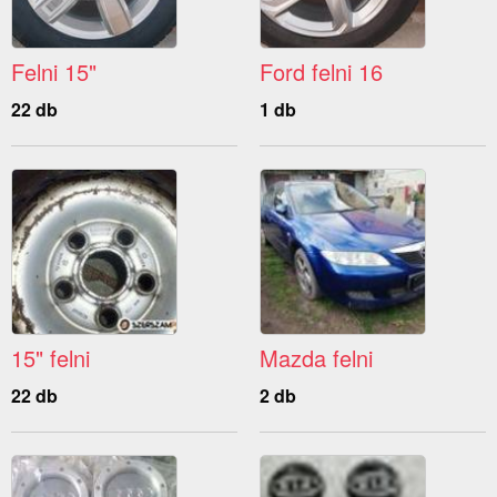
Felni 15"
Ford felni 16
22 db
1 db
15" felni
Mazda felni
22 db
2 db