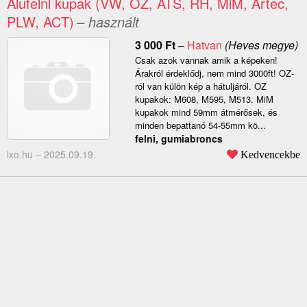
Alufelni kupak (VW, OZ, ATS, RH, MiM, Artec,
PLW, ACT)
– használt
3 000
Ft
–
Hatvan
(Heves megye)
Csak azok vannak amik a képeken!
Árakról érdeklődj, nem mind 3000ft! OZ-
ról van külön kép a hátuljáról. OZ
kupakok: M608, M595, M513. MiM
kupakok mind 59mm átmérősek, és
minden bepattanó 54-55mm kö...
felni, gumiabroncs
lxo.hu –
2025.09.19.
Kedvencekbe