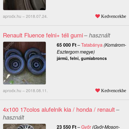
aprodx.hu –
2018.07.24.
Kedvencekbe
Renault Fluence felni+ téli gumi
– használt
65 000
Ft
–
Tatabánya
(Komárom-
Esztergom megye)
jármű, felni, gumiabroncs
aprodx.hu –
2018.08.11.
Kedvencekbe
4x100 17colos alufelnik kia / honda / renault
–
használt
23 550
Ft
–
Győr
(Győr-Moson-