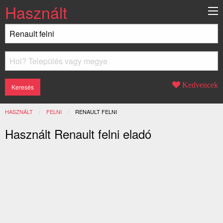
Használt
Kedvencek
HASZNÁLT
FELNI
JELENLEGI:
RENAULT FELNI
Használt Renault felni eladó