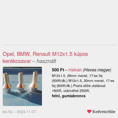
Opel, BMW, Renault M12x1.5 kúpos
kerékcsavar
– használt
500
Ft
–
Hatvan
(Heves megye)
M12x1.5, 28mm menet, 17-es fej
(500ft/db.) M12x1.5, 30mm menet, 17-es
fej (600ft/db.) Posta előre utalással
1600ft, utánvéttel 2500ft.
felni, gumiabroncs
lxo.hu –
2024.11.07.
Kedvencekbe