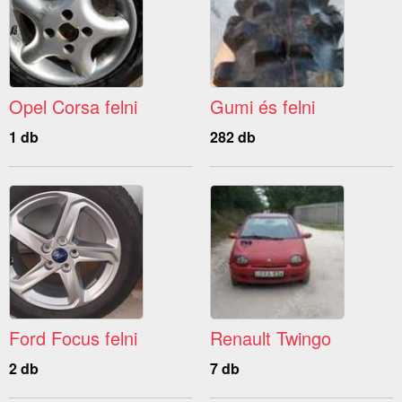
Opel Corsa felni
Gumi és felni
1 db
282 db
Ford Focus felni
Renault Twingo
2 db
7 db