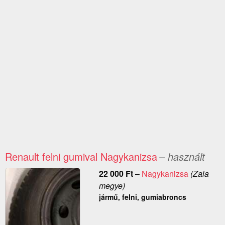
Renault felni gumival Nagykanizsa
– használt
22 000
Ft
–
Nagykanizsa
(Zala
megye)
jármű, felni, gumiabroncs