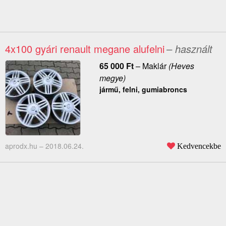
4x100 gyári renault megane alufelni
– használt
65 000
Ft
–
Maklár
(Heves
megye)
jármű, felni, gumiabroncs
aprodx.hu –
2018.06.24.
Kedvencekbe