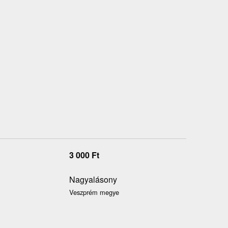
3 000
Ft
Nagyalásony
Veszprém megye