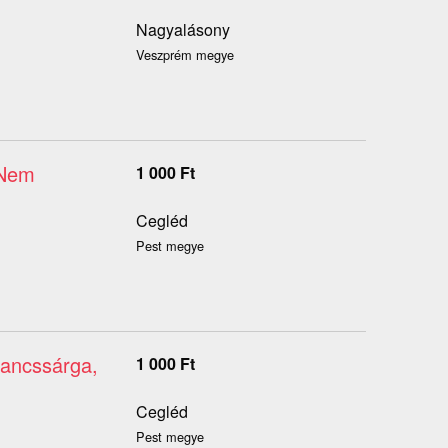
Nagyalásony
Veszprém megye
 Nem
1 000
Ft
Cegléd
Pest megye
rancssárga,
1 000
Ft
Cegléd
Pest megye