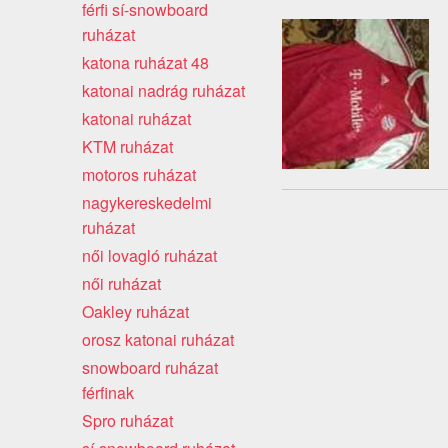
férfi sí-snowboard
ruházat
katona ruházat 48
katonai nadrág ruházat
katonai ruházat
KTM ruházat
motoros ruházat
nagykereskedelmi
ruházat
női lovagló ruházat
női ruházat
Oakley ruházat
orosz katonai ruházat
snowboard ruházat
férfinak
Spro ruházat