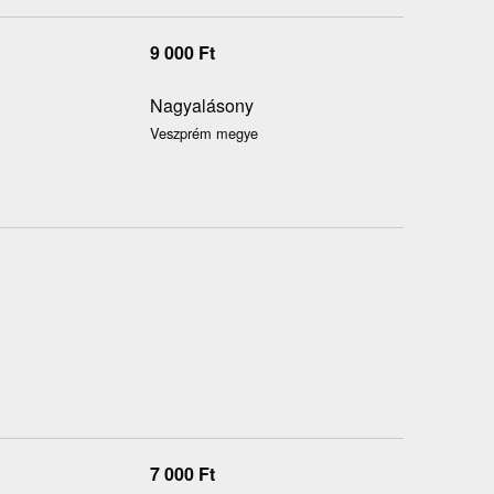
9 000
Ft
Nagyalásony
Veszprém megye
7 000
Ft