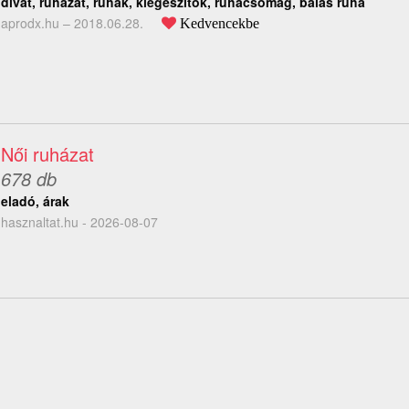
divat, ruházat, ruhák, kiegészítők, ruhacsomag, bálás ruha
aprodx.hu –
2018.06.28.
Kedvencekbe
Női ruházat
678 db
eladó, árak
hasznaltat.hu - 2026-08-07