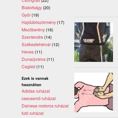
Csongrád
(22)
Biatorbágy
(20)
Győr
(19)
Hajdúböszörmény
(17)
Mezőberény
(16)
Szentendre
(14)
Székesfehérvár
(12)
Heves
(11)
Dunaújváros
(11)
Cegléd
(11)
Ezek is vannak
használtan
Adidas ruházat
csecsemő ruházat
Dainese motoros ruházat
futó ruházat