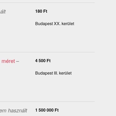
ált
180
Ft
Budapest XX. kerület
0 méret
–
4 500
Ft
Budapest III. kerület
em használt
1 500 000
Ft