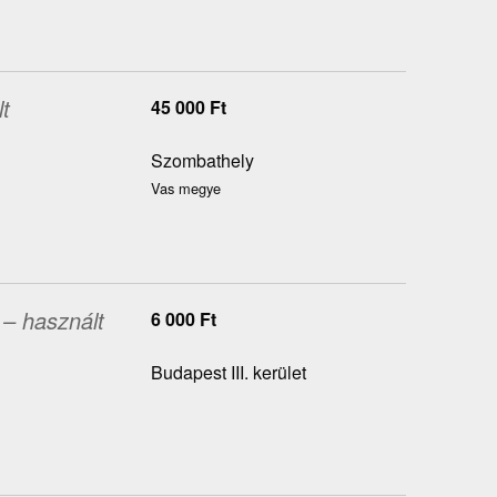
t
45 000
Ft
Szombathely
Vas megye
– használt
6 000
Ft
Budapest III. kerület