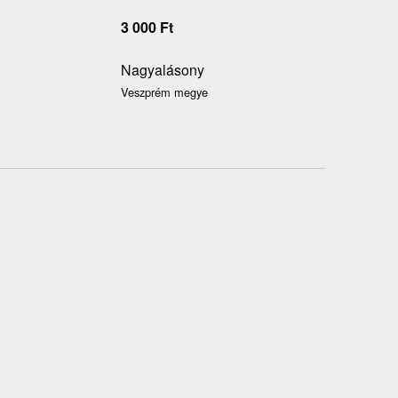
3 000
Ft
Nagyalásony
Veszprém megye