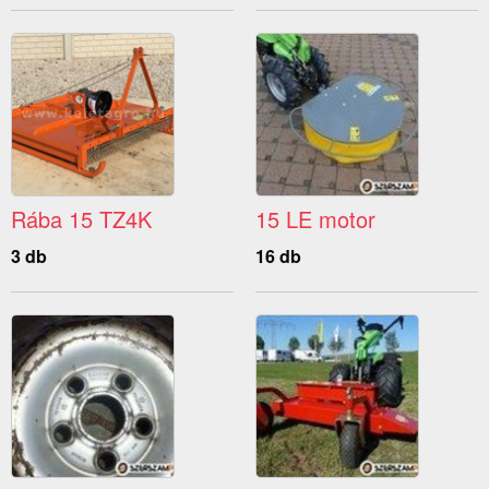
Rába 15 TZ4K
15 LE motor
3 db
16 db