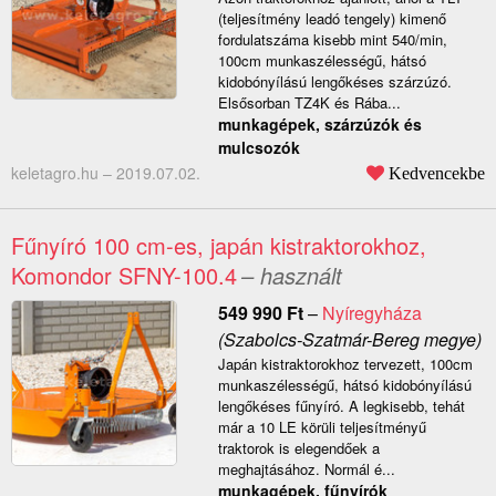
(teljesítmény leadó tengely) kimenő
fordulatszáma kisebb mint 540/min,
100cm munkaszélességű, hátsó
kidobónyílású lengőkéses szárzúzó.
Elsősorban TZ4K és Rába...
munkagépek, szárzúzók és
mulcsozók
keletagro.hu –
2019.07.02.
Kedvencekbe
Fűnyíró 100 cm-es, japán kistraktorokhoz,
Komondor SFNY-100.4
– használt
549 990
Ft
–
Nyíregyháza
(Szabolcs-Szatmár-Bereg megye)
Japán kistraktorokhoz tervezett, 100cm
munkaszélességű, hátsó kidobónyílású
lengőkéses fűnyíró. A legkisebb, tehát
már a 10 LE körüli teljesítményű
traktorok is elegendőek a
meghajtásához. Normál é...
munkagépek, fűnyírók