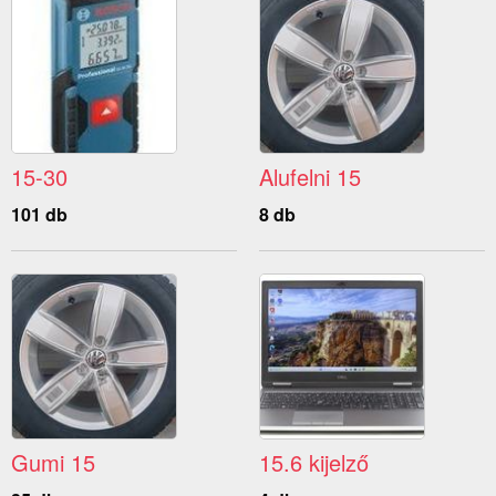
15-30
Alufelni 15
101 db
8 db
Gumi 15
15.6 kijelző