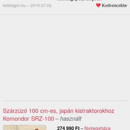
keletagro.hu –
2019.07.02.
Kedvencekbe
Szárzúzó 100 cm-es, japán kistraktorokhoz
Komondor SRZ-100
– használt
274 990
Ft
–
Nyíregyháza