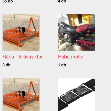
35 db
4 db
Rába 15 kistraktor
Rába motor
3 db
1 db