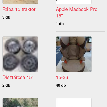
Rába 15 traktor
Apple Macbook Pro
15''
3 db
1 db
Dísztárcsa 15"
15-36
2 db
40 db