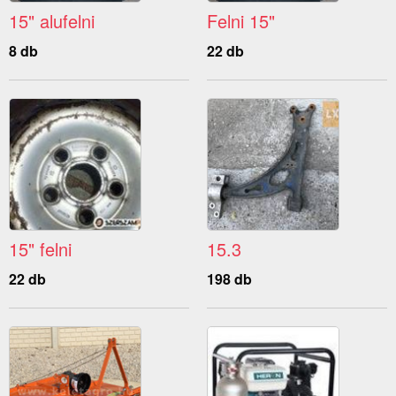
15" alufelni
Felni 15"
8 db
22 db
15" felni
15.3
22 db
198 db