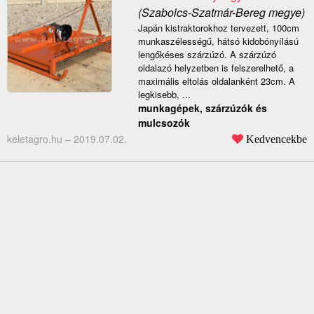
(Szabolcs-Szatmár-Bereg megye)
Japán kistraktorokhoz tervezett, 100cm
munkaszélességű, hátsó kidobónyílású
lengőkéses szárzúzó. A szárzúzó
oldalazó helyzetben is felszerelhető, a
maximális eltolás oldalanként 23cm. A
legkisebb, ...
munkagépek, szárzúzók és
mulcsozók
keletagro.hu –
2019.07.02.
Kedvencekbe