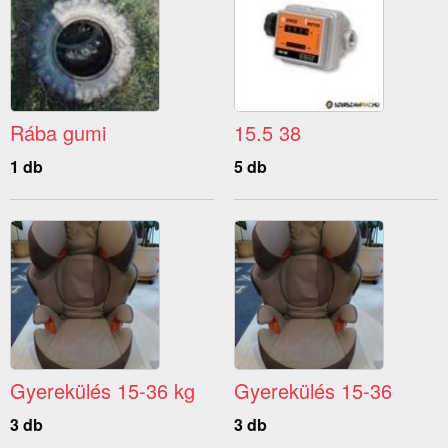
Rába gumi
15.5 38
1 db
5 db
Gyerekülés 15-36 kg
Gyerekülés 15-36
3 db
3 db