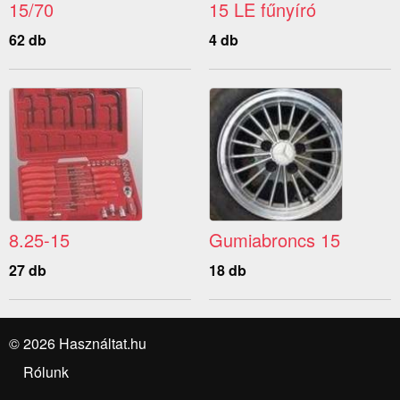
15/70
15 LE fűnyíró
62 db
4 db
8.25-15
Gumiabroncs 15
27 db
18 db
© 2026 Használtat.hu
Rólunk