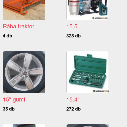
Rába traktor
15.5
4 db
328 db
15" gumi
15.4"
35 db
272 db