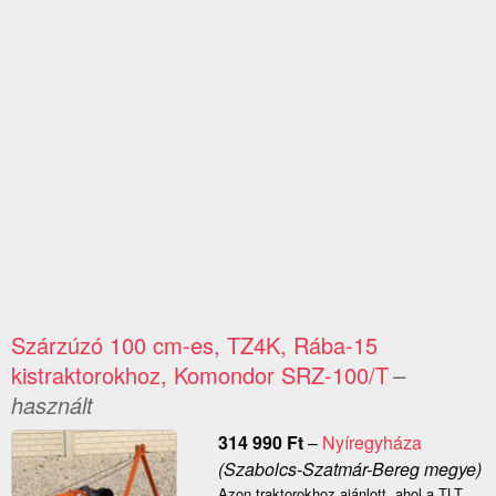
Szárzúzó 100 cm-es, TZ4K, Rába-15
kistraktorokhoz, Komondor SRZ-100/T
–
használt
314 990
Ft
–
Nyíregyháza
(Szabolcs-Szatmár-Bereg megye)
Azon traktorokhoz ajánlott, ahol a TLT