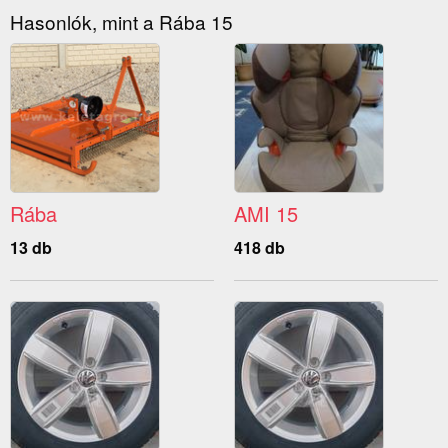
Hasonlók, mint a Rába 15
Rába
AMI 15
13 db
418 db