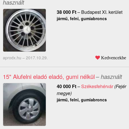
használt
38 000
Ft
–
Budapest XI. kerület
jármű, felni, gumiabroncs
aprodx.hu –
2017.10.29.
Kedvencekbe
15" Alufelni eladó eladó, gumi nélkül
– használt
40 000
Ft
–
Székesfehérvár
(Fejér
megye)
jármű, felni, gumiabroncs