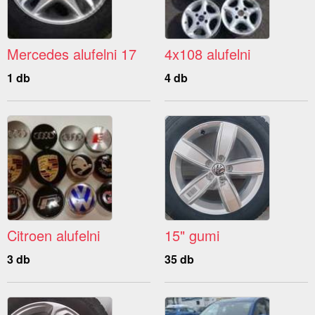
Mercedes alufelni 17
4x108 alufelni
1 db
4 db
Citroen alufelni
15" gumi
3 db
35 db