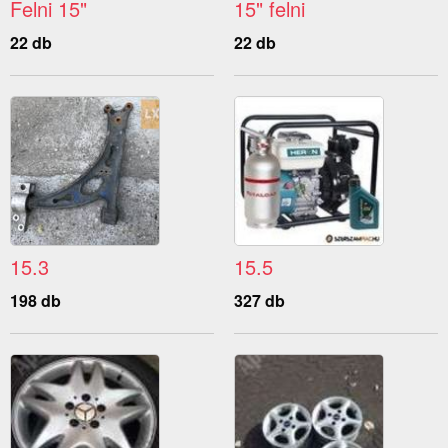
Felni 15"
15" felni
22 db
22 db
15.3
15.5
198 db
327 db