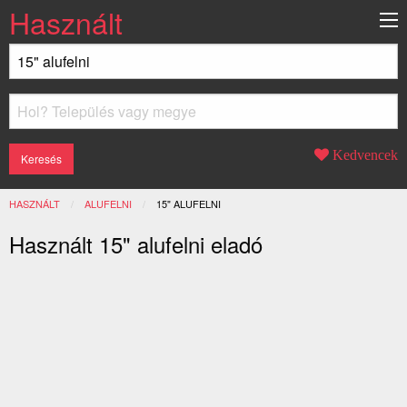
Használt
Kedvencek
HASZNÁLT
ALUFELNI
JELENLEGI:
15" ALUFELNI
Használt 15" alufelni eladó