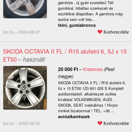
garnitúra , új gyári szerelésű Téli
gumikkal .hibátlan szerkezeti és
esztétikai állapotban. A garnitúra még
autóra sem volt fels...
felni, gumiabroncs
lxo.hu –
2024.08.07.
Kedvencekbe
SKODA OCTAVIA II FL / R15 alufelni 6, 5J x 15
ET50
– használt
20 000
Ft
–
Kistarcsa
(Pest
megye)
SKODA OCTAVIA II FL / R15 alufelni 6,
5J x 15 ET50 1Z0 601 025 S Komplett
autóbontásból, alkatrészek széles
kínálata! VOLKSWAGEN, AUDI ,
SKODA, SEAT márkákhoz ! Hívjon
minket bizalommal ! TEL. +36 ...
autóalkatrészek
lxo.hu –
2025.09.30.
Kedvencekbe