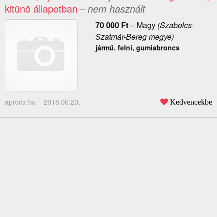
kitünö állapotban
– nem használt
70 000
Ft
–
Magy
(Szabolcs-
Szatmár-Bereg megye)
jármű, felni, gumiabroncs
aprodx.hu –
2018.06.23.
Kedvencekbe