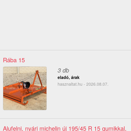
Rába 15
3 db
eladó, árak
hasznaltat.hu - 2026.08.07.
Alufelni, nyári michelin új 195/45 R 15 gumikkal,