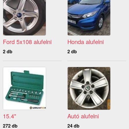
Ford 5x108 alufelni
Honda alufelni
2 db
2 db
15.4"
Autó alufelni
272 db
24 db