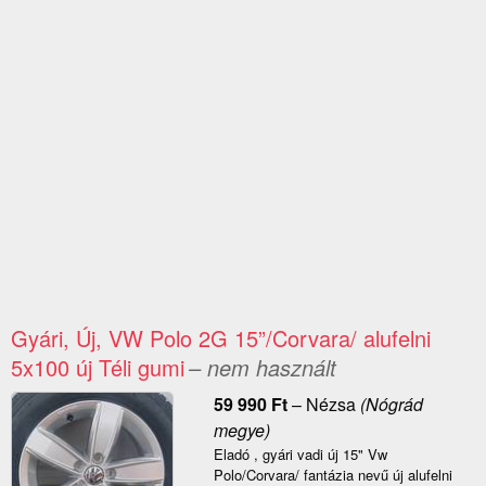
Gyári, Új, VW Polo 2G 15”/Corvara/ alufelni
5x100 új Téli gumi
– nem használt
59 990
Ft
–
Nézsa
(Nógrád
megye)
Eladó , gyári vadi új 15" Vw
Polo/Corvara/ fantázia nevű új alufelni