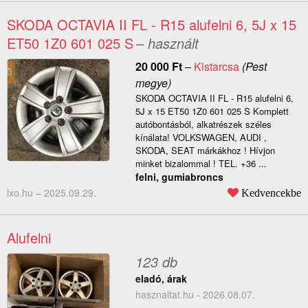
SKODA OCTAVIA II FL - R15 alufelni 6, 5J x 15
ET50 1Z0 601 025 S
– használt
20 000
Ft
–
Kistarcsa
(Pest
megye)
SKODA OCTAVIA II FL - R15 alufelni 6,
5J x 15 ET50 1Z0 601 025 S Komplett
autóbontásból, alkatrészek széles
kínálata! VOLKSWAGEN, AUDI ,
SKODA, SEAT márkákhoz ! Hívjon
minket bizalommal ! TEL. +36 ...
felni, gumiabroncs
lxo.hu –
2025.09.29.
Kedvencekbe
Alufelni
123 db
eladó, árak
hasznaltat.hu - 2026.08.07.