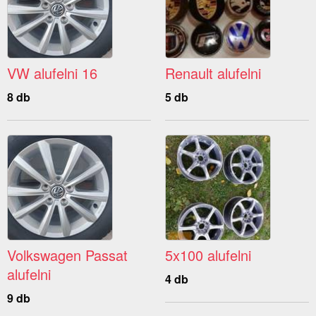
VW alufelni 16
Renault alufelni
8 db
5 db
Volkswagen Passat
5x100 alufelni
alufelni
4 db
9 db