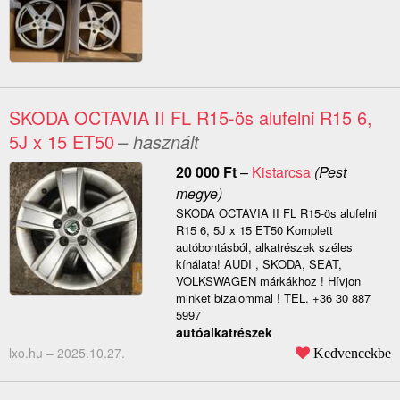
SKODA OCTAVIA II FL R15-ös alufelni R15 6,
5J x 15 ET50
– használt
20 000
Ft
–
Kistarcsa
(Pest
megye)
SKODA OCTAVIA II FL R15-ös alufelni
R15 6, 5J x 15 ET50 Komplett
autóbontásból, alkatrészek széles
kínálata! AUDI , SKODA, SEAT,
VOLKSWAGEN márkákhoz ! Hívjon
minket bizalommal ! TEL. +36 30 887
5997
autóalkatrészek
lxo.hu –
2025.10.27.
Kedvencekbe