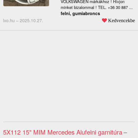
VOLKSWAGEN márkákhoz ! Hívjon
minket bizalommal ! TEL. +36 30 887 ...
felni, gumiabroncs
lxo.hu –
2025.10.27.
Kedvencekbe
5X112 15" MIM Mercedes Alufelni garnitúra
–