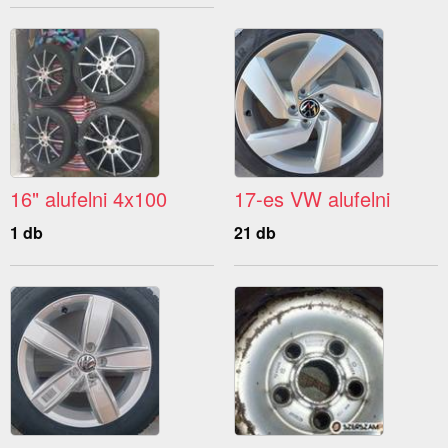
16" alufelni 4x100
17-es VW alufelni
1 db
21 db