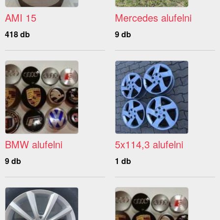
AMI 15
Mercedes alufelni
418 db
9 db
BMW alufelni
5x114,3 alufelni
9 db
1 db