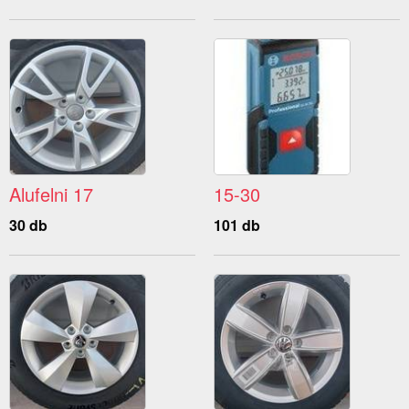
Alufelni 17
15-30
30 db
101 db