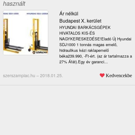
használt
Ár nélkül
Budapest X. kerület
HYUNDAI BARKÁCSGÉPEK
HIVATALOS KIS-ÉS
NAGYKERESKEDÉSE!Eladó Új Hyundai
SDJ1000 1 tonnás magas emelő,
hidraulikus kézi raklapemelő
béka239.990, -Ft-ért. (az ár tartalmazza a
27% Áfát).Egy év garanci...
szerszampiac.hu –
2018.01.25.
Kedvencekbe