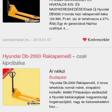
HIVATALOS KIS- ÉS
NAGYKERESKEDÉSE!Eladó Új Hyundai
DB3000 3 tonnás kézi raklapemelő béka
124.990.-Ft-ért. (az ár tartalmazza a 27%
Áfát).Egy év garanciával.Házhoz
szállítjuk 4....
szerszampiac.hu –
2018.01.07.
Kedvencekbe
Hyundai Db-2000 Raklapemelő
– csak
kipróbálva
Ár nélkül
Budapest
"Hyundai Db-2000 Raklapemelő, 2 tonna
teherbírás normál méret, strapabíró
kivitelÁr: 84990 FtVásároljon elsőkézből
a Hyundai barkácsgépek magyarországi
forgalmazójától, nagy és kiskereskedelmi
kisz...