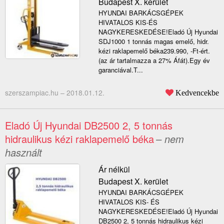
Budapest X. kerület
HYUNDAI BARKÁCSGÉPEK
HIVATALOS KIS-ÉS
NAGYKERESKEDÉSE!Eladó Új Hyundai
SDJ1000 1 tonnás magas emelő, hidr.
kézi raklapemelő béka239.990, -Ft-ért.
(az ár tartalmazza a 27% Áfát).Egy év
garanciával.T...
szerszampiac.hu –
2018.01.12.
Kedvencekbe
Eladó Új Hyundai DB2500 2, 5 tonnás
hidraulikus kézi raklapemelő béka
– nem
használt
Ár nélkül
Budapest X. kerület
HYUNDAI BARKÁCSGÉPEK
HIVATALOS KIS- ÉS
NAGYKERESKEDÉSE!Eladó Új Hyundai
DB2500 2, 5 tonnás hidraulikus kézi