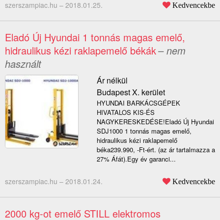
szerszampiac.hu –
2018.01.25.
Kedvencekbe
Eladó Új Hyundai 1 tonnás magas emelő,
hidraulikus kézi raklapemelő békák
– nem
használt
Ár nélkül
Budapest X. kerület
HYUNDAI BARKÁCSGÉPEK
HIVATALOS KIS-ÉS
NAGYKERESKEDÉSE!Eladó Új Hyundai
SDJ1000 1 tonnás magas emelő,
hidraulikus kézi raklapemelő
béka239.990, -Ft-ért. (az ár tartalmazza a
27% Áfát).Egy év garanci...
szerszampiac.hu –
2018.01.24.
Kedvencekbe
2000 kg-ot emelő STILL elektromos