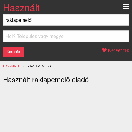
Használt
Kedvencek
HASZNÁLT
JELENLEGI:
RAKLAPEMELŐ
Használt raklapemelő eladó