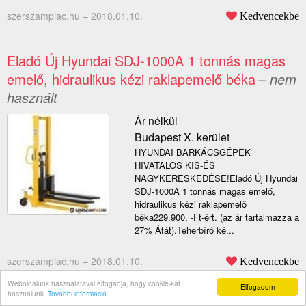
szerszampiac.hu –
2018.01.10.
Kedvencekbe
Eladó Új Hyundai SDJ-1000A 1 tonnás magas
emelő, hidraulikus kézi raklapemelő béka
– nem
használt
Ár nélkül
Budapest X. kerület
HYUNDAI BARKÁCSGÉPEK
HIVATALOS KIS-ÉS
NAGYKERESKEDÉSE!Eladó Új Hyundai
SDJ-1000A 1 tonnás magas emelő,
hidraulikus kézi raklapemelő
béka229.900, -Ft-ért. (az ár tartalmazza a
27% Áfát).Teherbíró ké...
szerszampiac.hu –
2018.01.10.
Kedvencekbe
Weboldalunk használatával elfogadja, hogy cookie-kat
Elfogadom
használunk.
További információ
Mérleges raklapemelő