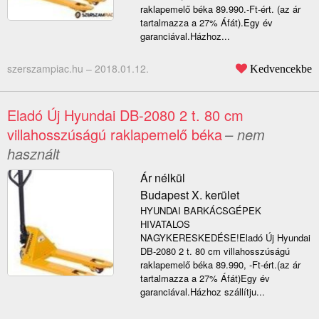
raklapemelő béka 89.990.-Ft-ért. (az ár
tartalmazza a 27% Áfát).Egy év
garanciával.Házhoz...
szerszampiac.hu –
2018.01.12.
Kedvencekbe
Eladó Új Hyundai DB-2080 2 t. 80 cm
villahosszúságú raklapemelő béka
– nem
használt
Ár nélkül
Budapest X. kerület
HYUNDAI BARKÁCSGÉPEK
HIVATALOS
NAGYKERESKEDÉSE!Eladó Új Hyundai
DB-2080 2 t. 80 cm villahosszúságú
raklapemelő béka 89.990, -Ft-ért.(az ár
tartalmazza a 27% Áfát)Egy év
garanciával.Házhoz szállítju...