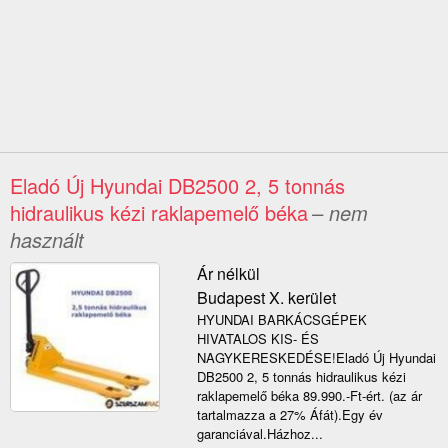
Eladó Új Hyundai DB2500 2, 5 tonnás
hidraulikus kézi raklapemelő béka
– nem
használt
Ár nélkül
Budapest X. kerület
HYUNDAI BARKÁCSGÉPEK
HIVATALOS KIS- ÉS
NAGYKERESKEDÉSE!Eladó Új Hyundai
DB2500 2, 5 tonnás hidraulikus kézi
raklapemelő béka 89.990.-Ft-ért. (az ár
tartalmazza a 27% Áfát).Egy év
garanciával.Házhoz...