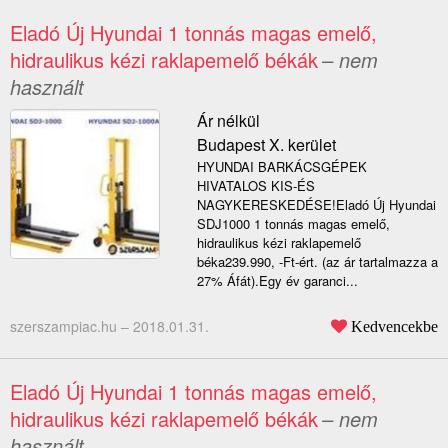
Eladó Új Hyundai 1 tonnás magas emelő,
hidraulikus kézi raklapemelő békák
– nem
használt
Ár nélkül
Budapest X. kerület
HYUNDAI BARKÁCSGÉPEK
HIVATALOS KIS-ÉS
NAGYKERESKEDÉSE!Eladó Új Hyundai
SDJ1000 1 tonnás magas emelő,
hidraulikus kézi raklapemelő
béka239.990, -Ft-ért. (az ár tartalmazza a
27% Áfát).Egy év garanci...
szerszampiac.hu –
2018.01.31.
Kedvencekbe
Eladó Új Hyundai 1 tonnás magas emelő,
hidraulikus kézi raklapemelő békák
– nem
használt