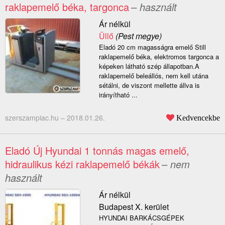
raklapemelő béka, targonca
– használt
Ár nélkül
Üllő
(Pest megye)
Eladó 20 cm magasságra emelő Still
raklapemelő béka, elektromos targonca a
képeken látható szép állapotban.A
raklapemelő beleállós, nem kell utána
sétálni, de viszont mellette állva is
irányítható ...
szerszampiac.hu –
2018.01.26.
Kedvencekbe
Eladó Új Hyundai 1 tonnás magas emelő,
hidraulikus kézi raklapemelő békák
– nem
használt
Ár nélkül
Budapest X. kerület
HYUNDAI BARKÁCSGÉPEK