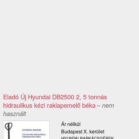
Eladó Új Hyundai DB2500 2, 5 tonnás
hidraulikus kézi raklapemelő béka
– nem
használt
Ár nélkül
Budapest X. kerület
HYUNDAI BARKÁCSGÉPEK