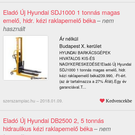
Eladó Új Hyundai SDJ1000 1 tonnás magas
emelő, hidr. kézi raklapemelő béka
– nem
használt
Ár nélkül
Budapest X. kerület
HYUNDAI BARKÁCSGÉPEK
HIVATALOS KIS-ÉS
NAGYKERESKEDÉSE!Eladó Új Hyundai
SDJ1000 1 tonnás magas emelő, hidr.
kézi raklapemelő béka239.990, -Ft-ért.
(az ár tartalmazza a 27% Áfát).Egy év
garanciával.T...
szerszampiac.hu –
2018.01.09.
Kedvencekbe
Eladó Új Hyundai DB2500 2, 5 tonnás
hidraulikus kézi raklapemelő béka
– nem