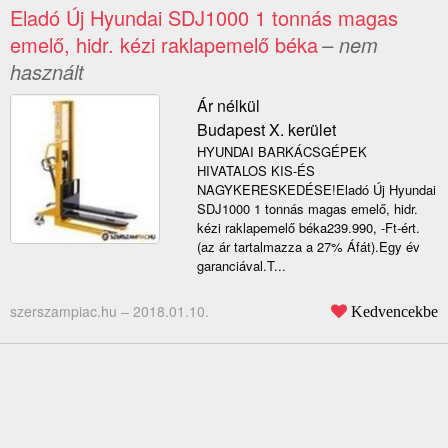
Eladó Új Hyundai SDJ1000 1 tonnás magas
emelő, hidr. kézi raklapemelő béka
– nem
használt
Ár nélkül
Budapest X. kerület
HYUNDAI BARKÁCSGÉPEK
HIVATALOS KIS-ÉS
NAGYKERESKEDÉSE!Eladó Új Hyundai
SDJ1000 1 tonnás magas emelő, hidr.
kézi raklapemelő béka239.990, -Ft-ért.
(az ár tartalmazza a 27% Áfát).Egy év
garanciával.T...
szerszampiac.hu –
2018.01.10.
Kedvencekbe