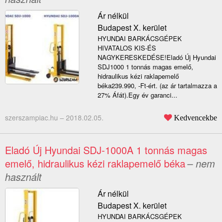
Ár nélkül
Budapest X. kerület
HYUNDAI BARKÁCSGÉPEK
HIVATALOS KIS-ÉS
NAGYKERESKEDÉSE!Eladó Új Hyundai
SDJ1000 1 tonnás magas emelő,
hidraulikus kézi raklapemelő
béka239.990, -Ft-ért. (az ár tartalmazza a
27% Áfát).Egy év garanci...
szerszampiac.hu –
2018.02.05.
Kedvencekbe
Eladó Új Hyundai SDJ-1000A 1 tonnás magas
emelő, hidraulikus kézi raklapemelő béka
– nem
használt
Ár nélkül
Budapest X. kerület
HYUNDAI BARKÁCSGÉPEK