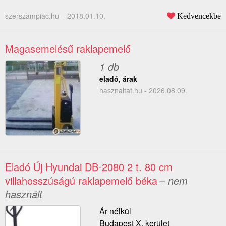
szerszampiac.hu –
2018.01.10.
Kedvencekbe
Magasemelésű raklapemelő
1 db
eladó, árak
hasznaltat.hu - 2026.08.09.
Eladó Új Hyundai DB-2080 2 t. 80 cm
villahosszúságú raklapemelő béka
– nem
használt
Ár nélkül
Budapest X. kerület