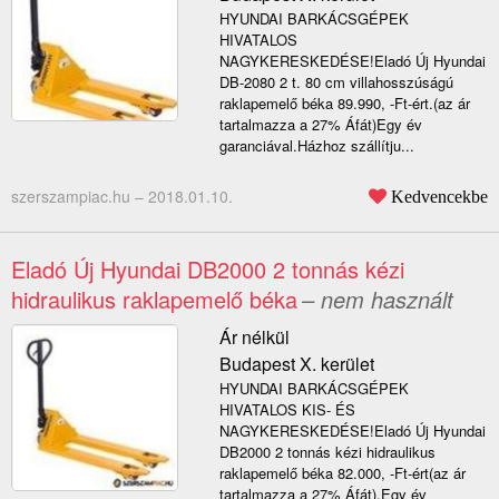
HYUNDAI BARKÁCSGÉPEK
HIVATALOS
NAGYKERESKEDÉSE!Eladó Új Hyundai
DB-2080 2 t. 80 cm villahosszúságú
raklapemelő béka 89.990, -Ft-ért.(az ár
tartalmazza a 27% Áfát)Egy év
garanciával.Házhoz szállítju...
szerszampiac.hu –
2018.01.10.
Kedvencekbe
Eladó Új Hyundai DB2000 2 tonnás kézi
hidraulikus raklapemelő béka
– nem használt
Ár nélkül
Budapest X. kerület
HYUNDAI BARKÁCSGÉPEK
HIVATALOS KIS- ÉS
NAGYKERESKEDÉSE!Eladó Új Hyundai
DB2000 2 tonnás kézi hidraulikus
raklapemelő béka 82.000, -Ft-ért(az ár
tartalmazza a 27% Áfát).Egy év