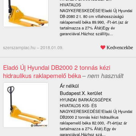
HIVATALOS
NAGYKERESKEDÉSE!Eladó Új Hyundai
DB-2080 2 t. 80 cm villahosszúságú
raklapemelő béka 89.990, -Ft-ért.(az ár
tartalmazza a 27% Áfát)Egy év
garanciával.Házhoz szállítju...
szerszampiac.hu –
2018.01.09.
Kedvencekbe
Eladó Új Hyundai DB2000 2 tonnás kézi
hidraulikus raklapemelő béka
– nem használt
Ár nélkül
Budapest X. kerület
HYUNDAI BARKÁCSGÉPEK
HIVATALOS KIS- ÉS
NAGYKERESKEDÉSE!Eladó Új Hyundai
DB2000 2 tonnás kézi hidraulikus
raklapemelő béka 82.000, -Ft-ért(az ár
tartalmazza a 27% Áfát).Egy év
garanciával.Házhoz szá...