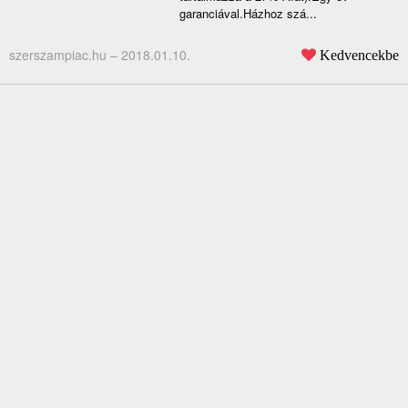
garanciával.Házhoz szá...
szerszampiac.hu –
2018.01.10.
Kedvencekbe