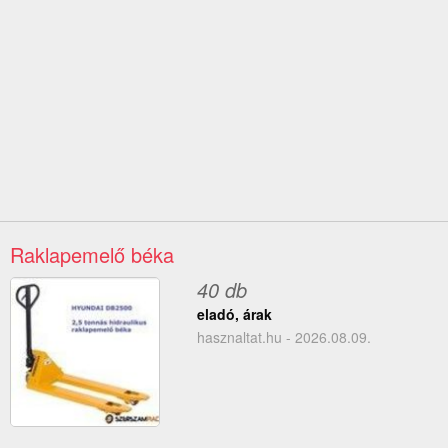
Raklapemelő béka
40 db
eladó, árak
hasznaltat.hu - 2026.08.09.