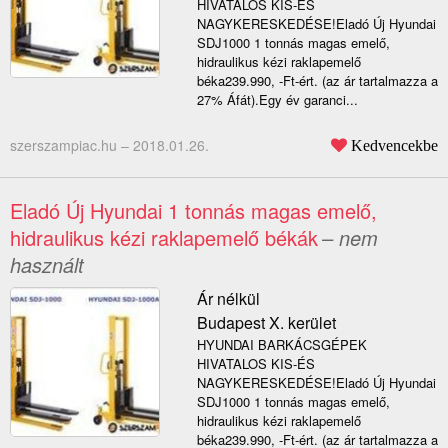
HIVATALOS KIS-ÉS
NAGYKERESKEDÉSE!Eladó Új Hyundai
SDJ1000 1 tonnás magas emelő,
hidraulikus kézi raklapemelő
béka239.990, -Ft-ért. (az ár tartalmazza a
27% Áfát).Egy év garanci...
szerszampiac.hu –
2018.01.26.
Kedvencekbe
Eladó Új Hyundai 1 tonnás magas emelő,
hidraulikus kézi raklapemelő békák
– nem
használt
Ár nélkül
Budapest X. kerület
HYUNDAI BARKÁCSGÉPEK
HIVATALOS KIS-ÉS
NAGYKERESKEDÉSE!Eladó Új Hyundai
SDJ1000 1 tonnás magas emelő,
hidraulikus kézi raklapemelő
béka239.990, -Ft-ért. (az ár tartalmazza a