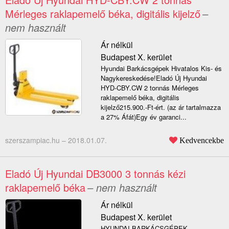
Mérleges raklapemelő béka, digitális kijelző
–
nem használt
Ár nélkül
Budapest X. kerület
Hyundai Barkácsgépek Hivatalos Kis- és
Nagykereskedése!Eladó Új Hyundai
HYD-CBY.CW 2 tonnás Mérleges
raklapemelő béka, digitális
kijelző215.900.-Ft-ért. (az ár tartalmazza
a 27% Áfát)Egy év garanci...
szerszampiac.hu –
2018.01.07.
Kedvencekbe
Eladó Új Hyundai DB3000 3 tonnás kézi
raklapemelő béka
– nem használt
Ár nélkül
Budapest X. kerület
HYUNDAI BARKÁCSGÉPEK