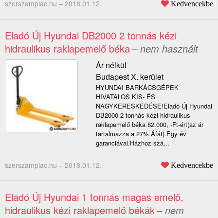
szerszampiac.hu –
2018.01.12.
Kedvencekbe
Eladó Új Hyundai DB2000 2 tonnás kézi
hidraulikus raklapemelő béka
– nem használt
Ár nélkül
Budapest X. kerület
HYUNDAI BARKÁCSGÉPEK
HIVATALOS KIS- ÉS
NAGYKERESKEDÉSE!Eladó Új Hyundai
DB2000 2 tonnás kézi hidraulikus
raklapemelő béka 82.000, -Ft-ért(az ár
tartalmazza a 27% Áfát).Egy év
garanciával.Házhoz szá...
szerszampiac.hu –
2018.01.12.
Kedvencekbe
Eladó Új Hyundai 1 tonnás magas emelő,
hidraulikus kézi raklapemelő békák
– nem