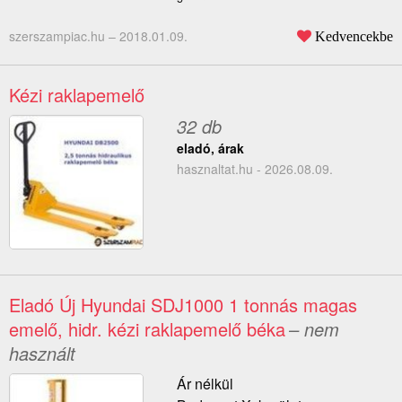
szerszampiac.hu –
2018.01.09.
Kedvencekbe
Kézi raklapemelő
32 db
eladó, árak
hasznaltat.hu - 2026.08.09.
Eladó Új Hyundai SDJ1000 1 tonnás magas
emelő, hidr. kézi raklapemelő béka
– nem
használt
Ár nélkül