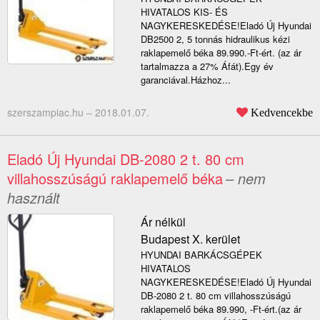
HIVATALOS KIS- ÉS
NAGYKERESKEDÉSE!Eladó Új Hyundai
DB2500 2, 5 tonnás hidraulikus kézi
raklapemelő béka 89.990.-Ft-ért. (az ár
tartalmazza a 27% Áfát).Egy év
garanciával.Házhoz...
szerszampiac.hu –
2018.01.07.
Kedvencekbe
Eladó Új Hyundai DB-2080 2 t. 80 cm
villahosszúságú raklapemelő béka
– nem
használt
Ár nélkül
Budapest X. kerület
HYUNDAI BARKÁCSGÉPEK
HIVATALOS
NAGYKERESKEDÉSE!Eladó Új Hyundai
DB-2080 2 t. 80 cm villahosszúságú
raklapemelő béka 89.990, -Ft-ért.(az ár