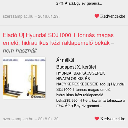
27% Áfát).Egy év garanci...
szerszampiac.hu –
2018.01.29.
Kedvencekbe
Eladó Új Hyundai SDJ1000 1 tonnás magas
emelő, hidraulikus kézi raklapemelő békák
–
nem használt
Ár nélkül
Budapest X. kerület
HYUNDAI BARKÁCSGÉPEK
HIVATALOS KIS-ÉS
NAGYKERESKEDÉSE!Eladó Új Hyundai
SDJ1000 1 tonnás magas emelő,
hidraulikus kézi raklapemelő
béka239.990, -Ft-ért. (az ár tartalmazza a
27% Áfát).Egy év garanci...
szerszampiac.hu –
2018.01.30.
Kedvencekbe