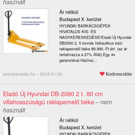
használt
Ár nélkül
Budapest X. kerület
HYUNDAI BARKÁCSGÉPEK
HIVATALOS KIS- ÉS
NAGYKERESKEDÉSE!Eladó Új Hyundai
DB2500 2, 5 tonnás hidraulikus kézi
raklapemelő béka 89.990.-Ft-ért. (az ár
tartalmazza a 27% Áfát).Egy év
garanciával.Házhoz...
szerszampiac.hu –
2018.01.09.
Kedvencekbe
Eladó Új Hyundai DB-2080 2 t. 80 cm
villahosszúságú raklapemelő béka
– nem
használt
Ár nélkül
Budapest X. kerület
HYUNDAI BARKÁCSGÉPEK