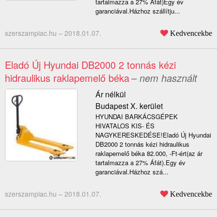
tartalmazza a 27% Áfát)Egy év
garanciával.Házhoz szállítju...
szerszampiac.hu –
2018.01.07.
Kedvencekbe
Eladó Új Hyundai DB2000 2 tonnás kézi
hidraulikus raklapemelő béka
– nem használt
Ár nélkül
Budapest X. kerület
HYUNDAI BARKÁCSGÉPEK
HIVATALOS KIS- ÉS
NAGYKERESKEDÉSE!Eladó Új Hyundai
DB2000 2 tonnás kézi hidraulikus
raklapemelő béka 82.000, -Ft-ért(az ár
tartalmazza a 27% Áfát).Egy év
garanciával.Házhoz szá...
szerszampiac.hu –
2018.01.07.
Kedvencekbe