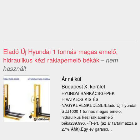
Eladó Új Hyundai 1 tonnás magas emelő,
hidraulikus kézi raklapemelő békák
– nem
használt
Ár nélkül
Budapest X. kerület
HYUNDAI BARKÁCSGÉPEK
HIVATALOS KIS-ÉS
NAGYKERESKEDÉSE!Eladó Új Hyundai
SDJ1000 1 tonnás magas emelő,
hidraulikus kézi raklapemelő
béka239.990, -Ft-ért. (az ár tartalmazza a
27% Áfát).Egy év garanci...