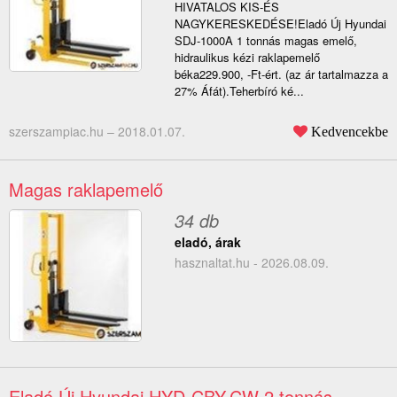
HIVATALOS KIS-ÉS
NAGYKERESKEDÉSE!Eladó Új Hyundai
SDJ-1000A 1 tonnás magas emelő,
hidraulikus kézi raklapemelő
béka229.900, -Ft-ért. (az ár tartalmazza a
27% Áfát).Teherbíró ké...
szerszampiac.hu –
2018.01.07.
Kedvencekbe
Magas raklapemelő
34 db
eladó, árak
hasznaltat.hu - 2026.08.09.
Eladó Új Hyundai HYD-CBY.CW 2 tonnás