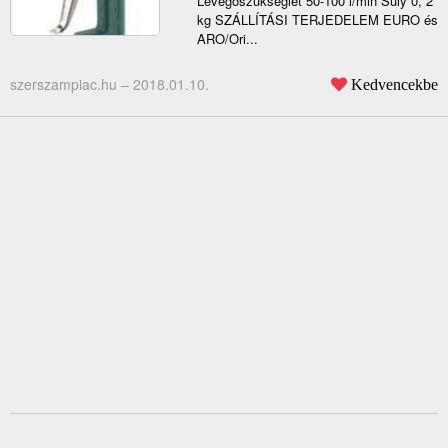
Levegőszükséglet 50-100 l/min Súly 0, 2
kg SZÁLLÍTÁSI TERJEDELEM EURO és
ARO/Ori...
szerszampiac.hu –
2018.01.10.
Kedvencekbe