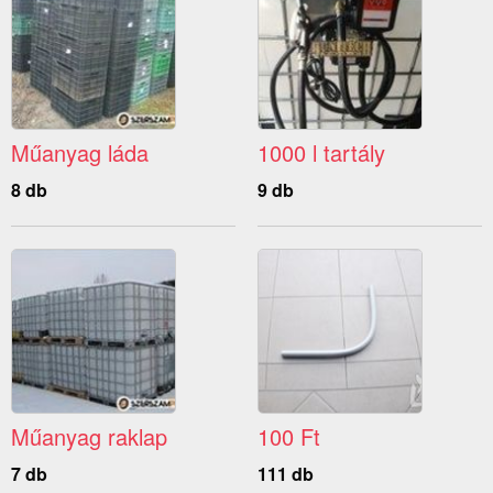
Műanyag láda
1000 l tartály
8 db
9 db
Műanyag raklap
100 Ft
7 db
111 db