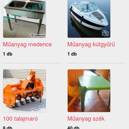
Műanyag medence
Műanyag kútgyűrű
1 db
1 db
100 talajmaró
Műanyag szék
8 db
40 db