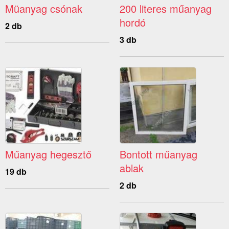
Müanyag csónak
200 literes műanyag
hordó
2 db
3 db
Műanyag hegesztő
Bontott műanyag
ablak
19 db
2 db