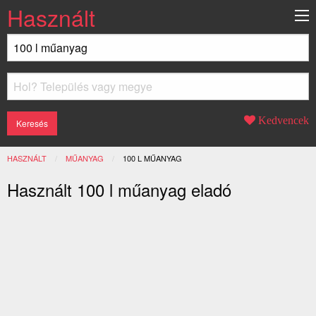
Használt
Kedvencek
HASZNÁLT
MŰANYAG
JELENLEGI:
100 L MŰANYAG
Használt 100 l műanyag eladó