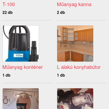
T-100
Műanyag kanna
22 db
2 db
Műanyag konténer
L alakú konyhabútor
1 db
1 db