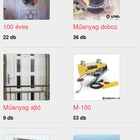
100 éves
Műanyag doboz
22 db
36 db
Műanyag ajtó
M-100
9 db
53 db