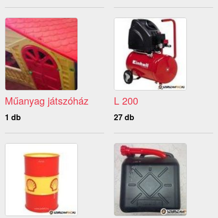
Műanyag játszóház
L 200
1 db
27 db