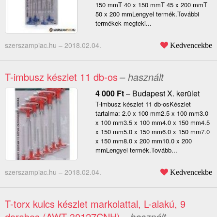
150 mmT 40 x 150 mmT 45 x 200 mmT
50 x 200 mmLengyel termék.További
termékek megteki...
szerszampiac.hu –
2018.02.04.
Kedvencekbe
T-imbusz készlet 11 db-os
– használt
4 000
Ft
–
Budapest X. kerület
T-imbusz készlet 11 db-osKészlet
tartalma: 2.0 x 100 mm2.5 x 100 mm3.0
x 100 mm3.5 x 100 mm4.0 x 150 mm4.5
x 150 mm5.0 x 150 mm6.0 x 150 mm7.0
x 150 mm8.0 x 200 mm10.0 x 200
mmLengyel termék.Tovább...
szerszampiac.hu –
2018.02.04.
Kedvencekbe
T-torx kulcs készlet markolattal, L-alakú, 9
darabos (AWT-30127CNH)
– használt