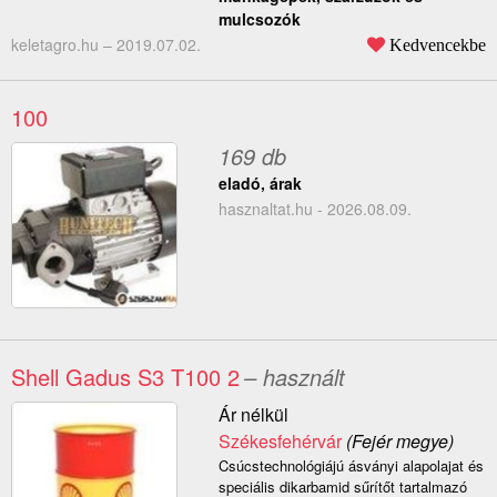
mulcsozók
keletagro.hu –
2019.07.02.
Kedvencekbe
100
169 db
eladó, árak
hasznaltat.hu - 2026.08.09.
Shell Gadus S3 T100 2
– használt
Ár nélkül
Székesfehérvár
(Fejér megye)
Csúcstechnológiájú ásványi alapolajat és
speciális dikarbamid sűrítőt tartalmazó