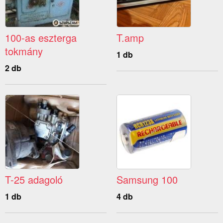
100-as eszterga
T.amp
tokmány
1 db
2 db
T-25 adagoló
Samsung 100
1 db
4 db