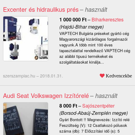
Excenter és hidraulikus prés
– használt
1 000 000
Ft
–
Biharkeresztes
(Hajdú-Bihar megye)
VAPTECH Bulgária préseket gyártó cég
Magyarországi kizárólagos forgalmazói
vagyunk.A több mint 100 éves
tapasztalattal rendelkező VAPTECH cég
az alábbi tipusú termékeket és
szolgáltatásokat kinálja...
szerszampiac.hu –
2018.01.31.
Kedvencekbe
Audi Seat Volkswagen Izzítórelé
– használt
8 000
Ft
–
Sajószentpéter
(Borsod-Abaúj-Zemplén megye)
Gyári Bontott !! Megnevezés: Izzító relé
Feszültség (V): 12 Csatlakozó pólusok
száma (db): 7 Előizzítási idő (s): 5