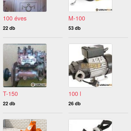
100 éves
M-100
22 db
53 db
T-150
100 l
22 db
26 db