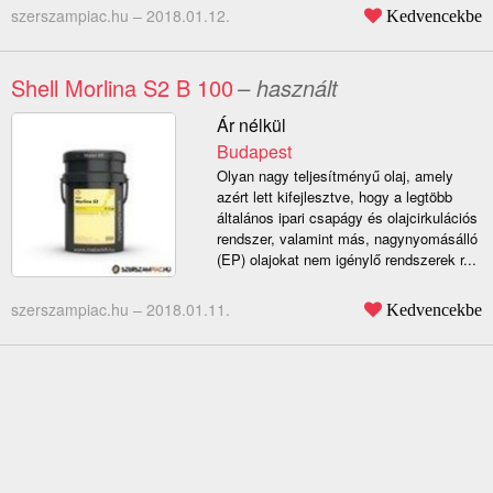
szerszampiac.hu –
2018.01.12.
Kedvencekbe
Shell Morlina S2 B 100
– használt
Ár nélkül
Budapest
Olyan nagy teljesítményű olaj, amely
azért lett kifejlesztve, hogy a legtöbb
általános ipari csapágy és olajcirkulációs
rendszer, valamint más, nagynyomásálló
(EP) olajokat nem igénylő rendszerek r...
szerszampiac.hu –
2018.01.11.
Kedvencekbe