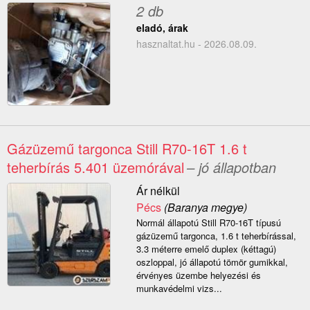
2 db
eladó, árak
hasznaltat.hu - 2026.08.09.
Gázüzemű targonca Still R70-16T 1.6 t
teherbírás 5.401 üzemórával
– jó állapotban
Ár nélkül
Pécs
(Baranya megye)
Normál állapotú Still R70-16T típusú
gázüzemű targonca, 1.6 t teherbírással,
3.3 méterre emelő duplex (kéttagú)
oszloppal, jó állapotú tömör gumikkal,
érvényes üzembe helyezési és
munkavédelmi vizs...