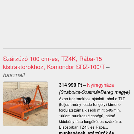
Szárzúzó 100 cm-es, TZ4K, Rába-15
kistraktorokhoz, Komondor SRZ-100/T
–
használt
314 990
Ft
–
Nyíregyháza
(Szabolcs-Szatmár-Bereg megye)
Azon traktorokhoz ajánlott, ahol a TLT
(teljesítmény leadó tengely) kimenő
fordulatszáma kisebb mint 540/min,
100cm munkaszélességű, hátsó
kidobónyílású lengőkéses szárzúzó.
Elsősorban TZ4K és Rába...
munkagépek, szárzúzók és