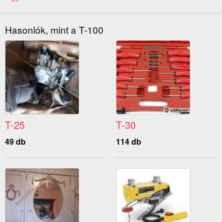
Hasonlók, mint a T-100
T-25
T-30
49 db
114 db