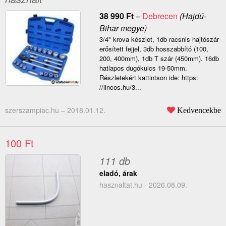
38 990
Ft
–
Debrecen
(Hajdú-
Bihar megye)
3/4" krova készlet, 1db racsnis hajtószár
erősített fejjel, 3db hosszabbító (100,
200, 400mm), 1db T szár (450mm). 16db
hatlapos dugókulcs 19-50mm.
Részletekért kattintson ide: https:
//lincos.hu/3...
szerszampiac.hu –
2018.01.12.
Kedvencekbe
100 Ft
111 db
eladó, árak
hasznaltat.hu - 2026.08.09.