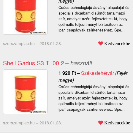
megye)
Csúcstechnológiájú ásványi alapolajat és
speciális dikarbamid sűrítőt tartalmazó
zsír, amelyet azért fejlesztettek ki, hogy
optimális teljesítményt biztosítson az
ipari csapágyak zsírkenéséhez. Spe...
szerszampiac.hu –
2018.01.28.
Kedvencekbe
Shell Gadus S3 T100 2
– használt
1 920
Ft
–
Székesfehérvár
(Fejér
megye)
Csúcstechnológiájú ásványi alapolajat és
speciális dikarbamid sűrítőt tartalmazó
zsír, amelyet azért fejlesztettek ki, hogy
optimális teljesítményt biztosítson az
ipari csapágyak zsírkenéséhez. Spe...
szerszampiac.hu –
2018.01.28.
Kedvencekbe