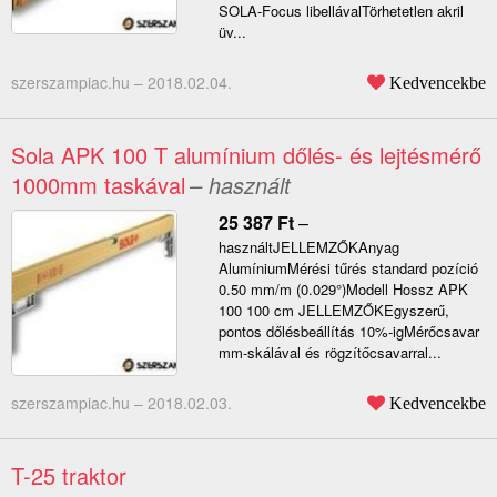
SOLA-Focus libellávalTörhetetlen akril
üv...
szerszampiac.hu –
2018.02.04.
Kedvencekbe
Sola APK 100 T alumínium dőlés- és lejtésmérő
1000mm taskával
– használt
25 387
Ft
–
használtJELLEMZŐKAnyag
AlumíniumMérési tűrés standard pozíció
0.50 mm/m (0.029°)Modell Hossz APK
100 100 cm JELLEMZŐKEgyszerű,
pontos dőlésbeállítás 10%-igMérőcsavar
mm-skálával és rögzítőcsavarral...
szerszampiac.hu –
2018.02.03.
Kedvencekbe
T-25 traktor