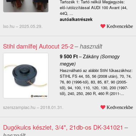
Tartozék 1: Tartó nélkül Megjegyzés:
elő-/utóizzítással AUDI 100 Avant (44,
44Q, ...
autóalkatrészek
lxo.hu –
2025.05.29.
Kedvencekbe
Stihl damilfej Autocut 25-2
– használt
9 500
Ft
–
Zákány
(Somogy
megye)
Használható az alábbi Stihl fűkaszákhoz:
STIHL FS 44, 55, 56 (2008 után), 70, 74,
76, 80 (1996-tól), 83, 85, 87, 90 (2005-
től), 94, 100, 110, 120, 130, 200 (1997-
től), 240, 250, 260 R, 460 R (2011-...
szerszampiac.hu –
2018.01.31.
Kedvencekbe
Dugókulcs készlet, 3/4", 21db-os DK-341021
–
használt