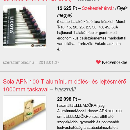
12 625
Ft
–
Székesfehérvár
(Fejér
megye)
9 darab L-alakú külső torx készlet. Méret:
T-10, 15, 20, 25, 27, 30, 40, 45, 50A
hajlásnál T-alakú tricolor gumírozott
ergonómikus csúszásmentes markolattal
van ellátva. Tartozék: Fekete asztalra
é...
szerszampiac.hu –
2018.01.27.
Kedvencekbe
Sola APN 100 T alumínium dőlés- és lejtésmérő
1000mm taskával
– használt
22 098
Ft
–
használtJELLEMZŐKAnyag
AlumíniumModell Hossz APN 100 100
cm JELLEMZŐKPontos, állítható
szögekJobb, gyorsabb és pontosabb
leolvashatóság a szabadalmaztatott