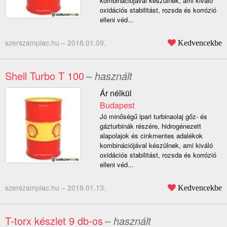
kombinációjával készülnek, ami kiváló
oxidációs stabilitást, rozsda és korrózió
elleni véd...
szerszampiac.hu –
2018.01.09.
Kedvencekbe
Shell Turbo T 100
– használt
Ár nélkül
Budapest
Jó minőségű ipari turbinaolaj gőz- és
gázturbinák részére, hidrogénezett
alapolajok és cinkmentes adalékok
kombinációjával készülnek, ami kiváló
oxidációs stabilitást, rozsda és korrózió
elleni véd...
szerszampiac.hu –
2018.01.13.
Kedvencekbe
T-torx készlet 9 db-os
– használt