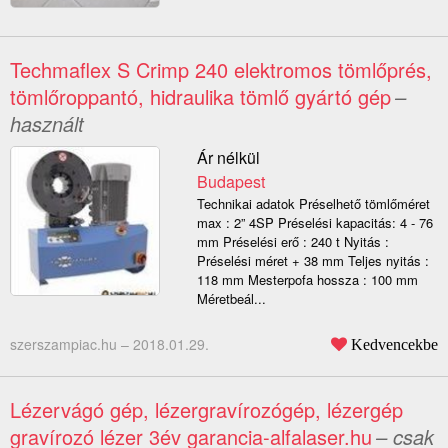
Techmaflex S Crimp 240 elektromos tömlőprés,
tömlőroppantó, hidraulika tömlő gyártó gép
–
használt
Ár nélkül
Budapest
Technikai adatok Préselhető tömlőméret
max : 2” 4SP Préselési kapacitás: 4 - 76
mm Préselési erő : 240 t Nyitás :
Préselési méret + 38 mm Teljes nyitás :
118 mm Mesterpofa hossza : 100 mm
Méretbeál...
szerszampiac.hu –
2018.01.29.
Kedvencekbe
Lézervágó gép, lézergravírozógép, lézergép
gravírozó lézer 3év garancia-alfalaser.hu
– csak