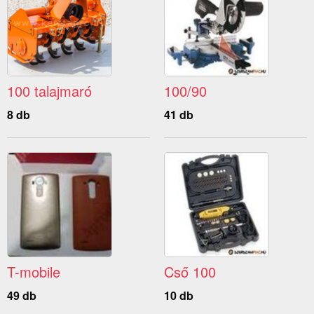
100 talajmaró
100/90
8 db
41 db
T-mobile
Cső 100
49 db
10 db