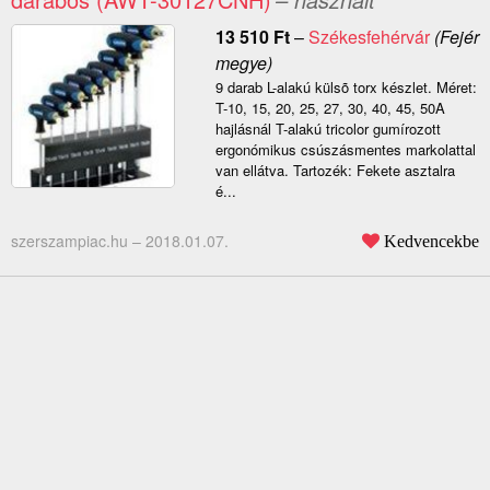
13 510
Ft
–
Székesfehérvár
(Fejér
megye)
9 darab L-alakú külsõ torx készlet. Méret:
T-10, 15, 20, 25, 27, 30, 40, 45, 50A
hajlásnál T-alakú tricolor gumírozott
ergonómikus csúszásmentes markolattal
van ellátva. Tartozék: Fekete asztalra
é...
szerszampiac.hu –
2018.01.07.
Kedvencekbe