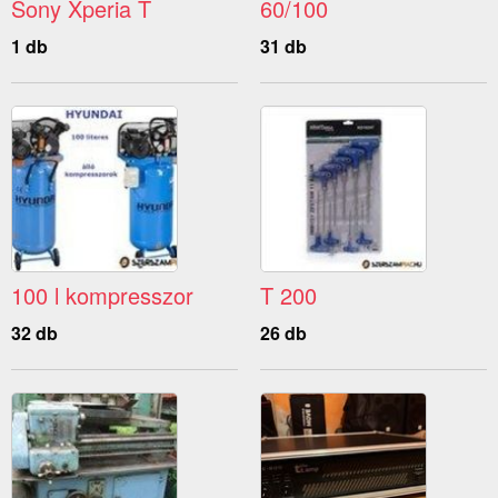
Sony Xperia T
60/100
1 db
31 db
100 l kompresszor
T 200
32 db
26 db