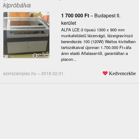
kipróbálva
1 700 000
Ft
–
Budapest II.
kerület
ALFA LCE-3 típusú 1300 x 900 mm
munkafelületű lézervágó, lézergravírozó
berendezés 100 (120W) Wattos kivitelben
tartozékaival újonnan 1.700.000 Ft+áfa
áron eladó Alfalaser-től, garantáltan a
piacon...
szerszampiac.hu –
2018.02.01.
Kedvencekbe