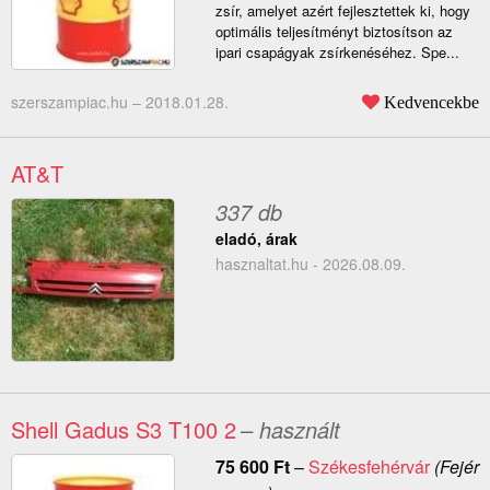
zsír, amelyet azért fejlesztettek ki, hogy
optimális teljesítményt biztosítson az
ipari csapágyak zsírkenéséhez. Spe...
szerszampiac.hu –
2018.01.28.
Kedvencekbe
AT&T
337 db
eladó, árak
hasznaltat.hu - 2026.08.09.
Shell Gadus S3 T100 2
– használt
75 600
Ft
–
Székesfehérvár
(Fejér