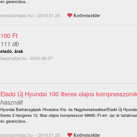
év garanciáva...
szerszampiac.hu –
2018.01.26.
Kedvencekbe
100 Ft
111 db
eladó, árak
hasznaltat.hu - 2026-08-07
Eladó Új Hyundai 100 literes olajos kompresszoro
használt
Hyundai Barkácsgépek Hivatalos Kis- és Nagykereskedése!Eladó Új Hyund
literes 2 hengeres 12, 5bar olajos kompresszor 99990.-Ft-ért. (az ár tartalm
év garanciáva...
szerszampiac.hu –
2018.01.29.
Kedvencekbe