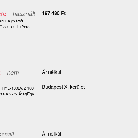
erc
– használt
197 485
Ft
nül a gyártói
AC 80-100 L./Perc
k
– nem
Ár nélkül
Budapest X. kerület
ai HYD-100LV/2 100
azza a 27% Áfát)Egy
znált
Ár nélkül