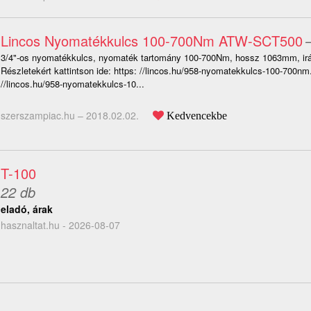
Lincos Nyomatékkulcs 100-700Nm ATW-SCT500
3/4"-os nyomatékkulcs, nyomaték tartomány 100-700Nm, hossz 1063mm, irá
Részletekért kattintson ide: https: //lincos.hu/958-nyomatekkulcs-100-700nm
//lincos.hu/958-nyomatekkulcs-10...
szerszampiac.hu –
2018.02.02.
Kedvencekbe
T-100
22 db
eladó, árak
hasznaltat.hu - 2026-08-07