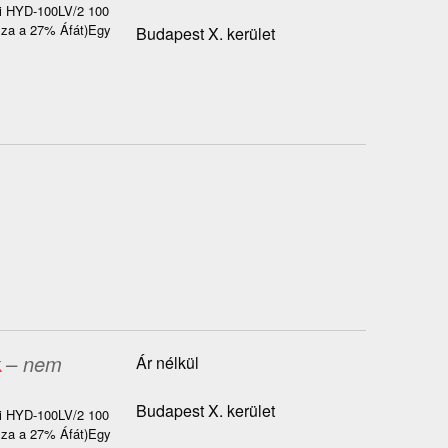
ai HYD-100LV/2 100
azza a 27% Áfát)Egy
Budapest X. kerület
k
– nem
Ár nélkül
Budapest X. kerület
ai HYD-100LV/2 100
azza a 27% Áfát)Egy