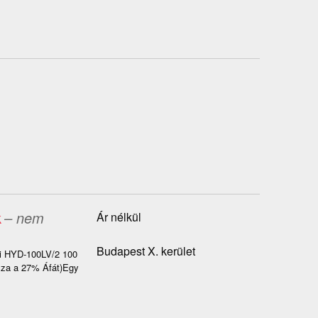
k
– nem
Ár nélkül
Budapest X. kerület
ai HYD-100LV/2 100
azza a 27% Áfát)Egy