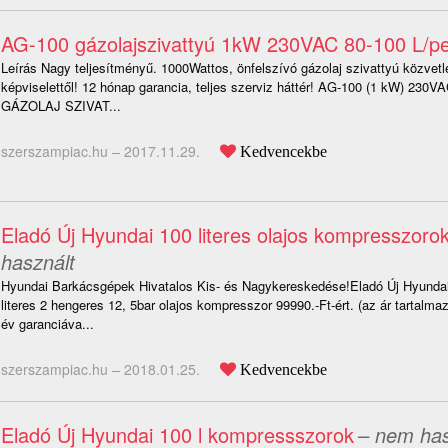
AG-100 gázolajszivattyú 1kW 230VAC 80-100 L/p
Leírás Nagy teljesítményű. 1000Wattos, önfelszívó gázolaj szivattyú közvetle
képviselettől! 12 hónap garancia, teljes szerviz háttér! AG-100 (1 kW) 230V
GÁZOLAJ SZIVAT...
szerszampiac.hu –
2017.11.29.
Kedvencekbe
Eladó Új Hyundai 100 literes olajos kompresszoro
használt
Hyundai Barkácsgépek Hivatalos Kis- és Nagykereskedése!Eladó Új Hyund
literes 2 hengeres 12, 5bar olajos kompresszor 99990.-Ft-ért. (az ár tartalm
év garanciáva...
szerszampiac.hu –
2018.01.25.
Kedvencekbe
Eladó Új Hyundai 100 l kompressszorok
– nem has