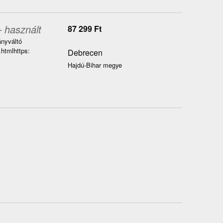
– használt
87 299
Ft
nyváltó
.htmlhttps:
Debrecen
Hajdú-Bihar megye