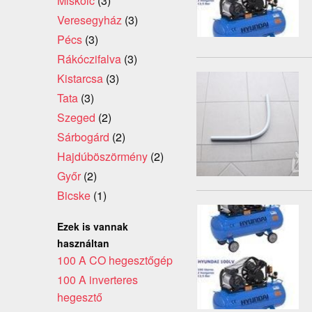
Miskolc
(3)
Veresegyház
(3)
Pécs
(3)
Rákóczifalva
(3)
Kistarcsa
(3)
Tata
(3)
Szeged
(2)
Sárbogárd
(2)
Hajdúböszörmény
(2)
Győr
(2)
Bicske
(1)
Ezek is vannak
használtan
100 A CO hegesztőgép
100 A inverteres
hegesztő