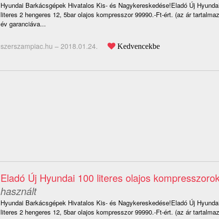
Hyundai Barkácsgépek Hivatalos Kis- és Nagykereskedése!Eladó Új Hyund
literes 2 hengeres 12, 5bar olajos kompresszor 99990.-Ft-ért. (az ár tartalm
év garanciáva...
szerszampiac.hu –
2018.01.24.
Kedvencekbe
Eladó Új Hyundai 100 literes olajos kompresszoro
használt
Hyundai Barkácsgépek Hivatalos Kis- és Nagykereskedése!Eladó Új Hyund
literes 2 hengeres 12, 5bar olajos kompresszor 99990.-Ft-ért. (az ár tartalm