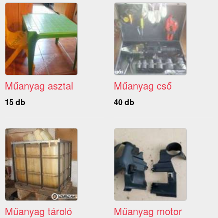
Műanyag asztal
Műanyag cső
15 db
40 db
Műanyag tároló
Műanyag motor