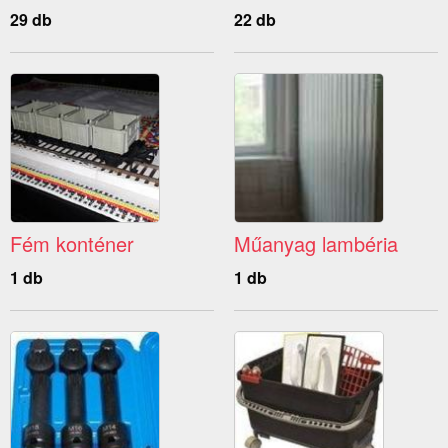
29 db
22 db
Fém konténer
Műanyag lambéria
1 db
1 db