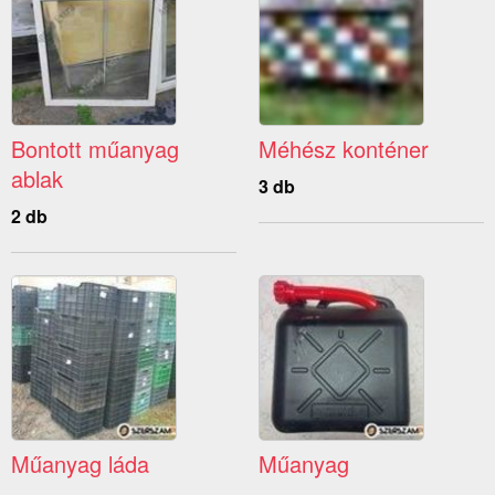
Bontott műanyag
Méhész konténer
ablak
3 db
2 db
Műanyag láda
Műanyag