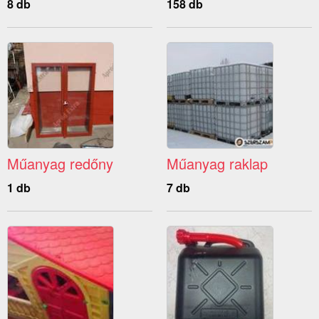
8 db
158 db
Műanyag redőny
Műanyag raklap
1 db
7 db