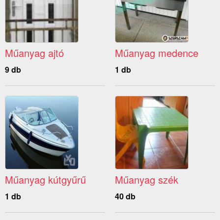
Műanyag ajtó
Műanyag medence
9 db
1 db
Műanyag kútgyűrű
Műanyag szék
1 db
40 db