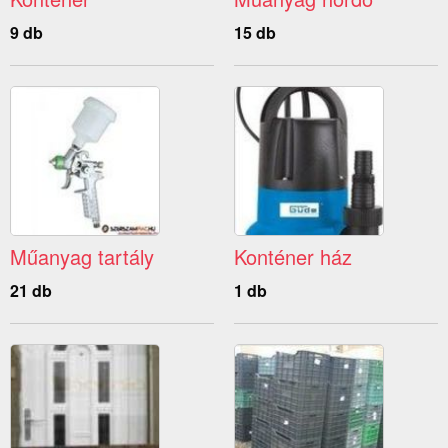
9 db
15 db
Műanyag tartály
Konténer ház
21 db
1 db