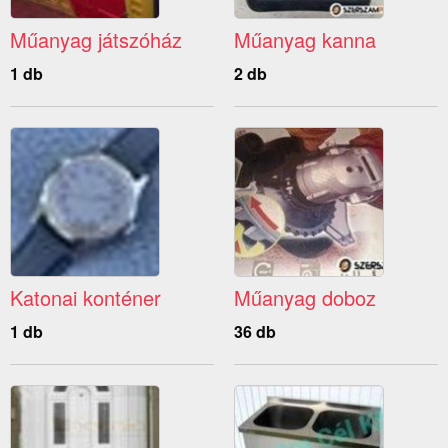
Műanyag játszóház
Műanyag kanna
1 db
2 db
Katonai konténer
Műanyag doboz
1 db
36 db