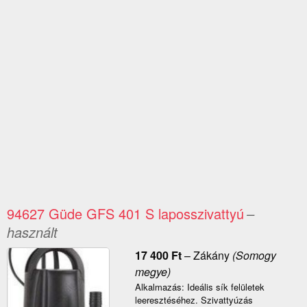
94627 Güde GFS 401 S laposszivattyú
–
használt
17 400
Ft
–
Zákány
(Somogy
megye)
Alkalmazás: Ideális sík felületek
leeresztéséhez. Szivattyúzás