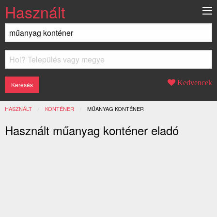
Használt
Kedvencek
HASZNÁLT
KONTÉNER
JELENLEGI:
MŰANYAG KONTÉNER
Használt műanyag konténer eladó