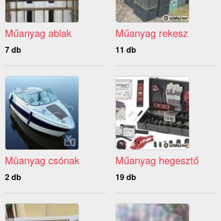
Műanyag ablak
Műanyag rekesz
7 db
11 db
Müanyag csónak
Műanyag hegesztő
2 db
19 db