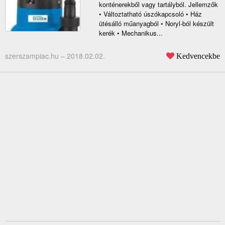
konténerekből vagy tartályból. Jellemzők
• Változtatható úszókapcsoló • Ház
ütésálló műanyagból • Noryl-ból készült
kerék • Mechanikus...
szerszampiac.hu –
2018.02.02.
Kedvencekbe