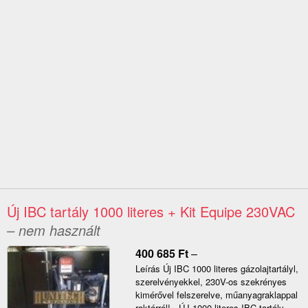
Új IBC tartály 1000 literes + Kit Equipe 230VAC
– nem használt
400 685
Ft
–
Leírás Új IBC 1000 literes gázolajtartályl,
szerelvényekkel, 230V-os szekrényes
kimérővel felszerelve, műanyagraklappal
raktárról! - ÚJ 1000 literes IBC tartály,