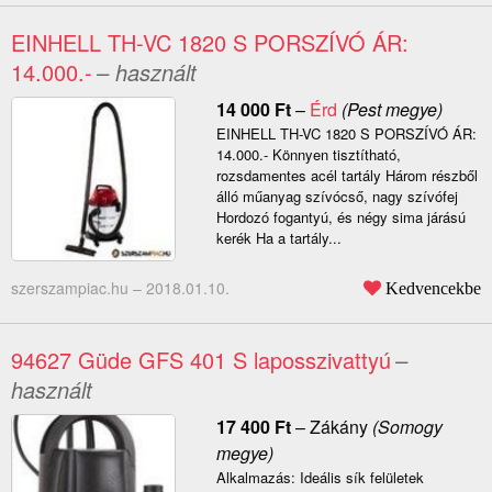
EINHELL TH-VC 1820 S PORSZÍVÓ ÁR:
14.000.-
– használt
14 000
Ft
–
Érd
(Pest megye)
EINHELL TH-VC 1820 S PORSZÍVÓ ÁR:
14.000.- Könnyen tisztítható,
rozsdamentes acél tartály Három részből
álló műanyag szívócső, nagy szívófej
Hordozó fogantyú, és négy sima járású
kerék Ha a tartály...
szerszampiac.hu –
2018.01.10.
Kedvencekbe
94627 Güde GFS 401 S laposszivattyú
–
használt
17 400
Ft
–
Zákány
(Somogy
megye)
Alkalmazás: Ideális sík felületek