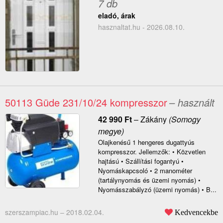
7 db
eladó, árak
hasznaltat.hu - 2026.08.10.
50113 Güde 231/10/24 kompresszor
– használt
42 990
Ft
–
Zákány
(Somogy
megye)
Olajkenésű 1 hengeres dugattyús
kompresszor. Jellemzők: • Közvetlen
hajtású • Szállítási fogantyú •
Nyomáskapcsoló • 2 manométer
(tartálynyomás és üzemi nyomás) •
Nyomásszabályzó (üzemi nyomás) • B...
szerszampiac.hu –
2018.02.04.
Kedvencekbe