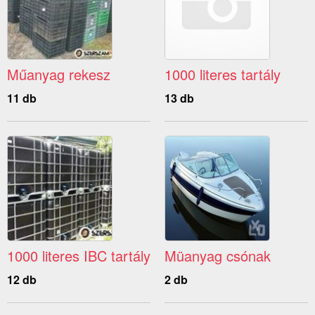
Műanyag rekesz
1000 literes tartály
11 db
13 db
1000 literes IBC tartály
Müanyag csónak
12 db
2 db