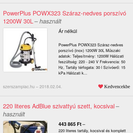
PowerPlus POWX323 Száraz-nedves porszívó
1200W 30L
– használt
Ár nélkül
PowerPlus POWX323 Száraz-nedves
porszívó (inox) 1200W 30L Műszaki
adatok: Teljesítmény: 1200W Hálózati
feszültség: 220 - 240 V Frekvencia: 50
Hz, Tartály térfogata: 30 l Szívóerő: 15
kPa Hálózati k...
szerszampiac.hu –
2018.02.04.
Kedvencekbe
220 literes AdBlue szivattyú szett, kocsival
–
használt
443 865
Ft
–
220 literes tartály, kocsival és komplett