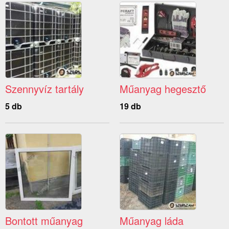
Szennyvíz tartály
Műanyag hegesztő
5 db
19 db
Bontott műanyag
Műanyag láda