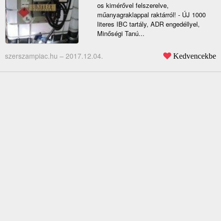
os kimérővel felszerelve,
műanyagraklappal raktárról! - ÚJ 1000
literes IBC tartály, ADR engedéllyel,
Minőségi Tanú...
szerszampiac.hu –
2017.12.04.
Kedvencekbe