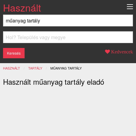
Használt
Kedvencek
HASZNÁLT
TARTÁLY
JELENLEGI:
MŰANYAG TARTÁLY
Használt műanyag tartály eladó