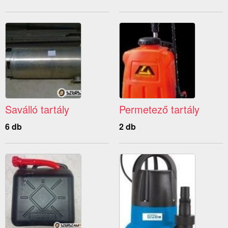
Saválló tartály
Permetező tartály
6 db
2 db