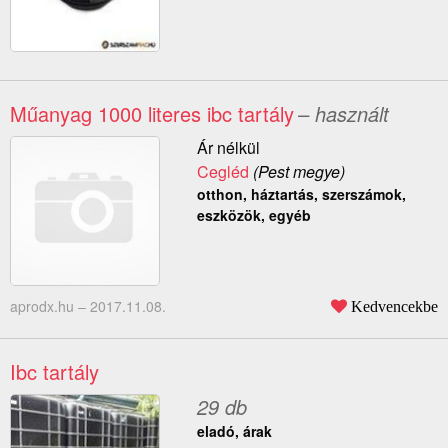
Műanyag 1000 literes ibc tartály
– használt
Ár nélkül
Cegléd
(Pest megye)
otthon, háztartás, szerszámok,
eszközök, egyéb
aprodx.hu –
2017.11.08.
Kedvencekbe
Ibc tartály
29 db
eladó, árak