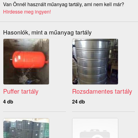
Van Önnél használt műanyag tartály, ami nem kell már?
Hirdesse meg ingyen!
Hasonlók, mint a műanyag tartály
Puffer tartály
Rozsdamentes tartály
4 db
24 db