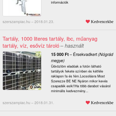
információk
szerszampiac.hu –
2018.01.23.
Kedvencekbe
Tartály, 1000 literes tartály, ibc, műanyag
tartály, víz, esővíz tároló
– használt
15 000
Ft
–
Érsekvadkert
(Nógrád
megye)
Üdvözlöm eladóak a fotón látható
tartályok fekete színben és kétféle
raklapon fa és fém.Locsolásra Most
Szerezze BE NE Nyáron mikor kevés
csapadék esik!!Ha több darabot vásárol
minimális kedvezmény...
szerszampiac.hu –
2018.01.31.
Kedvencekbe