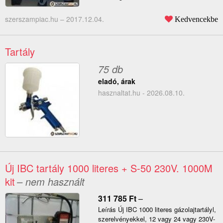
szerszampiac.hu –
2017.12.04.
Kedvencekbe
Tartály
75 db
eladó, árak
hasznaltat.hu - 2026.08.10.
Új IBC tartály 1000 literes + S-50 230V. 1000M
kit
– nem használt
311 785
Ft
–
Leírás Új IBC 1000 literes gázolajtartályl,
szerelvényekkel, 12 vagy 24 vagy 230V-