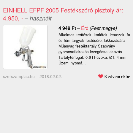
EINHELL EFPF 2005 Festékszóró pisztoly ár:
4.950, -
– használt
4 949
Ft
–
Érd
(Pest megye)
Alkalmas keritések, korlátok, lemezek, fa
és fém tárgyak festésére, lakkozására
Műanyag festéktartály Szabvány
gyorscsatlakozós levegőcsatlakozás
Tartálytérfogat: 0.6 l Fúvóka: Ø1, 4 mm
Üzemi nyomá...
szerszampiac.hu –
2018.02.02.
Kedvencekbe