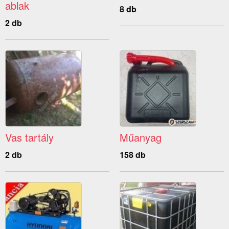
ablak
8 db
2 db
Vas tartály
Műanyag
2 db
158 db