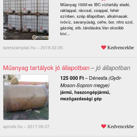
Műanyag 1000l-es IBC víztartály eladó,
raklappal, ráccsal, csappal, fehér
színben, szép állapotban, alkalmasak:
ivóvíz, savanyúság, cefre, bor, nitro szol,
gázolaj, stb..tárolására.Van olcsóbb
kivi...
szerszampiac.hu –
2018.02.05.
Kedvencekbe
Műanyag tartályok jó állapotban
– jó állapotban
125 000
Ft
–
Dénesfa
(Győr-
Moson-Sopron megye)
jármű, haszongépjármű,
mezőgazdasági gép
aprodx.hu –
2017.09.07.
Kedvencekbe