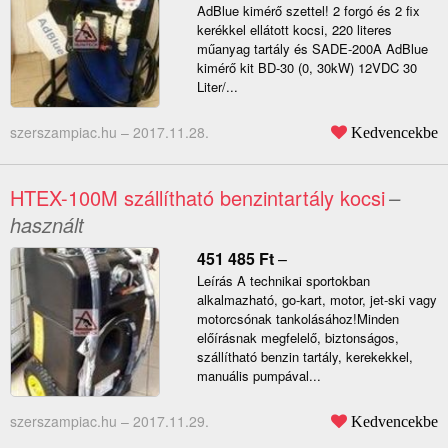
AdBlue kimérő szettel! 2 forgó és 2 fix
kerékkel ellátott kocsi, 220 literes
műanyag tartály és SADE-200A AdBlue
kimérő kit BD-30 (0, 30kW) 12VDC 30
Liter/...
szerszampiac.hu –
2017.11.28.
Kedvencekbe
HTEX-100M szállítható benzintartály kocsi
–
használt
451 485
Ft
–
Leírás A technikai sportokban
alkalmazható, go-kart, motor, jet-ski vagy
motorcsónak tankolásához!Minden
előírásnak megfelelő, biztonságos,
szállítható benzin tartály, kerekekkel,
manuális pumpával...
szerszampiac.hu –
2017.11.29.
Kedvencekbe