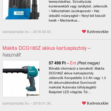
leeresztéséhez. Szivattyúzás
konténerekből vagy tartályból. Jellemzők
• Változtatható úszókapcsoló • Ház
ütésálló műanyagból • Noryl-ból készült
kerék • Mechanikus...
szerszampiac.hu –
2018.02.02.
Kedvencekbe
Makita DCG180Z akkus kartuspisztoly
–
használt
57 499
Ft
–
Érd
(Pest megye)
Bővebb információ a termékről: Makita
DCG180Z akkus kartuspisztoly
Jellemzők Kompatibilis 3.0 Ah vagy 1.3
Ah akkumulátorokkal Gumírozott
markolat Automata túlfolyásgátló
Beépített LED világítás Túl...
szerszampiac.hu –
2018.01.30.
Kedvencekbe