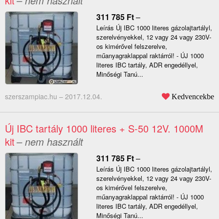
kit
– nem használt
311 785
Ft
–
Leírás Új IBC 1000 literes gázolajtartályl,
szerelvényekkel, 12 vagy 24 vagy 230V-
os kimérővel felszerelve,
műanyagraklappal raktárról! - ÚJ 1000
literes IBC tartály, ADR engedéllyel,
Minőségi Tanú...
szerszampiac.hu –
2017.12.04.
Kedvencekbe
Új IBC tartály 1000 literes + S-50 12V. 1000M
kit
– nem használt
311 785
Ft
–
Leírás Új IBC 1000 literes gázolajtartályl,
szerelvényekkel, 12 vagy 24 vagy 230V-
os kimérővel felszerelve,
műanyagraklappal raktárról! - ÚJ 1000
literes IBC tartály, ADR engedéllyel,
Minőségi Tanú...