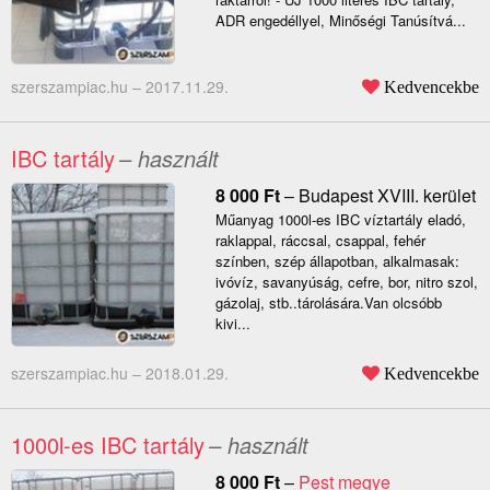
ADR engedéllyel, Minőségi Tanúsítvá...
szerszampiac.hu –
2017.11.29.
Kedvencekbe
IBC tartály
– használt
8 000
Ft
–
Budapest XVIII. kerület
Műanyag 1000l-es IBC víztartály eladó,
raklappal, ráccsal, csappal, fehér
színben, szép állapotban, alkalmasak:
ivóvíz, savanyúság, cefre, bor, nitro szol,
gázolaj, stb..tárolására.Van olcsóbb
kivi...
szerszampiac.hu –
2018.01.29.
Kedvencekbe
1000l-es IBC tartály
– használt
8 000
Ft
–
Pest megye