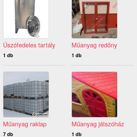
Úszófedeles tartály
Műanyag redőny
1 db
1 db
Műanyag raklap
Műanyag játszóház
7 db
1 db