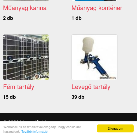
Műanyag kanna
Műanyag konténer
2 db
1 db
Fém tartály
Levegő tartály
15 db
39 db
© 2026 Használtat.hu
Weboldalunk használatával elfogadja, hogy cookie-kat
Elfogadom
Rólunk
használunk.
További információ