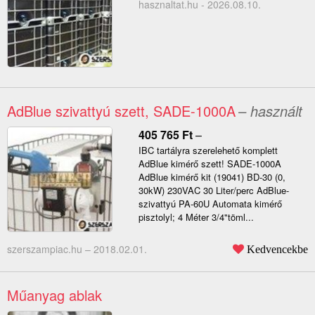
hasznaltat.hu - 2026.08.10.
AdBlue szivattyú szett, SADE-1000A
– használt
405 765
Ft
–
IBC tartályra szerelehető komplett
AdBlue kimérő szett! SADE-1000A
AdBlue kimérő kit (19041) BD-30 (0,
30kW) 230VAC 30 Liter/perc AdBlue-
szivattyú PA-60U Automata kimérő
pisztolyl; 4 Méter 3/4"töml...
szerszampiac.hu –
2018.02.01.
Kedvencekbe
Műanyag ablak