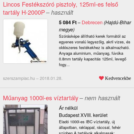
Lincos Festékszóró pisztoly, 125ml-es felső
tartály H-2000P
– használt
5 084
Ft
–
Debrecen
(Hajdú-Bihar
megye)
Szórásképe állítható kerek formától az
egyenes vonalú legyezőig, akril vizes, és
oldószeres festékekhez is alkalmazható.
Anyaga aluminium, műanyag, fúvóka
0.8mm tartály kapacitás 125ml, levegő
fogy...
szerszampiac.hu –
2018.01.28.
Kedvencekbe
Műanyag 1000l-es víztartály
– nem használt
Ár nélkül
Budapest XVIII. kerület
Eladó 1000l-es IBC víztartály, új
állapotban, raklappal, ráccsal, fehér
színben.A tartályok alkalmasak: