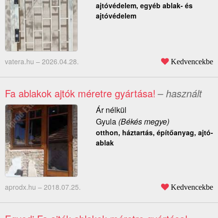
ajtóvédelem, egyéb ablak- és
ajtóvédelem
vatera.hu –
2026.04.28.
Kedvencekbe
Fa ablakok ajtók méretre gyártása!
– használt
Ár nélkül
Gyula
(Békés megye)
otthon, háztartás, építőanyag, ajtó-
ablak
aprodx.hu –
2018.07.25.
Kedvencekbe