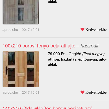
ablak
aprodx.hu –
2017.10.01.
Kedvencekbe
100x210 borovi fenyő bejárati ajtó
– használt
79 000
Ft
–
Cegléd
(Pest megye)
otthon, háztartás, építőanyag, ajtó-
ablak
aprodx.hu –
2017.10.01.
Kedvencekbe
140x210 Oldalvilágítós borovi bejárati ajtó