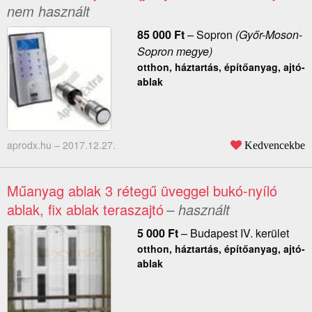
nem használt
85 000
Ft
–
Sopron
(Győr-Moson-
Sopron megye)
otthon, háztartás, építőanyag, ajtó-
ablak
aprodx.hu –
2017.12.27.
Kedvencekbe
Műanyag ablak 3 rétegű üveggel bukó-nyíló
ablak, fix ablak teraszajtó
– használt
5 000
Ft
–
Budapest IV. kerület
otthon, háztartás, építőanyag, ajtó-
ablak