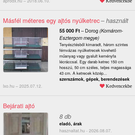
aprodx.hu –
2018.06.10.
Kedvencekbe
Másfél méteres egy ajtós nyúlketrec
– használt
55 000
Ft
–
Dorog
(Komárom-
Esztergom megye)
Tenyésztésből kimaradt, három szintes
fémvázas nyúlketrecek kivehető
műanyag vagy gyalult keményfa
lécráccsal. Egy darab ketrec 150 cm
hosszú, 50 cm széles, teljes magassága
43 cm. A ketrecek közép...
szerszámok, gépek, berendezések
lxo.hu –
2025.07.12.
Kedvencekbe
Bejárati ajtó
8 db
eladó, árak
hasznaltat.hu - 2026.08.07.