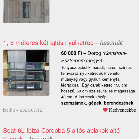
1, 5 méteres két ajtós nyúlketrec
– használt
60 000
Ft
–
Dorog
(Komárom-
Esztergom megye)
Tenyésztésből kimaradt, három szintes
fémvázas nyúlketrecek kivehető
műanyag vagy gyalult keményfa
lécráccsal. Egy darab ketrec 150 cm
hosszú, 50 cm széles, teljes magassága
43 cm. A ketrecek közép...
szerszámok, gépek, berendezések
lxo.hu –
2025.07.12.
Kedvencekbe
Seat 6L Ibiza Cordoba 5 ajtós ablakok ajtó
üvegek
– használt