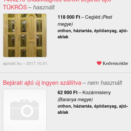
TÜKRÖS
– használt
118 000
Ft
–
Cegléd
(Pest
megye)
otthon, háztartás, építőanyag, ajtó-
ablak
aprodx.hu –
2017.10.01.
Kedvencekbe
Bejárati ajtó új ingyen szállítva
– nem használt
62 900
Ft
–
Kozármisleny
(Baranya megye)
otthon, háztartás, építőanyag, ajtó-
ablak