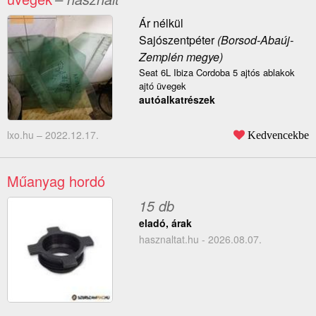
Ár nélkül
Sajószentpéter
(Borsod-Abaúj-
Zemplén megye)
Seat 6L Ibiza Cordoba 5 ajtós ablakok
ajtó üvegek
autóalkatrészek
lxo.hu –
2022.12.17.
Kedvencekbe
Műanyag hordó
15 db
eladó, árak
hasznaltat.hu - 2026.08.07.