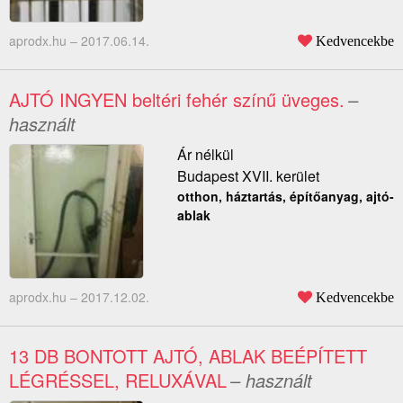
aprodx.hu –
2017.06.14.
Kedvencekbe
AJTÓ INGYEN beltéri fehér színű üveges.
–
használt
Ár nélkül
Budapest XVII. kerület
otthon, háztartás, építőanyag, ajtó-
ablak
aprodx.hu –
2017.12.02.
Kedvencekbe
13 DB BONTOTT AJTÓ, ABLAK BEÉPÍTETT
LÉGRÉSSEL, RELUXÁVAL
– használt