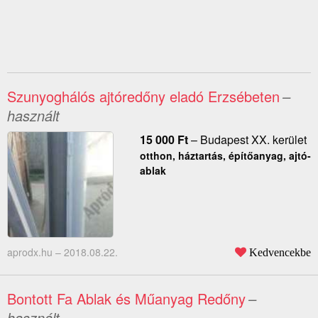
Szunyoghálós ajtóredőny eladó Erzsébeten
–
használt
15 000
Ft
–
Budapest XX. kerület
otthon, háztartás, építőanyag, ajtó-
ablak
aprodx.hu –
2018.08.22.
Kedvencekbe
Bontott Fa Ablak és Műanyag Redőny
–
használt