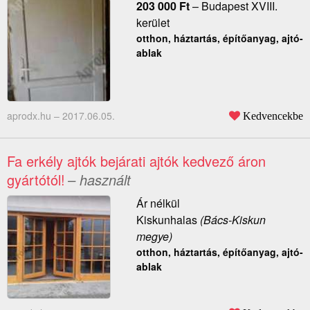
203 000
Ft
–
Budapest XVIII.
kerület
otthon, háztartás, építőanyag, ajtó-
ablak
aprodx.hu –
2017.06.05.
Kedvencekbe
Fa erkély ajtók bejárati ajtók kedvező áron
gyártótól!
– használt
Ár nélkül
Kiskunhalas
(Bács-Kiskun
megye)
otthon, háztartás, építőanyag, ajtó-
ablak