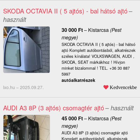
SKODA OCTAVIA II ( 5 ajtós) - bal hátsó ajtó
–
használt
30 000
Ft
–
Kistarcsa
(Pest
megye)
SKODA OCTAVIA II ( 5 ajtós) - bal hátsó
ajtó Komplett autóbontásból, alkatrészek
széles kínálata! VOLKSWAGEN, AUDI ,
SKODA, SEAT márkákhoz ! Hívjon
minket bizalommal ! TEL. +36 30 887
5997
autóalkatrészek
lxo.hu –
2025.09.27.
Kedvencekbe
AUDI A3 8P (3 ajtós) csomagtér ajtó
– használt
45 000
Ft
–
Kistarcsa
(Pest
megye)
AUDI A3 8P (3 ajtós) csomagtér ajtó
Komplett autóbontásból, alkatrészek