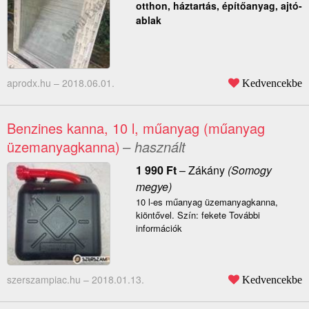
otthon, háztartás, építőanyag, ajtó-
ablak
aprodx.hu –
2018.06.01.
Kedvencekbe
Benzines kanna, 10 l, műanyag (műanyag
üzemanyagkanna)
– használt
1 990
Ft
–
Zákány
(Somogy
megye)
10 l-es műanyag üzemanyagkanna,
kiöntővel. Szín: fekete További
információk
szerszampiac.hu –
2018.01.13.
Kedvencekbe