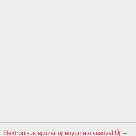
Elektronikus ajtózár ujjlenyomatolvasóval Új!
–