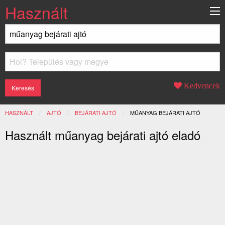
Használt
Kedvencek
HASZNÁLT
AJTÓ
BEJÁRATI AJTÓ
JELENLEGI:
MŰANYAG BEJÁRATI AJTÓ
Használt műanyag bejárati ajtó eladó