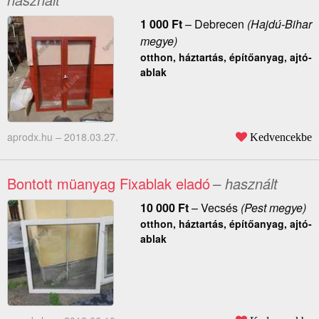
1 000
Ft
–
Debrecen
(Hajdú-Bihar
megye)
otthon, háztartás, építőanyag, ajtó-
ablak
aprodx.hu –
2018.03.27.
Kedvencekbe
Bontott müanyag Fixablak eladó
– használt
10 000
Ft
–
Vecsés
(Pest megye)
otthon, háztartás, építőanyag, ajtó-
ablak