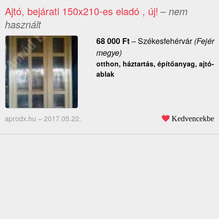
Ajtó, bejárati 150x210-es eladó , új!
– nem
használt
68 000
Ft
–
Székesfehérvár
(Fejér
megye)
otthon, háztartás, építőanyag, ajtó-
ablak
aprodx.hu –
2017.05.22.
Kedvencekbe