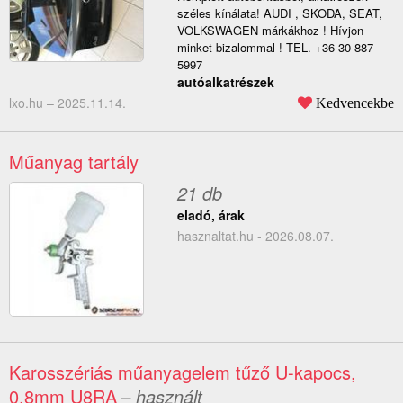
széles kínálata! AUDI , SKODA, SEAT,
VOLKSWAGEN márkákhoz ! Hívjon
minket bizalommal ! TEL. +36 30 887
5997
autóalkatrészek
lxo.hu –
2025.11.14.
Kedvencekbe
Műanyag tartály
21 db
eladó, árak
hasznaltat.hu - 2026.08.07.
Karosszériás műanyagelem tűző U-kapocs,
0.8mm U8RA
– használt