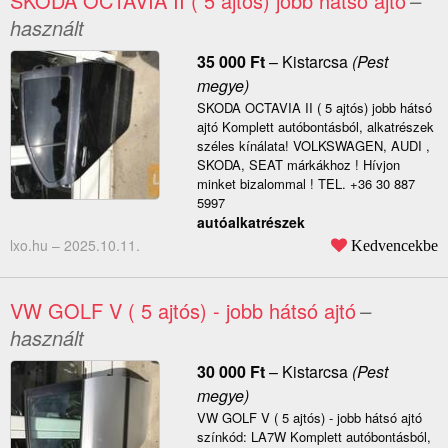
SKODA OCTAVIA II ( 5 ajtós) jobb hátsó ajtó
–
használt
35 000
Ft
–
Kistarcsa
(Pest
megye)
SKODA OCTAVIA II ( 5 ajtós) jobb hátsó
ajtó Komplett autóbontásból, alkatrészek
széles kínálata! VOLKSWAGEN, AUDI ,
SKODA, SEAT márkákhoz ! Hívjon
minket bizalommal ! TEL. +36 30 887
5997
autóalkatrészek
lxo.hu –
2025.10.11.
Kedvencekbe
VW GOLF V ( 5 ajtós) - jobb hátsó ajtó
–
használt
30 000
Ft
–
Kistarcsa
(Pest
megye)
VW GOLF V ( 5 ajtós) - jobb hátsó ajtó
színkód: LA7W Komplett autóbontásból,