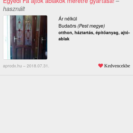
Egyedi Fa ajtók ablakok méretre gyártása!
–
használt
Ár nélkül
Budaörs
(Pest megye)
otthon, háztartás, építőanyag, ajtó-
ablak
aprodx.hu –
2018.07.31.
Kedvencekbe