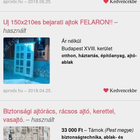
aprodx.hu –
2018.06.25.
Kedvencekbe
Uj 150x210es bejarati ajtok FELARON!!
–
használt
Ár nélkül
Budapest XVIII. kerület
otthon, háztartás, építőanyag, ajtó-
ablak
aprodx.hu –
2018.04.25.
Kedvencekbe
Biztonsági ajtórács, rácsos ajtó, kerettel,
vasajtó.
– használt
33 000
Ft
–
Tárnok
(Pest megye)
biztonságtechnika, ablak- és