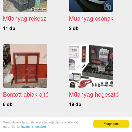
Műanyag rekesz
Müanyag csónak
11 db
2 db
Bontott ablak ajtó
Műanyag hegesztő
6 db
19 db
Weboldalunk használatával elfogadja, hogy cookie-kat
Elfogadom
használunk.
További információ