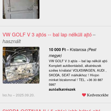
VW GOLF V 3 ajtós -- bal lap nélküli ajtó
–
használt
10 000
Ft
–
Kistarcsa
(Pest
megye)
VW GOLF V 3 ajtós -- bal lap nélküli ajtó
Komplett autóbontásból, alkatrészek
széles kínálata! VOLKSWAGEN, AUDI ,
SKODA, SEAT márkákhoz ! Hívjon
minket bizalommal ! TEL. +36 30 887
5997
autóalkatrészek
lxo.hu –
2025.09.20.
Kedvencekbe