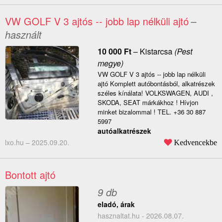
VW GOLF V 3 ajtós -- jobb lap nélküli ajtó
–
használt
10 000
Ft
–
Kistarcsa
(Pest
megye)
VW GOLF V 3 ajtós -- jobb lap nélküli
ajtó Komplett autóbontásból, alkatrészek
széles kínálata! VOLKSWAGEN, AUDI ,
SKODA, SEAT márkákhoz ! Hívjon
minket bizalommal ! TEL. +36 30 887
5997
autóalkatrészek
lxo.hu –
2025.09.20.
Kedvencekbe
Bontott ajtó
9 db
eladó, árak
hasznaltat.hu - 2026.08.07.