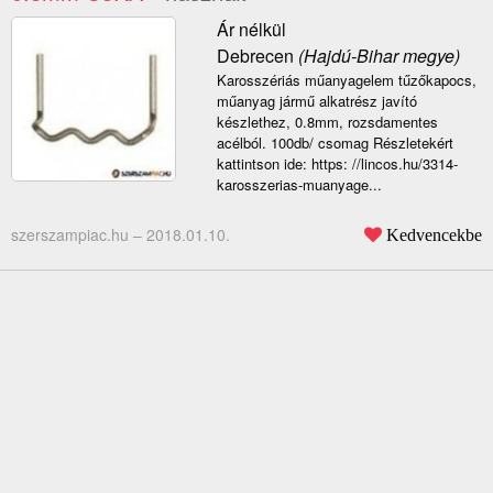
Ár nélkül
Debrecen
(Hajdú-Bihar megye)
Karosszériás műanyagelem tűzőkapocs,
műanyag jármű alkatrész javító
készlethez, 0.8mm, rozsdamentes
acélból. 100db/ csomag Részletekért
kattintson ide: https: //lincos.hu/3314-
karosszerias-muanyage...
szerszampiac.hu –
2018.01.10.
Kedvencekbe