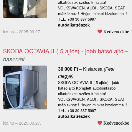
alkatrészek széles kínálata!
VOLKSWAGEN, AUDI , SKODA, SEAT
márkákhoz ! Hívjon minket bizalommal !
TEL. +36 30 887 5997
autóalkatrészek
lxo.hu –
2025.09.27.
Kedvencekbe
SKODA OCTAVIA II ( 5 ajtós) - jobb hátsó ajtó
–
használt
30 000
Ft
–
Kistarcsa
(Pest
megye)
SKODA OCTAVIA II ( 5 ajtós) - jobb
hátsó ajtó Komplett autóbontásból,
alkatrészek széles kínálata!
VOLKSWAGEN, AUDI , SKODA, SEAT
márkákhoz ! Hívjon minket bizalommal !
TEL. +36 30 887 5997
autóalkatrészek
lxo.hu –
2025.09.27.
Kedvencekbe