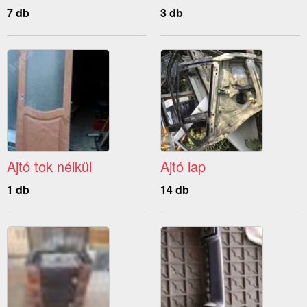
7 db
3 db
Ajtó tok nélkül
Ajtó lap
1 db
14 db