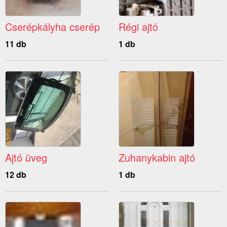
Cserépkályha cserép
Régi ajtó
11 db
1 db
Ajtó üveg
Zuhanykabin ajtó
12 db
1 db