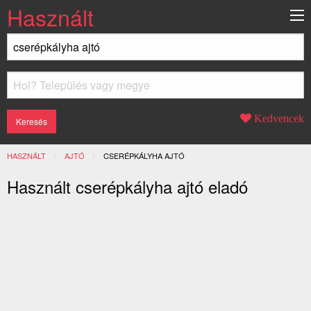
Használt
Kedvencek
HASZNÁLT
AJTÓ
JELENLEGI:
CSERÉPKÁLYHA AJTÓ
Használt cserépkályha ajtó eladó