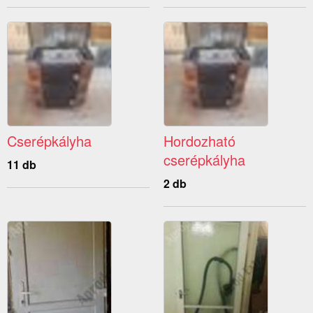
Cserépkályha
Hordozható
cserépkályha
11 db
2 db