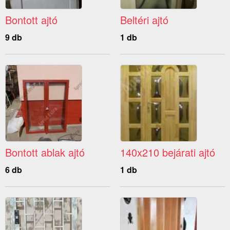
Bontott ajtó
Beltéri ajtó
9 db
1 db
Bontott ablak ajtó
140x210 bejárati ajtó
6 db
1 db