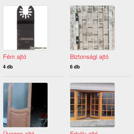
Fém ajtó
Biztonsági ajtó
4 db
6 db
Üveges ajtó
Erkély ajtó