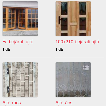
Fa bejárati ajtó
100x210 bejárati ajtó
1 db
1 db
Ajtó rács
Ajtórács