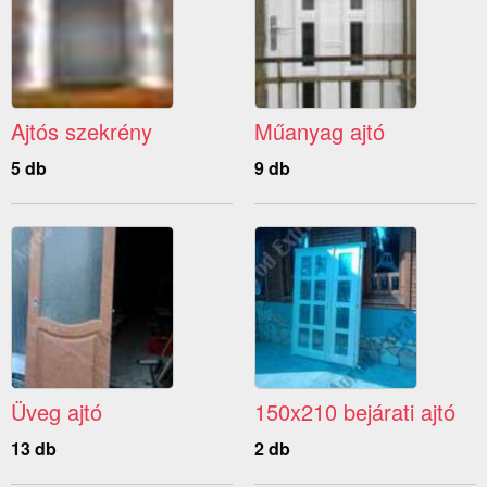
Ajtós szekrény
Műanyag ajtó
5 db
9 db
Üveg ajtó
150x210 bejárati ajtó
13 db
2 db