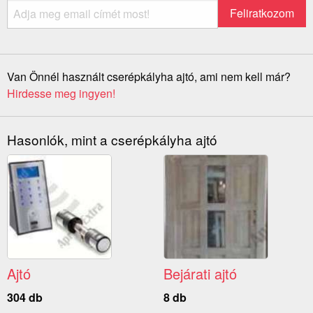
Van Önnél használt cserépkályha ajtó, ami nem kell már?
Hirdesse meg ingyen!
Hasonlók, mint a cserépkályha ajtó
Ajtó
Bejárati ajtó
304 db
8 db