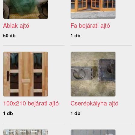
Ablak ajtó
Fa bejárati ajtó
50 db
1 db
100x210 bejárati ajtó
Cserépkályha ajtó
1 db
1 db