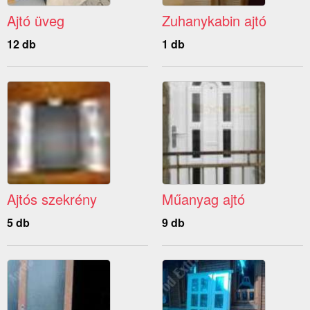
Ajtó üveg
Zuhanykabin ajtó
12 db
1 db
Ajtós szekrény
Műanyag ajtó
5 db
9 db