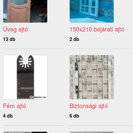
Üveg ajtó
150x210 bejárati ajtó
13 db
2 db
Fém ajtó
Biztonsági ajtó
4 db
6 db