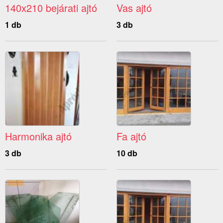
140x210 bejárati ajtó
Vas ajtó
1 db
3 db
Harmonika ajtó
Fa ajtó
3 db
10 db