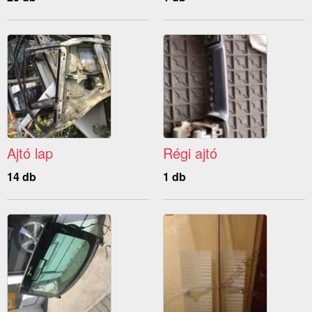
Ajtó lap
Régi ajtó
14 db
1 db