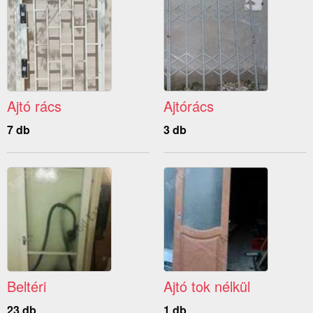
Ajtó rács
Ajtórács
7 db
3 db
Beltéri
Ajtó tok nélkül
23 db
1 db