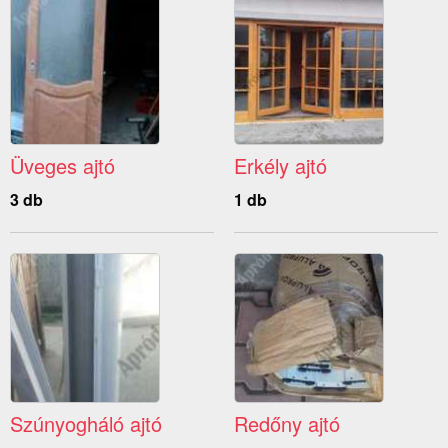
Üveges ajtó
Erkély ajtó
3 db
1 db
Szúnyogháló ajtó
Redőny ajtó