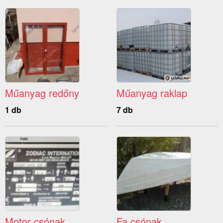
Műanyag redőny
Műanyag raklap
1 db
7 db
Motor csónak
Fa csónak