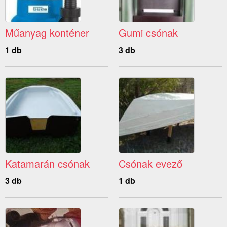
Műanyag konténer
Gumi csónak
1 db
3 db
Katamarán csónak
Csónak evező
3 db
1 db