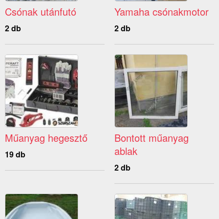
Csónak utánfutó
Yamaha csónakmotor
2 db
2 db
Műanyag hegesztő
Bontott műanyag
ablak
19 db
2 db