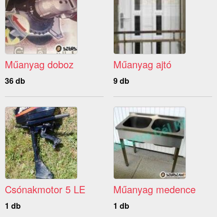
Műanyag doboz
Műanyag ajtó
36 db
9 db
Csónakmotor 5 LE
Műanyag medence
1 db
1 db