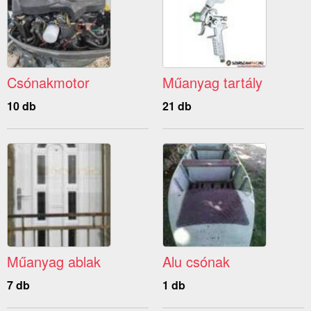
Csónakmotor
Műanyag tartály
10 db
21 db
Műanyag ablak
Alu csónak
7 db
1 db