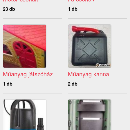
23 db
1 db
Műanyag játszóház
Műanyag kanna
1 db
2 db