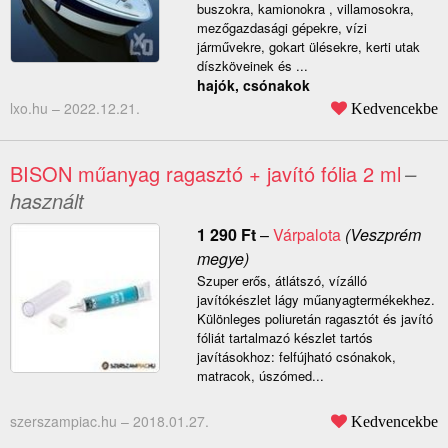
buszokra, kamionokra , villamosokra,
mezőgazdasági gépekre, vízi
járművekre, gokart ülésekre, kerti utak
díszköveinek és ...
hajók, csónakok
lxo.hu –
2022.12.21.
Kedvencekbe
BISON műanyag ragasztó + javító fólia 2 ml
–
használt
1 290
Ft
–
Várpalota
(Veszprém
megye)
Szuper erős, átlátszó, vízálló
javítókészlet lágy műanyagtermékekhez.
Különleges poliuretán ragasztót és javító
fóliát tartalmazó készlet tartós
javításokhoz: felfújható csónakok,
matracok, úszómed...
szerszampiac.hu –
2018.01.27.
Kedvencekbe