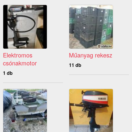
Elektromos
Műanyag rekesz
csónakmotor
11 db
1 db