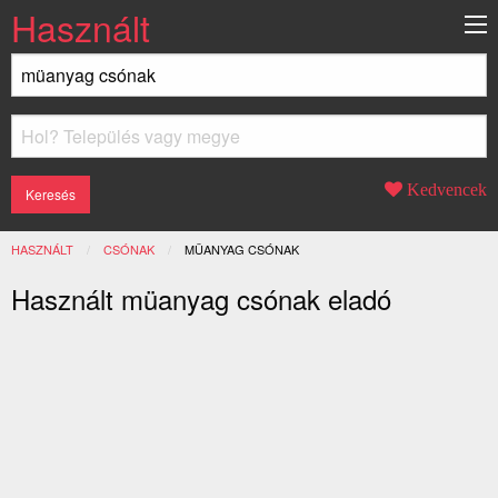
Használt
Kedvencek
HASZNÁLT
CSÓNAK
JELENLEGI:
MÜANYAG CSÓNAK
Használt müanyag csónak eladó