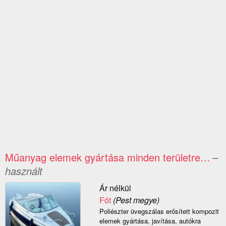
Műanyag elemek gyártása minden területre…
–
használt
Ár nélkül
Fót
(Pest megye)
Poliészter üvegszálas erősített kompozit
elemek gyártása, javítása, autókra