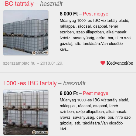
IBC tatrtály
– használt
8 000
Ft
–
Pest megye
Műanyag 1000l-es IBC víztartály eladó,
raklappal, ráccsal, csappal, fehér
színben, szép állapotban, alkalmasak:
ivóvíz, savanyúság, cefre, bor, nitro szol,
gázolaj, stb..tárolására.Van olcsóbb
kivi...
szerszampiac.hu –
2018.01.29.
Kedvencekbe
1000l-es IBC tartály
– használt
8 000
Ft
–
Pest megye
Műanyag 1000l-es IBC víztartály eladó,
raklappal, ráccsal, csappal, fehér
színben, szép állapotban, alkalmasak:
ivóvíz, savanyúság, cefre, bor, nitro szol,
gázolaj, stb..tárolására.Van olcsóbb
kivi...