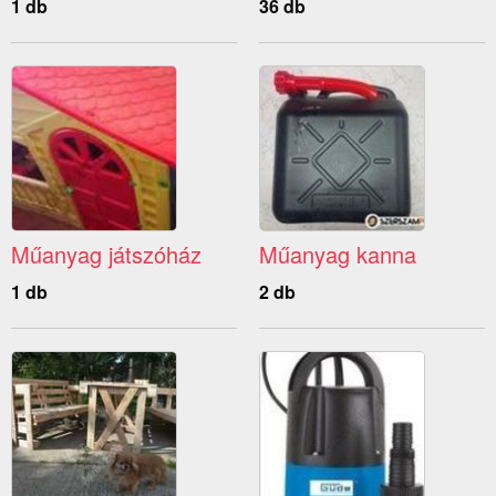
1 db
36 db
Műanyag játszóház
Műanyag kanna
1 db
2 db