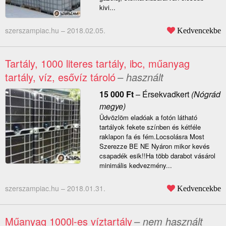
kivi...
szerszampiac.hu –
2018.02.05.
Kedvencekbe
Tartály, 1000 literes tartály, ibc, műanyag
tartály, víz, esővíz tároló
– használt
15 000
Ft
–
Érsekvadkert
(Nógrád
megye)
Üdvözlöm eladóak a fotón látható
tartályok fekete színben és kétféle
raklapon fa és fém.Locsolásra Most
Szerezze BE NE Nyáron mikor kevés
csapadék esik!!Ha több darabot vásárol
minimális kedvezmény...
szerszampiac.hu –
2018.01.31.
Kedvencekbe
Műanyag 1000l-es víztartály
– nem használt