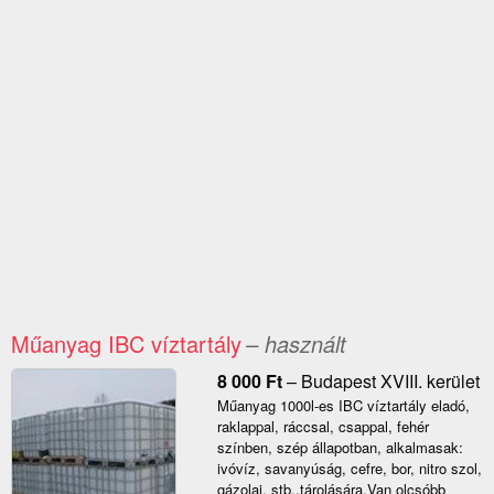
Műanyag IBC víztartály
– használt
8 000
Ft
–
Budapest XVIII. kerület
Műanyag 1000l-es IBC víztartály eladó,
raklappal, ráccsal, csappal, fehér
színben, szép állapotban, alkalmasak:
ivóvíz, savanyúság, cefre, bor, nitro szol,
gázolaj, stb..tárolására.Van olcsóbb