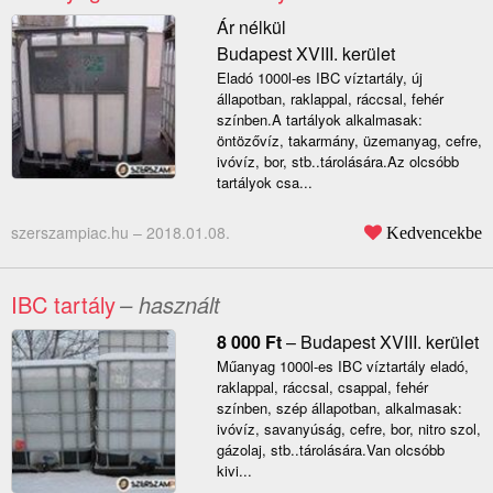
Ár nélkül
Budapest XVIII. kerület
Eladó 1000l-es IBC víztartály, új
állapotban, raklappal, ráccsal, fehér
színben.A tartályok alkalmasak:
öntözővíz, takarmány, üzemanyag, cefre,
ivóvíz, bor, stb..tárolására.Az olcsóbb
tartályok csa...
szerszampiac.hu –
2018.01.08.
Kedvencekbe
IBC tartály
– használt
8 000
Ft
–
Budapest XVIII. kerület
Műanyag 1000l-es IBC víztartály eladó,
raklappal, ráccsal, csappal, fehér
színben, szép állapotban, alkalmasak:
ivóvíz, savanyúság, cefre, bor, nitro szol,
gázolaj, stb..tárolására.Van olcsóbb
kivi...