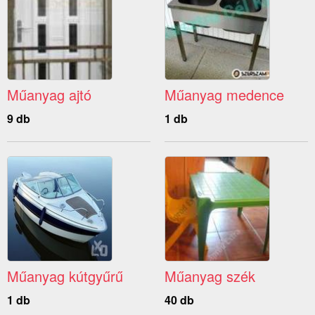
Műanyag ajtó
Műanyag medence
9 db
1 db
Műanyag kútgyűrű
Műanyag szék
1 db
40 db