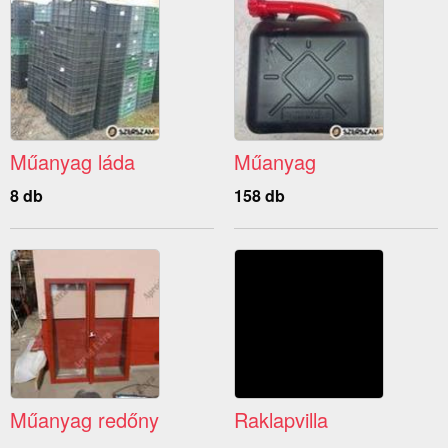
Műanyag láda
Műanyag
8 db
158 db
Műanyag redőny
Raklapvilla