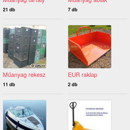
21 db
7 db
Műanyag rekesz
EUR raklap
11 db
2 db