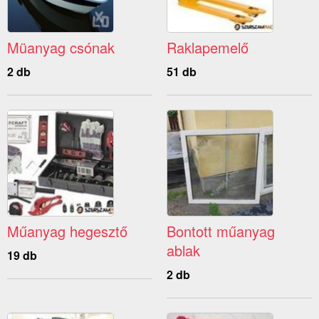
Müanyag csónak
Raklapemelő
2 db
51 db
Műanyag hegesztő
Bontott műanyag
ablak
19 db
2 db