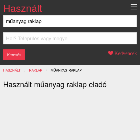
Használt
Kedvencek
HASZNÁLT
RAKLAP
JELENLEGI:
MŰANYAG RAKLAP
Használt műanyag raklap eladó