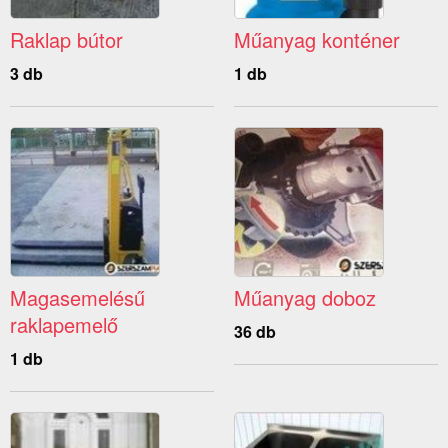
Raklap bútor
Műanyag konténer
3 db
1 db
Magasemelésű
Műanyag doboz
raklapemelő
36 db
1 db