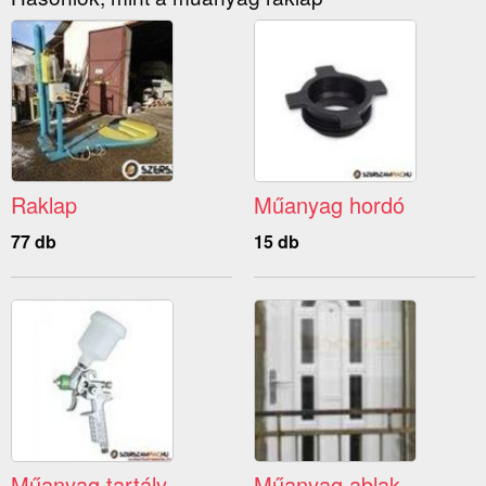
Raklap
Műanyag hordó
77 db
15 db
Műanyag tartály
Műanyag ablak