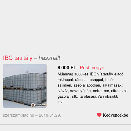
IBC tatrtály
– használt
8 000
Ft
–
Pest megye
Műanyag 1000l-es IBC víztartály eladó,
raklappal, ráccsal, csappal, fehér
színben, szép állapotban, alkalmasak:
ivóvíz, savanyúság, cefre, bor, nitro szol,
gázolaj, stb..tárolására.Van olcsóbb
kivi...
szerszampiac.hu –
2018.01.29.
Kedvencekbe