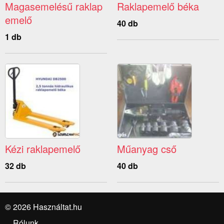
Magasemelésű raklap
Raklapemelő béka
emelő
40 db
1 db
Kézi raklapemelő
Műanyag cső
32 db
40 db
© 2026 Használtat.hu
Rólunk