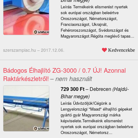
Leírás Termékeink elismerést nyertek
sok európai országban beleértve
Oroszországot, Németországot,
Franciaországot, Ukrajnát,
Fehéroroszországot, Svédországot és
Magyarországot.Régóta meglévő tapas...
szerszampiac.hu –
2017.12.06.
Kedvencekbe
Bádogos Élhajlító ZG-3000 / 0.7 ÚJ! Azonnal
Raktárkészletről!
– nem használt
729 300
Ft
–
Debrecen
(Hajdú-
Bihar megye)
Leírás Üdvözöljük!Cégünk a
Lengyelországi "Maad" élhajlító gépeket
gyártó gyár Magyarországi márka
képviselete.Termékeink elismerést
nyertek sok európai országban beleértve
Oroszországot, Németorsz...