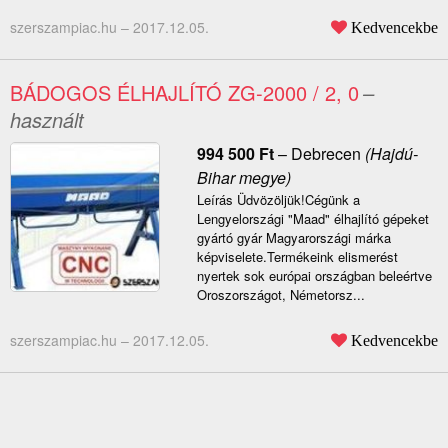
szerszampiac.hu –
2017.12.05.
Kedvencekbe
BÁDOGOS ÉLHAJLÍTÓ ZG-2000 / 2, 0
–
használt
994 500
Ft
–
Debrecen
(Hajdú-
Bihar megye)
Leírás Üdvözöljük!Cégünk a
Lengyelországi "Maad" élhajlító gépeket
gyártó gyár Magyarországi márka
képviselete.Termékeink elismerést
nyertek sok európai országban beleértve
Oroszországot, Németorsz...
szerszampiac.hu –
2017.12.05.
Kedvencekbe