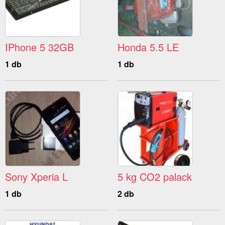
IPhone 5 32GB
Honda 5.5 LE
1 db
1 db
Sony Xperia L
5 kg CO2 palack
1 db
2 db