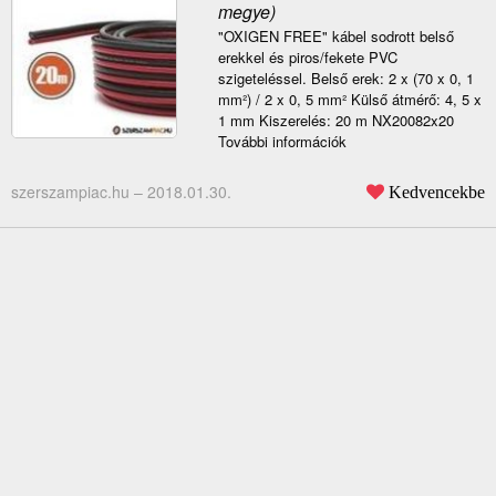
megye)
"OXIGEN FREE" kábel sodrott belső
erekkel és piros/fekete PVC
szigeteléssel. Belső erek: 2 x (70 x 0, 1
mm²) / 2 x 0, 5 mm² Külső átmérő: 4, 5 x
1 mm Kiszerelés: 20 m NX20082x20
További információk
szerszampiac.hu –
2018.01.30.
Kedvencekbe