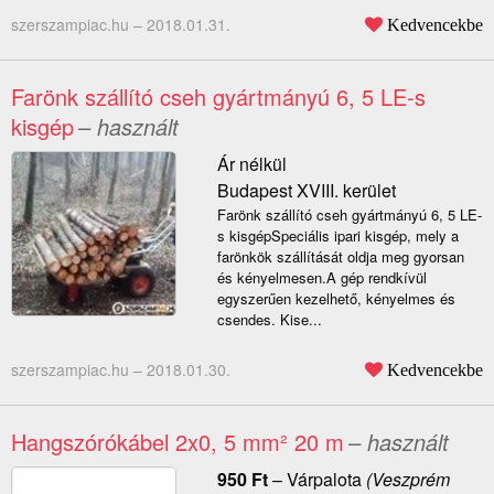
szerszampiac.hu –
2018.01.31.
Kedvencekbe
Farönk szállító cseh gyártmányú 6, 5 LE-s
kisgép
– használt
Ár nélkül
Budapest XVIII. kerület
Farönk szállító cseh gyártmányú 6, 5 LE-
s kisgépSpeciális ipari kisgép, mely a
farönkök szállítását oldja meg gyorsan
és kényelmesen.A gép rendkívül
egyszerűen kezelhető, kényelmes és
csendes. Kise...
szerszampiac.hu –
2018.01.30.
Kedvencekbe
Hangszórókábel 2x0, 5 mm² 20 m
– használt
950
Ft
–
Várpalota
(Veszprém