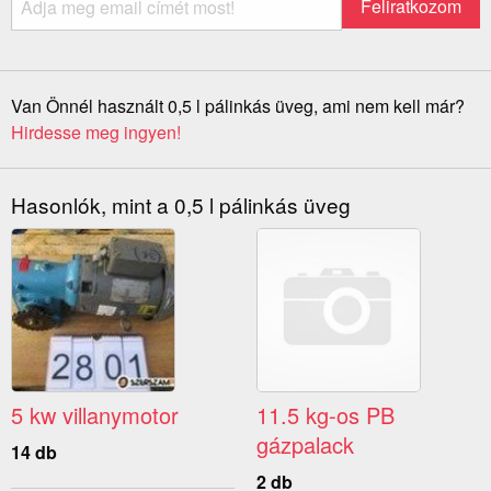
Van Önnél használt 0,5 l pálinkás üveg, ami nem kell már?
Hirdesse meg ingyen!
Hasonlók, mint a 0,5 l pálinkás üveg
5 kw villanymotor
11.5 kg-os PB
gázpalack
14 db
2 db