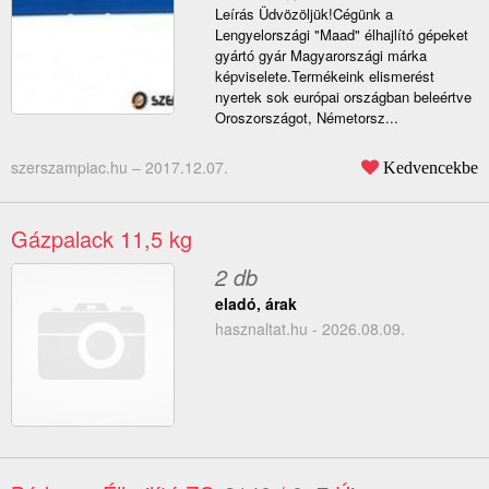
Leírás Üdvözöljük!Cégünk a
Lengyelországi "Maad" élhajlító gépeket
gyártó gyár Magyarországi márka
képviselete.Termékeink elismerést
nyertek sok európai országban beleértve
Oroszországot, Németorsz...
szerszampiac.hu –
2017.12.07.
Kedvencekbe
Gázpalack 11,5 kg
2 db
eladó, árak
hasznaltat.hu - 2026.08.09.