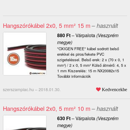
Hangszórókábel 2x0, 5 mm² 15 m
– használt
880
Ft
–
Várpalota
(Veszprém
megye)
"OXIGEN FREE" kábel sodrott belső
erekkel és piros/fekete PVC
szigeteléssel. Belső erek: 2 x (70 x 0, 1
mm²) / 2 x 0, 5 mm² Külső átmérő: 4, 5 x
1 mm Kiszerelés: 15 m NX20082x15
További információk
szerszampiac.hu –
2018.01.30.
Kedvencekbe
Hangszórókábel 2x0, 5 mm² 10 m
– használt
630
Ft
–
Várpalota
(Veszprém
megye)