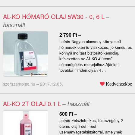
AL-KO HÓMARÓ OLAJ 5W30 - 0, 6 L
–
használt
2 790
Ft
–
Leírás Nagyon alacsony környezeti
hõmérsékleten is viszkózus, jó kenést és
könnyû indítást biztosító kenõolaj,
kifejezetten az AL-KO 4 ütemû
hómarógépek motorjaihoz.Ajánlott
továbbá minden olyan 4 ...
szerszampiac.hu –
2017.12.05.
Kedvencekbe
AL-KO 2T OLAJ 0.1 L
– használt
600
Ft
–
Leírás Félszintetikus, füstszegény 2
ütemû olaj Fuel Fresh
üzemanyagstabilizátorral, amelynek