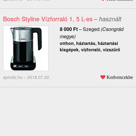
Bosch Styline Vízforraló 1, 5 L-es
– használt
8 000
Ft
–
Szeged
(Csongrád
megye)
otthon, háztartás, háztartási
kisgépek, vízforraló, vízszűrő
aprodx.hu –
2018.07.02.
Kedvencekbe