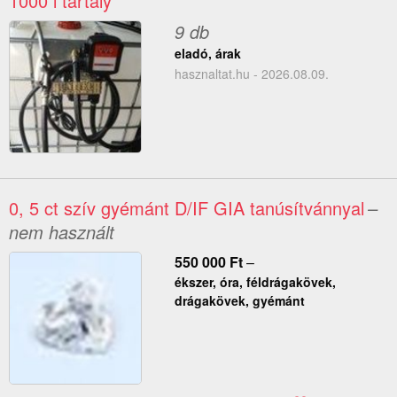
1000 l tartály
9 db
eladó, árak
hasznaltat.hu - 2026.08.09.
0, 5 ct szív gyémánt D/IF GIA tanúsítvánnyal
–
nem használt
550 000
Ft
–
ékszer, óra, féldrágakövek,
drágakövek, gyémánt