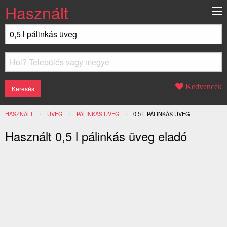
Használt
Kedvencek
HASZNÁLT
ÜVEG
PÁLINKÁS ÜVEG
JELENLEGI:
0,5 L PÁLINKÁS ÜVEG
Használt 0,5 l pálinkás üveg eladó