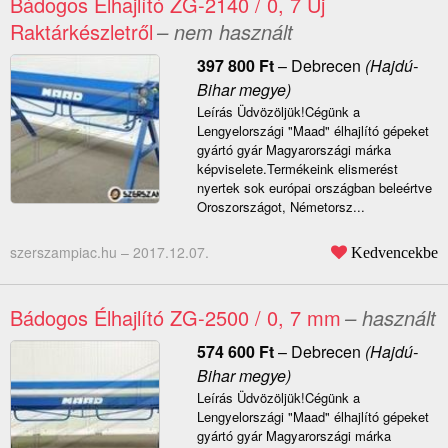
Bádogos Élhajlító ZG-2140 / 0, 7 Új
Raktárkészletről
– nem használt
397 800
Ft
–
Debrecen
(Hajdú-
Bihar megye)
Leírás Üdvözöljük!Cégünk a
Lengyelországi "Maad" élhajlító gépeket
gyártó gyár Magyarországi márka
képviselete.Termékeink elismerést
nyertek sok európai országban beleértve
Oroszországot, Németorsz...
szerszampiac.hu –
2017.12.07.
Kedvencekbe
Bádogos Élhajlító ZG-2500 / 0, 7 mm
– használt
574 600
Ft
–
Debrecen
(Hajdú-
Bihar megye)
Leírás Üdvözöljük!Cégünk a
Lengyelországi "Maad" élhajlító gépeket
gyártó gyár Magyarországi márka