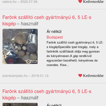
vatera.hu –
2026.07.06.
Kedvencekbe
Farönk szállító cseh gyártmányú 6, 5 LE-s
kisgép
– használt
Ár nélkül
Budapest
Farönk szállító cseh gyártmányú 6, 5 LE-
s kisgépSpeciális ipari kisgép, mely a
farönkök szállítását oldja meg gyorsan
és kényelmesen.A gép rendkívül
egyszerűen kezelhető, kényelmes és
csendes. Kise...
szerszampiac.hu –
2018.01.12.
Kedvencekbe
Farönk szállító cseh gyártmányú 6, 5 LE-s
kisgép
– használt
Ár nélkül