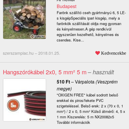
Budapest
Farönk szállító cseh gyártmányú 6, 5 LE-
s kisgépSpeciális ipari kisgép, mely a
farönkök szállítását oldja meg gyorsan
és kényelmesen.A gép rendkívül
egyszerűen kezelhető, kényelmes és
csendes. Kise...
szerszampiac.hu –
2018.01.25.
Kedvencekbe
Hangszórókábel 2x0, 5 mm² 5 m
– használt
510
Ft
–
Várpalota
(Veszprém
megye)
"OXIGEN FREE" kábel sodrott belső
erekkel és piros/fekete PVC
szigeteléssel. Belső erek: 2 x (70 x 0, 1
mm²) / 2 x 0, 5 mm² Külső átmérő: 4, 5 x
1 mm Kiszerelés: 5 m NX20082x5
További információk