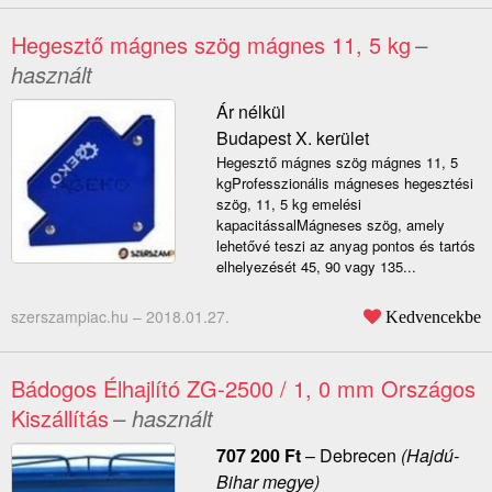
Hegesztő mágnes szög mágnes 11, 5 kg
–
használt
Ár nélkül
Budapest X. kerület
Hegesztő mágnes szög mágnes 11, 5
kgProfesszionális mágneses hegesztési
szög, 11, 5 kg emelési
kapacitássalMágneses szög, amely
lehetővé teszi az anyag pontos és tartós
elhelyezését 45, 90 vagy 135...
szerszampiac.hu –
2018.01.27.
Kedvencekbe
Bádogos Élhajlító ZG-2500 / 1, 0 mm Országos
Kiszállítás
– használt
707 200
Ft
–
Debrecen
(Hajdú-
Bihar megye)