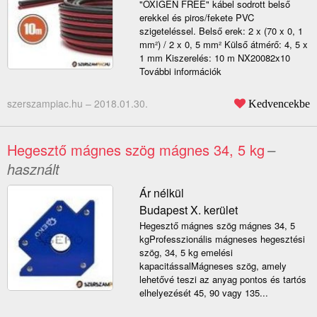
"OXIGEN FREE" kábel sodrott belső
erekkel és piros/fekete PVC
szigeteléssel. Belső erek: 2 x (70 x 0, 1
mm²) / 2 x 0, 5 mm² Külső átmérő: 4, 5 x
1 mm Kiszerelés: 10 m NX20082x10
További információk
szerszampiac.hu –
2018.01.30.
Kedvencekbe
Hegesztő mágnes szög mágnes 34, 5 kg
–
használt
Ár nélkül
Budapest X. kerület
Hegesztő mágnes szög mágnes 34, 5
kgProfesszionális mágneses hegesztési
szög, 34, 5 kg emelési
kapacitássalMágneses szög, amely
lehetővé teszi az anyag pontos és tartós
elhelyezését 45, 90 vagy 135...