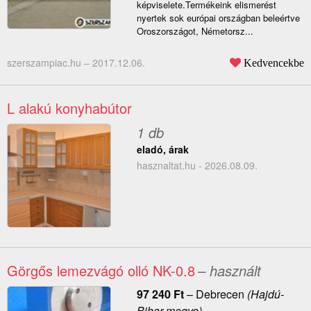
képviselete.Termékeink elismerést
nyertek sok európai országban beleértve
Oroszországot, Németorsz...
szerszampiac.hu –
2017.12.06.
Kedvencekbe
L alakú konyhabútor
1 db
eladó, árak
hasznaltat.hu - 2026.08.09.
Görgős lemezvágó olló NK-0.8
– használt
97 240
Ft
–
Debrecen
(Hajdú-
Bihar megye)