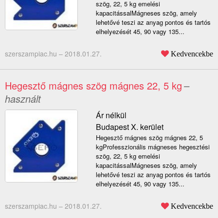
szög, 22, 5 kg emelési
kapacitássalMágneses szög, amely
lehetővé teszi az anyag pontos és tartós
elhelyezését 45, 90 vagy 135...
szerszampiac.hu –
2018.01.27.
Kedvencekbe
Hegesztő mágnes szög mágnes 22, 5 kg
–
használt
Ár nélkül
Budapest X. kerület
Hegesztő mágnes szög mágnes 22, 5
kgProfesszionális mágneses hegesztési
szög, 22, 5 kg emelési
kapacitássalMágneses szög, amely
lehetővé teszi az anyag pontos és tartós
elhelyezését 45, 90 vagy 135...
szerszampiac.hu –
2018.01.27.
Kedvencekbe