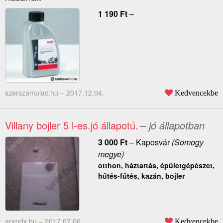
1 190
Ft
–
szerszampiac.hu –
2017.12.04.
Kedvencekbe
Villany bojler 5 l-es.jó állapotú.
– jó állapotban
3 000
Ft
–
Kaposvár
(Somogy
megye)
otthon, háztartás, épületgépészet,
hűtés-fűtés, kazán, bojler
aprodx.hu –
2017.07.06.
Kedvencekbe