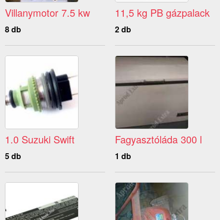
Villanymotor 7.5 kw
11,5 kg PB gázpalack
8 db
2 db
1.0 Suzuki Swift
Fagyasztóláda 300 l
5 db
1 db