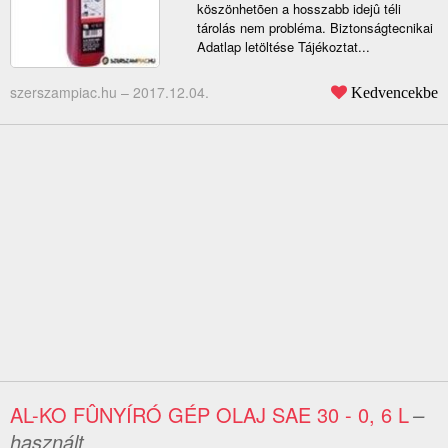
köszönhetõen a hosszabb idejû téli
tárolás nem probléma. Biztonságtecnikai
Adatlap letöltése Tájékoztat...
szerszampiac.hu –
2017.12.04.
Kedvencekbe
AL-KO FÛNYÍRÓ GÉP OLAJ SAE 30 - 0, 6 L
–
használt