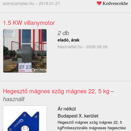
szerszampiac.hu –
2018.01.27.
Kedvencekbe
1.5 KW villanymotor
2 db
eladó, árak
hasznaltat.hu - 2026.08.09.
Hegesztő mágnes szög mágnes 22, 5 kg
–
használt
Ár nélkül
Budapest X. kerület
Hegesztő mágnes szög mágnes 22, 5
kgProfesszionális mágneses hegesztési