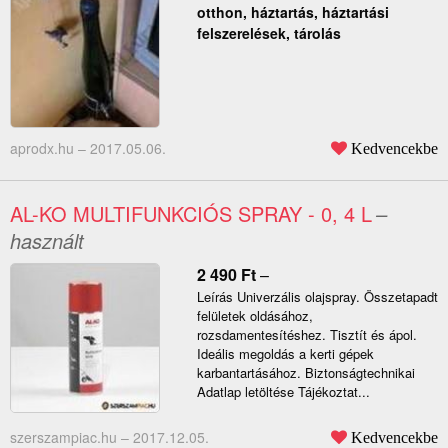
otthon, háztartás, háztartási
felszerelések, tárolás
aprodx.hu –
2017.05.06.
Kedvencekbe
AL-KO MULTIFUNKCIÓS SPRAY - 0, 4 L
–
használt
2 490
Ft
–
Leírás Univerzális olajspray. Összetapadt
felületek oldásához,
rozsdamentesítéshez. Tisztít és ápol.
Ideális megoldás a kerti gépek
karbantartásához. Biztonságtechnikai
Adatlap letöltése Tájékoztat...
szerszampiac.hu –
2017.12.05.
Kedvencekbe