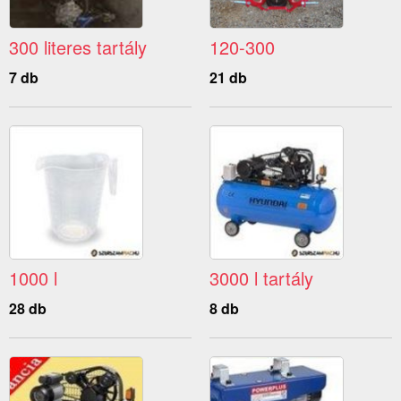
300 literes tartály
120-300
7 db
21 db
1000 l
3000 l tartály
28 db
8 db