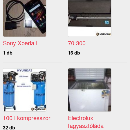
Sony Xperia L
70 300
1 db
16 db
100 l kompresszor
Electrolux
fagyasztóláda
32 db