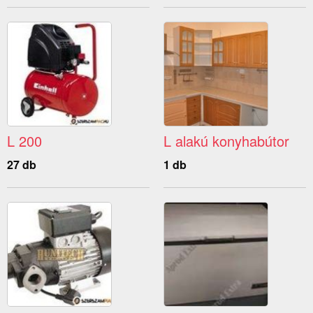
L 200
L alakú konyhabútor
27 db
1 db