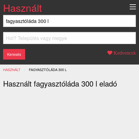
Használt
Kedvencek
HASZNÁLT
JELENLEGI:
FAGYASZTÓLÁDA 300 L
Használt fagyasztóláda 300 l eladó