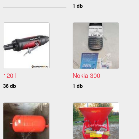
1 db
120 l
Nokia 300
36 db
1 db