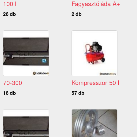
100 l
Fagyasztóláda A+
26 db
2 db
70-300
Kompresszor 50 l
16 db
57 db