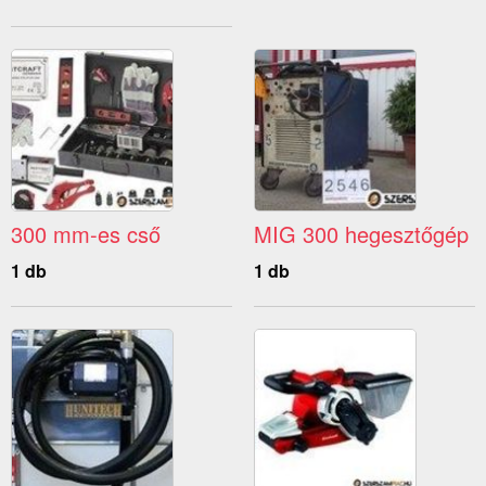
300 mm-es cső
MIG 300 hegesztőgép
1 db
1 db