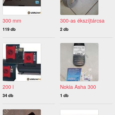
300 mm
300-as ékszíjtárcsa
119 db
2 db
200 l
Nokia Asha 300
34 db
1 db