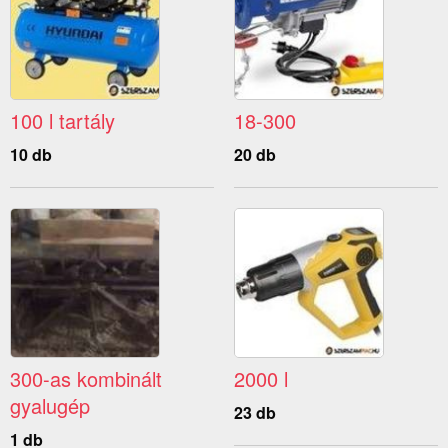
100 l tartály
18-300
10 db
20 db
300-as kombinált
2000 l
gyalugép
23 db
1 db